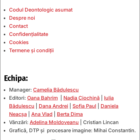
Codul Deontologic asumat
Despre noi
Contact
Confidențialitate
Cookies
Termene și condiții
Echipa:
Manager:
Camelia Bădulescu
Editori:
Oana Bahrim
|
Nadia Ciochină
|
Iulia
Bădulescu
|
Dana Andrei
|
Sofia Paul
|
Daniela
Neacșa
|
Ana Vlad
|
Berta Dima
Vânzări:
Adelina Moldoveanu
| Cristian Lincan
Grafică, DTP și procesare imagine: Mihai Constantin.