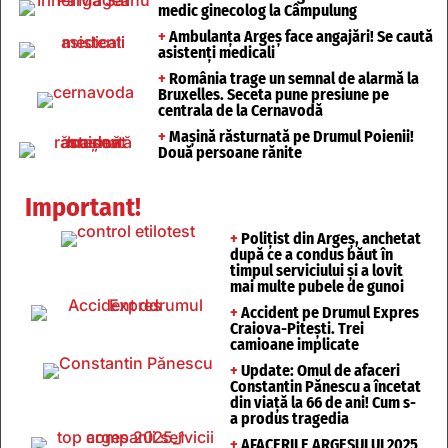
medic ginecolog la Câmpulung
+
Ambulanța Argeș face angajări! Se caută
asistenți medicali
+
România trage un semnal de alarmă la
Bruxelles. Seceta pune presiune pe
centrala de la Cernavodă
+
Mașină răsturnată pe Drumul Poienii!
Două persoane rănite
Important!
+
Polițist din Argeș, anchetat
după ce a condus băut în
timpul serviciului și a lovit
mai multe pubele de gunoi
+
Accident pe Drumul Expres
Craiova-Pitești. Trei
camioane implicate
+
Update: Omul de afaceri
Constantin Pănescu a încetat
din viață la 66 de ani! Cum s-
a produs tragedia
+
AFACERILE ARGEȘULUI 2025