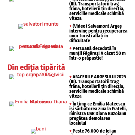
(III). Transportatorii trag
frâna, hotelierii țin direcția,
serviciile medicale schimbă
viteza
+
(Video) Salvamont Argeș
intervine pentru recuperarea
unor turişti aflaţi în
dificultate
+
Persoană decedată în
munții Făgăraș! A căzut 50 m
într-o prăpastie!
Din ediția tipărită
+
AFACERILE ARGEȘULUI 2025
(III). Transportatorii trag
frâna, hotelierii țin direcția,
serviciile medicale schimbă
viteza
+
În timp ce Emilia Mateescu
își sărbătorea ziua la Fratelli,
ministra USR Diana Buzoianu
pregătea demolarea
localului
+
Peste 76.000 de lei au