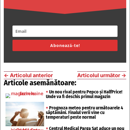
Abonează-te!
←
Articolul anterior
Articolul următor
→
Articole asemănătoare:
+
Un nou rival pentru Pepco și HalfPrice!
Unde va fi deschis primul magazin
+
Prognoza meteo pentru următoarele 4
săptămâni. Finalul verii vine cu
temperaturi peste normal
+
Centrul Medical Parga Sat aduce un nou