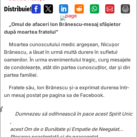
Distribuie!







„Omul de afaceri Ion Brănescu-mesaj sfâșietor
după moartea fratelui”
Moartea cunoscutului medic argeșean, Nicușor
Brănescu, a lăsat în urmă multă durere în sufletul
oamenilor. În urma evenimentului tragic, curg mesajele
de condoleanțe, atât din partea cunoscuților, dar și din
partea familiei.
Fratele său, Ion Brănescu și-a exprimat durerea într-
un mesaj postat pe pagina sa de Facebook.
Dumnezeu să odihnească în pace acest Spirit Unic
,
acest Om de o Bunătate și Empatie de Neegalat…
Plecarea neașteptată și de neacceptat ,