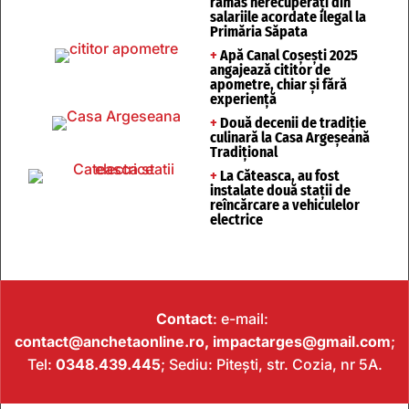
rămas nerecuperați din
salariile acordate ilegal la
Primăria Săpata
+
Apă Canal Coșești 2025
angajează cititor de
apometre, chiar și fără
experiență
+
Două decenii de tradiție
culinară la Casa Argeșeană
Tradițional
+
La Căteasca, au fost
instalate două stații de
reîncărcare a vehiculelor
electrice
Contact
: e-mail:
contact@anchetaonline.ro,
impactarges@gmail.com
;
Tel:
0348.439.445
; Sediu: Pitești, str. Cozia, nr 5A.