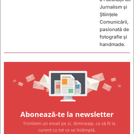
Jurnalism și
Științele
Comunicării,
pasionată de
fotografie și
handmade.
Abonează-te la newsletter
Trimitem un email pe zi, dimineața, ca să fii la
curent cu tot ce se întâmplă.