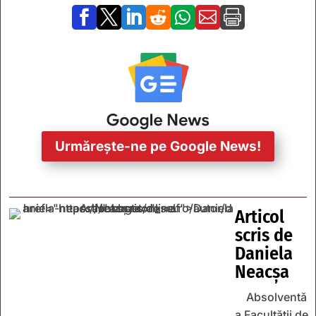







Urmărește-ne pe Google News!
Articol
scris de
Daniela
Neacșa
Absolventă
a Facultății de