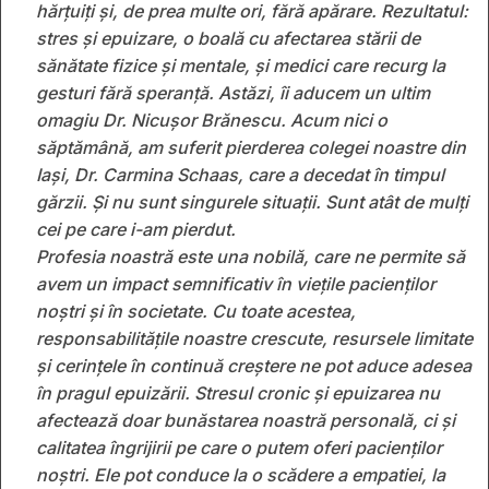
hărțuiți și, de prea multe ori, fără apărare. Rezultatul:
stres și epuizare, o boală cu afectarea stării de
sănătate fizice și mentale, și medici care recurg la
gesturi fără speranță. Astăzi, îi aducem un ultim
omagiu Dr. Nicușor Brănescu. Acum nici o
săptămână, am suferit pierderea colegei noastre din
Iași, Dr. Carmina Schaas, care a decedat în timpul
gărzii. Și nu sunt singurele situații. Sunt atât de mulți
cei pe care i-am pierdut.
Profesia noastră este una nobilă, care ne permite să
avem un impact semnificativ în viețile pacienților
noștri și în societate. Cu toate acestea,
responsabilitățile noastre crescute, resursele limitate
și cerințele în continuă creștere ne pot aduce adesea
în pragul epuizării. Stresul cronic și epuizarea nu
afectează doar bunăstarea noastră personală, ci și
calitatea îngrijirii pe care o putem oferi pacienților
noștri. Ele pot conduce la o scădere a empatiei, la