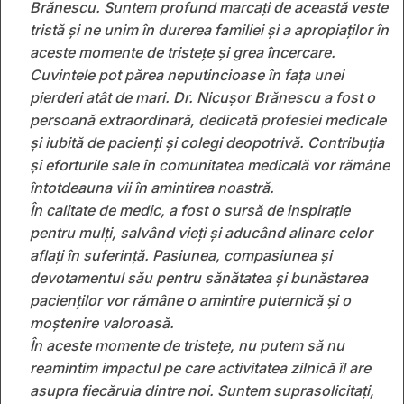
Brănescu. Suntem profund marcați de această veste
tristă și ne unim în durerea familiei și a apropiaților în
aceste momente de tristețe și grea încercare.
Cuvintele pot părea neputincioase în fața unei
pierderi atât de mari. Dr. Nicușor Brănescu a fost o
persoană extraordinară, dedicată profesiei medicale
și iubită de pacienți și colegi deopotrivă. Contribuția
și eforturile sale în comunitatea medicală vor rămâne
întotdeauna vii în amintirea noastră.
În calitate de medic, a fost o sursă de inspirație
pentru mulți, salvând vieți și aducând alinare celor
aflați în suferință. Pasiunea, compasiunea și
devotamentul său pentru sănătatea și bunăstarea
pacienților vor rămâne o amintire puternică și o
moștenire valoroasă.
În aceste momente de tristețe, nu putem să nu
reamintim impactul pe care activitatea zilnică îl are
asupra fiecăruia dintre noi. Suntem suprasolicitați,