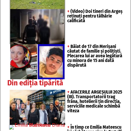
+
(Video) Doi tineri din Argeș
reținuți pentru tâlhărie
calificată
+
Băiat de 17 din Merișani
căutat de familie și polițiști.
Plecarea lui ar avea legătură
cu minora de 15 ani dată
dispărută
Din ediția tipărită
+
AFACERILE ARGEȘULUI 2025
(III). Transportatorii trag
frâna, hotelierii țin direcția,
serviciile medicale schimbă
viteza
+
În timp ce Emilia Mateescu