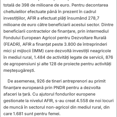
totală de 398 de milioane de euro. Pentru decontarea
cheltuielilor efectuate până în prezent în cadrul
investițiilor, AFIR a efectuat plăți însumând 278,7
milioane de euro către beneficiarii acestui sector. Dintre
beneficiarii contractelor de finanțare, prin intermediul
Fondului European Agricol pentru Dezvoltare Rurală
(FEADR), AFIR a finanțat peste 3.800 de întreprinderi
mici și mijlocii (IMM) care dezvoltă investiții neagricole
în mediul rural, 1.484 de activități legate de servicii, 876
de agropensiuni și alte 128 de proiecte pentru activități
meșteșugărești.
De asemenea, 926 de tineri antreprenori au primit
finanțare europeană prin PNDR pentru a dezvolta
afaceri la țară. Cu ajutorul fondurilor europene
gestionate la nivelul AFIR, s-au creat 4.558 de noi locuri
de muncă în sectorul non-agricol din mediul rural, din
care 1.681 sunt pentru femei.