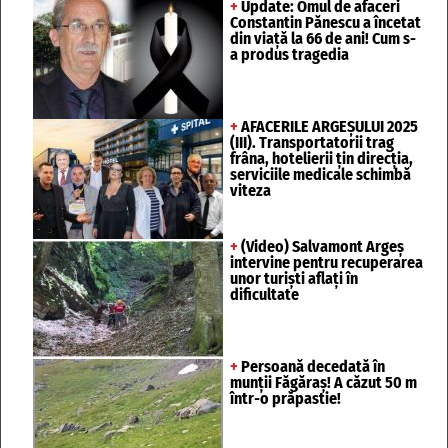
+
Update: Omul de afaceri
Constantin Pănescu a încetat
din viață la 66 de ani! Cum s-
a produs tragedia
+
AFACERILE ARGEȘULUI 2025
(III). Transportatorii trag
frâna, hotelierii țin direcția,
serviciile medicale schimbă
viteza
+
(Video) Salvamont Argeș
intervine pentru recuperarea
unor turişti aflaţi în
dificultate
+
Persoană decedată în
munții Făgăraș! A căzut 50 m
într-o prăpastie!