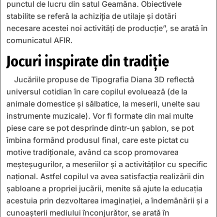
punctul de lucru din satul Geamăna. Obiectivele
stabilite se referă la achiziția de utilaje și dotări
necesare acestei noi activități de producție”, se arată în
comunicatul AFIR.
Jocuri inspirate din tradiție
Jucăriile propuse de Tipografia Diana 3D reflectă
universul cotidian în care copilul evoluează (de la
animale domestice și sălbatice, la meserii, unelte sau
instrumente muzicale). Vor fi formate din mai multe
piese care se pot desprinde dintr-un șablon, se pot
îmbina formând produsul final, care este pictat cu
motive tradiționale, având ca scop promovarea
meșteșugurilor, a meseriilor și a activităților cu specific
național. Astfel copilul va avea satisfacția realizării din
șabloane a propriei jucării, menite să ajute la educația
acestuia prin dezvoltarea imaginației, a îndemânării și a
cunoașterii mediului înconjurător, se arată în