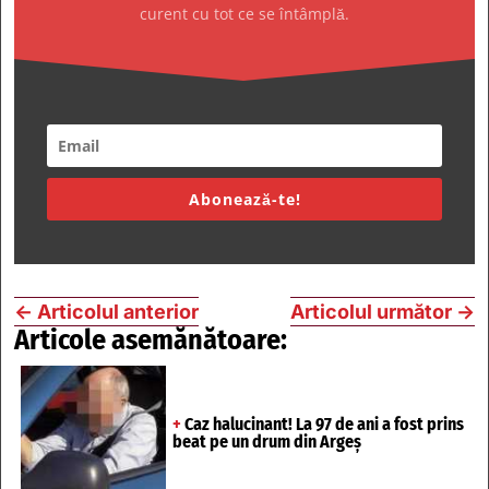
curent cu tot ce se întâmplă.
Abonează-te!
←
Articolul anterior
Articolul următor
→
Articole asemănătoare:
+
Caz halucinant! La 97 de ani a fost prins
beat pe un drum din Argeș