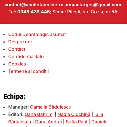
contact@anchetaonline.ro,
impactarges@gmail.com
;
Tel:
0348.439.445
; Sediu: Pitești, str. Cozia, nr 5A.
Codul Deontologic asumat
Despre noi
Contact
Confidențialitate
Cookies
Termene și condiții
Echipa:
Manager:
Camelia Bădulescu
Editori:
Oana Bahrim
|
Nadia Ciochină
|
Iulia
Bădulescu
|
Dana Andrei
|
Sofia Paul
|
Daniela