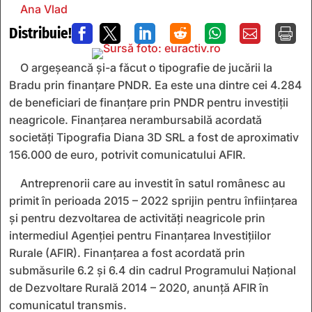
Ana Vlad
Distribuie!







O argeșeancă și-a făcut o tipografie de jucării la
Bradu prin finanțare PNDR. Ea este una dintre cei 4.284
de beneficiari de finanțare prin PNDR pentru investiții
neagricole. Finanțarea nerambursabilă acordată
societăți Tipografia Diana 3D SRL a fost de aproximativ
156.000 de euro, potrivit comunicatului AFIR.
Antreprenorii care au investit în satul românesc au
primit în perioada 2015 – 2022 sprijin pentru înființarea
și pentru dezvoltarea de activități neagricole prin
intermediul Agenției pentru Finanțarea Investițiilor
Rurale (AFIR). Finanțarea a fost acordată prin
submăsurile 6.2 și 6.4 din cadrul Programului Național
de Dezvoltare Rurală 2014 – 2020, anunță AFIR în
comunicatul transmis.