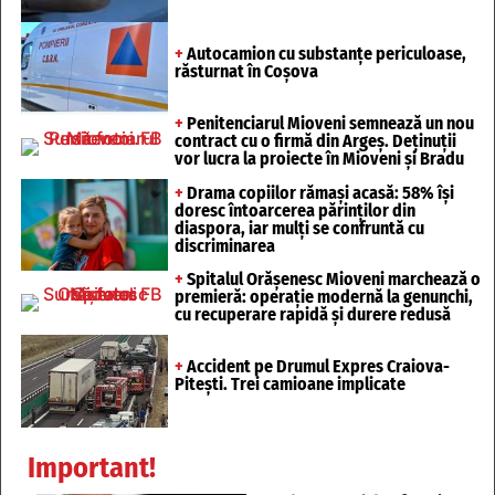
+
Autocamion cu substanțe periculoase,
răsturnat în Coșova
+
Penitenciarul Mioveni semnează un nou
contract cu o firmă din Argeș. Deținuții
vor lucra la proiecte în Mioveni și Bradu
+
Drama copiilor rămași acasă: 58% își
doresc întoarcerea părinților din
diaspora, iar mulți se confruntă cu
discriminarea
+
Spitalul Orășenesc Mioveni marchează o
premieră: operație modernă la genunchi,
cu recuperare rapidă și durere redusă
+
Accident pe Drumul Expres Craiova-
Pitești. Trei camioane implicate
Important!