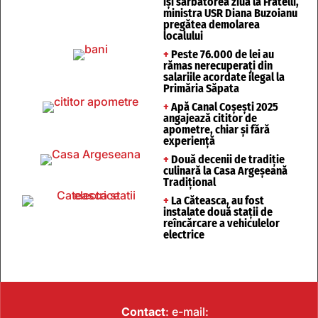
își sărbătorea ziua la Fratelli,
ministra USR Diana Buzoianu
pregătea demolarea
localului
+
Peste 76.000 de lei au
rămas nerecuperați din
salariile acordate ilegal la
Primăria Săpata
+
Apă Canal Coșești 2025
angajează cititor de
apometre, chiar și fără
experiență
+
Două decenii de tradiție
culinară la Casa Argeșeană
Tradițional
+
La Căteasca, au fost
instalate două stații de
reîncărcare a vehiculelor
electrice
Contact
: e-mail: