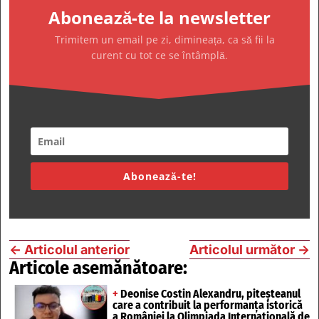
Abonează-te la newsletter
Trimitem un email pe zi, dimineața, ca să fii la
curent cu tot ce se întâmplă.
Abonează-te!
←
Articolul anterior
Articolul următor
→
Articole asemănătoare:
+
Deonise Costin Alexandru, piteșteanul
care a contribuit la performanța istorică
a României la Olimpiada Internațională de