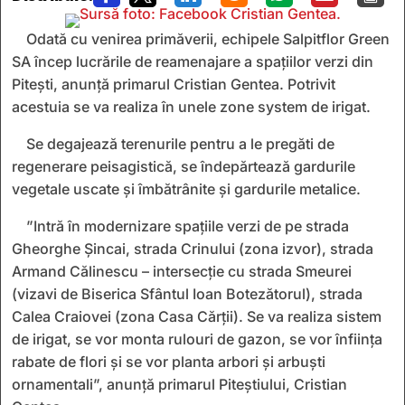
Odată cu venirea primăverii, echipele Salpitflor Green
SA încep lucrările de reamenajare a spațiilor verzi din
Pitești, anunță primarul Cristian Gentea. Potrivit
acestuia se va realiza în unele zone system de irigat.
Se degajează terenurile pentru a le pregăti de
regenerare peisagistică, se îndepărtează gardurile
vegetale uscate și îmbătrânite și gardurile metalice.
”Intră în modernizare spațiile verzi de pe strada
Gheorghe Șincai, strada Crinului (zona izvor), strada
Armand Călinescu – intersecție cu strada Smeurei
(vizavi de Biserica Sfântul Ioan Botezătorul), strada
Calea Craiovei (zona Casa Cărții). Se va realiza sistem
de irigat, se vor monta rulouri de gazon, se vor înființa
rabate de flori și se vor planta arbori și arbuști
ornamentali”, anunță primarul Piteștiului, Cristian