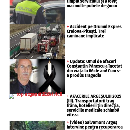
timpul serviciului și a lovit
mai multe pubele de gunoi
+
Accident pe Drumul Expres
Craiova-Pitești. Trei
camioane implicate
+
Update: Omul de afaceri
Constantin Pănescu a încetat
din viață la 66 de ani! Cum s-
a produs tragedia
+
AFACERILE ARGEȘULUI 2025
(III). Transportatorii trag
frâna, hotelierii țin direcția,
serviciile medicale schimbă
viteza
+
(Video) Salvamont Argeș
intervine pentru recuperarea