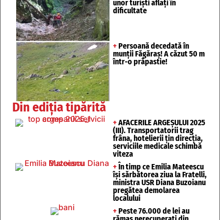
unor turişti aflaţi în
dificultate
+
Persoană decedată în
munții Făgăraș! A căzut 50 m
într-o prăpastie!
Din ediția tipărită
+
AFACERILE ARGEȘULUI 2025
(III). Transportatorii trag
frâna, hotelierii țin direcția,
serviciile medicale schimbă
viteza
+
În timp ce Emilia Mateescu
își sărbătorea ziua la Fratelli,
ministra USR Diana Buzoianu
pregătea demolarea
localului
+
Peste 76.000 de lei au
rămas nerecuperați din