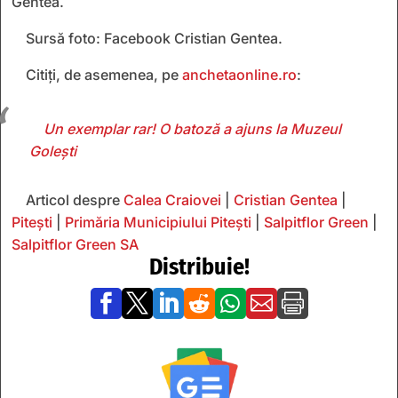
Gentea.
Sursă foto: Facebook Cristian Gentea.
Citiți, de asemenea, pe
anchetaonline.ro
:
Un exemplar rar! O batoză a ajuns la Muzeul
Golești
Articol despre
Calea Craiovei
|
Cristian Gentea
|
Pitești
|
Primăria Municipiului Pitești
|
Salpitflor Green
|
Salpitflor Green SA
Distribuie!






