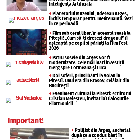
Inteligență Artificială
+
Planetariul Muzeului Județean Argeș,
închis temporar pentru mentenanță. Vezi
în ce perioadă
+
Film sub cerul liber, în această seară la
Pitești! „Cum să-ți dresezi dragonul” îi
așteaptă pe copii și părinți la Film Fest
2026
+
Patru șosele din Argeș vor fi
modernizate. Cele mai mari investiții
merg spre Cotmeana și Cuca
+
Doi șoferi, prinși băuți la volan în
Pitești. Unul era din Brașov, celălalt din
București
+
Eveniment cultural la Pitești: scriitorul
Cristian Meleșteu, invitat la Dialogurile
Filarmonicii
Important!
+
Polițist din Argeș, anchetat
după ce a condus băut în