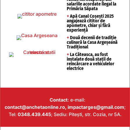
salariile acordate ilegal la
Primăria Săpata
+
Apă Canal Coșești 2025
angajează cititor de
apometre, chiar și fără
experiență
+
Două decenii de tradiție
culinară la Casa Argeșeană
Tradițional
+
La Căteasca, au fost
instalate două stații de
reîncărcare a vehiculelor
electrice
Contact
: e-mail:
contact@anchetaonline.ro,
impactarges@gmail.com
;
Tel:
0348.439.445
; Sediu: Pitești, str. Cozia, nr 5A.