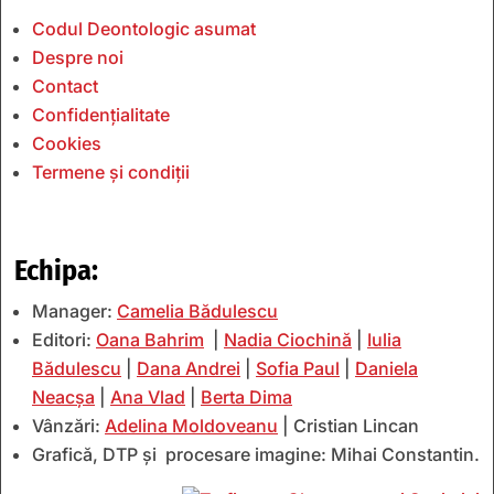
Codul Deontologic asumat
Despre noi
Contact
Confidențialitate
Cookies
Termene și condiții
Echipa:
Manager:
Camelia Bădulescu
Editori:
Oana Bahrim
|
Nadia Ciochină
|
Iulia
Bădulescu
|
Dana Andrei
|
Sofia Paul
|
Daniela
Neacșa
|
Ana Vlad
|
Berta Dima
Vânzări:
Adelina Moldoveanu
| Cristian Lincan
Grafică, DTP și procesare imagine: Mihai Constantin.