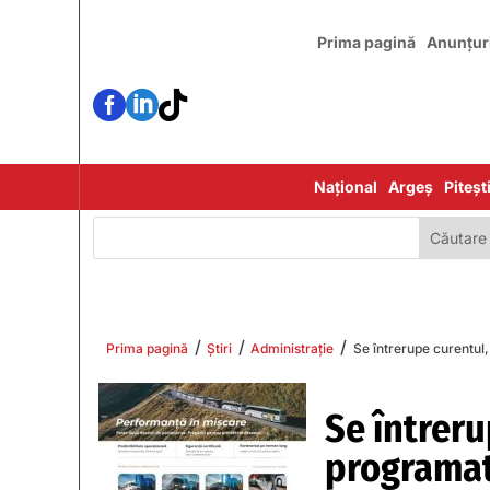
Prima pagină
Anunțur



Național
Argeș
Piteșt
/
/
/
Prima pagină
Știri
Administrație
Se întrerupe curentul,
Se întreru
programate