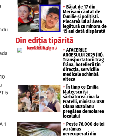
n
+
Băiat de 17 din
Merișani căutat de
familie și polițiști.
Plecarea lui ar avea
legătură cu minora de
undu
15 ani dată dispărută
Din ediția tipărită
+
AFACERILE
rada
ARGEȘULUI 2025 (III).
Transportatorii trag
frâna, hotelierii țin
direcția, serviciile
medicale schimbă
S10
viteza
cu
+
În timp ce Emilia
Mateescu își
PT 5
sărbătorea ziua la
Fratelli, ministra USR
Diana Buzoianu
pregătea demolarea
localului
+
Peste 76.000 de lei
A 1
au rămas
nerecuperați din