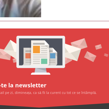
te la newsletter
l pe zi, dimineața, ca să fii la curent cu tot ce se întâmplă.