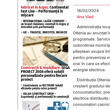
Fabricat în Argeș:
Continental
16/02/2024
Fast Line – Performanță în
mișcare
Ana Vlad
+
INTERNAȚIONAL LAZĂR COMPANY –
un brand românesc construit în Argeș și
Administrația loca
dezvoltat prin performanță
Oltenia au anunțat în
+
GIC – TRADIȚIE, INVESTIȚII, INOVAȚIE
programate. Serviciul
subordinea municipal
piteștean asupra înt
pentru prevenirea ev
orar în care se efect
Construcții & imobiliare:
SEGA
energiei electrice.
PROIECT 2008 oferă soluții
personalizate pentru fiecare
proiect
Distribuţie Olteni
creşterii gradului d
+
Construiește cu VECTRUM! Soluții
eficiente pentru orice proiect!
consumatorilor, prec
+
VALAH CONSTRUCT GRUP –
Experiență și performanță în construcții
electrice distribuite
consumatori casnici