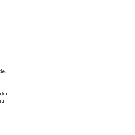
ie,
 din
nul