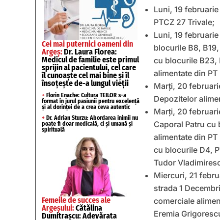
Luni, 19 februarie
PTCZ 27 Trivale;
Luni, 19 februarie
Cei mai puternici oameni din
blocurile B8, B19
Argeș:
Dr. Laura Florea:
Medicul de familie este primul
cu blocurile B23, 
sprijin al pacientului, cel care
alimentate din PT
îl cunoaște cel mai bine și îl
însoțește de-a lungul vieții
Marți, 20 februar
+
Florin Enache: Cultura TEILOR s-a
Depozitelor alim
format în jurul pasiunii pentru excelență
și al dorinței de a crea ceva autentic
Marți, 20 februarie
+
Dr. Adrian Sturzu: Abordarea inimii nu
Caporal Patru cu b
poate fi doar medicală, ci și umană și
spirituală
alimentate din PT 
cu blocurile D4, 
Tudor Vladimires
Miercuri, 21 febru
strada 1 Decembrie
Femeile de succes ale
comerciale alimen
Argeșului:
Cătălina
Eremia Grigorescu 
Dumitrașcu: Adevărata