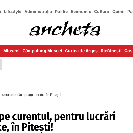
i
Lifestyle
Administrație
Politic
Economic
Cultură
Opinii
Pa
i
Mioveni
Câmpulung Muscel
Curtea de Argeș
Ștefănești
Cost
 pentru lucrări programate, în Pitești!
pe curentul, pentru lucrări
, în Pitești!