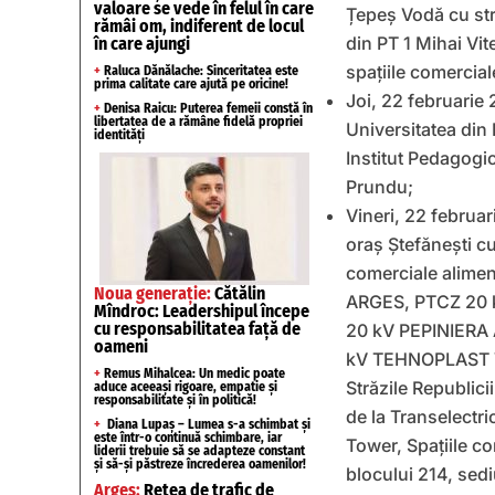
valoare se vede în felul în care
Țepeș Vodă cu stră
rămâi om, indiferent de locul
din PT 1 Mihai Vit
în care ajungi
spațiile comercia
+
Raluca Dănălache: Sinceritatea este
prima calitate care ajută pe oricine!
Joi, 22 februarie 
+
Denisa Raicu: Puterea femeii constă în
libertatea de a rămâne fidelă propriei
Universitatea din 
identități
Institut Pedagogic
Prundu;
Vineri, 22 februar
oraș Ștefănești cu
comerciale alime
Noua generație:
Cătălin
ARGES, PTCZ 20 
Mîndroc: Leadershipul începe
cu responsabilitatea față de
20 kV PEPINIERA
oameni
kV TEHNOPLAST 
+
Remus Mihalcea: Un medic poate
Străzile Republici
aduce aceeași rigoare, empatie și
responsabilitate și în politică!
de la Transelectri
+
Diana Lupaș – Lumea s-a schimbat și
este într-o continuă schimbare, iar
Tower, Spațiile co
liderii trebuie să se adapteze constant
și să-și păstreze încrederea oamenilor!
blocului 214, sedi
Argeș:
Rețea de trafic de