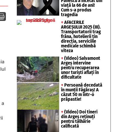
Pănescu a încetat din
viață la 66 de ani!
Cum s-a produs
tragedia

+
AFACERILE
ARGEȘULUI 2025 (III).
Transportatorii trag
frâna, hotelierii țin
direcția, serviciile
medicale schimbă
viteza
+
(Video) Salvamont
nia
Argeș intervine
pentru recuperarea
lul
unor turişti aflaţi în
dificultate
+
Persoană decedată
în munții Făgăraș! A
căzut 50 m într-o
prăpastie!
 a
+
(Video) Doi tineri
din Argeș reținuți
ii
pentru tâlhărie
calificată