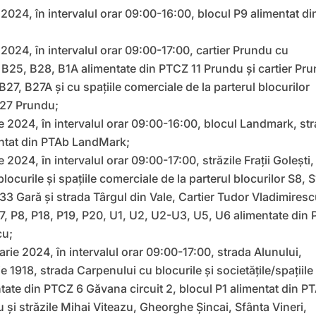
 2024, în intervalul orar 09:00-16:00, blocul P9 alimentat di
 2024, în intervalul orar 09:00-17:00, cartier Prundu cu
, B25, B28, B1A alimentate din PTCZ 11 Prundu și cartier Pr
B27, B27A și cu spațiile comerciale de la parterul blocurilor
 27 Prundu;
ie 2024, în intervalul orar 09:00-16:00, blocul Landmark, st
entat din PTAb LandMark;
 2024, în intervalul orar 09:00-17:00, străzile Frații Golești,
locurile și spațiile comerciale de la parterul blocurilor S8, 
33 Gară și strada Târgul din Vale, Cartier Tudor Vladimires
P7, P8, P18, P19, P20, U1, U2, U2-U3, U5, U6 alimentate din 
cu;
arie 2024, în intervalul orar 09:00-17:00, strada Alunului,
 1918, strada Carpenului cu blocurile și societățile/spațiile
tate din PTCZ 6 Găvana circuit 2, blocul P1 alimentat din PT
și străzile Mihai Viteazu, Gheorghe Șincai, Sfânta Vineri,