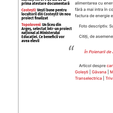
alimentarea cu ener
prima atestare documentară
fără a mai intra în 
Costești:
Vești bune pentru
locuitorii din Costești! Un nou
factura de energie e
proiect finalizat
Topoloveni:
Un liceu din
Foto descriptiv. S
Argeș, selectat într-un proiect
național al Ministerului
Citiți, de asemene
Educației. Ce beneficii vor
avea elevii
În Poienarii de
Articol despre
car
Golești
|
Găvana
|
M
Transelectrica
|
Triv