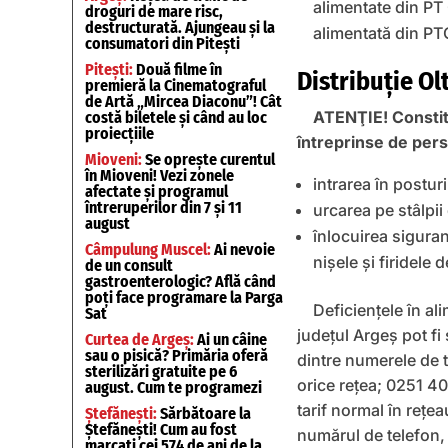
alimentate din PT
droguri de mare risc,
destructurată. Ajungeau și la
alimentată din PT
consumatori din Pitești
Pitești:
Două filme în
Distribuţie Ol
premieră la Cinematograful
de Artă „Mircea Diaconu”! Cât
ATENŢIE! Constit
costă biletele și când au loc
proiecțiile
întreprinse de per
Mioveni:
Se oprește curentul
în Mioveni! Vezi zonele
intrarea în postur
afectate și programul
întreruperilor din 7 și 11
urcarea pe stâlpii 
august
înlocuirea siguranţ
Câmpulung Muscel:
Ai nevoie
nişele și firidele 
de un consult
gastroenterologic? Află când
poți face programare la Parga
Deficiențele în al
Sat
județul Argeș pot fi
Curtea de Argeș:
Ai un câine
sau o pisică? Primăria oferă
dintre numerele de t
sterilizări gratuite pe 6
orice rețea; 0251 4
august. Cum te programezi
tarif normal în rețe
Ștefănești:
Sărbătoare la
Ștefănești! Cum au fost
numărul de telefon, u
marcați cei 574 de ani de la