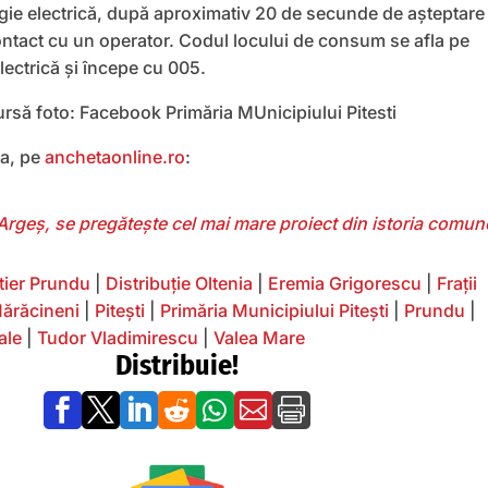
gie electrică, după aproximativ 20 de secunde de așteptare
contact cu un operator. Codul locului de consum se afla pe
lectrică și începe cu 005.
ursă foto: Facebook Primăria MUnicipiului Pitesti
a, pe
anchetaonline.ro
:
 Argeș, se pregătește cel mai mare proiect din istoria comun
tier Prundu
|
Distribuție Oltenia
|
Eremia Grigorescu
|
Frații
ărăcineni
|
Pitești
|
Primăria Municipiului Pitești
|
Prundu
|
ale
|
Tudor Vladimirescu
|
Valea Mare
Distribuie!






