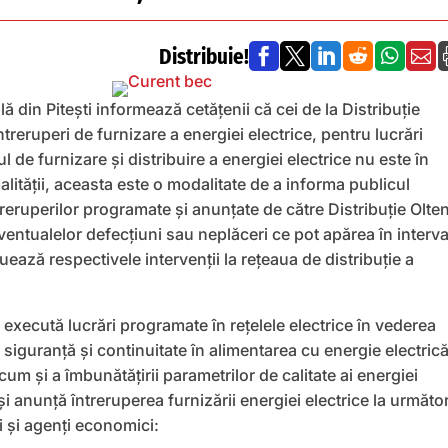
Distribuie!






lă din Pitești informează cetățenii că cei de la Distribuție
treruperi de furnizare a energiei electrice, pentru lucrări
 de furnizare și distribuire a energiei electrice nu este în
ității, aceasta este o modalitate de a informa publicul
reruperilor programate și anunțate de către Distribuție Olte
entualelor defecțiuni sau neplăceri ce pot apărea în interva
uează respectivele intervenții la rețeaua de distribuție a
a execută lucrări programate în reţelele electrice în vederea
e siguranţă şi continuitate în alimentarea cu energie electrică
um și a îmbunătăţirii parametrilor de calitate ai energiei
 și anunță întreruperea furnizării energiei electrice la următor
 și agenţi economici: