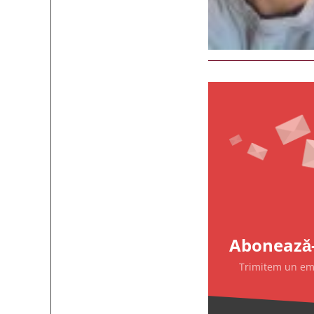
Abonează-
Trimitem un emai