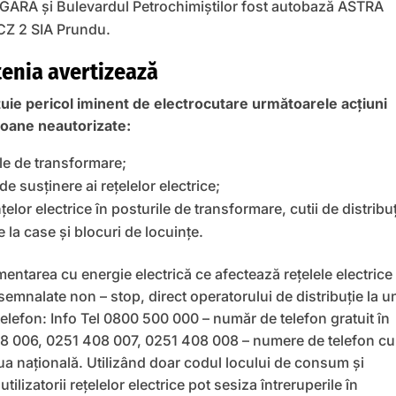
 GARĂ și Bulevardul Petrochimiștilor fost autobază ASTRA
CZ 2 SIA Prundu.
tenia avertizează
uie pericol iminent de electrocutare următoarele acţiuni
soane neautorizate:
ile de transformare;
de susţinere ai reţelelor electrice;
elor electrice în posturile de transformare, cutii de distribuţ
de la case şi blocuri de locuinţe.
imentarea cu energie electrică ce afectează rețelele electrice
 semnalate non – stop, direct operatorului de distribuție la u
elefon: Info Tel 0800 500 000 – număr de telefon gratuit în
08 006, 0251 408 007, 0251 408 008 – numere de telefon cu
aua națională. Utilizând doar codul locului de consum și
tilizatorii rețelelor electrice pot sesiza întreruperile în