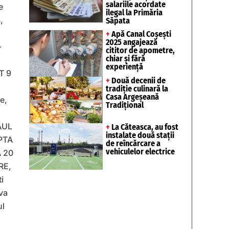
salariile acordate
e
ilegal la Primăria
,
Săpata
+
Apă Canal Coșești
2025 angajează
–
cititor de apometre,
chiar și fără
experiență
T 9
+
Două decenii de
tradiție culinară la
Casa Argeșeană
e,
Tradițional
ÂUL
+
La Căteasca, au fost
instalate două stații
PTA
de reîncărcare a
vehiculelor electrice
A 20
RE,
i
Eva
ul