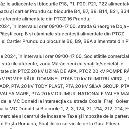
zile adiacente și blocurile P18, P1, P20, P21, P22 alimentat
eazu și cartier Prundu cu blocurile B4, B7, B8, B14, B21, B34
le aferente alimentate din PTCZ 16 Prundu;
2024, în intervalul orar 09:00-17:00, strada Gheorghe Doja 
Pitești corp B și căminele studențești alimentate din PTCZ
 și Cartier Prundu cu blocurile B6, B9, B9A alimentate din P
ie 2024, în intervalul orar 09:00-17:00, Societățile comercial
 străzile aferente, zona Mărăcineni cu spațiile/societățile
ntate din PTCZ 20 kV UZINA DE APA, PTCZ 20 kV POMPE R
kV POMPE RÂUL DOAMNEI, PTAB 20 kV DUMITRU VIRGIL, 
 ADP, PTA 20 kV TODY PLAST, PTA 20 kV SILVA GROUP, PT
VALEA MARE, PTA 20 kV DRUMURI NATIONALE VALEA MA
i de la MC Donald la intersecția cu strada Cozia, Frații Goleșt
ca la MC Donald si Blocurile 1, 2, 3, 124, 31, 214, 212, 214, 
merciale si centrul de Încasare Taxe și impozite de la parter
ul Poșta Română, Spațiile cu serviciile de la Gară Pitești