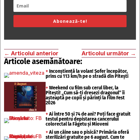
Abonează-te!
←
Articolul anterior
Articolul următor
→
Articole asemănătoare:
+
Inconștiență la volan! Șofer începător,
prins cu 113 km/h pe o stradă din Pitești
+
Weekend cu film sub cerul liber, la
Pitești! „Cum să-ți dresezi dragonul” îi
așteaptă pe copii și părinți la Film Fest
2026
+
Ai între 50 și 74 de ani? Poți face gratuit
testul pentru depistarea cancerului
colorectal la Făgetu și Mioveni
+
Ai un câine sau o pisică? Primăria oferă
sterilizări gratuite pe 6 august. Cum te