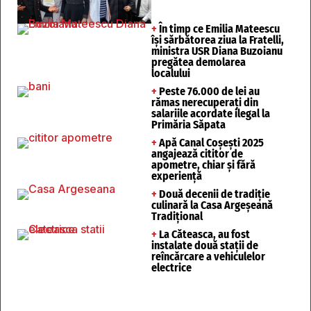
+
În timp ce Emilia Mateescu
își sărbătorea ziua la Fratelli,
ministra USR Diana Buzoianu
pregătea demolarea
localului
+
Peste 76.000 de lei au
rămas nerecuperați din
salariile acordate ilegal la
Primăria Săpata
+
Apă Canal Coșești 2025
angajează cititor de
apometre, chiar și fără
experiență
+
Două decenii de tradiție
culinară la Casa Argeșeană
Tradițional
+
La Căteasca, au fost
instalate două stații de
reîncărcare a vehiculelor
electrice