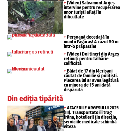
+
(Video) Salvamont Argeș
intervine pentru recuperarea
unor turişti aflaţi în
dificultate
+
Persoană decedată în
munții Făgăraș! A căzut 50 m
într-o prăpastie!
+
(Video) Doi tineri din Argeș
reținuți pentru tâlhărie
calificată
+
Băiat de 17 din Merișani
căutat de familie și polițiști.
Plecarea lui ar avea legătură
cu minora de 15 ani dată
dispărută
Din ediția tipărită
+
AFACERILE ARGEȘULUI 2025
(III). Transportatorii trag
frâna, hotelierii țin direcția,
serviciile medicale schimbă
viteza