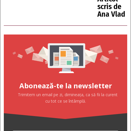
scris de
Ana Vlad
Abonează-te la newsletter
Trimitem un email pe zi, dimineața, ca să fii la curent
cu tot ce se întâmplă.