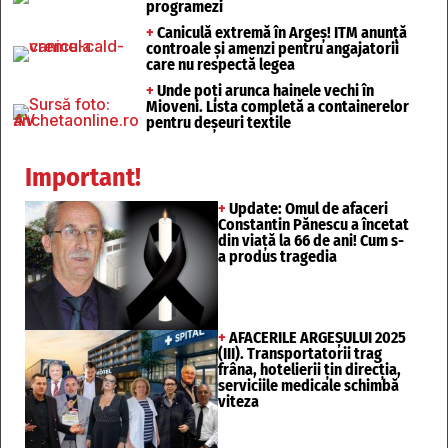
programezi
+
Caniculă extremă în Argeș! ITM anunță
controale și amenzi pentru angajatorii
care nu respectă legea
+
Unde poți arunca hainele vechi în
Mioveni. Lista completă a containerelor
pentru deșeuri textile
Important!
+
Update: Omul de afaceri
Constantin Pănescu a încetat
din viață la 66 de ani! Cum s-
a produs tragedia
+
AFACERILE ARGEȘULUI 2025
(III). Transportatorii trag
frâna, hotelierii țin direcția,
serviciile medicale schimbă
viteza