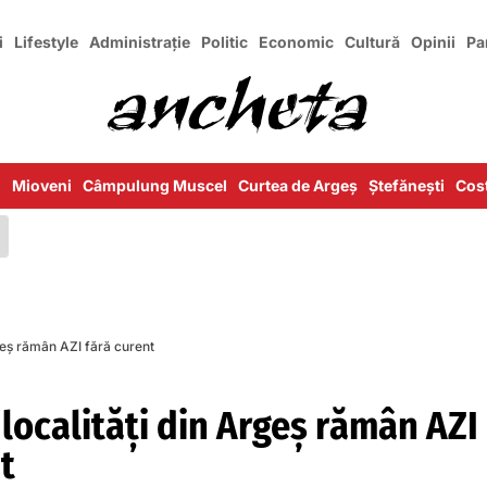
i
Lifestyle
Administrație
Politic
Economic
Cultură
Opinii
Pa
i
Mioveni
Câmpulung Muscel
Curtea de Argeș
Ștefănești
Cost
rgeș rămân AZI fără curent
localități din Argeș rămân AZI
t