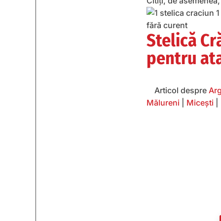
Citiți, de asemenea
Stelică C
pentru at
Articol despre
Ar
Mălureni
|
Micești
|