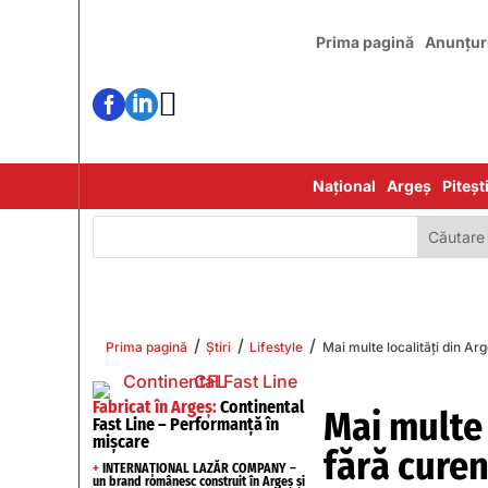
Prima pagină
Anunțur



Național
Argeș
Piteșt
/
/
/
Prima pagină
Știri
Lifestyle
Mai multe localități din A
Fabricat în Argeș:
Continental
Mai multe 
Fast Line – Performanță în
mișcare
fără curen
+
INTERNAȚIONAL LAZĂR COMPANY –
un brand românesc construit în Argeș și