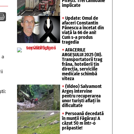
Pitești. Trei camioane
implicate

+
Update: Omul de
afaceri Constantin
Pănescu a încetat din
viață la 66 de ani!
Cum s-a produs
tragedia
+
AFACERILE
ARGEȘULUI 2025 (III).
 a
Transportatorii trag
frâna, hotelierii țin
direcția, serviciile
ii
medicale schimbă
viteza
+
(Video) Salvamont
Argeș intervine
ti:
pentru recuperarea
unor turişti aflaţi în
dificultate
+
Persoană decedată
în munții Făgăraș! A
căzut 50 m într-o
prăpastie!