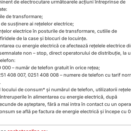
minent de electrocutare următoarele acţiuni întreprinse de
ate:
ile de transformare;
de susţinere ai reţelelor electrice;
ţelor electrice în posturile de transformare, cutiile de
 firidele de la case şi blocuri de locuinţe.
entarea cu energie electrică ce afectează rețelele electrice d
 semnalate non – stop, direct operatorului de distribuție, la 
telefon:
000 – număr de telefon gratuit în orice rețea;
51 408 007, 0251 408 008 – numere de telefon cu tarif nor
.
 locului de consum* și numărul de telefon, utilizatorii rețele
 întreruperile în alimentarea cu energie electrică, după
cunde de așteptare, fără a mai intra în contact cu un opera
onsum se află pe factura de energie electrică şi începe cu 