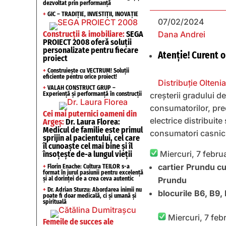
dezvoltat prin performanță
+
GIC – TRADIȚIE, INVESTIȚII, INOVAȚIE
07/02/2024
Construcții & imobiliare:
SEGA
Dana Andrei
PROIECT 2008 oferă soluții
personalizate pentru fiecare
Atenție! Curent o
proiect
+
Construiește cu VECTRUM! Soluții
eficiente pentru orice proiect!
Distribuție Oltenia
+
VALAH CONSTRUCT GRUP –
Experiență și performanță în construcții
creșterii gradului d
consumatorilor, prec
Cei mai puternici oameni din
electrice distribuite
Argeș:
Dr. Laura Florea:
Medicul de familie este primul
consumatori casnici
sprijin al pacientului, cel care
îl cunoaște cel mai bine și îl
Miercuri, 7 februa
însoțește de-a lungul vieții
cartier Prundu cu
+
Florin Enache: Cultura TEILOR s-a
format în jurul pasiunii pentru excelență
și al dorinței de a crea ceva autentic
Prundu
+
Dr. Adrian Sturzu: Abordarea inimii nu
blocurile B6, B9
poate fi doar medicală, ci și umană și
spirituală
Miercuri, 7 febr
Femeile de succes ale