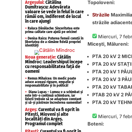
Argeșului:
Cătălina
Topoloveni:
Dumitrașcu: Adevărata
valoare se vede în felul în care
Străzile
Maximilia
rămâi om, indiferent de locul
în care ajungi
străzile adiace
+
Raluca Dănălache: Sinceritatea este
prima calitate care ajută pe oricine!
Miercuri, 7 febr
+
Denisa Raicu: Puterea femeii constă în
libertatea de a rămâne fidelă propriei
Micești, Mălureni:
identități
PTA 20 kV 2 MIC
Noua generație:
Cătălin
Mîndroc: Leadershipul începe
PTA 20 kV STAȚ
cu responsabilitatea față de
oameni
PTA 20 kV 1 PĂ
+
Remus Mihalcea: Un medic poate
PTA 20 kV 3 PĂ
aduce aceeași rigoare, empatie și
responsabilitate și în politică!
PTA 20 kV TAB
+
Diana Lupaș – Lumea s-a schimbat și
PTAB 20 kV 2 P
este într-o continuă schimbare, iar
liderii trebuie să se adapteze constant
PTA 20 kV TEH
și să-și păstreze încrederea oamenilor!
Argeș:
Curentul va fi oprit în
Pitești, Mioveni și alte
Miercuri, 7 febr
localități din Argeș.
Programul complet
Boteni:
Pitești:
Curentul va fi oprit în