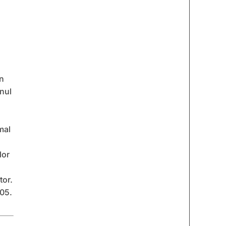
in
unul
mal
lor
tor.
005.