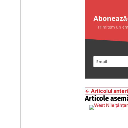
Abonează-
Trimitem un emai
←
Articolul anter
Articole asem