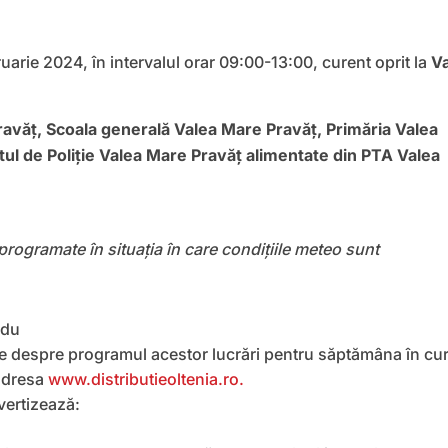
uarie 2024, în intervalul orar 09:00-13:00, curent oprit la
V
ravăţ, Scoala generală Valea Mare Pravăţ, Primăria Valea
ul de Poliţie Valea Mare Pravăţ alimentate din PTA Valea
eprogramate în situația în care condițiile meteo sunt
ate despre programul acestor lucrări pentru săptămâna în cu
 adresa
www.distributieoltenia.ro.
avertizează: