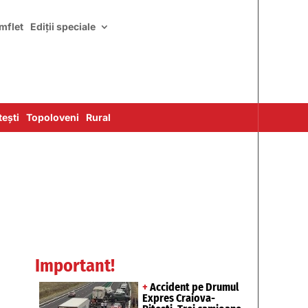
mflet
Ediții speciale
ești
Topoloveni
Rural
Important!
+
Accident pe Drumul
Expres Craiova-