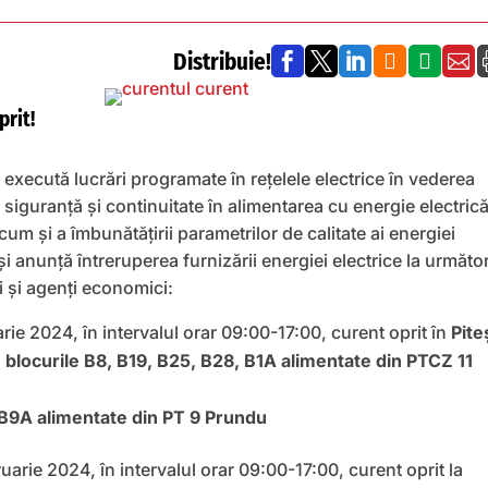
Distribuie!






prit!
execută lucrări programate în rețelele electrice în vederea
e siguranță și continuitate în alimentarea cu energie electrică
um și a îmbunătățirii parametrilor de calitate ai energiei
 și anunță întreruperea furnizării energiei electrice la următor
 și agenți economici:
rie 2024, în intervalul orar 09:00-17:00, curent oprit în
Piteș
 blocurile B8, B19, B25, B28, B1A alimentate din PTCZ 11
, B9A alimentate din PT 9 Prundu
uarie 2024, în intervalul orar 09:00-17:00, curent oprit la