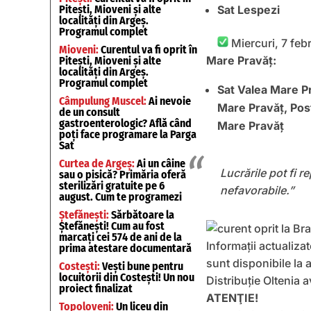
Pitești, Mioveni și alte
Sat Lespezi
localități din Argeș.
Programul complet
Miercuri, 7 febr
Mioveni:
Curentul va fi oprit în
Mare Pravăţ:
Pitești, Mioveni și alte
localități din Argeș.
Programul complet
Sat Valea Mare P
Câmpulung Muscel:
Ai nevoie
Mare Pravăţ, Post
de un consult
gastroenterologic? Află când
Mare Pravăţ
poți face programare la Parga
Sat
Curtea de Argeș:
Ai un câine
Lucrările pot fi r
sau o pisică? Primăria oferă
sterilizări gratuite pe 6
nefavorabile.”
august. Cum te programezi
Ștefănești:
Sărbătoare la
Ștefănești! Cum au fost
marcați cei 574 de ani de la
Informaţii actualiz
prima atestare documentară
sunt disponibile la
Costești:
Vești bune pentru
locuitorii din Costești! Un nou
Distribuţie Oltenia 
proiect finalizat
ATENŢIE!
Topoloveni:
Un liceu din