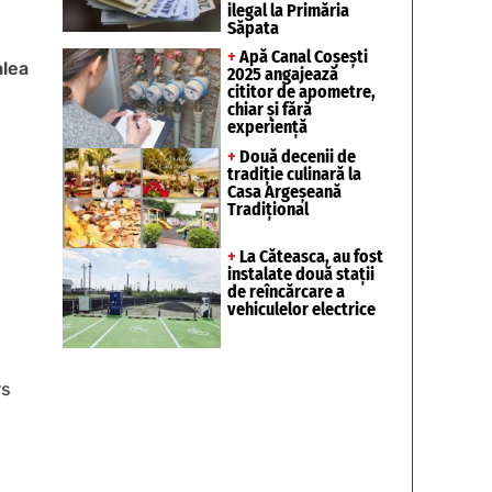
ilegal la Primăria
Săpata
+
Apă Canal Coșești
alea
2025 angajează
cititor de apometre,
chiar și fără
experiență
+
Două decenii de
tradiție culinară la
Casa Argeșeană
Tradițional
+
La Căteasca, au fost
instalate două stații
de reîncărcare a
vehiculelor electrice
rs