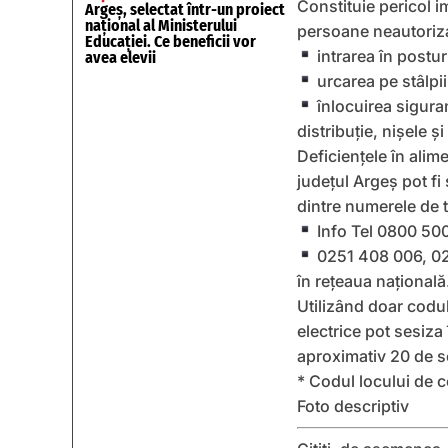
Constituie pericol i
Argeș, selectat într-un proiect
național al Ministerului
persoane neautoriz
Educației. Ce beneficii vor
intrarea în postur
avea elevii
urcarea pe stâlpii 
înlocuirea siguran
distribuţie, nişele şi
Deficiențele în alim
județul Argeș pot fi
dintre numerele de 
Info Tel 0800 500 
0251 408 006, 02
în rețeaua națională
Utilizând doar codul
electrice pot sesiza
aproximativ 20 de se
* Codul locului de c
Foto descriptiv