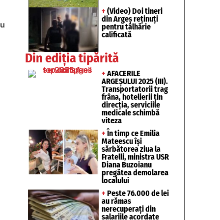
+
(Video) Doi tineri
din Argeș reținuți
cu
pentru tâlhărie
calificată
Din ediția tipărită
+
AFACERILE
ARGEȘULUI 2025 (III).
Transportatorii trag
frâna, hotelierii țin
direcția, serviciile
medicale schimbă
viteza
+
În timp ce Emilia
Mateescu își
sărbătorea ziua la
Fratelli, ministra USR
Diana Buzoianu
pregătea demolarea
localului
+
Peste 76.000 de lei
au rămas
nerecuperați din
salariile acordate