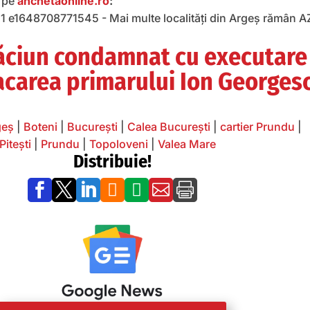
, pe
anchetaonline.ro
:
răciun condamnat cu executare
acarea primarului Ion Georges
geș
|
Boteni
|
București
|
Calea București
|
cartier Prundu
|
Pitești
|
Prundu
|
Topoloveni
|
Valea Mare
Distribuie!






