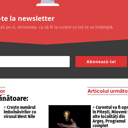
te la newsletter
l pe zi, dimineața, ca să fii la curent cu tot ce se întâmplă.
Abonează-te!
ior
Articolul următo
ănătoare:
+
Crește numărul
+
Curentul va fi opr
îmbolnăvirilor cu
în Pitești, Mioveni 
virusul West Nile
alte localități din
Argeș. Programul
complet