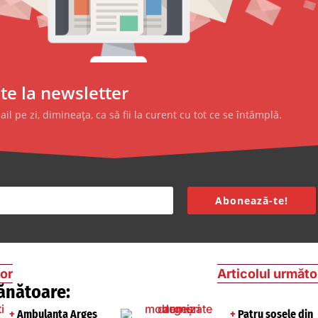
e la newsletter
l pe zi, dimineața, ca să fii la curent cu tot ce se întâmplă.
Abonează-te!
ior
Articolul următo
ănătoare:
+
Ambulanța Argeș
+
Patru șosele din