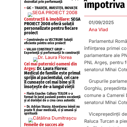
împotriva 
dezvoltat prin performanță
+
GIC – TRADIȚIE, INVESTIȚII, INOVAȚIE
Construcții & imobiliare:
SEGA
01/09/2025
PROIECT 2008 oferă soluții
personalizate pentru fiecare
Ana Vlad
proiect
+
Construiește cu VECTRUM! Soluții
Parlamentul Români
eficiente pentru orice proiect!
înființarea primei 
+
VALAH CONSTRUCT GRUP –
Experiență și performanță în construcții
parlamentare ale PN
PNL Argeș, pentru f
Cei mai puternici oameni din
Argeș:
Dr. Laura Florea:
senatorul Mihai Cote
Medicul de familie este primul
sprijin al pacientului, cel care
Grupurile parlame
îl cunoaște cel mai bine și îl
însoțește de-a lungul vieții
Gorghiu, președinta
+
Florin Enache: Cultura TEILOR s-a
comune a Camerei De
format în jurul pasiunii pentru excelență
și al dorinței de a crea ceva autentic
senatorul Mihai Cote
+
Dr. Adrian Sturzu: Abordarea inimii nu
poate fi doar medicală, ci și umană și
Vicepreședinții de
spirituală
Raluca Turcan a pier
Femeile de succes ale