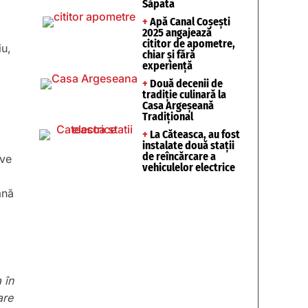
Săpata
+
Apă Canal Coșești
2025 angajează
cititor de apometre,
iu,
chiar și fără
experiență
+
Două decenii de
tradiție culinară la
Casa Argeșeană
Tradițional
+
La Căteasca, au fost
instalate două stații
de reîncărcare a
ive
vehiculelor electrice
ână
 în
are