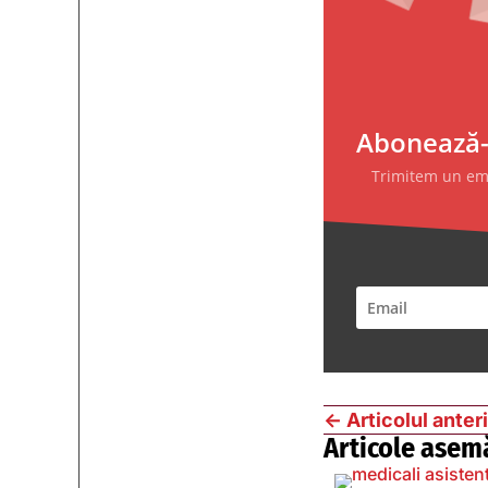
Abonează-t
Trimitem un emai
←
Articolul anter
Articole asem