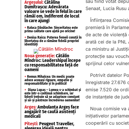
său fiind votat depu
Argeșului:
Cătălina
Dumitrașcu: Adevărata
Senaat, Lucia Rusu a
valoare se vede în felul în care
rămâi om, indiferent de locul
Înființarea Comis
în care ajungi
premieră în Parlamen
+
Raluca Dănălache: Sinceritatea este
prima calitate care ajută pe oricine!
de acte de violență 
+
Denisa Raicu: Puterea femeii constă în
libertatea de a rămâne fidelă propriei
arată cei de la PNL 
identități
ca ministru al Just
Noua generație:
Cătălin
protecție sau vouche
Mîndroc: Leadershipul începe
sprijinul celor vulner
cu responsabilitatea față de
oameni
Potrivit datelor P
+
Remus Mihalcea: Un medic poate
aduce aceeași rigoare, empatie și
înregistrate 27.676 
responsabilitate și în politică!
emise 7.520 de ordin
+
Diana Lupaș – Lumea s-a schimbat și
este într-o continuă schimbare, iar
de instanțele de jud
liderii trebuie să se adapteze constant
și să-și păstreze încrederea oamenilor!
Argeș:
Ambulanța Argeș face
Noua comisie va av
angajări! Se caută asistenți
inițiativelor parlam
medicali
cooperării cu societ
Pitești:
Peugeot Traveller,
alegerea ideală pentru