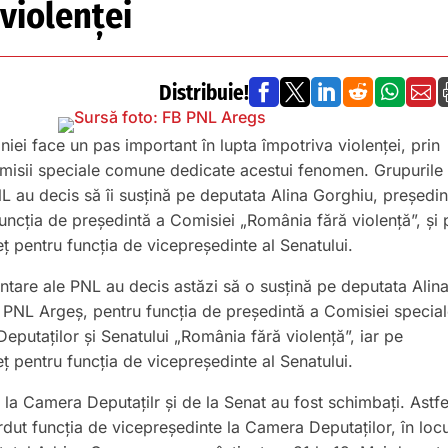
violenței
Distribuie!






ei face un pas important în lupta împotriva violenței, prin
comisii speciale comune dedicate acestui fenomen. Grupurile
L au decis să îi susțină pe deputata Alina Gorghiu, președin
uncția de președintă a Comisiei „România fără violență”, și 
ț pentru funcția de vicepreședinte al Senatului.
ntare ale PNL au decis astăzi să o susțină pe deputata Alin
 PNL Argeș, pentru funcția de președintă a Comisiei specia
putaților și Senatului „România fără violență”, iar pe
ț pentru funcția de vicepreședinte al Senatului.
 la Camera Deputațilr și de la Senat au fost schimbați. Astfe
dut funcția de vicepreședinte la Camera Deputaților, în locu