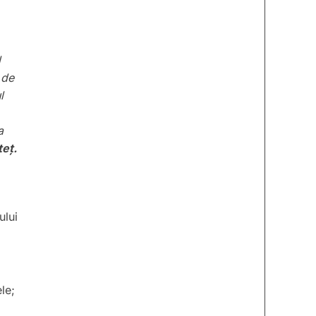
l
 de
l
a
teț.
ului
le;