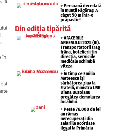
, la
+
Persoană decedată
în munții Făgăraș! A
căzut 50 m într-o
prăpastie!
Din ediția tipărită
ului
i,
+
AFACERILE
u
ARGEȘULUI 2025 (III).
Transportatorii trag
frâna, hotelierii țin
direcția, serviciile
 în
medicale schimbă
viteza
+
În timp ce Emilia
Mateescu își
sărbătorea ziua la
fost
Fratelli, ministra USR
mate
Diana Buzoianu
pregătea demolarea
localului
+
Peste 76.000 de lei
au rămas
nerecuperați din
salariile acordate
ilegal la Primăria