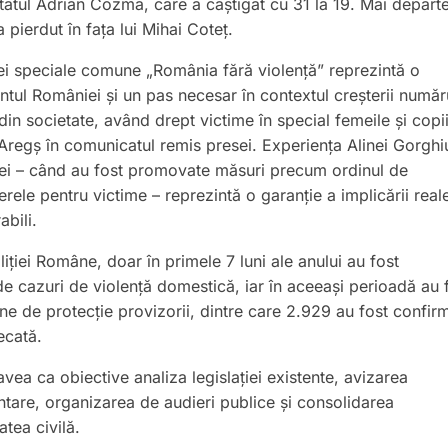
tatul Adrian Cozma, care a câștigat cu 31 la 19. Mai departe
 pierdut în fața lui Mihai Coteț.
iei speciale comune „România fără violență” reprezintă o
tul României și un pas necesar în contextul creșterii număr
din societate, având drept victime în special femeile și copii
Aregș în comunicatul remis presei. Experiența Alinei Gorghi
iției – când au fost promovate măsuri precum ordinul de
rele pentru victime – reprezintă o garanție a implicării reale
abili.
oliției Române, doar în primele 7 luni ale anului au fost
de cazuri de violență domestică, iar în aceeași perioadă au 
e de protecție provizorii, dintre care 2.929 au fost confir
ecată.
ea ca obiective analiza legislației existente, avizarea
entare, organizarea de audieri publice și consolidarea
atea civilă.