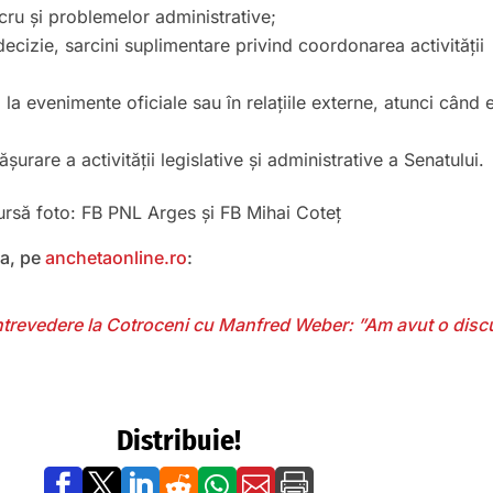
cru și problemelor administrative;
decizie, sarcini suplimentare privind coordonarea activității
 la evenimente oficiale sau în relațiile externe, atunci când 
șurare a activității legislative și administrative a Senatului.
Sursă foto: FB PNL Arges și FB Mihai Coteț
a, pe
anchetaonline.ro
:
ntrevedere la Cotroceni cu Manfred Weber: ”Am avut o discu
Distribuie!






