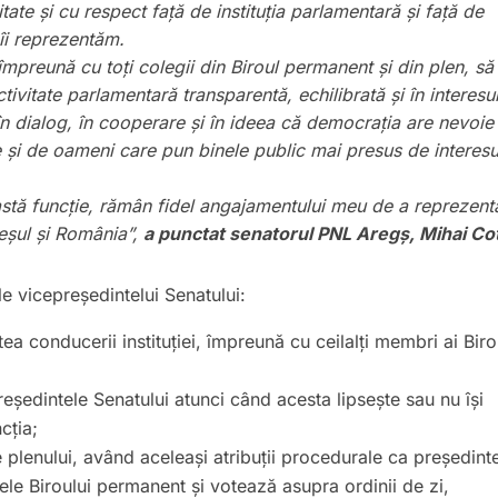
ate și cu respect față de instituția parlamentară și față de
 îi reprezentăm.
împreună cu toți colegii din Biroul permanent și din plen, să
tivitate parlamentară transparentă, echilibrată și în interesu
n dialog, în cooperare și în ideea că democrația are nevoie
ice și de oameni care pun binele public mai presus de interesu
stă funcție, rămân fidel angajamentului meu de a reprezent
eșul și România”,
a punctat senatorul PNL Aregș, Mihai Co
ile vicepreședintelui Senatului:
tea conducerii instituției, împreună cu ceilalți membri ai Biro
președintele Senatului atunci când acesta lipsește sau nu își
cția;
plenului, având aceleași atribuții procedurale ca președinte
țele Biroului permanent și votează asupra ordinii de zi,