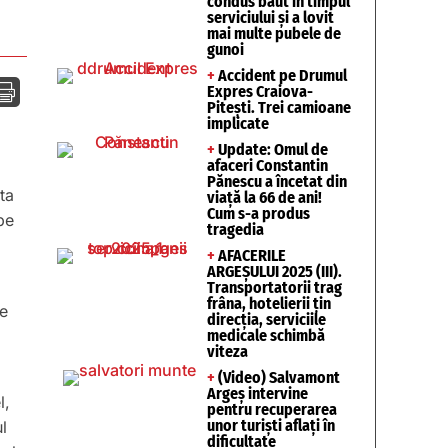
condus băut în timpul
serviciului și a lovit
mai multe pubele de
gunoi
+
Accident pe Drumul

Expres Craiova-
Pitești. Trei camioane
implicate
+
Update: Omul de
afaceri Constantin
Pănescu a încetat din
ta
viață la 66 de ani!
Cum s-a produs
pe
tragedia
+
AFACERILE
ARGEȘULUI 2025 (III).
a
Transportatorii trag
frâna, hotelierii țin
le
direcția, serviciile
medicale schimbă
viteza
+
(Video) Salvamont
Argeș intervine
l,
pentru recuperarea
unor turişti aflaţi în
l
dificultate