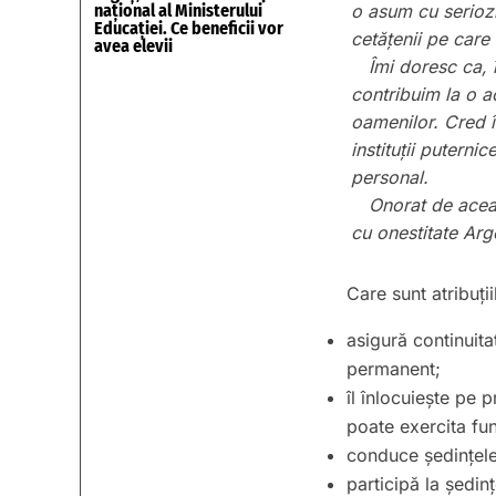
național al Ministerului
o asum cu seriozit
Educației. Ce beneficii vor
cetățenii pe care
avea elevii
Îmi doresc ca, 
contribuim la o ac
oamenilor. Cred î
instituții putern
personal.
Onorat de acea
cu onestitate Arg
Care sunt atribuți
asigură continuita
permanent;
îl înlocuiește pe 
poate exercita fun
conduce ședințele 
participă la ședin