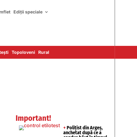
mflet
Ediții speciale
ești
Topoloveni
Rural
Important!
+
Polițist din Argeș,
anchetat după ce a