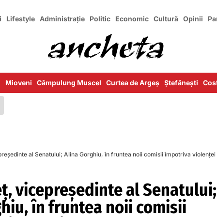
i
Lifestyle
Administrație
Politic
Economic
Cultură
Opinii
Pa
i
Mioveni
Câmpulung Muscel
Curtea de Argeș
Ștefănești
Cost
reședinte al Senatului; Alina Gorghiu, în fruntea noii comisii împotriva violenței
ț, vicepreședinte al Senatului;
hiu, în fruntea noii comisii