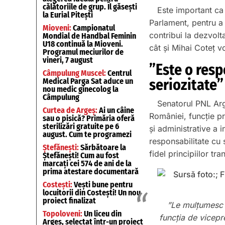
călătoriile de grup. Îl găsești
Este important ca
la Eurial Pitești
Parlament, pentru a
Mioveni:
Campionatul
contribui la dezvolta
Mondial de Handbal Feminin
U18 continuă la Mioveni.
cât și Mihai Coteț v
Programul meciurilor de
vineri, 7 august
”Este o resp
Câmpulung Muscel:
Centrul
seriozitate”
Medical Parga Sat aduce un
nou medic ginecolog la
Câmpulung
Senatorul PNL Arge
Curtea de Argeș:
Ai un câine
României, funcție pri
sau o pisică? Primăria oferă
sterilizări gratuite pe 6
și administrative a 
august. Cum te programezi
responsabilitate cu 
Ștefănești:
Sărbătoare la
fidel principiilor tr
Ștefănești! Cum au fost
marcați cei 574 de ani de la
prima atestare documentară
Costești:
Vești bune pentru
locuitorii din Costești! Un nou
proiect finalizat
”Le mulțumesc 
Topoloveni:
Un liceu din
funcția de vicepr
Argeș, selectat într-un proiect