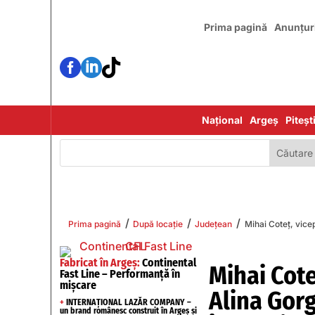
Prima pagină
Anunțur



Național
Argeș
Piteșt
/
/
/
Prima pagină
După locație
Județean
Mihai Coteț, vicep
Fabricat în Argeș:
Continental
Mihai Cote
Fast Line – Performanță în
mișcare
Alina Gorg
+
INTERNAȚIONAL LAZĂR COMPANY –
un brand românesc construit în Argeș și