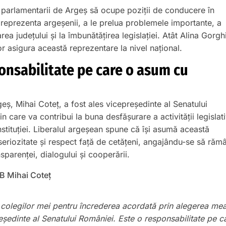
 parlamentarii de Argeș să ocupe poziții de conducere în
 reprezenta argeșenii, a le prelua problemele importante, a
rea județului și la îmbunătățirea legislației. Atât Alina Gorgh
or asigura această reprezentare la nivel național.
onsabilitate pe care o asum cu
ș, Mihai Coteț, a fost ales vicepreședinte al Senatului
n care va contribui la buna desfășurare a activității legislat
instituției. Liberalul argeșean spune că își asumă această
seriozitate și respect față de cetățeni, angajându-se să răm
ansparenței, dialogului și cooperării.
colegilor mei pentru încrederea acordată prin alegerea mea
eședinte al Senatului României. Este o responsabilitate pe c