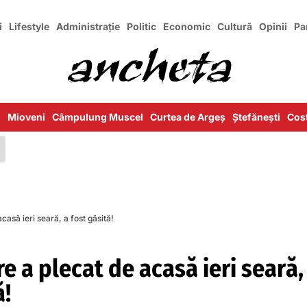
i
Lifestyle
Administrație
Politic
Economic
Cultură
Opinii
Pa
i
Mioveni
Câmpulung Muscel
Curtea de Argeș
Ștefănești
Cost
casă ieri seară, a fost găsită!
e a plecat de acasă ieri seară,
ă!