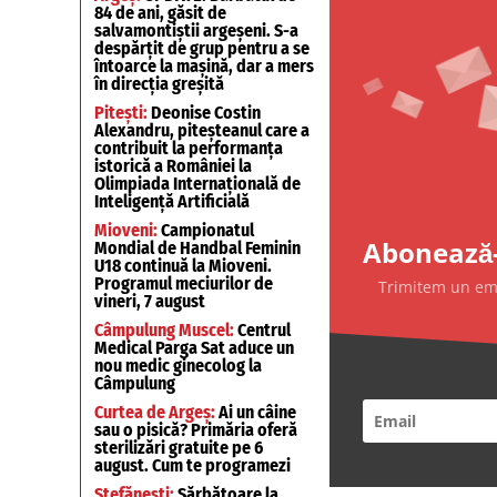
84 de ani, găsit de
salvamontiștii argeșeni. S-a
despărțit de grup pentru a se
întoarce la mașină, dar a mers
în direcția greșită
Pitești:
Deonise Costin
Alexandru, piteșteanul care a
contribuit la performanța
istorică a României la
Olimpiada Internațională de
Inteligență Artificială
Mioveni:
Campionatul
Abonează-
Mondial de Handbal Feminin
U18 continuă la Mioveni.
Programul meciurilor de
Trimitem un emai
vineri, 7 august
Câmpulung Muscel:
Centrul
Medical Parga Sat aduce un
nou medic ginecolog la
Câmpulung
Curtea de Argeș:
Ai un câine
sau o pisică? Primăria oferă
sterilizări gratuite pe 6
august. Cum te programezi
Ștefănești:
Sărbătoare la