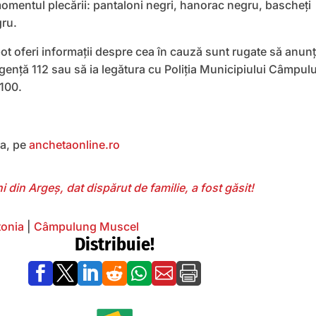
momentul plecării: pantaloni negri, hanorac negru, bascheți
gru.
ot oferi informații despre cea în cauză sunt rugate să anun
genţă 112 sau să ia legătura cu Poliția Municipiului Câmpul
 100.
ea, pe
anchetaonline.ro
i din Argeș, dat dispărut de familie, a fost găsit!
tonia
|
Câmpulung Muscel
Distribuie!






