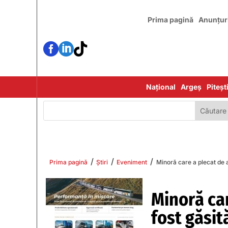
Prima pagină
Anunțur



Național
Argeș
Piteșt
/
/
/
Prima pagină
Știri
Eveniment
Minoră care a plecat de a
Minoră car
fost găsit