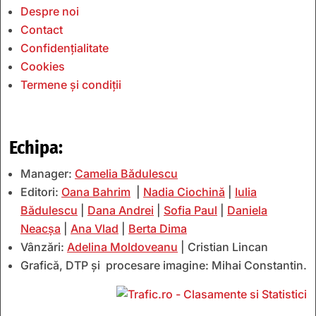
Despre noi
Contact
Confidențialitate
Cookies
Termene și condiții
Echipa:
Manager:
Camelia Bădulescu
Editori:
Oana Bahrim
|
Nadia Ciochină
|
Iulia
Bădulescu
|
Dana Andrei
|
Sofia Paul
|
Daniela
Neacșa
|
Ana Vlad
|
Berta Dima
Vânzări:
Adelina Moldoveanu
| Cristian Lincan
Grafică, DTP și procesare imagine: Mihai Constantin.