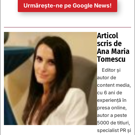
Urmărește-ne pe Google News!
Articol
scris de
Ana Maria
Tomescu
Editor și
autor de
content media,
cu 6 ani de
experiență în
presa online,
autor a peste
5000 de titluri,
specialist PR și