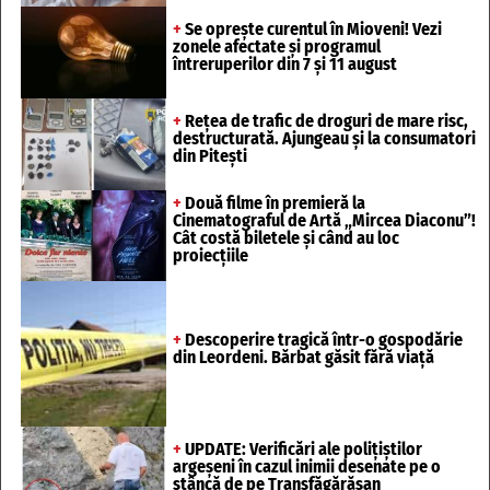
+
Se oprește curentul în Mioveni! Vezi
zonele afectate și programul
întreruperilor din 7 și 11 august
+
Rețea de trafic de droguri de mare risc,
destructurată. Ajungeau și la consumatori
din Pitești
+
Două filme în premieră la
Cinematograful de Artă „Mircea Diaconu”!
Cât costă biletele și când au loc
proiecțiile
+
Descoperire tragică într-o gospodărie
din Leordeni. Bărbat găsit fără viață
+
UPDATE: Verificări ale polițiștilor
argeșeni în cazul inimii desenate pe o
stâncă de pe Transfăgărășan