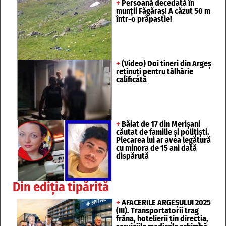
+
Persoană decedată în
munții Făgăraș! A căzut 50 m
într-o prăpastie!
+
(Video) Doi tineri din Argeș
reținuți pentru tâlhărie
calificată
+
Băiat de 17 din Merișani
căutat de familie și polițiști.
Plecarea lui ar avea legătură
cu minora de 15 ani dată
dispărută
Din ediția tipărită
+
AFACERILE ARGEȘULUI 2025
(III). Transportatorii trag
frâna, hotelierii țin direcția,