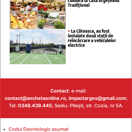
culinară la Casa Argeșeană
Tradițional
+
La Căteasca, au fost
instalate două stații de
reîncărcare a vehiculelor
electrice
Contact
: e-mail:
contact@anchetaonline.ro,
impactarges@gmail.com
;
Tel:
0348.439.445
; Sediu: Pitești, str. Cozia, nr 5A.
Codul Deontologic asumat