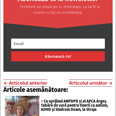
Trimitem un email pe zi, dimineața, ca să fii la
curent cu tot ce se întâmplă.
Abonează-te!
←
Articolul anterior
Articolul următor
→
Articole asemănătoare:
+
Cu sprijinul ANPDPD și al APCA Argeș.
Tabără de vară pentru tinerii cu autism,
ADHD și Sindrom Down, la Straja