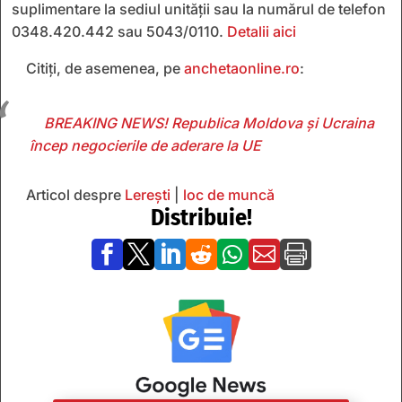
suplimentare la sediul unității sau la numărul de telefon
0348.420.442 sau 5043/0110.
Detalii aici
Citiți, de asemenea, pe
anchetaonline.ro
:
BREAKING NEWS! Republica Moldova și Ucraina
încep negocierile de aderare la UE
Articol despre
Lerești
|
loc de muncă
Distribuie!






