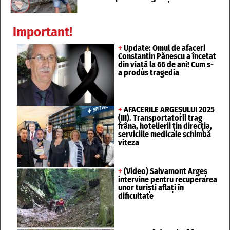
Important!
+
Update: Omul de afaceri
Constantin Pănescu a încetat
din viață la 66 de ani! Cum s-
a produs tragedia
+
AFACERILE ARGEȘULUI 2025
(III). Transportatorii trag
frâna, hotelierii țin direcția,
serviciile medicale schimbă
viteza
+
(Video) Salvamont Argeș
intervine pentru recuperarea
unor turişti aflaţi în
dificultate