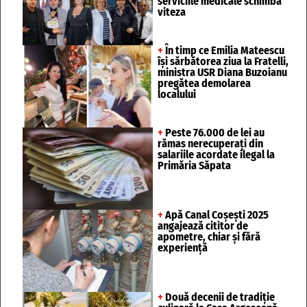
serviciile medicale schimbă
viteza
+
În timp ce Emilia Mateescu
își sărbătorea ziua la Fratelli,
ministra USR Diana Buzoianu
pregătea demolarea
localului
+
Peste 76.000 de lei au
rămas nerecuperați din
salariile acordate ilegal la
Primăria Săpata
+
Apă Canal Coșești 2025
angajează cititor de
apometre, chiar și fără
experiență
+
Două decenii de tradiție