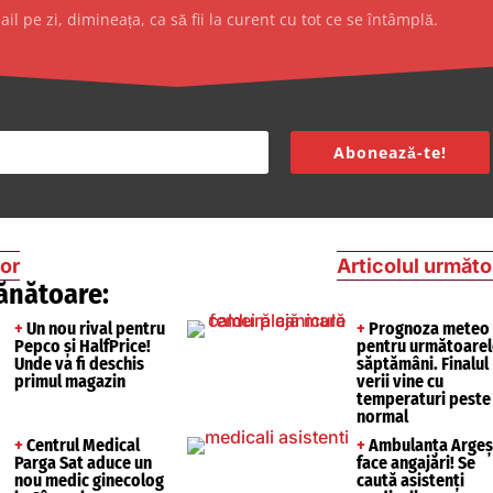
l pe zi, dimineața, ca să fii la curent cu tot ce se întâmplă.
Abonează-te!
ior
Articolul următo
ănătoare:
+
Un nou rival pentru
+
Prognoza meteo
Pepco și HalfPrice!
pentru următoarel
Unde va fi deschis
săptămâni. Finalul
primul magazin
verii vine cu
temperaturi peste
normal
+
Centrul Medical
+
Ambulanța Argeș
Parga Sat aduce un
face angajări! Se
nou medic ginecolog
caută asistenți