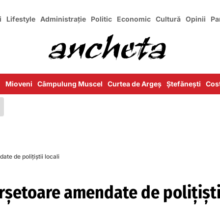
i
Lifestyle
Administrație
Politic
Economic
Cultură
Opinii
Pa
i
Mioveni
Câmpulung Muscel
Curtea de Argeș
Ștefănești
Cost
te de polițiștii locali
erșetoare amendate de polițiști