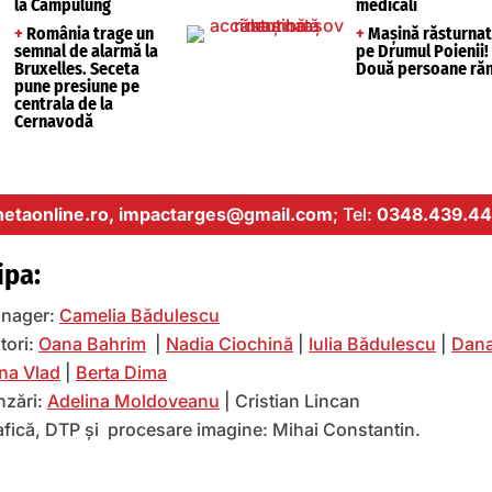
la Câmpulung
medicali
+
România trage un
+
Mașină răsturna
semnal de alarmă la
pe Drumul Poienii!
Bruxelles. Seceta
Două persoane răn
pune presiune pe
centrala de la
Cernavodă
etaonline.ro,
impactarges@gmail.com
; Tel:
0348.439.44
ipa:
nager:
Camelia Bădulescu
tori:
Oana Bahrim
|
Nadia Ciochină
|
Iulia Bădulescu
|
Dana
na Vlad
|
Berta Dima
nzări:
Adelina Moldoveanu
| Cristian Lincan
afică, DTP și procesare imagine: Mihai Constantin.