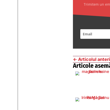
Trimitem un emai
←
Articolul anter
Articole asem