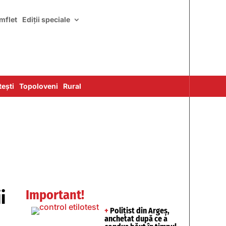
mflet
Ediții speciale
ești
Topoloveni
Rural
i
Important!
+
Polițist din Argeș,
anchetat după ce a