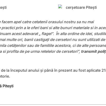
 facem apel catre cetatenii orasului nostru sa nu mai
practici prin a le oferi bani si alte bunuri materiale si in ace
nuam acest adevarat „ flagel”. În alta ordine de idei, studiil
mai multe ori, banii castigaţi de cersetori nu sunt utilizati de
ila cetăţenilor sau de familiile acestora, ci de alte persoane
si profita de pe urma retelelor de cersetori”,
transmit poliți
de la începutul anului și până în prezent au fost aplicate 2
torie.
ă Pitești