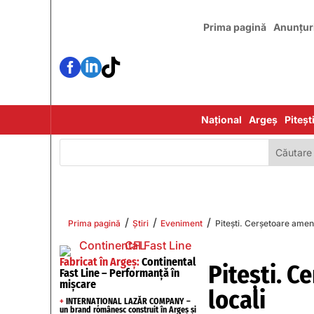
Prima pagină
Anunțur



Național
Argeș
Piteșt
/
/
/
Prima pagină
Știri
Eveniment
Pitești. Cerșetoare amenda
Fabricat în Argeș:
Continental
Pitești. C
Fast Line – Performanță în
mișcare
locali
+
INTERNAȚIONAL LAZĂR COMPANY –
un brand românesc construit în Argeș și