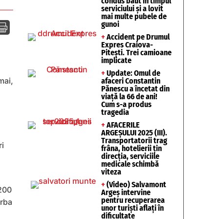
condus băut în timpul
serviciului și a lovit
mai multe pubele de
gunoi

+
Accident pe Drumul
Expres Craiova-
Pitești. Trei camioane
implicate
+
Update: Omul de
mai,
afaceri Constantin
Pănescu a încetat din
viață la 66 de ani!
Cum s-a produs
tragedia
+
AFACERILE
ARGEȘULUI 2025 (III).
Transportatorii trag
ri
frâna, hotelierii țin
direcția, serviciile
medicale schimbă
viteza
+
(Video) Salvamont
 200
Argeș intervine
pentru recuperarea
orba
unor turişti aflaţi în
dificultate