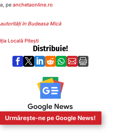
ea, pe
anchetaonline.ro
autorități în Budeasa Mică
iția Locală Pitești
Distribuie!







Urmărește-ne pe Google News!