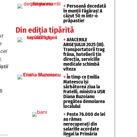
+
Persoană decedată
în munții Făgăraș! A
căzut 50 m într-o
prăpastie!
Din ediția tipărită
st
+
AFACERILE
e
ARGEȘULUI 2025 (III).
Transportatorii trag
 cei
frâna, hotelierii țin
,
direcția, serviciile
medicale schimbă
știi
viteza
+
În timp ce Emilia
Mateescu își
sărbătorea ziua la
18
Fratelli, ministra USR
Diana Buzoianu
pregătea demolarea
localului
+
Peste 76.000 de lei
au rămas
nerecuperați din
salariile acordate
ilegal la Primăria