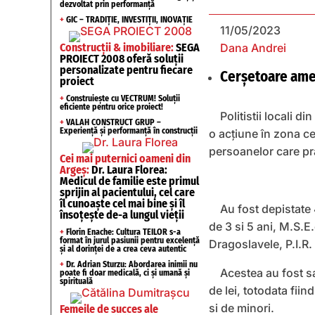
dezvoltat prin performanță
+
GIC – TRADIȚIE, INVESTIȚII, INOVAȚIE
11/05/2023
Construcții & imobiliare:
SEGA
Dana Andrei
PROIECT 2008 oferă soluții
personalizate pentru fiecare
Cerșetoare amen
proiect
+
Construiește cu VECTRUM! Soluții
eficiente pentru orice proiect!
Politistii locali d
+
VALAH CONSTRUCT GRUP –
Experiență și performanță în construcții
o acțiune în zona ce
persoanelor care pra
Cei mai puternici oameni din
Argeș:
Dr. Laura Florea:
Medicul de familie este primul
sprijin al pacientului, cel care
îl cunoaște cel mai bine și îl
Au fost depistate 
însoțește de-a lungul vieții
de 3 si 5 ani, M.S.E
+
Florin Enache: Cultura TEILOR s-a
format în jurul pasiunii pentru excelență
Dragoslavele, P.I.R.
și al dorinței de a crea ceva autentic
+
Dr. Adrian Sturzu: Abordarea inimii nu
Acestea au fost s
poate fi doar medicală, ci și umană și
spirituală
de lei, totodata fiin
si de minori.
Femeile de succes ale