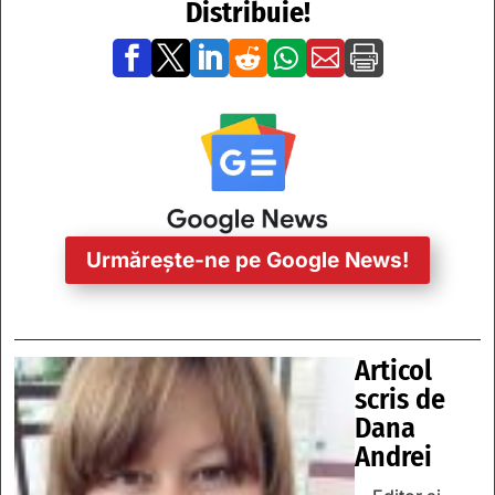
Distribuie!







Urmărește-ne pe Google News!
Articol
scris de
Dana
Andrei