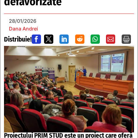
defavorizate
28/01/2026
Dana Andrei
Distribuie!







Proiectului PRIM STUD este un proiect care oferă