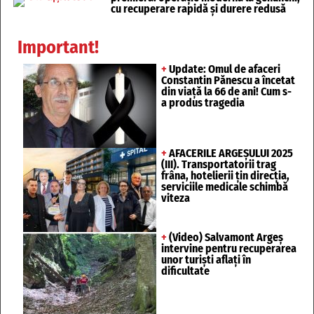
cu recuperare rapidă și durere redusă
Important!
+
Update: Omul de afaceri
Constantin Pănescu a încetat
din viață la 66 de ani! Cum s-
a produs tragedia
+
AFACERILE ARGEȘULUI 2025
(III). Transportatorii trag
frâna, hotelierii țin direcția,
serviciile medicale schimbă
viteza
+
(Video) Salvamont Argeș
intervine pentru recuperarea
unor turişti aflaţi în
dificultate