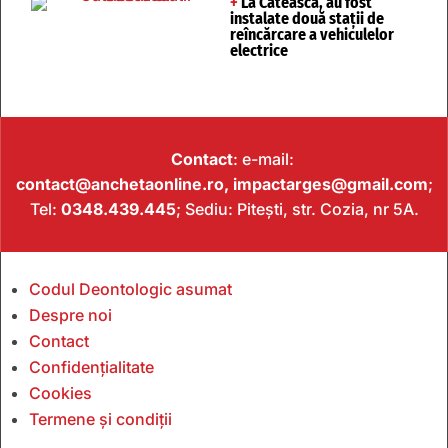
+
La Căteasca, au fost
instalate două stații de
reîncărcare a vehiculelor
electrice
Contact
: e-mail:
contact@anchetaonline.ro,
impactarges@gmail.com
;
Tel:
0348.439.445
; Sediu: Pitești, str. Cozia, nr 5A.
Codul Deontologic asumat
Despre noi
Contact
Confidențialitate
Cookies
Termene și condiții