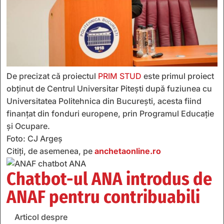
De precizat că proiectul
PRIM STUD
este primul proiect
obținut de Centrul Universitar Pitești după fuziunea cu
Universitatea Politehnica din București, acesta fiind
finanțat din fonduri europene, prin Programul Educație
și Ocupare.
Foto: CJ Argeș
Citiți, de asemenea, pe
anchetaonline.ro
Chatbot-ul ANA introdus de
ANAF pentru contribuabili
Articol despre