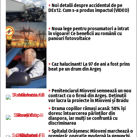
+
Noi detalii despre accidentul de pe
DEx12. Cum s-a produs impactul (VIDEO)
+
Noua lege pentru prosumatori a intrat
în vigoare! Ce beneficii au românii cu
panouri fotovoltaice
+
Caz halucinant! La 97 de ani a fost prins
beat pe un drum din Argeș
+
Penitenciarul Mioveni semnează un nou
contract cu o firmă din Argeș. Deținuții
vor lucra la proiecte în Mioveni și Bradu
+
Drama copiilor rămași acasă: 58% își
doresc întoarcerea părinților din
diaspora, iar mulți se confruntă cu
discriminarea
+
Spitalul Orășenesc Mioveni marchează o
premieră: operație modernă la genunchi,