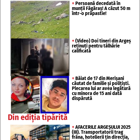
+
Persoană decedată în
munții Făgăraș! A căzut 50 m
într-o prăpastie!
+
(Video) Doi tineri din Argeș
reținuți pentru tâlhărie
calificată
+
Băiat de 17 din Merișani
căutat de familie și polițiști.
Plecarea lui ar avea legătură
cu minora de 15 ani dată
dispărută
Din ediția tipărită
+
AFACERILE ARGEȘULUI 2025
(III). Transportatorii trag
frâna, hotelierii țin direcția,