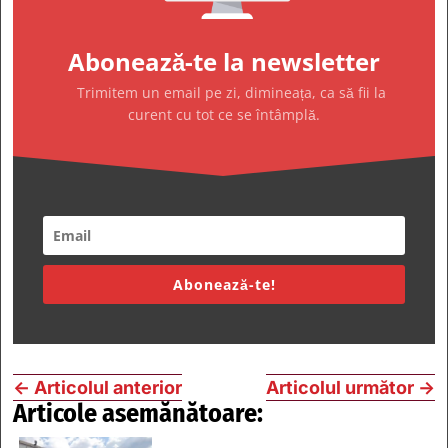
Abonează-te la newsletter
Trimitem un email pe zi, dimineața, ca să fii la
curent cu tot ce se întâmplă.
Abonează-te!
←
Articolul anterior
Articolul următor
→
Articole asemănătoare: