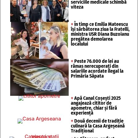
serviciile medicale schimbă
viteza
+
În timp ce Emilia Mateescu
își sărbătorea ziua la Fratelli,
ministra USR Diana Buzoianu
pregătea demolarea
localului
+
Peste 76.000 de lei au
rămas nerecuperați din
salariile acordate ilegal la
Primăria Săpata
+
Apă Canal Coșești 2025
angajează cititor de
apometre, chiar și fără
experiență
+
Două decenii de tradiție
culinară la Casa Argeșeană
Tradițional