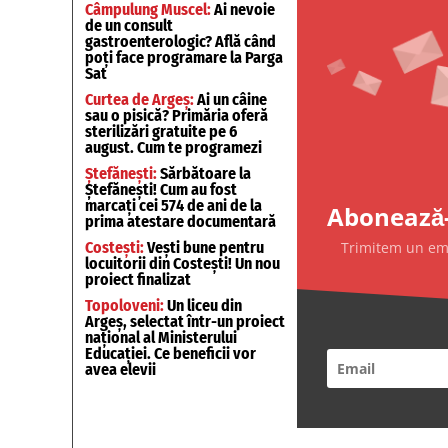
Câmpulung Muscel:
Ai nevoie
de un consult
gastroenterologic? Află când
poți face programare la Parga
Sat
Curtea de Argeș:
Ai un câine
sau o pisică? Primăria oferă
sterilizări gratuite pe 6
august. Cum te programezi
Ștefănești:
Sărbătoare la
Ștefănești! Cum au fost
marcați cei 574 de ani de la
Abonează-
prima atestare documentară
Trimitem un emai
Costești:
Vești bune pentru
locuitorii din Costești! Un nou
proiect finalizat
Topoloveni:
Un liceu din
Argeș, selectat într-un proiect
național al Ministerului
Educației. Ce beneficii vor
avea elevii