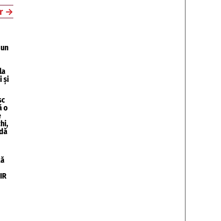
r
→
 un
la
 și
sc
ă o
e
hi,
idă
tă
IR