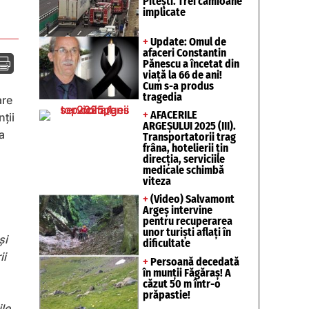
Pitești. Trei camioane
implicate
+
Update: Omul de
afaceri Constantin

Pănescu a încetat din
viață la 66 de ani!
Cum s-a produs
tragedia
are
+
AFACERILE
ții
ARGEȘULUI 2025 (III).
a
Transportatorii trag
frâna, hotelierii țin
direcția, serviciile
medicale schimbă
viteza
+
(Video) Salvamont
Argeș intervine
pentru recuperarea
unor turişti aflaţi în
şi
dificultate
ii
+
Persoană decedată
în munții Făgăraș! A
căzut 50 m într-o
prăpastie!
ile