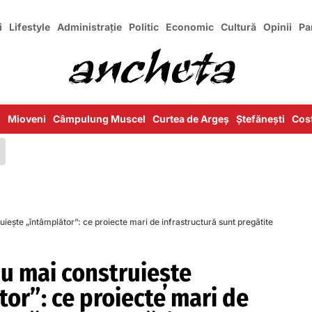
i
Lifestyle
Administrație
Politic
Economic
Cultură
Opinii
Pa
i
Mioveni
Câmpulung Muscel
Curtea de Argeș
Ștefănești
Cost
ruiește „întâmplător”: ce proiecte mari de infrastructură sunt pregătite
nu mai construiește
or”: ce proiecte mari de