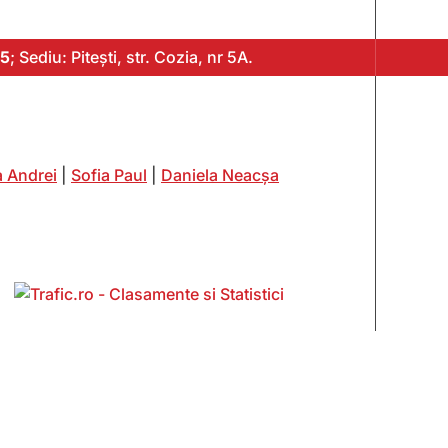
5
; Sediu: Pitești, str. Cozia, nr 5A.
 Andrei
|
Sofia Paul
|
Daniela Neacșa