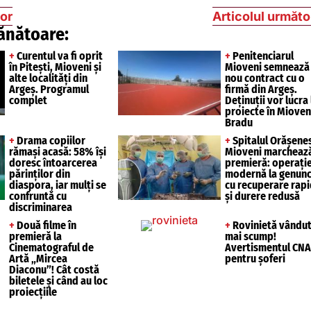
ior
Articolul următo
ănătoare:
+
Curentul va fi oprit
+
Penitenciarul
în Pitești, Mioveni și
Mioveni semnează
alte localități din
nou contract cu o
Argeș. Programul
firmă din Argeș.
complet
Deținuții vor lucra 
proiecte în Mioveni
Bradu
+
Drama copiilor
+
Spitalul Orășene
rămași acasă: 58% își
Mioveni marcheaz
doresc întoarcerea
premieră: operați
părinților din
modernă la genunc
diaspora, iar mulți se
cu recuperare rap
confruntă cu
și durere redusă
discriminarea
+
Două filme în
+
Rovinietă vându
premieră la
mai scump!
Cinematograful de
Avertismentul CNA
Artă „Mircea
pentru șoferi
Diaconu”! Cât costă
biletele și când au loc
proiecțiile