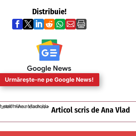
Distribuie!







Urmărește-ne pe Google News!
Articol scris de
Ana Vlad