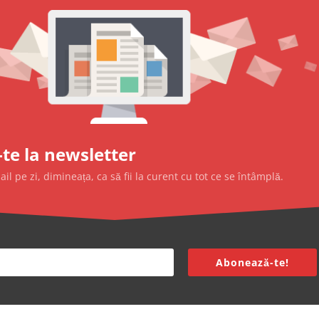
te la newsletter
l pe zi, dimineața, ca să fii la curent cu tot ce se întâmplă.
Abonează-te!