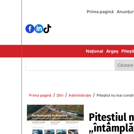
Prima pagină
Anunțur



Național
Argeș
Piteșt
/
/
/
Prima pagină
Știri
Administrație
Piteștiul nu mai const
Piteștiul 
„întâmplăt