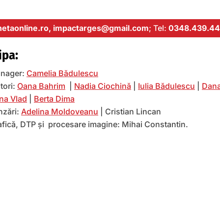
etaonline.ro,
impactarges@gmail.com
; Tel:
0348.439.44
ipa:
nager:
Camelia Bădulescu
tori:
Oana Bahrim
|
Nadia Ciochină
|
Iulia Bădulescu
|
Dana
na Vlad
|
Berta Dima
nzări:
Adelina Moldoveanu
| Cristian Lincan
afică, DTP și procesare imagine: Mihai Constantin.