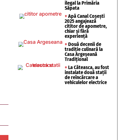
ilegal la Primăria
Săpata
+
Apă Canal Coșești
2025 angajează
cititor de apometre,
chiar și fără
experiență
+
Două decenii de
tradiție culinară la
Casa Argeșeană
Tradițional
+
La Căteasca, au fost
instalate două stații
de reîncărcare a
vehiculelor electrice