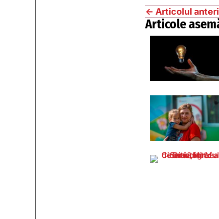
←
Articolul anter
Articole asem