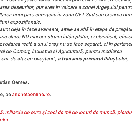
onarea deșeurilor, punerea în valoare a zonei Argeșului pentr
tarea unui parc energetic în zona CET Sud sau crearea unu
iuni expoziționale.
sunt deja în faze avansate, altele se află în etapa de pregăti
una clară: NU mai construim întâmplător, ci planificat, eficie
zvoltarea reală a unui oraș nu se face separat, ci în partener
i de Comerţ, Industrie şi Agricultură, pentru medierea
enii de afaceri piteşteni”
, a transmis primarul Piteștiului,
istian Gentea.
e, pe
anchetaonline.ro
:
: miliarde de euro și zeci de mii de locuri de muncă, pierdu
ilor