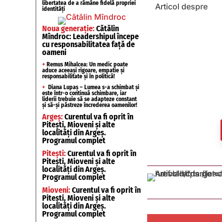
libertatea de a rămâne fidelă propriei
Articol despre
identități
Noua generație:
Cătălin
Mîndroc: Leadershipul începe
cu responsabilitatea față de
oameni
+
Remus Mihalcea: Un medic poate
aduce aceeași rigoare, empatie și
responsabilitate și în politică!
+
Diana Lupaș – Lumea s-a schimbat și
este într-o continuă schimbare, iar
liderii trebuie să se adapteze constant
și să-și păstreze încrederea oamenilor!
Argeș:
Curentul va fi oprit în
Pitești, Mioveni și alte
localități din Argeș.
Programul complet
Pitești:
Curentul va fi oprit în
Pitești, Mioveni și alte
localități din Argeș.
Programul complet
Mioveni:
Curentul va fi oprit în
Pitești, Mioveni și alte
localități din Argeș.
Programul complet