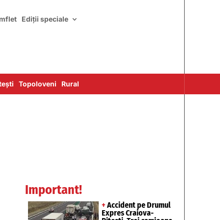
mflet
Ediții speciale
ești
Topoloveni
Rural
Important!
+
Accident pe Drumul
Expres Craiova-