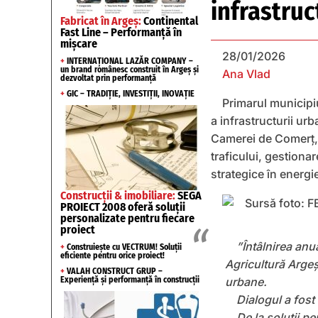
infrastruc
Fabricat în Argeș:
Continental
Fast Line – Performanță în
mișcare
28/01/2026
+
INTERNAȚIONAL LAZĂR COMPANY –
un brand românesc construit în Argeș și
Ana Vlad
dezvoltat prin performanță
+
GIC – TRADIȚIE, INVESTIȚII, INOVAȚIE
Primarul municipiu
a infrastructurii urb
Camerei de Comerț, I
traficului, gestionar
strategice în energie
Construcții & imobiliare:
SEGA
PROIECT 2008 oferă soluții
personalizate pentru fiecare
proiect
”Întâlnirea anu
+
Construiește cu VECTRUM! Soluții
eficiente pentru orice proiect!
Agricultură Argeş 
+
VALAH CONSTRUCT GRUP –
Experiență și performanță în construcții
urbane.
Dialogul a fost
De la soluții p