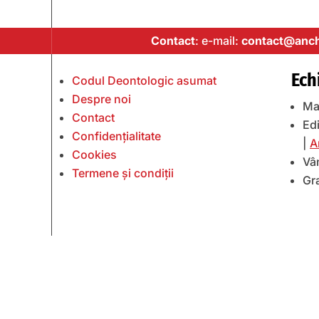
Contact
: e-mail:
contact@anch
Ech
Codul Deontologic asumat
Despre noi
Ma
Contact
Edi
Confidențialitate
|
A
Cookies
Vâ
Termene și condiții
Gr