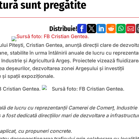
tură sunt pregătite
Distribuie!






lui Pitești, Cristian Gentea, anunță direcții clare de dezvolt
ane, stabilite în urma întâlnirii anuale de lucru cu reprezentan
ndustrie și Agricultură Argeș. Proiectele vizează fluidizare
ea deșeurilor, dezvoltarea zonei Argeșului și investiții
 și spații expoziționale.
ală de lucru cu reprezentanţii Camerei de Comerţ, Industrie 
a fost dedicată direcțiilor mari de dezvoltare a infrastructur
 aplicat, cu propuneri concrete.
entru decongestionarea traficului prin colaborare cu localităț