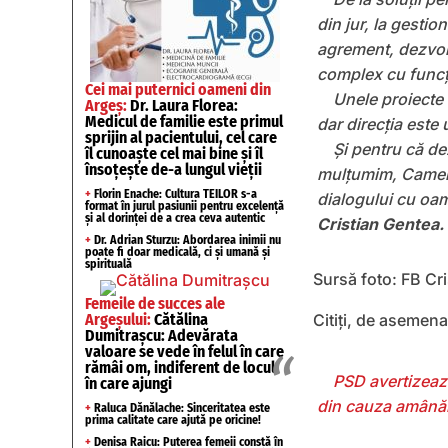
din jur, la gesti
agrement, dezvol
complex cu funcț
Cei mai puternici oameni din
Unele proiecte 
Argeș:
Dr. Laura Florea:
Medicul de familie este primul
dar direcția este 
sprijin al pacientului, cel care
Şi pentru că de
îl cunoaște cel mai bine și îl
însoțește de-a lungul vieții
mulţumim, Camere
+
Florin Enache: Cultura TEILOR s-a
dialogului cu oam
format în jurul pasiunii pentru excelență
și al dorinței de a crea ceva autentic
Cristian Gentea.
+
Dr. Adrian Sturzu: Abordarea inimii nu
poate fi doar medicală, ci și umană și
spirituală
Sursă foto: FB Cr
Femeile de succes ale
Argeșului:
Cătălina
Citiți, de asemena
Dumitrașcu: Adevărata
valoare se vede în felul în care
rămâi om, indiferent de locul
PSD avertizează
în care ajungi
din cauza amânăr
+
Raluca Dănălache: Sinceritatea este
prima calitate care ajută pe oricine!
+
Denisa Raicu: Puterea femeii constă în