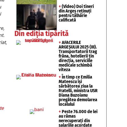
+
(Video) Doi tineri
u
din Argeș reținuți
i
pentru tâlhărie
calificată
re,
Din ediția tipărită
nt.
iat,
+
AFACERILE
ARGEȘULUI 2025 (III).
Transportatorii trag
frâna, hotelierii țin
direcția, serviciile
medicale schimbă
viteza
+
În timp ce Emilia
Mateescu își
sărbătorea ziua la
Fratelli, ministra USR
Diana Buzoianu
pregătea demolarea
localului
te
+
Peste 76.000 de lei
au rămas
nerecuperați din
salariile acordate