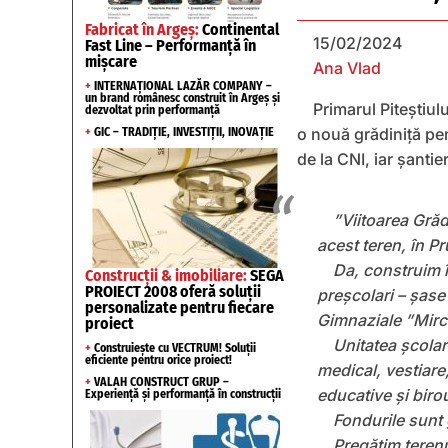
Fabricat în Argeș:
Continental
15/02/2024
Fast Line – Performanță în
mișcare
Ana Vlad
+
INTERNAȚIONAL LAZĂR COMPANY –
un brand românesc construit în Argeș și
Primarul Piteștiul
dezvoltat prin performanță
o nouă grădiniță pe
+
GIC – TRADIȚIE, INVESTIȚII, INOVAȚIE
de la CNI, iar șantie
”Viitoarea Grăd
acest teren, în P
Da, construim î
Construcții & imobiliare:
SEGA
PROIECT 2008 oferă soluții
preșcolari – șase
personalizate pentru fiecare
Gimnaziale ”Mirc
proiect
Unitatea școlar
+
Construiește cu VECTRUM! Soluții
eficiente pentru orice proiect!
medical, vestiare,
+
VALAH CONSTRUCT GRUP –
educative și birou
Experiență și performanță în construcții
Fondurile sunt
Pregătim terenu