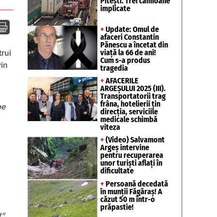
Pitești. Trei camioane
implicate

+
Update: Omul de
afaceri Constantin
Pănescu a încetat din
viață la 66 de ani!
trui
Cum s-a produs
vin
tragedia
+
AFACERILE
ARGEȘULUI 2025 (III).
Transportatorii trag
frâna, hotelierii țin
pe
direcția, serviciile
medicale schimbă
viteza
+
(Video) Salvamont
Argeș intervine
pentru recuperarea
unor turişti aflaţi în
dificultate
+
Persoană decedată
în munții Făgăraș! A
căzut 50 m într-o
prăpastie!
”,