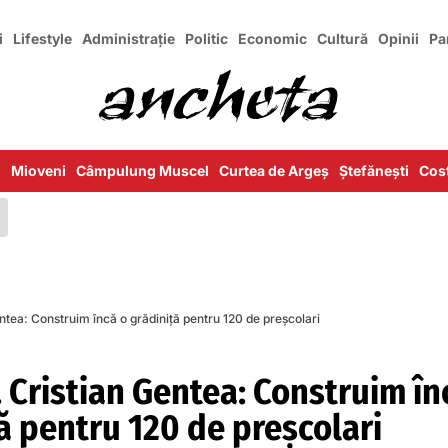
i
Lifestyle
Administrație
Politic
Economic
Cultură
Opinii
Pa
i
Mioveni
Câmpulung Muscel
Curtea de Argeș
Ștefănești
Cost
ntea: Construim încă o grădiniță pentru 120 de preșcolari
 Cristian Gentea: Construim în
ă pentru 120 de preșcolari