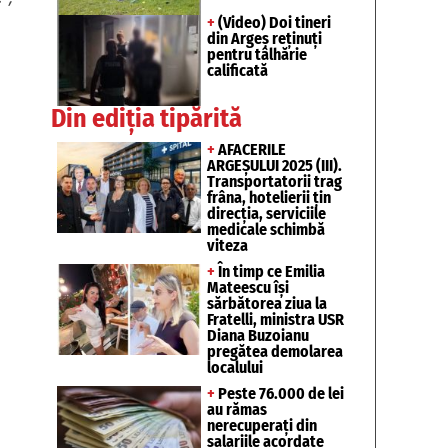
+
(Video) Doi tineri
din Argeș reținuți
pentru tâlhărie
calificată
Din ediția tipărită
+
AFACERILE
ARGEȘULUI 2025 (III).
Transportatorii trag
frâna, hotelierii țin
direcția, serviciile
medicale schimbă
viteza
+
În timp ce Emilia
Mateescu își
sărbătorea ziua la
Fratelli, ministra USR
Diana Buzoianu
pregătea demolarea
localului
+
Peste 76.000 de lei
au rămas
nerecuperați din
salariile acordate