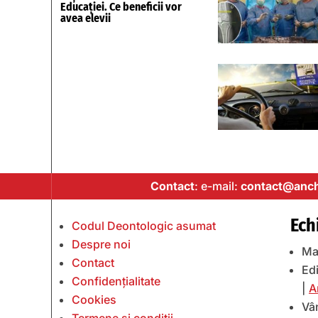
Educației. Ce beneficii vor
avea elevii
Contact
: e-mail:
contact@anch
Ech
Codul Deontologic asumat
Despre noi
Ma
Contact
Edi
Confidențialitate
|
A
Cookies
Vâ
Termene și condiții