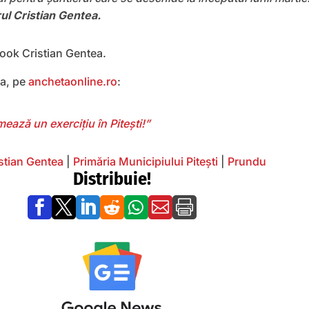
ul Cristian Gentea.
ook Cristian Gentea.
a, pe
anchetaonline.ro
:
ează un exercițiu în Pitești!”
stian Gentea
|
Primăria Municipiului Pitești
|
Prundu
Distribuie!






