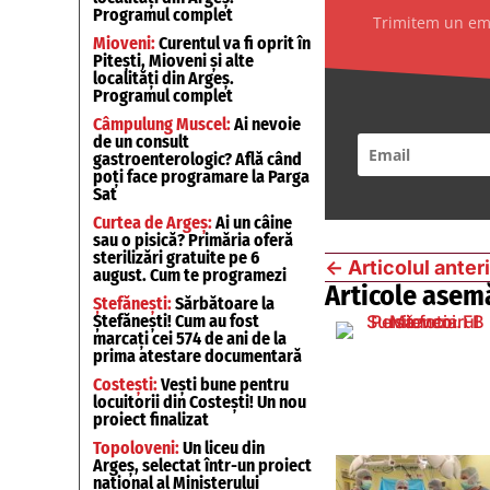
Programul complet
Trimitem un emai
Mioveni:
Curentul va fi oprit în
Pitești, Mioveni și alte
localități din Argeș.
Programul complet
Câmpulung Muscel:
Ai nevoie
de un consult
gastroenterologic? Află când
poți face programare la Parga
Sat
Curtea de Argeș:
Ai un câine
sau o pisică? Primăria oferă
sterilizări gratuite pe 6
←
Articolul anter
august. Cum te programezi
Articole asem
Ștefănești:
Sărbătoare la
Ștefănești! Cum au fost
marcați cei 574 de ani de la
prima atestare documentară
Costești:
Vești bune pentru
locuitorii din Costești! Un nou
proiect finalizat
Topoloveni:
Un liceu din
Argeș, selectat într-un proiect
național al Ministerului