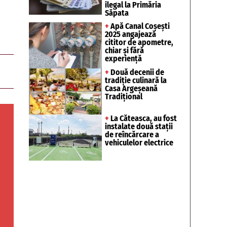
ilegal la Primăria
Săpata
+
Apă Canal Coșești
2025 angajează
cititor de apometre,
chiar și fără
experiență
+
Două decenii de
tradiție culinară la
Casa Argeșeană
Tradițional
+
La Căteasca, au fost
instalate două stații
de reîncărcare a
vehiculelor electrice