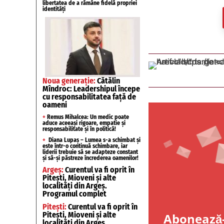
libertatea de a rămâne fidelă propriei
identități
Noua generație:
Cătălin
Mîndroc: Leadershipul începe
cu responsabilitatea față de
oameni
+
Remus Mihalcea: Un medic poate
aduce aceeași rigoare, empatie și
responsabilitate și în politică!
+
Diana Lupaș – Lumea s-a schimbat și
este într-o continuă schimbare, iar
liderii trebuie să se adapteze constant
și să-și păstreze încrederea oamenilor!
Argeș:
Curentul va fi oprit în
Pitești, Mioveni și alte
localități din Argeș.
Programul complet
Pitești:
Curentul va fi oprit în
Pitești, Mioveni și alte
Abonează-
localități din Argeș.