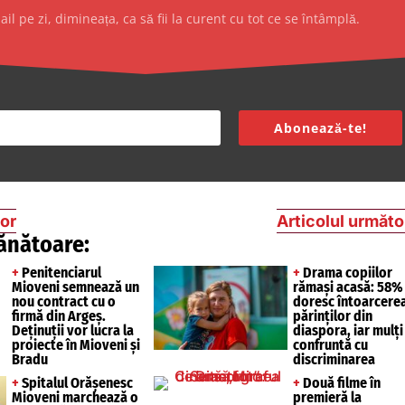
l pe zi, dimineața, ca să fii la curent cu tot ce se întâmplă.
Abonează-te!
ior
Articolul următo
ănătoare:
+
Penitenciarul
+
Drama copiilor
Mioveni semnează un
rămași acasă: 58% 
nou contract cu o
doresc întoarcere
firmă din Argeș.
părinților din
Deținuții vor lucra la
diaspora, iar mulți
proiecte în Mioveni și
confruntă cu
Bradu
discriminarea
+
Spitalul Orășenesc
+
Două filme în
Mioveni marchează o
premieră la