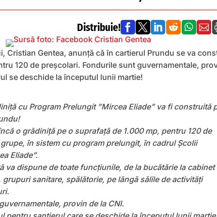
Distribuie!






ui, Cristian Gentea, anunță că în cartierul Prundu se va cons
ntru 120 de preșcolari. Fondurile sunt guvernamentale, pro
rul se deschide la începutul lunii martie!
iniță cu Program Prelungit ”Mircea Eliade” va fi construită 
rundu!
ncă o grădiniță pe o suprafață de 1.000 mp, pentru 120 de
 grupe, în sistem cu program prelungit, în cadrul Școlii
ea Eliade”.
ă va dispune de toate funcțiunile, de la bucătărie la cabinet
 grupuri sanitare, spălătorie, pe lângă sălile de activități
ri.
 guvernamentale, provin de la CNI.
l pentru șantierul care se deschide la începutul lunii martie!