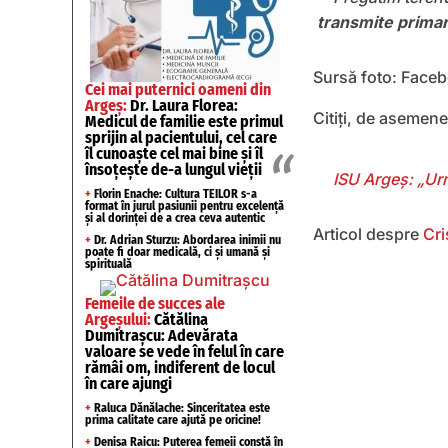
transmite primar
Sursă foto: Faceb
Cei mai puternici oameni din
Argeș:
Dr. Laura Florea:
Citiți, de asemene
Medicul de familie este primul
sprijin al pacientului, cel care
îl cunoaște cel mai bine și îl
însoțește de-a lungul vieții
ISU Argeș: „Urm
+
Florin Enache: Cultura TEILOR s-a
format în jurul pasiunii pentru excelență
și al dorinței de a crea ceva autentic
Articol despre
Cri
+
Dr. Adrian Sturzu: Abordarea inimii nu
poate fi doar medicală, ci și umană și
spirituală
Femeile de succes ale
Argeșului:
Cătălina
Dumitrașcu: Adevărata
valoare se vede în felul în care
rămâi om, indiferent de locul
în care ajungi
+
Raluca Dănălache: Sinceritatea este
prima calitate care ajută pe oricine!
+
Denisa Raicu: Puterea femeii constă în