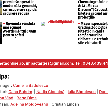
premieră: operație
Cinematograful de
modernă la genunchi,
Artă „Mircea
cu recuperare rapidă
Diaconu”! Cât cost
și durere redusă
biletele și când au 
proiecțiile
+
Rovinietă vândută
+
Măsuri speciale l
mai scump!
Grădina Zoologică
Avertismentul CNAIR
Pitești din cauza
pentru șoferi
temperaturilor
ridicate! Ce trebui
știe vizitatorii
etaonline.ro,
impactarges@gmail.com
; Tel:
0348.439.44
ipa:
nager:
Camelia Bădulescu
tori:
Oana Bahrim
|
Nadia Ciochină
|
Iulia Bădulescu
|
Dana
na Vlad
|
Berta Dima
nzări:
Adelina Moldoveanu
| Cristian Lincan