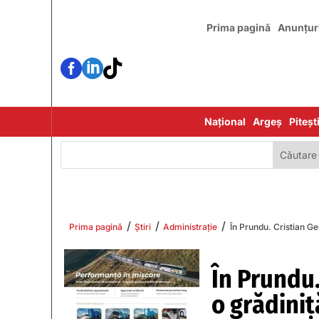
Prima pagină
Anunțur



Național
Argeș
Piteșt
/
/
/
Prima pagină
Știri
Administrație
În Prundu. Cristian Ge
În Prundu.
o grădiniț