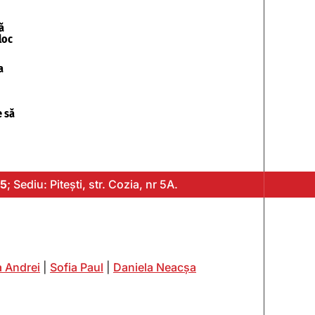
ă
loc
a
e să
5
; Sediu: Pitești, str. Cozia, nr 5A.
 Andrei
|
Sofia Paul
|
Daniela Neacșa