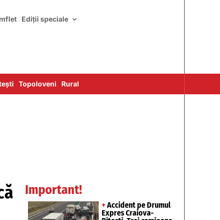
mflet
Ediții speciale
ești
Topoloveni
Rural
că
Important!
+
Accident pe Drumul
Expres Craiova-