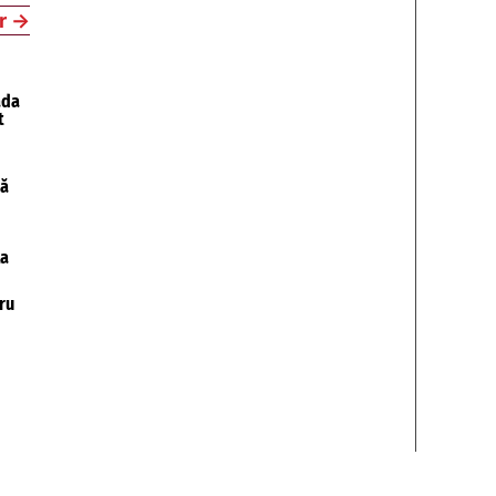
r
→
ada
t
pă
la
ru
Pitești, str. Cozia, nr 5A.