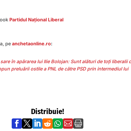
book
Partidul Naţional Liberal
a, pe
anchetaonline.ro
:
re în apărarea lui Ilie Bolojan: Sunt alături de toți liberalii 
opun preluării ostile a PNL de către PSD prin intermediul lui
Distribuie!






