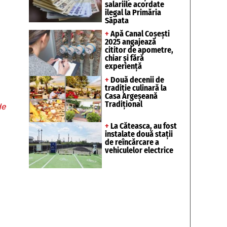
salariile acordate
ilegal la Primăria
Săpata
+
Apă Canal Coșești
2025 angajează
cititor de apometre,
chiar și fără
experiență
+
Două decenii de
tradiție culinară la
Casa Argeșeană
Tradițional
de
+
La Căteasca, au fost
instalate două stații
de reîncărcare a
vehiculelor electrice