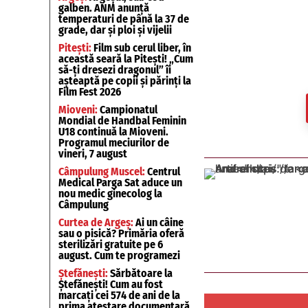
galben. ANM anunță
temperaturi de până la 37 de
grade, dar și ploi și vijelii
Pitești:
Film sub cerul liber, în
această seară la Pitești! „Cum
să-ți dresezi dragonul” îi
așteaptă pe copii și părinți la
Film Fest 2026
Mioveni:
Campionatul
Mondial de Handbal Feminin
U18 continuă la Mioveni.
Programul meciurilor de
vineri, 7 august
Câmpulung Muscel:
Centrul
Medical Parga Sat aduce un
nou medic ginecolog la
Câmpulung
Curtea de Argeș:
Ai un câine
sau o pisică? Primăria oferă
sterilizări gratuite pe 6
august. Cum te programezi
Ștefănești:
Sărbătoare la
Ștefănești! Cum au fost
marcați cei 574 de ani de la
prima atestare documentară