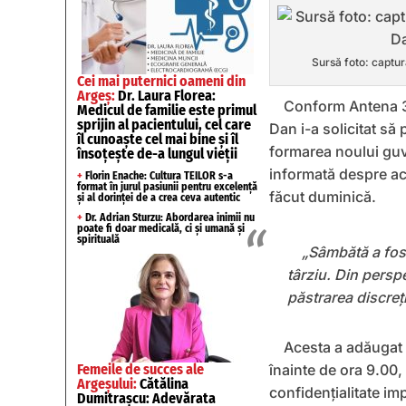
Sursă foto: captu
Cei mai puternici oameni din
Argeș:
Dr. Laura Florea:
Conform Antena 3 
Medicul de familie este primul
sprijin al pacientului, cel care
Dan i-a solicitat să
îl cunoaște cel mai bine și îl
formarea noului guve
însoțește de-a lungul vieții
informată despre ace
+
Florin Enache: Cultura TEILOR s-a
format în jurul pasiunii pentru excelență
făcut duminică.
și al dorinței de a crea ceva autentic
+
Dr. Adrian Sturzu: Abordarea inimii nu
poate fi doar medicală, ci și umană și
spirituală
„Sâmbătă a fost
târziu. Din persp
păstrarea discreți
Acesta a adăugat 
Femeile de succes ale
înainte de ora 9.00,
Argeșului:
Cătălina
confidențialitate im
Dumitrașcu: Adevărata