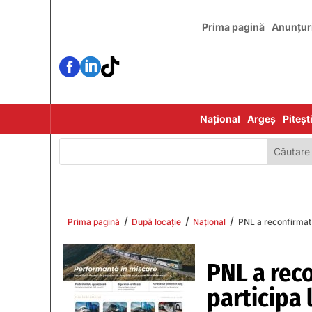
Prima pagină
Anunțur



Național
Argeș
Piteșt
/
/
/
Prima pagină
După locație
Național
PNL a reconfirmat 
PNL a reco
participa 