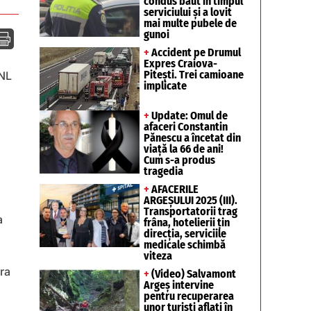
condus băut în timpul
serviciului și a lovit
mai multe pubele de
gunoi

+
Accident pe Drumul
Expres Craiova-
Pitești. Trei camioane
PNL
implicate
+
Update: Omul de
afaceri Constantin
Pănescu a încetat din
viață la 66 de ani!
Cum s-a produs
tragedia
+
AFACERILE
ARGEȘULUI 2025 (III).
Transportatorii trag
a
frâna, hotelierii țin
direcția, serviciile
medicale schimbă
viteza
ora
+
(Video) Salvamont
Argeș intervine
pentru recuperarea
unor turişti aflaţi în