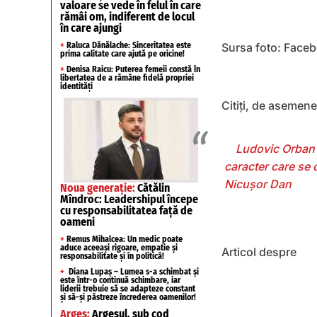
valoare se vede în felul în care
rămâi om, indiferent de locul
în care ajungi
+
Raluca Dănălache: Sinceritatea este
Sursa foto: Face
prima calitate care ajută pe oricine!
+
Denisa Raicu: Puterea femeii constă în
libertatea de a rămâne fidelă propriei
identități
Citiți, de asemene
Ludovic Orban sa
caracter care se 
Nicușor Dan
Noua generație:
Cătălin
Mîndroc: Leadershipul începe
cu responsabilitatea față de
oameni
+
Remus Mihalcea: Un medic poate
aduce aceeași rigoare, empatie și
Articol despre
responsabilitate și în politică!
+
Diana Lupaș – Lumea s-a schimbat și
este într-o continuă schimbare, iar
liderii trebuie să se adapteze constant
și să-și păstreze încrederea oamenilor!
Argeș:
Argeșul, sub cod