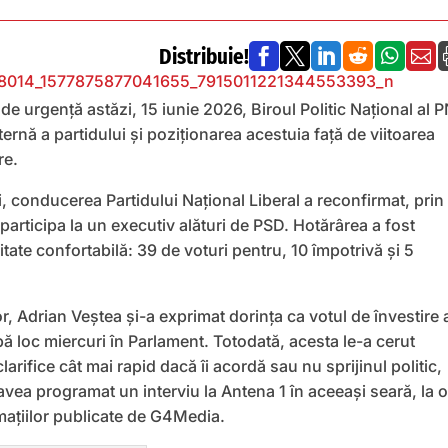
Distribuie!






ă de urgență astăzi, 15 iunie 2026, Biroul Politic Național al 
nternă a partidului și poziționarea acestuia față de viitoarea
re.
i, conducerea Partidului Național Liberal a reconfirmat, prin
 participa la un executiv alături de PSD. Hotărârea a fost
tate confortabilă: 39 de voturi pentru, 10 împotrivă și 5
lor, Adrian Veștea și-a exprimat dorința ca votul de învestire 
ă loc miercuri în Parlament. Totodată, acesta le-a cerut
 clarifice cât mai rapid dacă îi acordă sau nu sprijinul politic,
vea programat un interviu la Antena 1 în aceeași seară, la 
rmațiilor publicate de G4Media.