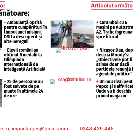
ior
Articolul următo
ănătoare:
+
Ambulanță oprită
+
Carambol cu 6
pentru cumpărături în
mașini pe Autostr
timpul unei misiuni.
A2. Trafic îngreuna
DSU a descoperit și
spre litoral
alte nereguli
+
Elevii români au
+
Nicușor Dan, du
obținut 8 medalii la
decizia Moody’s:
Olimpiada
„Obiectivele pot fi
Internațională de
atinse doar dacă
Inteligență Artificială
partidele renunță 
agendele politice”
+
25 de persoane au
+
Un nou rival pent
fost salvate de pe
Pepco și HalfPrice!
munte în ultimele 24
Unde va fi deschis
de ore
primul magazin
e.ro,
impactarges@gmail.com
; Tel:
0348.439.445
; Sediu: 