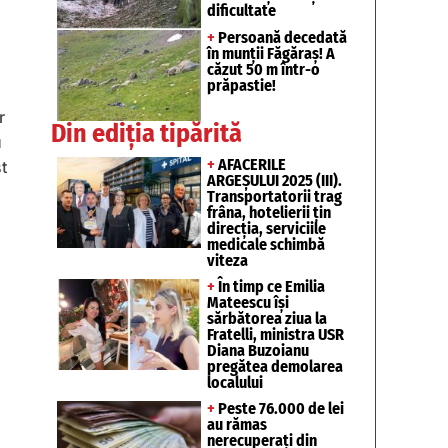
dificultate
+
Persoană decedată
în munții Făgăraș! A
căzut 50 m într-o
prăpastie!
r
Din ediția tipărită
u
+
AFACERILE
t
ARGEȘULUI 2025 (III).
Transportatorii trag
frâna, hotelierii țin
direcția, serviciile
medicale schimbă
viteza
+
În timp ce Emilia
Mateescu își
sărbătorea ziua la
Fratelli, ministra USR
Diana Buzoianu
pregătea demolarea
localului
+
Peste 76.000 de lei
au rămas
nerecuperați din