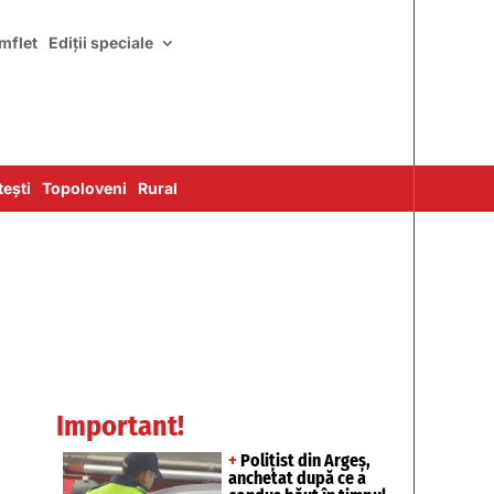
mflet
Ediții speciale
ești
Topoloveni
Rural
Important!
+
Polițist din Argeș,
anchetat după ce a