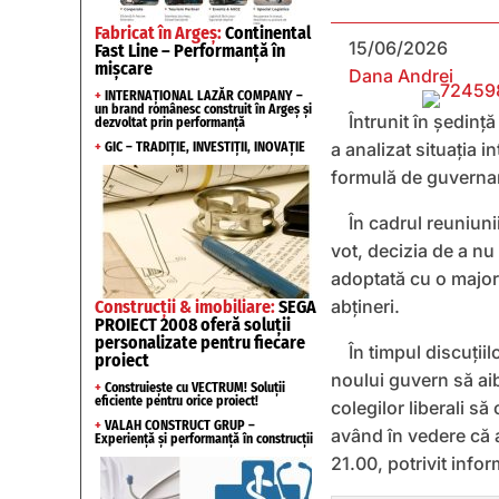
Fabricat în Argeș:
Continental
15/06/2026
Fast Line – Performanță în
mișcare
Dana Andrei
+
INTERNAȚIONAL LAZĂR COMPANY –
un brand românesc construit în Argeș și
Întrunit în ședinț
dezvoltat prin performanță
a analizat situația i
+
GIC – TRADIȚIE, INVESTIȚII, INOVAȚIE
formulă de guverna
În cadrul reuniuni
vot, decizia de a nu
adoptată cu o majori
abțineri.
Construcții & imobiliare:
SEGA
PROIECT 2008 oferă soluții
personalizate pentru fiecare
În timpul discuții
proiect
noului guvern să aib
+
Construiește cu VECTRUM! Soluții
eficiente pentru orice proiect!
colegilor liberali să
+
VALAH CONSTRUCT GRUP –
având în vedere că a
Experiență și performanță în construcții
21.00, potrivit info