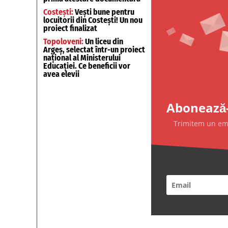
Costești:
Vești bune pentru
locuitorii din Costești! Un nou
proiect finalizat
Topoloveni:
Un liceu din
Argeș, selectat într-un proiect
național al Ministerului
Educației. Ce beneficii vor
avea elevii
Abonează-
Trimitem un emai