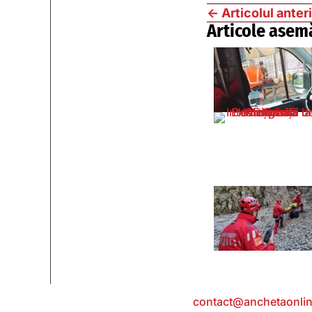
←
Articolul anter
Articole asem
Contact
: e-mail:
contact@anchetaonlin