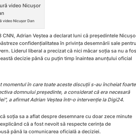
ră video Nicușor Dan
CNN, Adrian Veștea a declarat luni că președintele Nicușo
 păstreze confidențialitatea în privința desemnării sale pentr
rn. Liderul liberal a precizat că nici măcar soția sa nu a fos
astă decizie până cu puțin timp înaintea anunțului oficial
 momentul în care toate aceste discuții s-au încheiat foarte
ectiva domnului președinte, a considerat că era necesară
ei”
, a afirmat Adrian Veștea într-o intervenție la Digi24.
că soția sa a aflat despre desemnare cu doar zece minute
 explicând că a fost nevoit să respecte cerința de
pusă până la comunicarea oficială a deciziei.