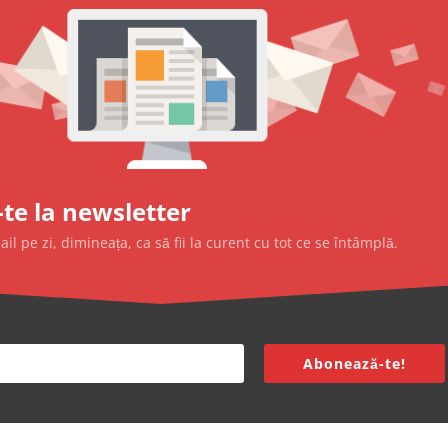
te la newsletter
l pe zi, dimineața, ca să fii la curent cu tot ce se întâmplă.
Abonează-te!