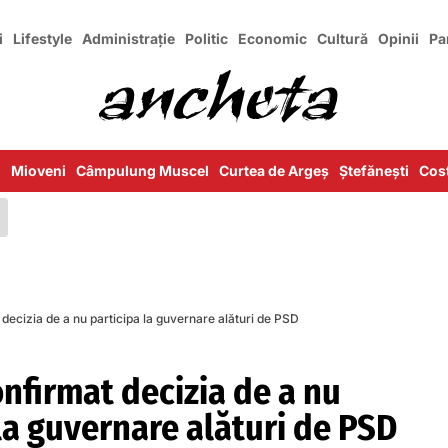
i
Lifestyle
Administrație
Politic
Economic
Cultură
Opinii
Pa
i
Mioveni
Câmpulung Muscel
Curtea de Argeș
Ștefănești
Cost
decizia de a nu participa la guvernare alături de PSD
nfirmat decizia de a nu
la guvernare alături de PSD