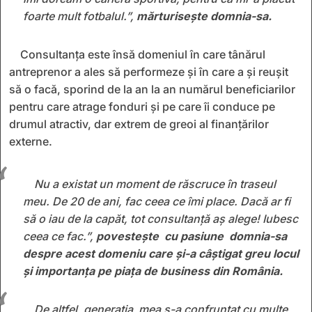
foarte mult fotbalul.”,
mărturisește domnia-sa.
Consultanţa este însă domeniul în care tânărul
antreprenor a ales să performeze şi în care a şi reuşit
să o facă, sporind de la an la an numărul beneficiarilor
pentru care atrage fonduri şi pe care îi conduce pe
drumul atractiv, dar extrem de greoi al finanţărilor
externe.
Nu a existat un moment de răscruce în traseul
meu. De 20 de ani, fac ceea ce îmi place. Dacă ar fi
să o iau de la capăt, tot consultanță aș alege! Iubesc
ceea ce fac.”,
povesteşte cu pasiune domnia-sa
despre acest domeniu care şi-a câştigat greu locul
şi importanţa pe piaţa de business din România.
De altfel, generația mea s-a confruntat cu multe