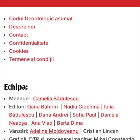
Codul Deontologic asumat
Despre noi
Contact
Confidențialitate
Cookies
Termene și condiții
Echipa:
Manager:
Camelia Bădulescu
Editori:
Oana Bahrim
|
Nadia Ciochină
|
Iulia
Bădulescu
|
Dana Andrei
|
Sofia Paul
|
Daniela
Neacșa
|
Ana Vlad
|
Berta Dima
Vânzări:
Adelina Moldoveanu
| Cristian Lincan
Grafică, DTP și procesare imagine: Mihai Constantin.