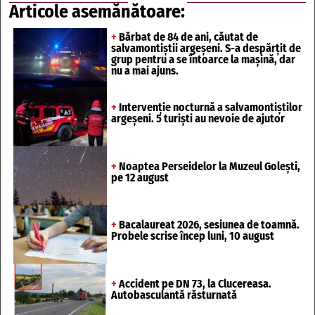
Articole asemănătoare:
+
Bărbat de 84 de ani, căutat de
salvamontiștii argeșeni. S-a despărțit de
grup pentru a se întoarce la mașină, dar
nu a mai ajuns.
+
Intervenție nocturnă a salvamontiștilor
argeșeni. 5 turiști au nevoie de ajutor
+
Noaptea Perseidelor la Muzeul Golești,
pe 12 august
+
Bacalaureat 2026, sesiunea de toamnă.
Probele scrise încep luni, 10 august
+
Accident pe DN 73, la Clucereasa.
Autobasculantă răsturnată