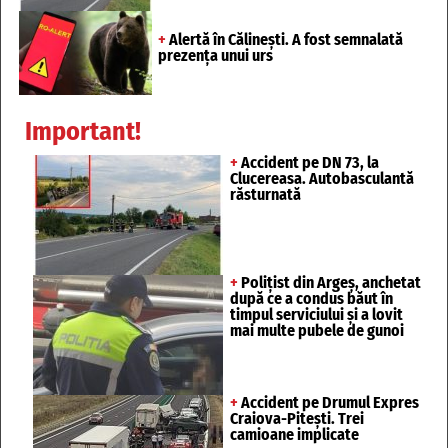
+
Alertă în Călinești. A fost semnalată
prezența unui urs
Important!
+
Accident pe DN 73, la
Clucereasa. Autobasculantă
răsturnată
+
Polițist din Argeș, anchetat
după ce a condus băut în
timpul serviciului și a lovit
mai multe pubele de gunoi
+
Accident pe Drumul Expres
Craiova-Pitești. Trei
camioane implicate