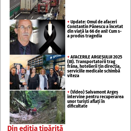
+
Update: Omul de afaceri
Constantin Pănescu a încetat
din viață la 66 de ani! Cum s-
a produs tragedia
+
AFACERILE ARGEȘULUI 2025
(III). Transportatorii trag
frâna, hotelierii țin direcția,
serviciile medicale schimbă
viteza
+
(Video) Salvamont Argeș
intervine pentru recuperarea
unor turişti aflaţi în
dificultate
Din ediția tipărită