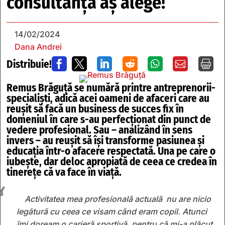
consultanță aș alege!
14/02/2024
Dana Andrei
Distribuie!







Remus Brăguţă se numără printre antreprenorii-
specialişti, adică acei oameni de afaceri care au
reuşit să facă un business de succes fix în
domeniul în care s-au perfecţionat din punct de
vedere profesional. Sau – analizând în sens
invers – au reuşit să îşi transforme pasiunea şi
educaţia într-o afacere respectată. Una pe care o
iubește, dar deloc apropiată de ceea ce credea în
tinerețe că va face în viață.
Activitatea mea profesională actuală nu are nicio
legătură cu ceea ce visam când eram copil. Atunci
îmi doream o carieră sportivă, pentru că mi-a plăcut