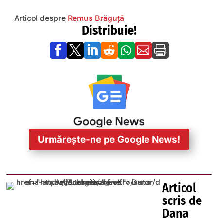
Articol despre
Remus Brăguță
Distribuie!







Urmărește-ne pe Google News!
Articol
scris de
Dana