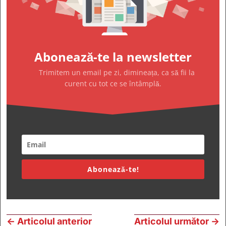
Abonează-te la newsletter
Trimitem un email pe zi, dimineața, ca să fii la
curent cu tot ce se întâmplă.
Abonează-te!
←
Articolul anterior
Articolul următor
→