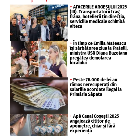
+
AFACERILE ARGEȘULUI 2025
(III). Transportatorii trag
frâna, hotelierii țin direcția,
serviciile medicale schimbă
viteza
+
În timp ce Emilia Mateescu
își sărbătorea ziua la Fratelli,
ministra USR Diana Buzoianu
pregătea demolarea
localului
+
Peste 76.000 de lei au
rămas nerecuperați din
salariile acordate ilegal la
Primăria Săpata
+
Apă Canal Coșești 2025
angajează cititor de
apometre, chiar și fără
experiență