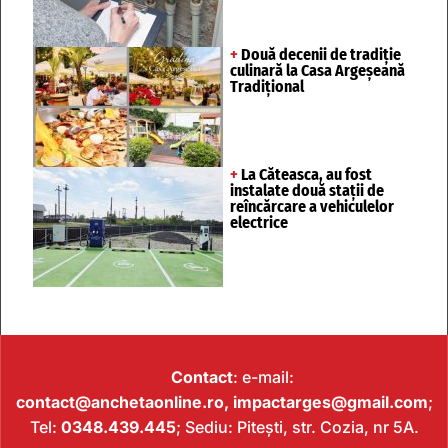
+
Două decenii de tradiție
culinară la Casa Argeșeană
Tradițional
+
La Căteasca, au fost
instalate două stații de
reîncărcare a vehiculelor
electrice
Contact
: e-mail:
contact@anchetaonline.ro,
impactarges@gmail.com
;
Tel:
0348.439.445
; Sediu: Pitești, str. Cozia, nr 5A.