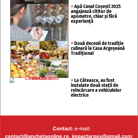
+
Apă Canal Coșești 2025
angajează cititor de
apometre, chiar și fără
experiență
+
Două decenii de tradiție
culinară la Casa Argeșeană
Tradițional
+
La Căteasca, au fost
instalate două stații de
reîncărcare a vehiculelor
electrice
Contact
: e-mail:
contact@anchetaonline.ro,
impactarges@gmail.com
;