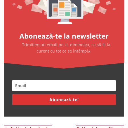
Abonează-te la newsletter
Trimitem un email pe zi, dimineața, ca să fii la
curent cu tot ce se întâmplă.
Abonează-te!