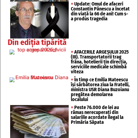
+
Update: Omul de afaceri
Constantin Pănescu a încetat
din viață la 66 de ani! Cum s-
a produs tragedia
Din ediția tipărită
+
AFACERILE ARGEȘULUI 2025
(III). Transportatorii trag
frâna, hotelierii țin direcția,
serviciile medicale schimbă
viteza
+
În timp ce Emilia Mateescu
își sărbătorea ziua la Fratelli,
ministra USR Diana Buzoianu
pregătea demolarea
localului
+
Peste 76.000 de lei au
rămas nerecuperați din
salariile acordate ilegal la
Primăria Săpata