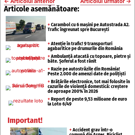
←
Articolul anterior
Articolul următor
→
Articole asemănătoare:
+
Carambol cu 6 mașini pe Autostrada A2.
Trafic îngreunat spre București
+
Atenție în trafic! 9 transporturi
agabaritice pe drumurile din România
+
Ambulanță atacată cu topoare, pietre și
bâte. Șoferul a fost rănit
+
Razie pe autostrăzile din România!
Peste 2.000 de amenzi date de polițiști
+
Brățările electronice, tot mai folosite în
cazurile de violență domestică: creștere
de aproape 200% în 2026
+
Report de peste 9,53 milioane de euro
la Loto 6/49
Important!
+
Accident grav într-o
comună din Argeș. Biciclist