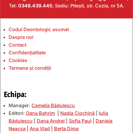
Tel:
0348.439.445
; Sediu: Pitești, str. Cozia, nr 5A.
Codul Deontologic asumat
Despre noi
Contact
Confidențialitate
Cookies
Termene și condiții
Echipa:
Manager:
Camelia Bădulescu
Editori:
Oana Bahrim
|
Nadia Ciochină
|
Iulia
Bădulescu
|
Dana Andrei
|
Sofia Paul
|
Daniela
Neacșa
|
Ana Vlad
|
Berta Dima