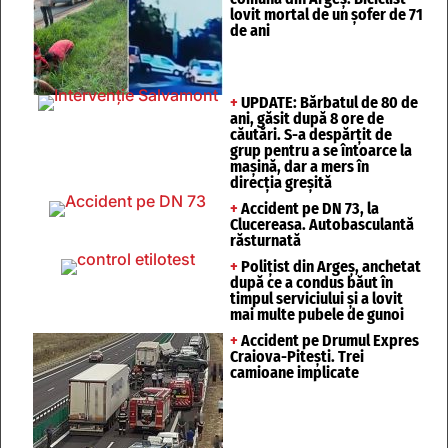
lovit mortal de un șofer de 71
de ani
+
UPDATE: Bărbatul de 80 de
ani, găsit după 8 ore de
căutări. S-a despărțit de
grup pentru a se întoarce la
mașină, dar a mers în
direcția greșită
+
Accident pe DN 73, la
Clucereasa. Autobasculantă
răsturnată
+
Polițist din Argeș, anchetat
după ce a condus băut în
timpul serviciului și a lovit
mai multe pubele de gunoi
+
Accident pe Drumul Expres
Craiova-Pitești. Trei
camioane implicate