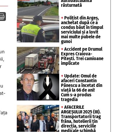
Autobasculantă
răsturnată

+
Polițist din Argeș,
anchetat după ce a
condus băut în timpul
serviciului și a lovit
mai multe pubele de
gunoi
+
Accident pe Drumul
-un
Expres Craiova-
Pitești. Trei camioane
ii,
implicate
r
+
Update: Omul de
afaceri Constantin
Pănescu a încetat din
cu
viață la 66 de ani!
at-
Cum s-a produs
tragedia
+
AFACERILE
ARGEȘULUI 2025 (III).
fața
Transportatorii trag
frâna, hotelierii țin
direcția, serviciile
medicale schimbă