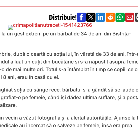
Distribuie!






 la un gest extrem pe un bărbat de 34 de ani din Bistriţa-
ie, după o ceartă cu soția lui, în vârstă de 33 de ani, într
idul a luat un cuţit din bucătărie şi s-a năpustit asupra feme
o de mai multe ori. Totul s-a întâmplat în timp ce copiii celo
i 8 ani
,
erau în casă cu ei.
nghiat soţia cu sânge rece, bărbatul s-a gândit să se laude 
grafiat-o pe femeie, când îşi dădea ultima suflare, şi a post
alizare.
un vecin a văzut fotografia și a alertat autorităţile. Ajunse la 
medicale au încercat să o salveze pe femeie, însă era prea