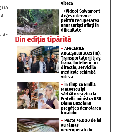
viteza
i ia
+
(Video) Salvamont
la
Argeș intervine
pentru recuperarea
unor turişti aflaţi în
dificultate
u a-
Din ediția tipărită
+
AFACERILE
ARGEȘULUI 2025 (III).
Transportatorii trag
frâna, hotelierii țin
direcția, serviciile
medicale schimbă
viteza
+
În timp ce Emilia
Mateescu își
sărbătorea ziua la
Fratelli, ministra USR
Diana Buzoianu
pregătea demolarea
localului
+
Peste 76.000 de lei
au rămas
nerecuperați din