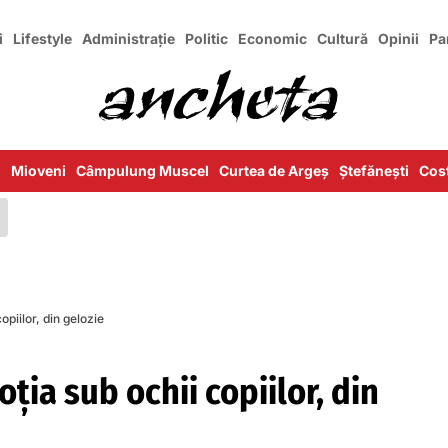
i
Lifestyle
Administrație
Politic
Economic
Cultură
Opinii
Pa
i
Mioveni
Câmpulung Muscel
Curtea de Argeș
Ștefănești
Cost
opiilor, din gelozie
oția sub ochii copiilor, din