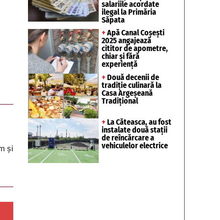
salariile acordate
ilegal la Primăria
Săpata
+
Apă Canal Coșești
2025 angajează
cititor de apometre,
chiar și fără
experiență
+
Două decenii de
tradiție culinară la
Casa Argeșeană
Tradițional
+
La Căteasca, au fost
instalate două stații
de reîncărcare a
vehiculelor electrice
m și