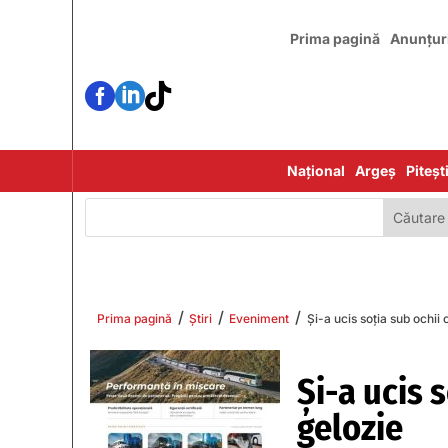
Prima pagină
Anunțur



Național
Argeș
Piteșt
/
/
/
Prima pagină
Știri
Eveniment
Și-a ucis soția sub ochii c
Și-a ucis s
gelozie