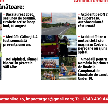
ior
Articolul următo
ănătoare:
+
Bacalaureat 2026,
+
Accident pe DN 7
sesiunea de toamnă.
la Clucereasa.
Probele scrise încep
Autobasculantă
luni, 10 august
răsturnată
+
Alertă în Călinești. A
+
Accident între o
fost semnalată
motocicletă și o
prezența unui urs
mașină în Corbeni. 
persoane au ajuns 
spital
+
Doi alpiniști, rămași
+
4 medalii pentru
blocați în peretele
România în prima z
Văii Albe
de finale la
Campionatele
Mondiale de canot
Under 19:
etaonline.ro,
impactarges@gmail.com
; Tel:
0348.439.44