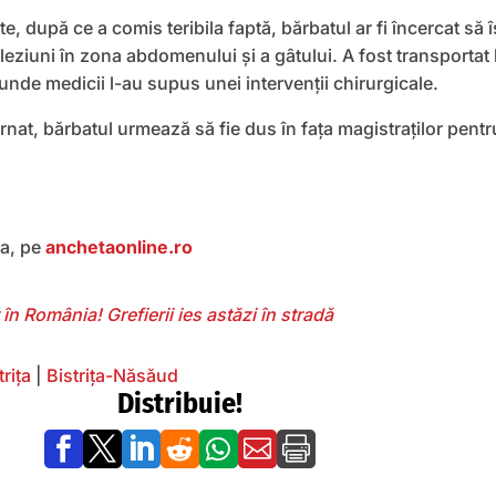
ate, după ce a comis teribila faptă, bărbatul ar fi încercat să îș
t leziuni în zona abdomenului și a gâtului. A fost transportat 
, unde medicii l-au supus unei intervenții chirurgicale.
rnat, bărbatul urmează să fie dus în faţa magistraţilor pentr
ea, pe
anchetaonline.ro
în România! Grefierii ies astăzi în stradă
trița
|
Bistriţa-Năsăud
Distribuie!






