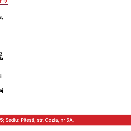
r
→
3,
2
la
i
aj
5
; Sediu: Pitești, str. Cozia, nr 5A.