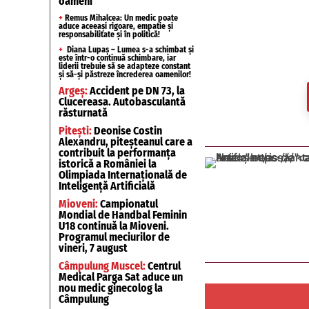
oameni
+
Remus Mihalcea: Un medic poate
aduce aceeași rigoare, empatie și
responsabilitate și în politică!
+
Diana Lupaș – Lumea s-a schimbat și
este într-o continuă schimbare, iar
liderii trebuie să se adapteze constant
și să-și păstreze încrederea oamenilor!
Argeș:
Accident pe DN 73, la
Clucereasa. Autobasculantă
răsturnată
Pitești:
Deonise Costin
Alexandru, piteșteanul care a
contribuit la performanța
istorică a României la
Olimpiada Internațională de
Inteligență Artificială
Mioveni:
Campionatul
Mondial de Handbal Feminin
U18 continuă la Mioveni.
Programul meciurilor de
vineri, 7 august
Câmpulung Muscel:
Centrul
Medical Parga Sat aduce un
nou medic ginecolog la
Câmpulung