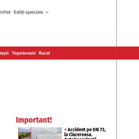
mflet
Ediții speciale
ești
Topoloveni
Rural
Important!
+
Accident pe DN 73,
la Clucereasa.