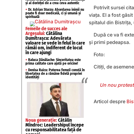
și al dorinței de a crea ceva autentic
Potrivit sursei cit
+
Dr. Adrian Sturzu: Abordarea inimii nu
poate fi doar medicală, ci și umană și
viața. El a fost găsi
spirituală
spitalul din Bistrița
Femeile de succes ale
Argeșului:
Cătălina
După ce va fi exte
Dumitrașcu: Adevărata
şi primi pedeapsa.
valoare se vede în felul în care
rămâi om, indiferent de locul
în care ajungi
Foto:
+
Raluca Dănălache: Sinceritatea este
prima calitate care ajută pe oricine!
Citiți, de asemen
+
Denisa Raicu: Puterea femeii constă în
libertatea de a rămâne fidelă propriei
identități
Un nou protest 
Articol despre
Bis
Noua generație:
Cătălin
Mîndroc: Leadershipul începe
cu responsabilitatea față de