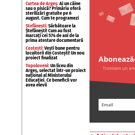
Curtea de Argeș:
Ai un câine
sau o pisică? Primăria oferă
sterilizări gratuite pe 6
august. Cum te programezi
Ștefănești:
Sărbătoare la
Ștefănești! Cum au fost
marcați cei 574 de ani de la
prima atestare documentară
Costești:
Vești bune pentru
locuitorii din Costești! Un nou
Abonează-
proiect finalizat
Topoloveni:
Un liceu din
Trimitem un emai
Argeș, selectat într-un proiect
național al Ministerului
Educației. Ce beneficii vor
avea elevii