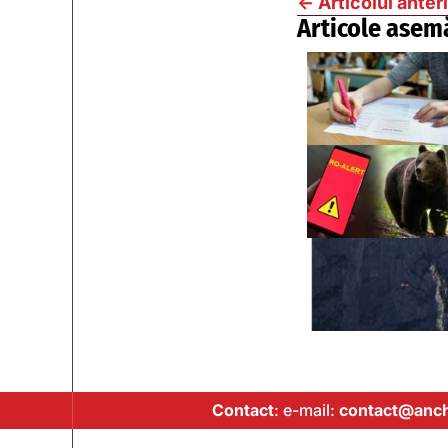
←
Articolul anter
Articole asem
Contact
: e-mail:
contact@anch