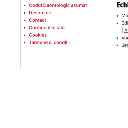
Ech
Codul Deontologic asumat
Despre noi
Ma
Contact
Edi
Confidențialitate
|
A
Cookies
Vâ
Termene și condiții
Gr