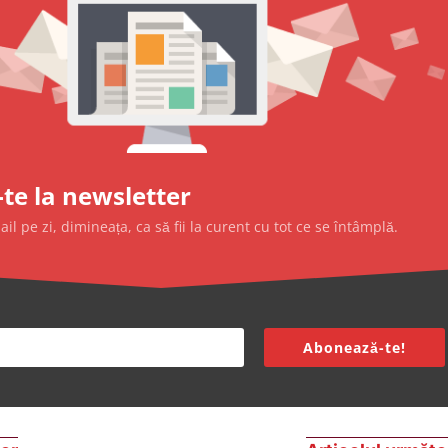
te la newsletter
l pe zi, dimineața, ca să fii la curent cu tot ce se întâmplă.
Abonează-te!