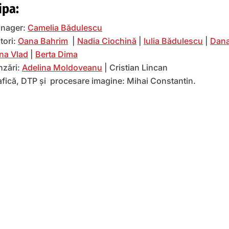
ipa:
nager:
Camelia Bădulescu
tori:
Oana Bahrim
|
Nadia Ciochină
|
Iulia Bădulescu
|
Dana
na Vlad
|
Berta Dima
nzări:
Adelina Moldoveanu
| Cristian Lincan
afică, DTP și procesare imagine: Mihai Constantin.