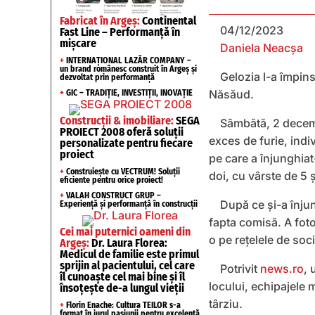
Fabricat în Argeș:
Continental
04/12/2023
Fast Line – Performanță în
mișcare
Daniela Neacșa
+
INTERNAȚIONAL LAZĂR COMPANY –
un brand românesc construit în Argeș și
Gelozia l-a împins
dezvoltat prin performanță
Năsăud.
+
GIC – TRADIȚIE, INVESTIȚII, INOVAȚIE
Construcții & imobiliare:
SEGA
Sâmbătă, 2 decembr
PROIECT 2008 oferă soluții
exces de furie, indiv
personalizate pentru fiecare
proiect
pe care a înjunghiat-
+
Construiește cu VECTRUM! Soluții
doi, cu vârste de 5 ş
eficiente pentru orice proiect!
+
VALAH CONSTRUCT GRUP –
După ce şi-a înju
Experiență și performanță în construcții
fapta comisă. A foto
Cei mai puternici oameni din
o pe reţelele de soci
Argeș:
Dr. Laura Florea:
Medicul de familie este primul
sprijin al pacientului, cel care
Potrivit
news.ro
, 
îl cunoaște cel mai bine și îl
locului, echipajele 
însoțește de-a lungul vieții
târziu.
+
Florin Enache: Cultura TEILOR s-a
format în jurul pasiunii pentru excelență