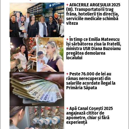
+
AFACERILE ARGEȘULUI 2025
(III). Transportatorii trag
frâna, hotelierii țin direcția,
serviciile medicale schimbă
viteza
+
În timp ce Emilia Mateescu
își sărbătorea ziua la Fratelli,
ministra USR Diana Buzoianu
pregătea demolarea
localului
+
Peste 76.000 de lei au
rămas nerecuperați din
salariile acordate ilegal la
Primăria Săpata
+
Apă Canal Coșești 2025
angajează cititor de
apometre, chiar și fără
experiență