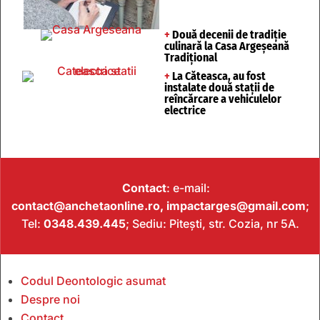
+
Două decenii de tradiție
culinară la Casa Argeșeană
Tradițional
+
La Căteasca, au fost
instalate două stații de
reîncărcare a vehiculelor
electrice
Contact
: e-mail:
contact@anchetaonline.ro,
impactarges@gmail.com
;
Tel:
0348.439.445
; Sediu: Pitești, str. Cozia, nr 5A.
Codul Deontologic asumat
Despre noi
Contact