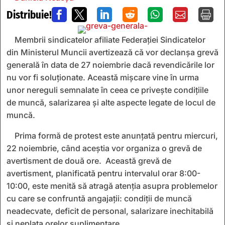
Distribuie!







Membrii sindicatelor afiliate Federaţiei Sindicatelor
din Ministerul Muncii avertizează că vor declanşa grevă
generală în data de 27 noiembrie dacă revendicările lor
nu vor fi soluţionate. Această mișcare vine în urma
unor nereguli semnalate în ceea ce privește condițiile
de muncă, salarizarea și alte aspecte legate de locul de
muncă.
Prima formă de protest este anunţată pentru miercuri,
22 noiembrie, când aceştia vor organiza o grevă de
avertisment de două ore. Această grevă de
avertisment, planificată pentru intervalul orar 8:00-
10:00, este menită să atragă atenția asupra problemelor
cu care se confruntă angajații: condiții de muncă
neadecvate, deficit de personal, salarizare inechitabilă
și neplata orelor suplimentare.