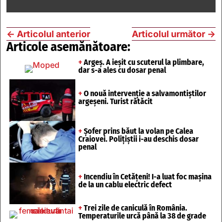
←
Articolul anterior
Articolul următor
→
Articole asemănătoare:
+
Argeș. A ieșit cu scuterul la plimbare,
dar s-a ales cu dosar penal
+
O nouă intervenție a salvamontiștilor
argeșeni. Turist rătăcit
+
Șofer prins băut la volan pe Calea
Craiovei. Polițiștii i-au deschis dosar
penal
+
Incendiu în Cetățeni! I-a luat foc mașina
de la un cablu electric defect
+
Trei zile de caniculă în România.
Temperaturile urcă până la 38 de grade