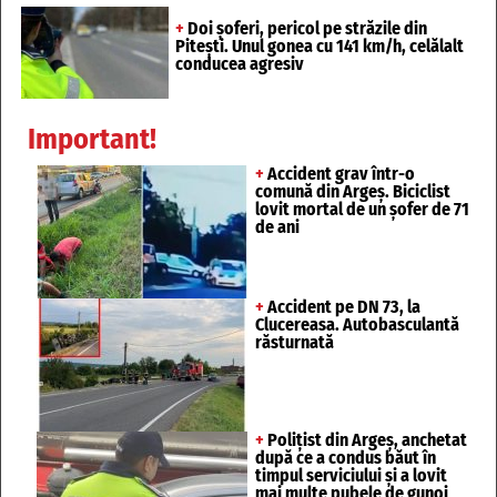
+
Doi șoferi, pericol pe străzile din
Pitești. Unul gonea cu 141 km/h, celălalt
conducea agresiv
Important!
+
Accident grav într-o
comună din Argeș. Biciclist
lovit mortal de un șofer de 71
de ani
+
Accident pe DN 73, la
Clucereasa. Autobasculantă
răsturnată
+
Polițist din Argeș, anchetat
după ce a condus băut în
timpul serviciului și a lovit
mai multe pubele de gunoi