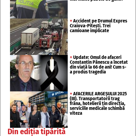
+
Accident pe Drumul Expres
Craiova-Pitești. Trei
camioane implicate
+
Update: Omul de afaceri
Constantin Pănescu a încetat
din viață la 66 de ani! Cum s-
a produs tragedia
+
AFACERILE ARGEȘULUI 2025
(III). Transportatorii trag
frâna, hotelierii țin direcția,
serviciile medicale schimbă
viteza
Din ediția tipărită