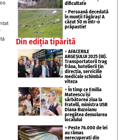
ios
dificultate
+
Persoană decedată
în munții Făgăraș! A
căzut 50 m într-o
ntat
prăpastie!
r
tă
Din ediția tipărită
+
AFACERILE
ARGEȘULUI 2025 (III).
Transportatorii trag
frâna, hotelierii țin
direcția, serviciile
medicale schimbă
viteza
+
În timp ce Emilia
Mateescu își
sărbătorea ziua la
Fratelli, ministra USR
Diana Buzoianu
pregătea demolarea
localului
+
Peste 76.000 de lei
au rămas
nerecuperați din