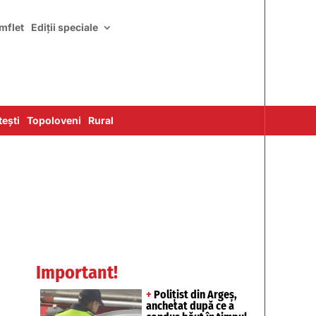
mflet
Ediții speciale
ești
Topoloveni
Rural
Important!
+
Polițist din Argeș,
anchetat după ce a