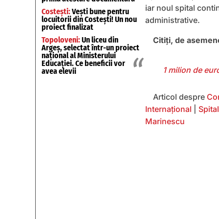
iar noul spital conti
Costești:
Vești bune pentru
locuitorii din Costești! Un nou
administrative.
proiect finalizat
Topoloveni:
Un liceu din
Citiţi, de aseme
Argeș, selectat într-un proiect
național al Ministerului
Educației. Ce beneficii vor
1 milion de eur
avea elevii
Articol despre
Con
Internaţional
|
Spita
Marinescu