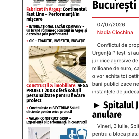
Bucureşti
Fabricat în Argeș:
Continental
Fast Line – Performanță în
mișcare
07/07/2026
+
INTERNAȚIONAL LAZĂR COMPANY –
un brand românesc construit în Argeș și
Nadia Ciochina
dezvoltat prin performanță
+
GIC – TRADIȚIE, INVESTIȚII, INOVAȚIE
Conflictul de prop
Urgență Pitești și a
juridice agresive de
milioane de euro, car
o vor achita tot cet
bani publici zace nef
Construcții & imobiliare:
SEGA
PROIECT 2008 oferă soluții
instanțele de judeca
personalizate pentru fiecare
proiect
► Spitalul 
+
Construiește cu VECTRUM! Soluții
anulare
eficiente pentru orice proiect!
+
VALAH CONSTRUCT GRUP –
Experiență și performanță în construcții
Vineri, 3 iulie, S
pentru a bloca plata