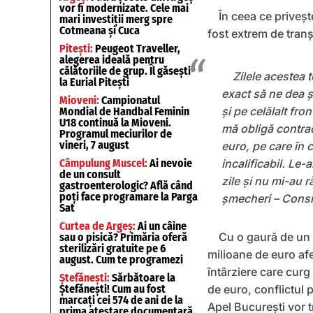
vor fi modernizate. Cele mai
În ceea ce priveșt
mari investiții merg spre
Cotmeana și Cuca
fost extrem de tranș
Pitești:
Peugeot Traveller,
alegerea ideală pentru
călătoriile de grup. Îl găsești
Zilele acestea 
la Eurial Pitești
exact să ne dea ș
Mioveni:
Campionatul
și pe celălalt fro
Mondial de Handbal Feminin
U18 continuă la Mioveni.
mă obligă contrac
Programul meciurilor de
vineri, 7 august
euro, pe care în 
Câmpulung Muscel:
Ai nevoie
incalificabil. Le-
de un consult
zile și nu mi-au 
gastroenterologic? Află când
poți face programare la Parga
șmecheri – Consi
Sat
Curtea de Argeș:
Ai un câine
Cu o gaură de un m
sau o pisică? Primăria oferă
sterilizări gratuite pe 6
milioane de euro afer
august. Cum te programezi
întârziere care curg
Ștefănești:
Sărbătoare la
Ștefănești! Cum au fost
de euro, conflictul 
marcați cei 574 de ani de la
Apel București vor t
prima atestare documentară