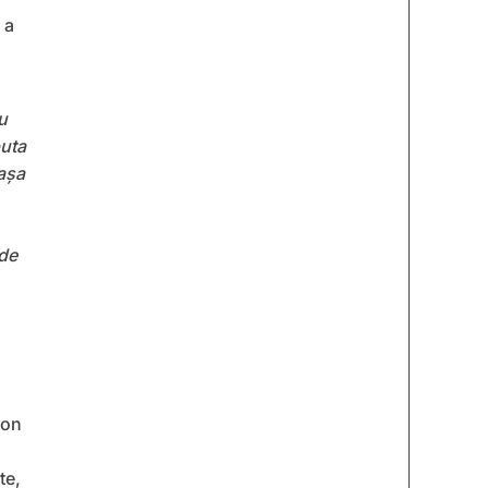
 a
u
puta
 așa
 de
ion
te,