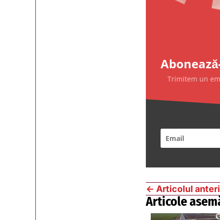
Abonează-
Trimitem un emai
←
Articolul anter
Articole asem