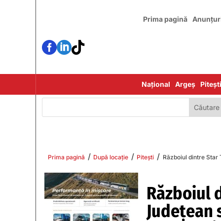
Prima pagină
Anunțur



Național
Argeș
Piteșt
/
/
/
Prima pagină
După locație
Pitești
Războiul dintre Star 
Războiul d
Judeţean 