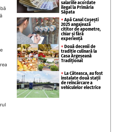
salariile acordate
ilegal la Primăria
mbă
Săpata
lă
+
Apă Canal Coșești
2025 angajează
cititor de apometre,
chiar și fără
experiență
+
Două decenii de
de
tradiție culinară la
Casa Argeșeană
Tradițional
area
+
La Căteasca, au fost
instalate două stații
de reîncărcare a
vehiculelor electrice
rul