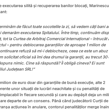
e executarea silită și recuperarea banilor blocați, Marinescu
ant:
terminăm de făcut toate socotelile la zi, să vedem câți bani a
i demarăm executarea Spitalului. Între timp, continuăm dis
nt, tot la Curtea de Arbitraj Comercial Internaţional – întrucât
tul – pentru deblocarea garanțiilor de aproape 1 milion de
continuare refuză să mi-i deblocheze, ceea ce este un abuz
am solicitat oficial să îmi dea drumul la garanții, au trecut 30
răspuns nimic. Cine să răspundă? Îi obligă cineva? Ei sunt
liul Județean SRL!”
ilion de euro doar din garanțiile de bună execuție, alte 2
ente unor situaţii de lucrări neachitate și cu penalități de
 implacabil în fiecare secundă şi care au depăşit deja un mil
pare departe de un consens. Până când judecătorii Curții de
ranșa acțiunea în anulare, contorul penalităților merge înain