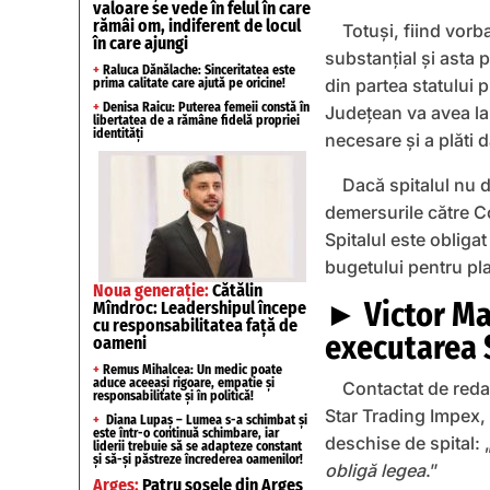
valoare se vede în felul în care
rămâi om, indiferent de locul
Totuși, fiind vorb
în care ajungi
substanțial şi asta 
+
Raluca Dănălache: Sinceritatea este
din partea statului 
prima calitate care ajută pe oricine!
+
Denisa Raicu: Puterea femeii constă în
Județean va avea la
libertatea de a rămâne fidelă propriei
identități
necesare și a plăti 
Dacă spitalul nu 
demersurile către Co
Spitalul este obligat
bugetului pentru plata
Noua generație:
Cătălin
► Victor Ma
Mîndroc: Leadershipul începe
cu responsabilitatea față de
executarea S
oameni
+
Remus Mihalcea: Un medic poate
aduce aceeași rigoare, empatie și
Contactat de reda
responsabilitate și în politică!
Star Trading Impex, s
+
Diana Lupaș – Lumea s-a schimbat și
este într-o continuă schimbare, iar
deschise de spital: 
liderii trebuie să se adapteze constant
și să-și păstreze încrederea oamenilor!
obligă legea
.”
Argeș:
Patru șosele din Argeș