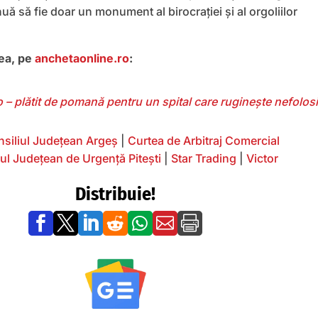
nuă să fie doar un monument al birocrației și al orgoliilor
nea, pe
anchetaonline.ro
:
o – plătit de pomană pentru un spital care rugineşte nefolosi
siliul Județean Argeș
|
Curtea de Arbitraj Comercial
lul Județean de Urgență Pitești
|
Star Trading
|
Victor
Distribuie!






