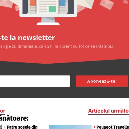
te la newsletter
l pe zi, dimineața, ca să fii la curent cu tot ce se întâmplă.
Abonează-te!
ior
Articolul următo
ănătoare:
+
Patru șosele din
+
Peugeot Travelle