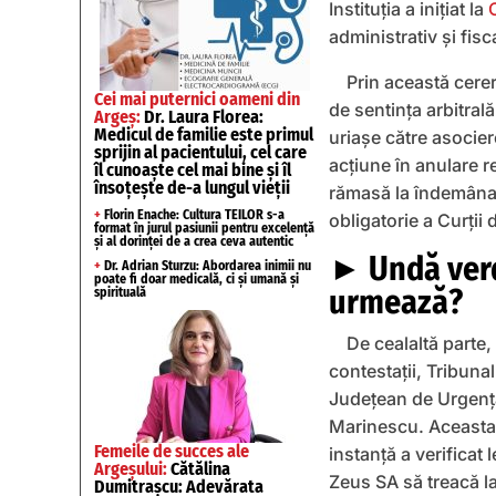
Instituția a inițiat la
administrativ și fisc
Prin această cerer
Cei mai puternici oameni din
de sentința arbitral
Argeș:
Dr. Laura Florea:
Medicul de familie este primul
uriașe către asocie
sprijin al pacientului, cel care
acțiune în anulare r
îl cunoaște cel mai bine și îl
însoțește de-a lungul vieții
rămasă la îndemâna a
+
Florin Enache: Cultura TEILOR s-a
obligatorie a Curții d
format în jurul pasiunii pentru excelență
și al dorinței de a crea ceva autentic
► Undă verd
+
Dr. Adrian Sturzu: Abordarea inimii nu
poate fi doar medicală, ci și umană și
urmează?
spirituală
De cealaltă parte,
contestații, Tribunal
Județean de Urgență
Marinescu. Aceasta e
Femeile de succes ale
instanță a verificat 
Argeșului:
Cătălina
Zeus SA să treacă la
Dumitrașcu: Adevărata