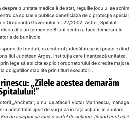
a despre o unitate medicală de stat, regulile jocului se schi
pentru că spitalele publice beneficiază de o protecție specia
prin Ordonanța Guvernului nr. 22/2002. Astfel, Spitalul
 dispoziție un termen de 6 luni pentru a face demersurile
datoria de bunăvoie.
dispune de fonduri, executorul judecătoresc își poate extin
nsiliul Județean Argeș, instituția care finanțează unitatea.
 prin lege să solicite explicit ordonatorului de credite major
 obligațiilor stabilite prin titluri executorii.
rinescu: „Zilele acestea demarăm
pitalului!”
ctorii „Ancheta”, omul de afaceri Victor Marinescu, manage
-a arătat total lipsit de surpriză în fața acțiunii în anulare
„
Era de așteptat să facă o astfel de acțiune, ținând cont că îi