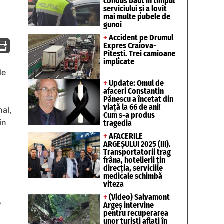
condus băut în timpul
serviciului și a lovit
mai multe pubele de
gunoi
+
Accident pe Drumul

Expres Craiova-
Pitești. Trei camioane
implicate
de
+
Update: Omul de
afaceri Constantin
Pănescu a încetat din
viață la 66 de ani!
nal,
Cum s-a produs
in
tragedia
+
AFACERILE
ARGEȘULUI 2025 (III).
Transportatorii trag
frâna, hotelierii țin
direcția, serviciile
medicale schimbă
viteza
+
(Video) Salvamont
e
Argeș intervine
pentru recuperarea
unor turişti aflaţi în