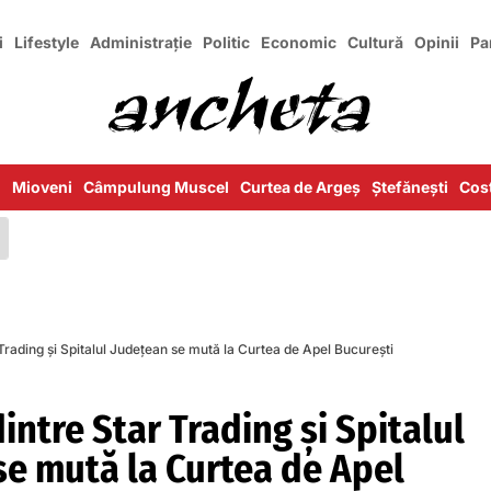
i
Lifestyle
Administrație
Politic
Economic
Cultură
Opinii
Pa
i
Mioveni
Câmpulung Muscel
Curtea de Argeș
Ștefănești
Cost
Trading şi Spitalul Judeţean se mută la Curtea de Apel Bucureşti
intre Star Trading şi Spitalul
se mută la Curtea de Apel