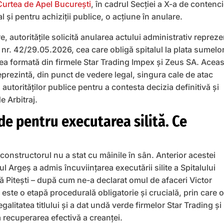
Curtea de Apel București
, în cadrul Secției a X-a de contenc
al și pentru achiziții publice, o acțiune în anulare.
e, autoritățile solicită anularea actului administrativ repreze
ă nr. 42/29.05.2026, cea care obligă spitalul la plata sumelo
rea formată din firmele Star Trading Impex și Zeus SA. Aceas
eprezintă, din punct de vedere legal, singura cale de atac
utorităților publice pentru a contesta decizia definitivă și
e Arbitraj.
e pentru executarea silită. Ce
 constructorul nu a stat cu mâinile în sân. Anterior acestei
ul Argeș a admis încuviințarea executării silite a Spitalului
 Pitești – după cum ne-a declarat omul de afaceri Victor
ste o etapă procedurală obligatorie și crucială, prin care o
legalitatea titlului și a dat undă verde firmelor Star Trading și
 recuperarea efectivă a creanței.