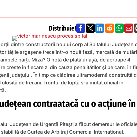
Distribuie!






orții dintre constructorii noului corp al Spitalului Județean 
utoritățile argeșene trece într-o nouă fază, marcată de mutări
 ambele părți. Miza? O notă de plată uriașă, de aproape 4
e crește în fiecare zi din cauza penalităților și pe care, în fi
ățenii județului. În timp ce clădirea ultramodernă construită d
olosită de trei ani, frontul de luptă s-a mutat oficial în
tă.
Județean contraatacă cu o acţiune în
pitalul Județean de Urgență Pitești a făcut demersurile oficial
 stabilită de Curtea de Arbitraj Comercial Internațional.