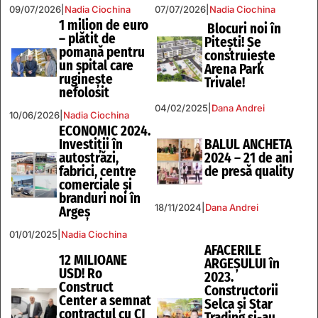
09/07/2026
|
Nadia Ciochina
07/07/2026
|
Nadia Ciochina
1 milion de euro
Blocuri noi în
– plătit de
Pitești! Se
pomană pentru
construiește
un spital care
Arena Park
rugineşte
Trivale!
nefolosit
04/02/2025
|
Dana Andrei
10/06/2026
|
Nadia Ciochina
ECONOMIC 2024.
Investiţii în
BALUL ANCHETA
autostrăzi,
2024 – 21 de ani
fabrici, centre
de presă quality
comerciale şi
branduri noi în
18/11/2024
|
Dana Andrei
Argeș
01/01/2025
|
Nadia Ciochina
AFACERILE
12 MILIOANE
ARGEŞULUI în
USD! Ro
2023.
Construct
Constructorii
Center a semnat
Selca și Star
contractul cu CJ
Trading şi-au