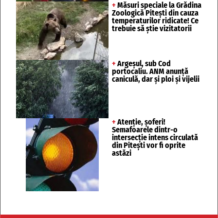
+
Măsuri speciale la Grădina
Zoologică Pitești din cauza
temperaturilor ridicate! Ce
trebuie să știe vizitatorii
+
Argeșul, sub Cod
portocaliu. ANM anunță
caniculă, dar și ploi și vijelii
+
Atenție, șoferi!
Semafoarele dintr-o
intersecție intens circulată
din Pitești vor fi oprite
astăzi