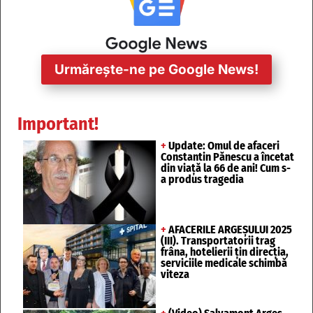
Urmărește-ne pe Google News!
Important!
+
Update: Omul de afaceri
Constantin Pănescu a încetat
din viață la 66 de ani! Cum s-
a produs tragedia
+
AFACERILE ARGEȘULUI 2025
(III). Transportatorii trag
frâna, hotelierii țin direcția,
serviciile medicale schimbă
viteza