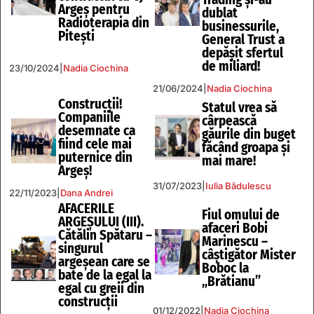
Argeş pentru
dublat
Radioterapia din
businessurile,
Piteşti
General Trust a
depăşit sfertul
de miliard!
23/10/2024
|
Nadia Ciochina
21/06/2024
|
Nadia Ciochina
Construcții!
Statul vrea să
Companiile
cârpească
desemnate ca
găurile din buget
fiind cele mai
făcând groapa și
puternice din
mai mare!
Argeș!
31/07/2023
|
Iulia Bădulescu
22/11/2023
|
Dana Andrei
AFACERILE
Fiul omului de
ARGEȘULUI (III).
afaceri Bobi
Cătălin Spătaru –
Marinescu –
singurul
câștigător Mister
argeşean care se
Boboc la
bate de la egal la
„Brătianu”
egal cu greii din
construcţii
01/12/2022
|
Nadia Ciochina