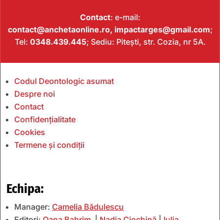
Contact
: e-mail:
contact@anchetaonline.ro,
impactarges@gmail.com
;
Tel:
0348.439.445
; Sediu: Pitești, str. Cozia, nr 5A.
Codul Deontologic asumat
Despre noi
Contact
Confidențialitate
Cookies
Termene și condiții
Echipa:
Manager:
Camelia Bădulescu
Editori:
Oana Bahrim
|
Nadia Ciochină
|
Iulia