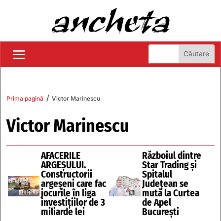
/
Prima pagină
Victor Marinescu
Victor Marinescu
AFACERILE
Războiul dintre
ARGEŞULUI.
Star Trading şi
Constructorii
Spitalul
argeşeni care fac
Judeţean se
jocurile în liga
mută la Curtea
investiţiilor de 3
de Apel
miliarde lei
Bucureşti