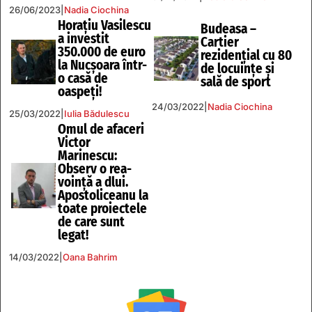
26/06/2023
|
Nadia Ciochina
Horațiu Vasilescu
Budeasa –
a investit
Cartier
350.000 de euro
rezidenţial cu 80
la Nucșoara într-
de locuinţe şi
o casă de
sală de sport
oaspeți!
24/03/2022
|
Nadia Ciochina
25/03/2022
|
Iulia Bădulescu
Omul de afaceri
Victor
Marinescu:
Observ o rea-
voință a dlui.
Apostoliceanu la
toate proiectele
de care sunt
legat!
14/03/2022
|
Oana Bahrim