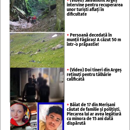
+
(Video) Salvamont Argeș
intervine pentru recuperarea
unor turişti aflaţi în
dificultate
+
Persoană decedată în
munții Făgăraș! A căzut 50 m
într-o prăpastie!
+
(Video) Doi tineri din Argeș
reținuți pentru tâlhărie
calificată
+
Băiat de 17 din Merișani
căutat de familie și polițiști.
Plecarea lui ar avea legătură
cu minora de 15 ani dată
dispărută