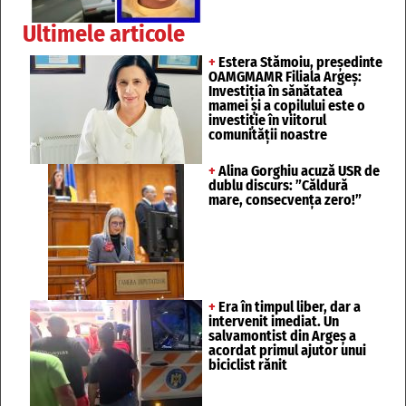
Ultimele articole
+
Estera Stămoiu, președinte
OAMGMAMR Filiala Argeș:
Investiția în sănătatea
mamei și a copilului este o
investiție în viitorul
comunității noastre
+
Alina Gorghiu acuză USR de
dublu discurs: ”Căldură
mare, consecvența zero!”
+
Era în timpul liber, dar a
intervenit imediat. Un
salvamontist din Argeș a
acordat primul ajutor unui
biciclist rănit