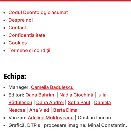
Codul Deontologic asumat
Despre noi
Contact
Confidențialitate
Cookies
Termene și condiții
Echipa:
Manager:
Camelia Bădulescu
Editori:
Oana Bahrim
|
Nadia Ciochină
|
Iulia
Bădulescu
|
Dana Andrei
|
Sofia Paul
|
Daniela
Neacșa
|
Ana Vlad
|
Berta Dima
Vânzări:
Adelina Moldoveanu
| Cristian Lincan
Grafică, DTP și procesare imagine: Mihai Constantin.