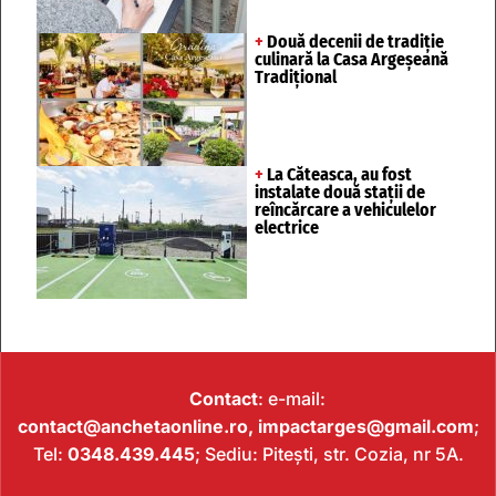
+
Două decenii de tradiție
culinară la Casa Argeșeană
Tradițional
+
La Căteasca, au fost
instalate două stații de
reîncărcare a vehiculelor
electrice
Contact
: e-mail:
contact@anchetaonline.ro,
impactarges@gmail.com
;
Tel:
0348.439.445
; Sediu: Pitești, str. Cozia, nr 5A.