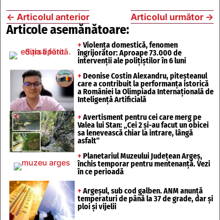
←
Articolul anterior
Articolul următor
→
Articole asemănătoare:
+
Violența domestică, fenomen
îngrijorător: Aproape 73.000 de
intervenții ale polițiștilor în 6 luni
+
Deonise Costin Alexandru, piteșteanul
care a contribuit la performanța istorică
a României la Olimpiada Internațională de
Inteligență Artificială
+
Avertisment pentru cei care merg pe
Valea lui Stan: „Cei 2 și-au facut un obicei
sa lenevească chiar la intrare, lângă
asfalt”
+
Planetariul Muzeului Județean Argeș,
închis temporar pentru mentenanță. Vezi
în ce perioadă
+
Argeșul, sub cod galben. ANM anunță
temperaturi de până la 37 de grade, dar și
ploi și vijelii