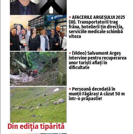
+
AFACERILE ARGEȘULUI 2025
(III). Transportatorii trag
frâna, hotelierii țin direcția,
serviciile medicale schimbă
viteza
+
(Video) Salvamont Argeș
intervine pentru recuperarea
unor turişti aflaţi în
dificultate
+
Persoană decedată în
munții Făgăraș! A căzut 50 m
într-o prăpastie!
Din ediția tipărită