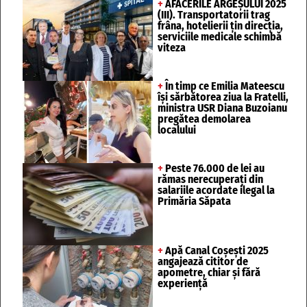
+
AFACERILE ARGEȘULUI 2025
(III). Transportatorii trag
frâna, hotelierii țin direcția,
serviciile medicale schimbă
viteza
+
În timp ce Emilia Mateescu
își sărbătorea ziua la Fratelli,
ministra USR Diana Buzoianu
pregătea demolarea
localului
+
Peste 76.000 de lei au
rămas nerecuperați din
salariile acordate ilegal la
Primăria Săpata
+
Apă Canal Coșești 2025
angajează cititor de
apometre, chiar și fără
experiență