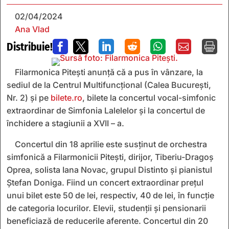
02/04/2024
Ana Vlad
Distribuie!







Filarmonica Pitești anunță că a pus în vânzare, la
sediul de la Centrul Multifuncțional (Calea București,
Nr. 2) și pe
bilete.ro
, bilete la concertul vocal-simfonic
extraordinar de Simfonia Lalelelor și la concertul de
închidere a stagiunii a XVII – a.
Concertul din 18 aprilie este susținut de orchestra
simfonică a Filarmonicii Pitești, dirijor, Tiberiu-Dragoș
Oprea, solista Iana Novac, grupul Distinto și pianistul
Ștefan Doniga. Fiind un concert extraordinar prețul
unui bilet este 50 de lei, respectiv, 40 de lei, în funcție
de categoria locurilor. Elevii, studenții și pensionarii
beneficiază de reducerile aferente. Concertul din 20