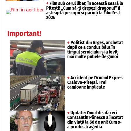
+
Film sub cerul liber, în această seară la
Pitești! „Cum să-ți dresezi dragonul” îi
așteaptă pe copii și părinți la Film Fest
2026
Important!
+
Polițist din Argeș, anchetat
după ce a condus băut în
timpul serviciului și a lovit
mai multe pubele de gunoi
+
Accident pe Drumul Expres
Craiova-Pitești. Trei
camioane implicate
+
Update: Omul de afaceri
Constantin Pănescu a încetat
din viață la 66 de ani! Cum s-
a produs tragedia