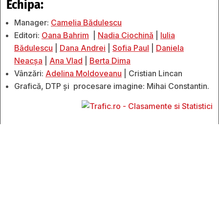
Echipa:
Manager:
Camelia Bădulescu
Editori:
Oana Bahrim
|
Nadia Ciochină
|
Iulia
Bădulescu
|
Dana Andrei
|
Sofia Paul
|
Daniela
Neacșa
|
Ana Vlad
|
Berta Dima
Vânzări:
Adelina Moldoveanu
| Cristian Lincan
Grafică, DTP și procesare imagine: Mihai Constantin.