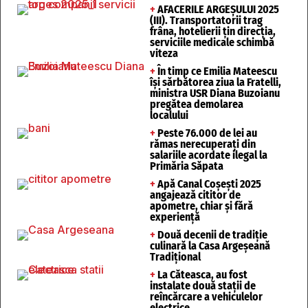
+
AFACERILE ARGEȘULUI 2025
(III). Transportatorii trag
frâna, hotelierii țin direcția,
serviciile medicale schimbă
viteza
+
În timp ce Emilia Mateescu
își sărbătorea ziua la Fratelli,
ministra USR Diana Buzoianu
pregătea demolarea
localului
+
Peste 76.000 de lei au
rămas nerecuperați din
salariile acordate ilegal la
Primăria Săpata
+
Apă Canal Coșești 2025
angajează cititor de
apometre, chiar și fără
experiență
+
Două decenii de tradiție
culinară la Casa Argeșeană
Tradițional
+
La Căteasca, au fost
instalate două stații de
reîncărcare a vehiculelor
electrice