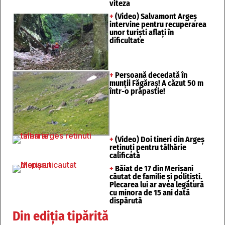
viteza
+
(Video) Salvamont Argeș
intervine pentru recuperarea
unor turişti aflaţi în
dificultate
+
Persoană decedată în
munții Făgăraș! A căzut 50 m
într-o prăpastie!
+
(Video) Doi tineri din Argeș
reținuți pentru tâlhărie
calificată
+
Băiat de 17 din Merișani
căutat de familie și polițiști.
Plecarea lui ar avea legătură
cu minora de 15 ani dată
dispărută
Din ediția tipărită