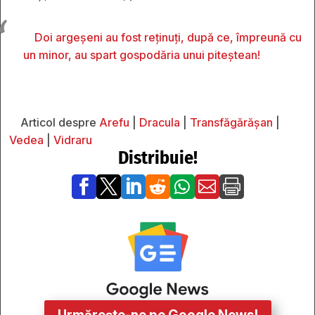
Doi argeșeni au fost reținuți, după ce, împreună cu
un minor, au spart gospodăria unui piteștean!
Articol despre
Arefu
|
Dracula
|
Transfăgărășan
|
Vedea
|
Vidraru
Distribuie!






