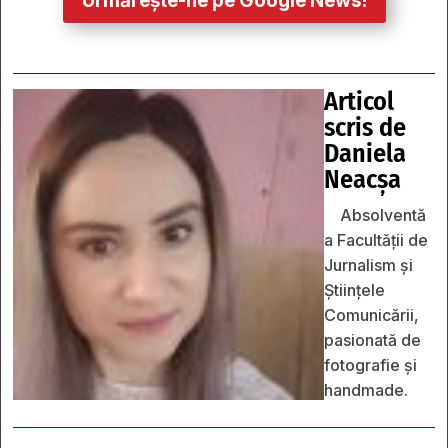
Urmărește-ne pe Google News!
Articol
scris de
Daniela
Neacșa
Absolventă
a Facultății de
Jurnalism și
Științele
Comunicării,
pasionată de
fotografie și
handmade.