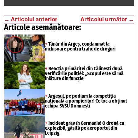
←
Articolul anterior
Articolul următor
→
Articole asemănătoare:
+
Tânăr din Argeș, condamnat la
închisoare pentru trafic de droguri
+
Reacția primăriței din Călinești după
verificările poliției: „Scopul este să mă
înlăture din funcție”
+
Argeșul, pe podium la competiția
națională a pompierilor! Ce loc a obținut
echipa SVSU Domnești
+
Incident grav în Germania! O dronă cu
explozibil, găsită pe aeroportul din
Leipzig