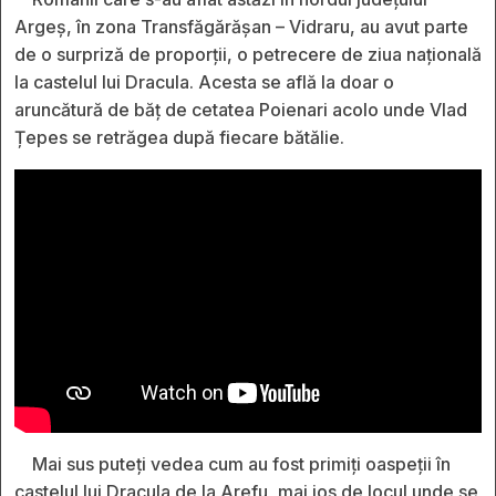
Argeș, în zona Transfăgărășan – Vidraru, au avut parte
de o surpriză de proporții, o petrecere de ziua națională
la castelul lui Dracula. Acesta se află la doar o
aruncătură de băț de cetatea Poienari acolo unde Vlad
Țepes se retrăgea după fiecare bătălie.
Mai sus puteți vedea cum au fost primiți oaspeții în
castelul lui Dracula de la Arefu, mai jos de locul unde se