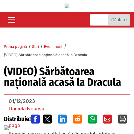
/
/
/
Prima pagină
Știri
Eveniment
(VIDEO) Sărbătoarea națională acasă la Dracula
(VIDEO) Sărbătoarea
națională acasă la Dracula
01/12/2023
Daniela Neacșa
Distribuie!







Românii care s-au aflat astăzi în nordul județului