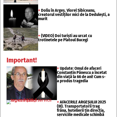
+
Doliu în Argeș. Viorel Sibiceanu,
creatorul vestiților mici de la Dedulești, a
murit
+
(VIDEO) Doi turiști au urcat cu
trotinetele pe Platoul Bucegi
Important!
+
Update: Omul de afaceri
Constantin Pănescu a încetat
din viață la 66 de ani! Cum s-
a produs tragedia
+
AFACERILE ARGEȘULUI 2025
(III). Transportatorii trag
frâna, hotelierii țin direcția,
serviciile medicale schimbă