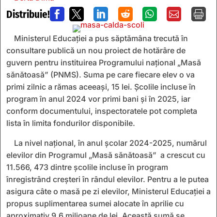
Distribuie!







Ministerul Educației a pus săptămâna trecută în
consultare publică un nou proiect de hotărâre de
guvern pentru instituirea Programului național „Masă
sănătoasă” (PNMS). Suma pe care fiecare elev o va
primi zilnic a rămas aceeași, 15 lei. Școlile incluse în
program în anul 2024 vor primi bani și în 2025, iar
conform documentului, inspectoratele pot completa
lista în limita fondurilor disponibile.
La nivel național, în anul școlar 2024-2025, numărul
elevilor din Programul „Masă sănătoasă” a crescut cu
11.566, 473 dintre școlile incluse în program
înregistrând creșteri în rândul elevilor. Pentru a le putea
asigura câte o masă pe zi elevilor, Ministerul Educației a
propus suplimentarea sumei alocate în aprilie cu
aproximativ 9,6 milioane de lei. Această sumă se