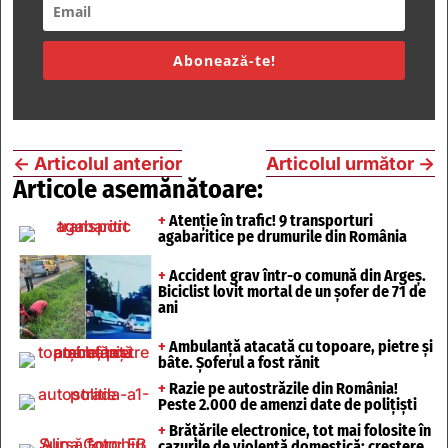
Abonează-te!
←
Articolul anterior
Articolul următor
→
Articole asemănătoare:
+
Atenție în trafic! 9 transporturi
agabaritice pe drumurile din România
+
Accident grav într-o comună din Argeș.
Biciclist lovit mortal de un șofer de 71 de
ani
+
Ambulanță atacată cu topoare, pietre și
bâte. Șoferul a fost rănit
+
Razie pe autostrăzile din România!
Peste 2.000 de amenzi date de polițiști
+
Brățările electronice, tot mai folosite în
cazurile de violență domestică: creștere