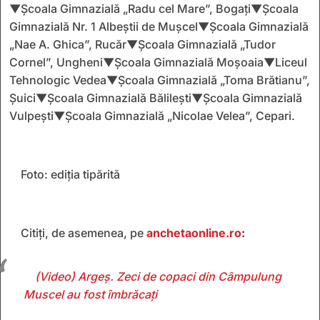
▼Școala Gimnazială „Radu cel Mare”, Bogați▼Școala
Gimnazială Nr. 1 Albeștii de Mușcel▼Școala Gimnazială
„Nae A. Ghica”, Rucăr▼Școala Gimnazială „Tudor
Cornel”, Ungheni▼Școala Gimnazială Moșoaia▼Liceul
Tehnologic Vedea▼Școala Gimnazială „Toma Brătianu”,
Șuici▼Școala Gimnazială Bălilești▼Școala Gimnazială
Vulpești▼Școala Gimnazială „Nicolae Velea”, Cepari.
Foto: ediția tipărită
Citiți, de asemenea, pe
anchetaonline.ro
:
(Video) Argeș. Zeci de copaci din Câmpulung
Muscel au fost îmbrăcați