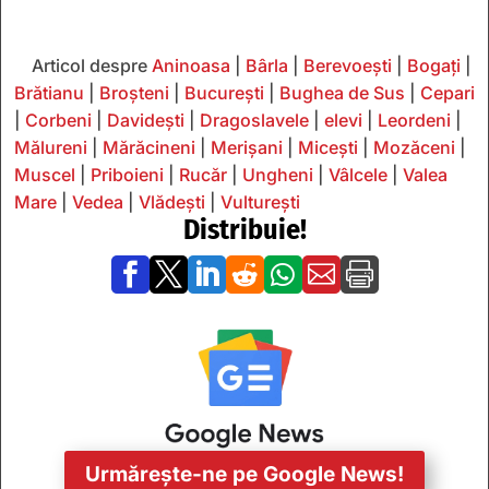
Articol despre
Aninoasa
|
Bârla
|
Berevoești
|
Bogați
|
Brătianu
|
Broșteni
|
București
|
Bughea de Sus
|
Cepari
|
Corbeni
|
Davidești
|
Dragoslavele
|
elevi
|
Leordeni
|
Mălureni
|
Mărăcineni
|
Merișani
|
Micești
|
Mozăceni
|
Muscel
|
Priboieni
|
Rucăr
|
Ungheni
|
Vâlcele
|
Valea
Mare
|
Vedea
|
Vlădești
|
Vulturești
Distribuie!







Urmărește-ne pe Google News!