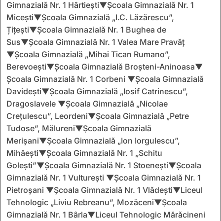
Gimnazială Nr. 1 Hârtiești▼Școala Gimnazială Nr. 1
Micești▼Școala Gimnazială „I.C. Lăzărescu”,
Țițești▼Școala Gimnazială Nr. 1 Bughea de
Sus▼Școala Gimnazială Nr. 1 Valea Mare Pravăț
▼Școala Gimnazială „Mihai Tican Rumano”,
Berevoești▼Școala Gimnazială Broșteni-Aninoasa▼
Școala Gimnazială Nr. 1 Corbeni ▼Școala Gimnazială
Davidești▼Școala Gimnazială „Iosif Catrinescu”,
Dragoslavele ▼Școala Gimnazială „Nicolae
Crețulescu”, Leordeni▼Școala Gimnazială „Petre
Tudose”, Mălureni▼Școala Gimnazială
Merișani▼Școala Gimnazială „Ion Iorgulescu”,
Mihăești▼Școala Gimnazială Nr. 1 „Schitu
Golești”▼Școala Gimnazială Nr. 1 Stoenești▼Școala
Gimnazială Nr. 1 Vulturești ▼Școala Gimnazială Nr. 1
Pietroșani ▼Școala Gimnazială Nr. 1 Vlădești▼Liceul
Tehnologic „Liviu Rebreanu”, Mozăceni▼Școala
Gimnazială Nr. 1 Bârla▼Liceul Tehnologic Mărăcineni