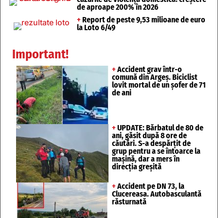
de aproape 200% în 2026
+
Report de peste 9,53 milioane de euro
la Loto 6/49
Important!
+
Accident grav într-o
comună din Argeș. Biciclist
lovit mortal de un șofer de 71
de ani
+
UPDATE: Bărbatul de 80 de
ani, găsit după 8 ore de
căutări. S-a despărțit de
grup pentru a se întoarce la
mașină, dar a mers în
direcția greșită
+
Accident pe DN 73, la
Clucereasa. Autobasculantă
răsturnată