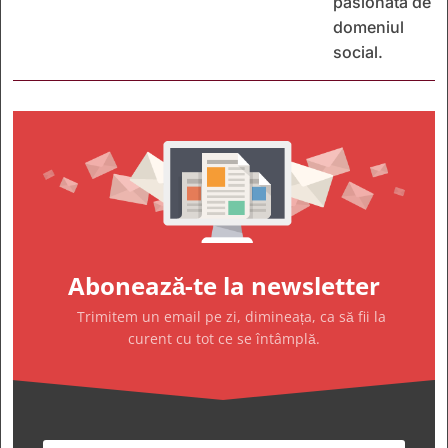
pasionată de
domeniul
social.
Abonează-te la newsletter
Trimitem un email pe zi, dimineața, ca să fii la
curent cu tot ce se întâmplă.