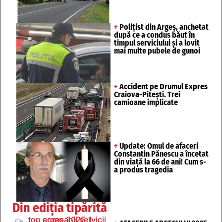
+
Polițist din Argeș, anchetat
după ce a condus băut în
timpul serviciului și a lovit
mai multe pubele de gunoi
+
Accident pe Drumul Expres
Craiova-Pitești. Trei
camioane implicate
+
Update: Omul de afaceri
Constantin Pănescu a încetat
din viață la 66 de ani! Cum s-
a produs tragedia
Din ediția tipărită