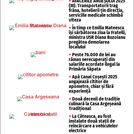
+
AFACERILE ARGEȘULUI 2025
(III). Transportatorii trag
frâna, hotelierii țin direcția,
serviciile medicale schimbă
viteza
+
În timp ce Emilia Mateescu
își sărbătorea ziua la Fratelli,
ministra USR Diana Buzoianu
pregătea demolarea
localului
+
Peste 76.000 de lei au
rămas nerecuperați din
salariile acordate ilegal la
Primăria Săpata
+
Apă Canal Coșești 2025
angajează cititor de
apometre, chiar și fără
experiență
+
Două decenii de tradiție
culinară la Casa Argeșeană
Tradițional
+
La Căteasca, au fost
instalate două stații de
reîncărcare a vehiculelor
electrice