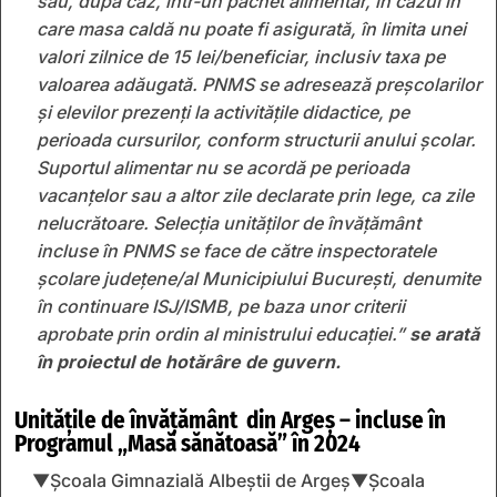
sau, după caz, într-un pachet alimentar, în cazul în
care masa caldă nu poate fi asigurată, în limita unei
valori zilnice de 15 lei/beneficiar, inclusiv taxa pe
valoarea adăugată. PNMS se adresează preșcolarilor
și elevilor prezenți la activitățile didactice, pe
perioada cursurilor, conform structurii anului școlar.
Suportul alimentar nu se acordă pe perioada
vacanțelor sau a altor zile declarate prin lege, ca zile
nelucrătoare. Selecția unităților de învățământ
incluse în PNMS se face de către inspectoratele
școlare județene/al Municipiului București, denumite
în continuare ISJ/ISMB, pe baza unor criterii
aprobate prin ordin al ministrului educației.”
se arată
în proiectul de hotărâre de guvern.
Unitățile de învățământ din Argeș – incluse în
Programul „Masă sănătoasă” în 2024
▼Școala Gimnazială Albeștii de Argeș▼Școala