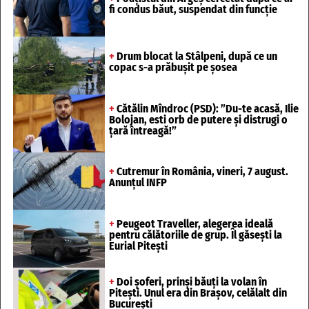
fi condus băut, suspendat din funcție
+
Drum blocat la Stâlpeni, după ce un
copac s-a prăbușit pe șosea
+
Cătălin Mîndroc (PSD): ”Du-te acasă, Ilie
Bolojan, esti orb de putere și distrugi o
țară întreagă!”
+
Cutremur în România, vineri, 7 august.
Anunțul INFP
+
Peugeot Traveller, alegerea ideală
pentru călătoriile de grup. Îl găsești la
Eurial Pitești
+
Doi șoferi, prinși băuți la volan în
Pitești. Unul era din Brașov, celălalt din
București