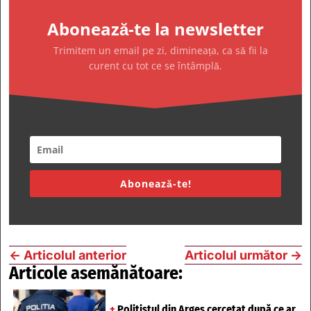
Abonează-te la newsletter
Trimitem un email pe zi, dimineața, ca să fii la
curent cu tot ce se întâmplă.
Abonează-te!
←
Articolul anterior
Articolul următor
→
Articole asemănătoare:
+
Polițistul din Argeș cercetat după ce ar