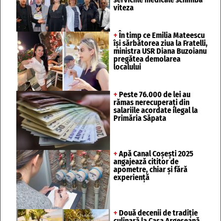
viteza
+
În timp ce Emilia Mateescu
își sărbătorea ziua la Fratelli,
ministra USR Diana Buzoianu
pregătea demolarea
localului
+
Peste 76.000 de lei au
rămas nerecuperați din
salariile acordate ilegal la
Primăria Săpata
+
Apă Canal Coșești 2025
angajează cititor de
apometre, chiar și fără
experiență
+
Două decenii de tradiție
culinară la Casa Argeșeană