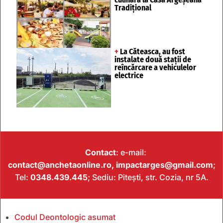
Tradițional
+
La Căteasca, au fost
instalate două stații de
reîncărcare a vehiculelor
electrice
Contact
: e-mail:
contact@anchetaonline.ro,
impactarges@gmail.com
;
Tel:
0348.439.445
; Sediu: Pitești, str. Cozia, nr 5A.
Codul Deontologic asumat