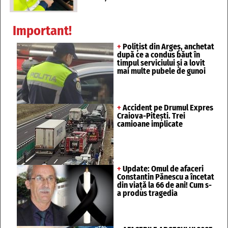
Important!
+
Polițist din Argeș, anchetat
după ce a condus băut în
timpul serviciului și a lovit
mai multe pubele de gunoi
+
Accident pe Drumul Expres
Craiova-Pitești. Trei
camioane implicate
+
Update: Omul de afaceri
Constantin Pănescu a încetat
din viață la 66 de ani! Cum s-
a produs tragedia