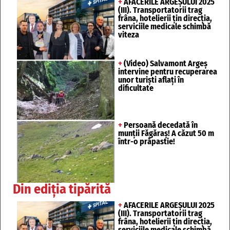
+
AFACERILE ARGEȘULUI 2025
(III). Transportatorii trag
frâna, hotelierii țin direcția,
serviciile medicale schimbă
viteza
+
(Video) Salvamont Argeș
intervine pentru recuperarea
unor turişti aflaţi în
dificultate
+
Persoană decedată în
munții Făgăraș! A căzut 50 m
într-o prăpastie!
Din ediția tipărită
+
AFACERILE ARGEȘULUI 2025
(III). Transportatorii trag
frâna, hotelierii țin direcția,
serviciile medicale schimbă