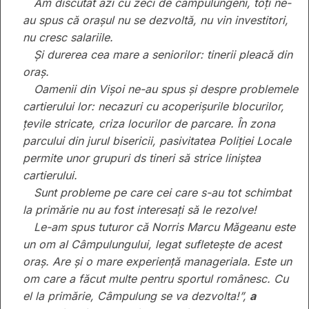
Am discutat azi cu zeci de câmpulungeni, toți ne-
au spus că orașul nu se dezvoltă, nu vin investitori,
nu cresc salariile.
Și durerea cea mare a seniorilor: tinerii pleacă din
oraș.
Oamenii din Vișoi ne-au spus și despre problemele
cartierului lor: necazuri cu acoperișurile blocurilor,
țevile stricate, criza locurilor de parcare. În zona
parcului din jurul bisericii, pasivitatea Poliției Locale
permite unor grupuri ds tineri să strice liniștea
cartierului.
Sunt probleme pe care cei care s-au tot schimbat
la primărie nu au fost interesați să le rezolve!
Le-am spus tuturor că Norris Marcu Măgeanu este
un om al Câmpulungului, legat sufletește de acest
oraș. Are și o mare experiență manageriala. Este un
om care a făcut multe pentru sportul românesc. Cu
el la primărie, Câmpulung se va dezvolta!”,
a