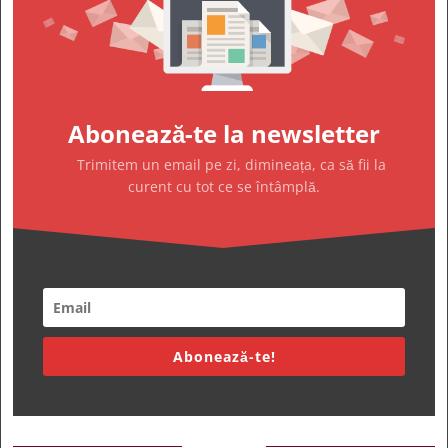
Abonează-te la newsletter
Trimitem un email pe zi, dimineața, ca să fii la
curent cu tot ce se întâmplă.
Abonează-te!