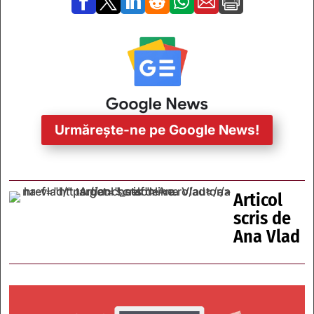







Urmărește-ne pe Google News!
Articol
scris de
Ana Vlad