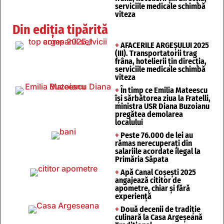
serviciile medicale schimbă
viteza
Din ediția tipărită
+
AFACERILE ARGEȘULUI 2025
(III). Transportatorii trag
frâna, hotelierii țin direcția,
serviciile medicale schimbă
viteza
+
În timp ce Emilia Mateescu
își sărbătorea ziua la Fratelli,
ministra USR Diana Buzoianu
pregătea demolarea
localului
+
Peste 76.000 de lei au
rămas nerecuperați din
salariile acordate ilegal la
Primăria Săpata
+
Apă Canal Coșești 2025
angajează cititor de
apometre, chiar și fără
experiență
+
Două decenii de tradiție
culinară la Casa Argeșeană