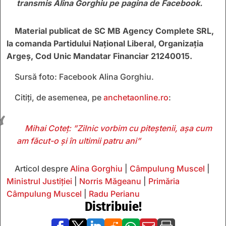
transmis Alina Gorghiu pe pagina de Facebook.
Material publicat de SC MB Agency Complete SRL,
la comanda Partidului Național Liberal, Organizația
Argeș, Cod Unic Mandatar Financiar 21240015.
Sursă foto: Facebook Alina Gorghiu.
Citiți, de asemenea, pe
anchetaonline.ro
:
Mihai Coteț: ”Zilnic vorbim cu piteștenii, așa cum
am făcut-o și în ultimii patru ani”
Articol despre
Alina Gorghiu
|
Câmpulung Muscel
|
Ministrul Justiției
|
Norris Măgeanu
|
Primăria
Câmpulung Muscel
|
Radu Perianu
Distribuie!