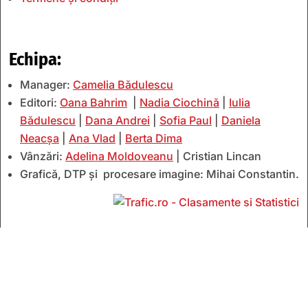
Echipa:
Manager:
Camelia Bădulescu
Editori:
Oana Bahrim
|
Nadia Ciochină
|
Iulia
Bădulescu
|
Dana Andrei
|
Sofia Paul
|
Daniela
Neacșa
|
Ana Vlad
|
Berta Dima
Vânzări:
Adelina Moldoveanu
| Cristian Lincan
Grafică, DTP și procesare imagine: Mihai Constantin.