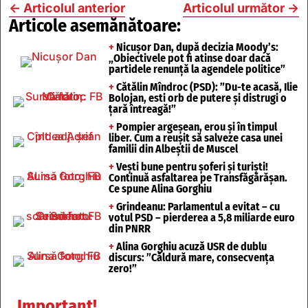
←
Articolul anterior
Articolul următor
→
Articole asemănătoare:
+
Nicușor Dan, după decizia Moody’s:
„Obiectivele pot fi atinse doar dacă
partidele renunță la agendele politice”
+
Cătălin Mîndroc (PSD): ”Du-te acasă, Ilie
Bolojan, esti orb de putere și distrugi o
țară întreagă!”
+
Pompier argeșean, erou și în timpul
liber. Cum a reușit să salveze casa unei
familii din Albeștii de Muscel
+
Vești bune pentru șoferi și turiști!
Continuă asfaltarea pe Transfăgărășan.
Ce spune Alina Gorghiu
+
Grindeanu: Parlamentul a evitat – cu
votul PSD – pierderea a 5,8 miliarde euro
din PNRR
+
Alina Gorghiu acuză USR de dublu
discurs: ”Căldură mare, consecvența
zero!”
Important!