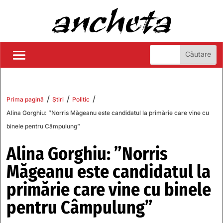
/
/
/
Prima pagină
Știri
Politic
Alina Gorghiu: ”Norris Măgeanu este candidatul la primărie care vine cu
binele pentru Câmpulung”
Alina Gorghiu: ”Norris
Măgeanu este candidatul la
primărie care vine cu binele
pentru Câmpulung”