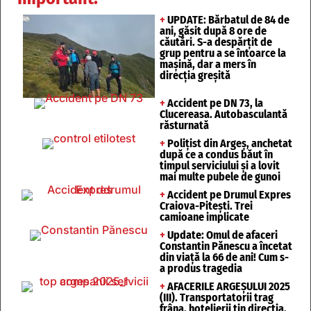
+
UPDATE: Bărbatul de 84 de
ani, găsit după 8 ore de
căutări. S-a despărțit de
grup pentru a se întoarce la
mașină, dar a mers în
direcția greșită
+
Accident pe DN 73, la
Clucereasa. Autobasculantă
răsturnată
+
Polițist din Argeș, anchetat
după ce a condus băut în
timpul serviciului și a lovit
mai multe pubele de gunoi
+
Accident pe Drumul Expres
Craiova-Pitești. Trei
camioane implicate
+
Update: Omul de afaceri
Constantin Pănescu a încetat
din viață la 66 de ani! Cum s-
a produs tragedia
+
AFACERILE ARGEȘULUI 2025
(III). Transportatorii trag
frâna, hotelierii țin direcția,