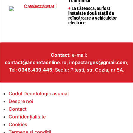
Tradițional
+
La Căteasca, au fost
instalate două stații de
reîncărcare a vehiculelor
electrice
Contact
: e-mail:
contact@anchetaonline.ro,
impactarges@gmail.com
;
Tel:
0348.439.445
; Sediu: Pitești, str. Cozia, nr 5A.
Codul Deontologic asumat
Despre noi
Contact
Confidențialitate
Cookies
Termene și condiții