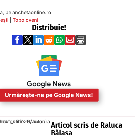
ea, pe anchetaonline.ro
ești
|
Topoloveni
Distribuie!







Urmărește-ne pe Google News!
Articol scris de
Raluca
Bălașa