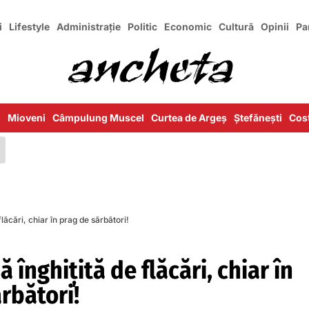
i
Lifestyle
Administrație
Politic
Economic
Cultură
Opinii
Pa
i
Mioveni
Câmpulung Muscel
Curtea de Argeș
Ștefănești
Cost
lăcări, chiar în prag de sărbători!
 înghițită de flăcări, chiar în
rbători!