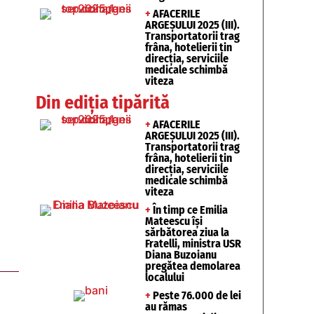
+
AFACERILE
ARGEȘULUI 2025 (III).
Transportatorii trag
frâna, hotelierii țin
direcția, serviciile
medicale schimbă
viteza
Din ediția tipărită
+
AFACERILE
ARGEȘULUI 2025 (III).
Transportatorii trag
frâna, hotelierii țin
direcția, serviciile
medicale schimbă
viteza
+
În timp ce Emilia
Mateescu își
sărbătorea ziua la
Fratelli, ministra USR
Diana Buzoianu
pregătea demolarea
localului
+
Peste 76.000 de lei
au rămas