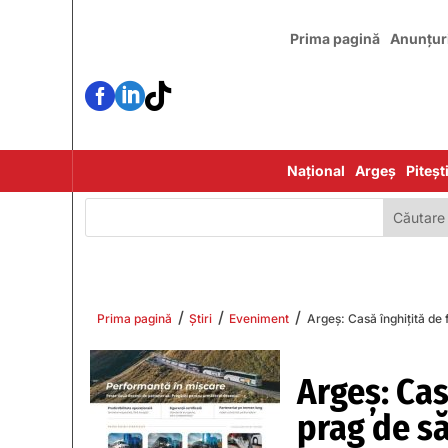
Prima pagină
Anunțur



Național
Argeș
Piteșt
/
/
/
Prima pagină
Știri
Eveniment
Argeș: Casă înghițită de f
Argeș: Casă
prag de să