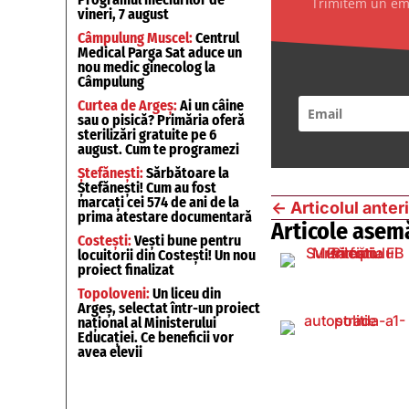
Trimitem un emai
vineri, 7 august
Câmpulung Muscel:
Centrul
Medical Parga Sat aduce un
nou medic ginecolog la
Câmpulung
Curtea de Argeș:
Ai un câine
sau o pisică? Primăria oferă
sterilizări gratuite pe 6
august. Cum te programezi
Ștefănești:
Sărbătoare la
Ștefănești! Cum au fost
marcați cei 574 de ani de la
←
Articolul anter
prima atestare documentară
Articole asem
Costești:
Vești bune pentru
locuitorii din Costești! Un nou
proiect finalizat
Topoloveni:
Un liceu din
Argeș, selectat într-un proiect
național al Ministerului
Educației. Ce beneficii vor
avea elevii