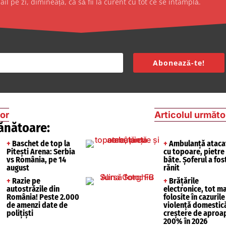
l pe zi, dimineața, ca să fii la curent cu tot ce se întâmplă.
Abonează-te!
ior
Articolul următo
ănătoare:
+
Baschet de top la
+
Ambulanță ataca
Pitești Arena: Serbia
cu topoare, pietre 
vs România, pe 14
bâte. Șoferul a fos
august
rănit
+
Razie pe
+
Brățările
autostrăzile din
electronice, tot ma
România! Peste 2.000
folosite în cazurile
de amenzi date de
violență domestic
polițiști
creștere de aproa
200% în 2026