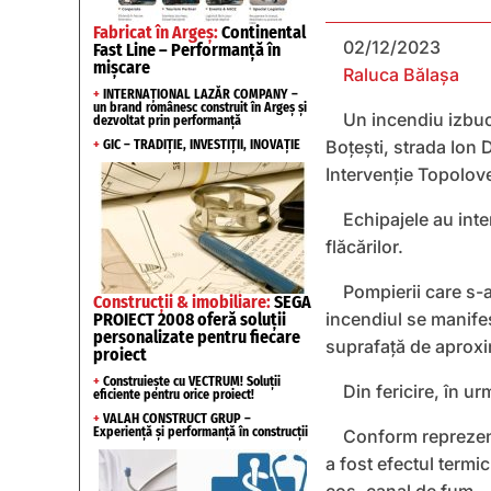
Fabricat în Argeș:
Continental
02/12/2023
Fast Line – Performanță în
mișcare
Raluca Bălașa
+
INTERNAȚIONAL LAZĂR COMPANY –
un brand românesc construit în Argeș și
Un incendiu izbuc
dezvoltat prin performanță
Boțești, strada Ion 
+
GIC – TRADIȚIE, INVESTIȚII, INOVAȚIE
Intervenție Topolove
Echipajele au inte
flăcărilor.
Pompierii care s-a
Construcții & imobiliare:
SEGA
incendiul se manifes
PROIECT 2008 oferă soluții
personalizate pentru fiecare
suprafață de aproxi
proiect
+
Construiește cu VECTRUM! Soluții
Din fericire, în u
eficiente pentru orice proiect!
+
VALAH CONSTRUCT GRUP –
Experiență și performanță în construcții
Conform reprezent
a fost efectul termic