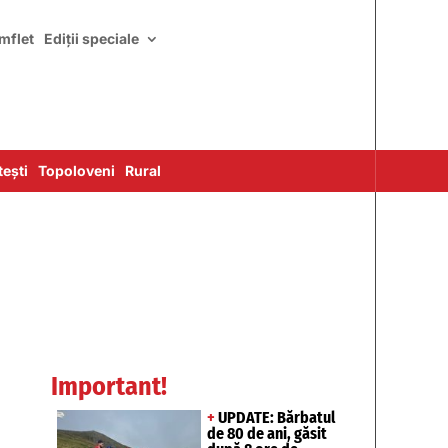
mflet
Ediții speciale
ești
Topoloveni
Rural
Important!
+
UPDATE: Bărbatul
de 80 de ani, găsit