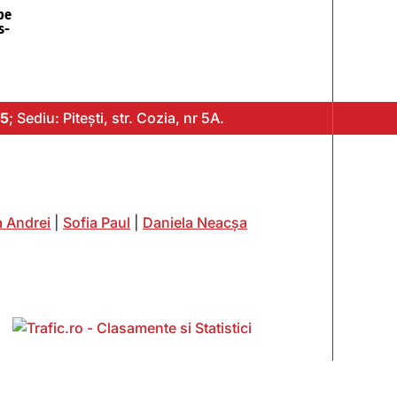
pe
s-
5
; Sediu: Pitești, str. Cozia, nr 5A.
 Andrei
|
Sofia Paul
|
Daniela Neacșa