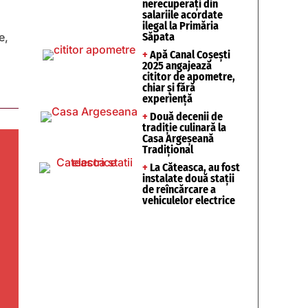
nerecuperați din
salariile acordate
ilegal la Primăria
Săpata
e,
+
Apă Canal Coșești
2025 angajează
cititor de apometre,
chiar și fără
experiență
+
Două decenii de
tradiție culinară la
Casa Argeșeană
Tradițional
+
La Căteasca, au fost
instalate două stații
de reîncărcare a
vehiculelor electrice