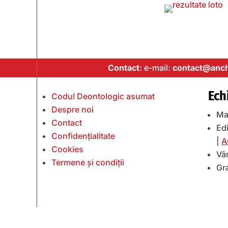
Contact
: e-mail:
contact@anch
Ech
Codul Deontologic asumat
Despre noi
Ma
Contact
Edi
Confidențialitate
|
A
Cookies
Vâ
Termene și condiții
Gr