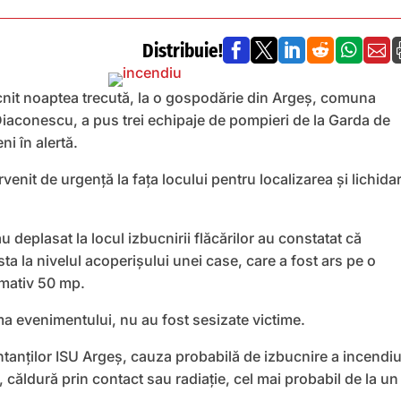
Distribuie!






nit noaptea trecută, la o gospodărie din Argeș, comuna
Diaconescu, a pus trei echipaje de pompieri de la Garda de
ni în alertă.
rvenit de urgență la fața locului pentru localizarea și lichida
u deplasat la locul izbucnirii flăcărilor au constatat că
ta la nivelul acoperișului unei case, care a fost ars pe o
mativ 50 mp.
rma evenimentului, nu au fost sesizate victime.
anților ISU Argeș, cauza probabilă de izbucnire a incendiu
, căldură prin contact sau radiație, cel mai probabil de la un