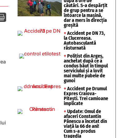
după 8 ore de
căutări. S-a despărțit
de grup pentru a se
întoarce la mașină,

dar a mers în direcția
greșită
+
Accident pe DN 73,
la Clucereasa.
Autobasculantă
răsturnată
+
Polițist din Argeș,
anchetat după ce a
rea
condus băut în timpul
serviciului și a lovit
mai multe pubele de
gunoi
+
Accident pe Drumul
Expres Craiova-
Pitești. Trei camioane
implicate
+
Update: Omul de
afaceri Constantin
Pănescu a încetat din
lui
viață la 66 de ani!
Cum s-a produs
tragedia