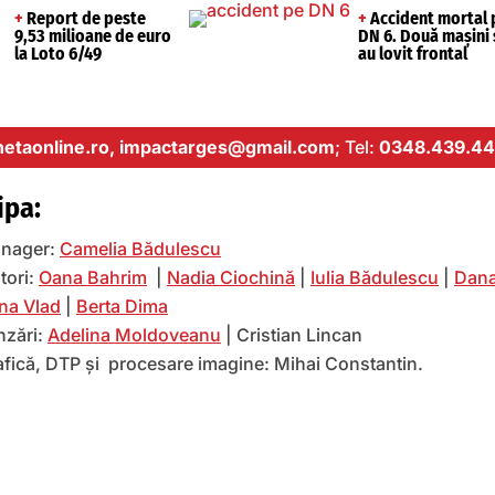
+
Report de peste
+
Accident mortal 
9,53 milioane de euro
DN 6. Două mașini 
la Loto 6/49
au lovit frontal
etaonline.ro,
impactarges@gmail.com
; Tel:
0348.439.44
ipa:
nager:
Camelia Bădulescu
tori:
Oana Bahrim
|
Nadia Ciochină
|
Iulia Bădulescu
|
Dana
na Vlad
|
Berta Dima
nzări:
Adelina Moldoveanu
| Cristian Lincan
afică, DTP și procesare imagine: Mihai Constantin.