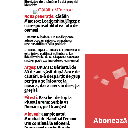
libertatea de a rămâne fidelă propriei
identități
Noua generație:
Cătălin
Mîndroc: Leadershipul începe
cu responsabilitatea față de
oameni
+
Remus Mihalcea: Un medic poate
aduce aceeași rigoare, empatie și
responsabilitate și în politică!
+
Diana Lupaș – Lumea s-a schimbat și
este într-o continuă schimbare, iar
liderii trebuie să se adapteze constant
și să-și păstreze încrederea oamenilor!
Argeș:
UPDATE: Bărbatul de
80 de ani, găsit după 8 ore de
căutări. S-a despărțit de grup
pentru a se întoarce la
mașină, dar a mers în direcția
greșită
Pitești:
Baschet de top la
Pitești Arena: Serbia vs
România, pe 14 august
Mioveni:
Campionatul
Abonează-
Mondial de Handbal Feminin
U18 continuă la Mioveni.
Programul meciurilor de