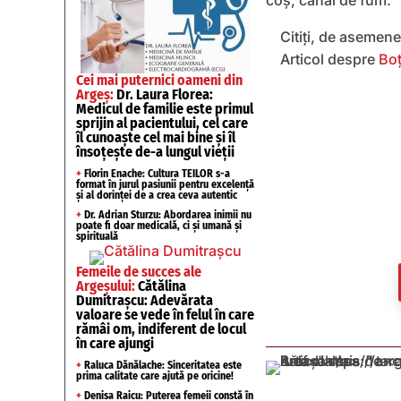
coș, canal de fum.
Citiți, de asemen
Articol despre
Boț
Cei mai puternici oameni din
Argeș:
Dr. Laura Florea:
Medicul de familie este primul
sprijin al pacientului, cel care
îl cunoaște cel mai bine și îl
însoțește de-a lungul vieții
+
Florin Enache: Cultura TEILOR s-a
format în jurul pasiunii pentru excelență
și al dorinței de a crea ceva autentic
+
Dr. Adrian Sturzu: Abordarea inimii nu
poate fi doar medicală, ci și umană și
spirituală
Femeile de succes ale
Argeșului:
Cătălina
Dumitrașcu: Adevărata
valoare se vede în felul în care
rămâi om, indiferent de locul
în care ajungi
+
Raluca Dănălache: Sinceritatea este
prima calitate care ajută pe oricine!
+
Denisa Raicu: Puterea femeii constă în