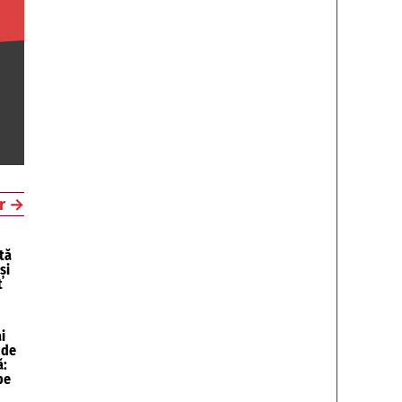
r
→
tă
și
t
i
 de
ă:
pe