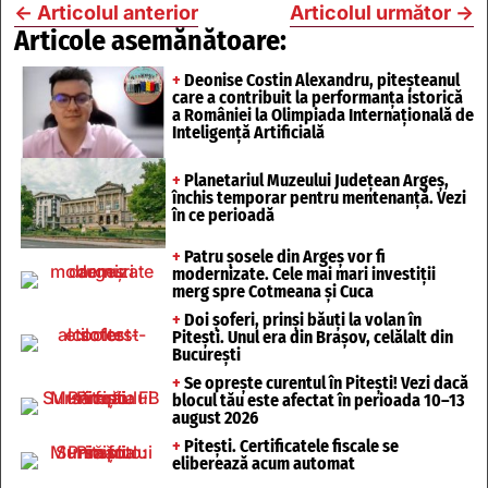
←
Articolul anterior
Articolul următor
→
Articole asemănătoare:
+
Deonise Costin Alexandru, piteșteanul
care a contribuit la performanța istorică
a României la Olimpiada Internațională de
Inteligență Artificială
+
Planetariul Muzeului Județean Argeș,
închis temporar pentru mentenanță. Vezi
în ce perioadă
+
Patru șosele din Argeș vor fi
modernizate. Cele mai mari investiții
merg spre Cotmeana și Cuca
+
Doi șoferi, prinși băuți la volan în
Pitești. Unul era din Brașov, celălalt din
București
+
Se oprește curentul în Pitești! Vezi dacă
blocul tău este afectat în perioada 10–13
august 2026
+
Pitești. Certificatele fiscale se
eliberează acum automat