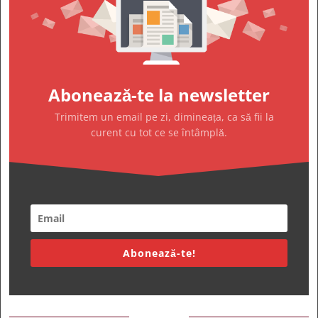
Abonează-te la newsletter
Trimitem un email pe zi, dimineața, ca să fii la
curent cu tot ce se întâmplă.
Abonează-te!