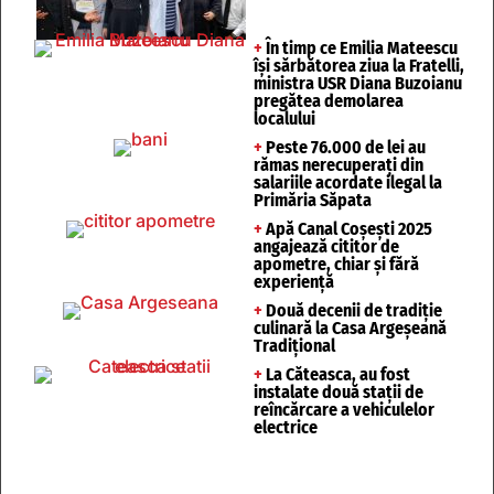
+
În timp ce Emilia Mateescu
își sărbătorea ziua la Fratelli,
ministra USR Diana Buzoianu
pregătea demolarea
localului
+
Peste 76.000 de lei au
rămas nerecuperați din
salariile acordate ilegal la
Primăria Săpata
+
Apă Canal Coșești 2025
angajează cititor de
apometre, chiar și fără
experiență
+
Două decenii de tradiție
culinară la Casa Argeșeană
Tradițional
+
La Căteasca, au fost
instalate două stații de
reîncărcare a vehiculelor
electrice