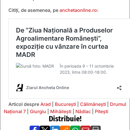
Citiți, de asemenea, pe
anchetaonline.ro
:
Articol despre
Arad
|
București
|
Călimănești
|
Drumul
Național 7
|
Giurgiu
|
Mihăilești
|
Nădlac
|
Pitești
Distribuie!