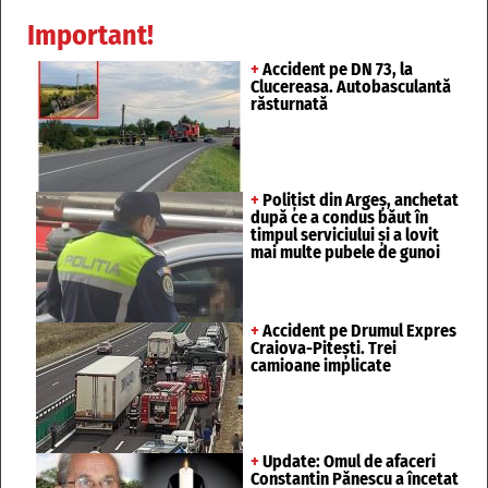
Important!
+
Accident pe DN 73, la
Clucereasa. Autobasculantă
răsturnată
+
Polițist din Argeș, anchetat
după ce a condus băut în
timpul serviciului și a lovit
mai multe pubele de gunoi
+
Accident pe Drumul Expres
Craiova-Pitești. Trei
camioane implicate
+
Update: Omul de afaceri
Constantin Pănescu a încetat