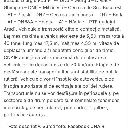
traseul: Giurgiu Pod PTF– DN5 – Giurgiu – DN5B –
Ghimpați – DN6 – Mihăilești – Centura de Sud București
– A1 – Pitești – DN7 – Centura Călimănești – DN7 – Boița
– A1 – DN68A – Holdea – A1 – Nădlac II PTF (județul
Arad). Vehiculele transportă câte o confecție metalică.
Lățimea maximă a vehiculelor este de 5,50, masa totală
40 tone, lungimea 17,5 m, înălțimea 4,55 m, viteza de
deplasare urmând a fi adaptată condițiilor de trafic.
CNAIR anunță că viteza maximă de deplasare a
vehiculelor cu depășiri este de 70 km/oră. Etapele de
desfășurare ale transporturilor sunt stabilite de poliția
rutieră. Vehiculele vor fi însoțite de autovehicule de
însoțire autorizate și de echipaje ale poliției rutiere.
Transporturile nu se vor desfășura în perioadele și pe
sectoarele de drum pe care sunt semnalate fenomene
meteorologice periculoase, prin codurile galben,
portocaliu sau roșu.
Foto descriptiv. Sursă foto: Facebook CNAIR