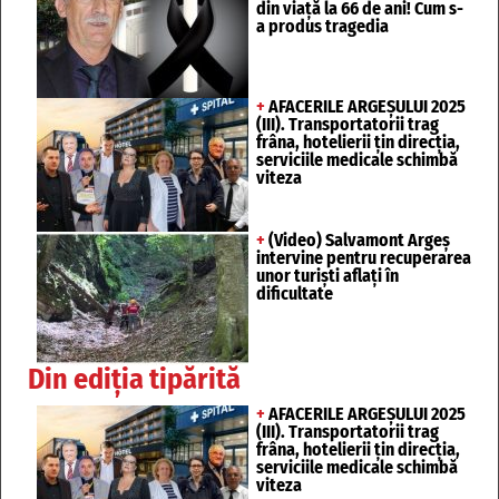
din viață la 66 de ani! Cum s-
a produs tragedia
+
AFACERILE ARGEȘULUI 2025
(III). Transportatorii trag
frâna, hotelierii țin direcția,
serviciile medicale schimbă
viteza
+
(Video) Salvamont Argeș
intervine pentru recuperarea
unor turişti aflaţi în
dificultate
Din ediția tipărită
+
AFACERILE ARGEȘULUI 2025
(III). Transportatorii trag
frâna, hotelierii țin direcția,
serviciile medicale schimbă
viteza