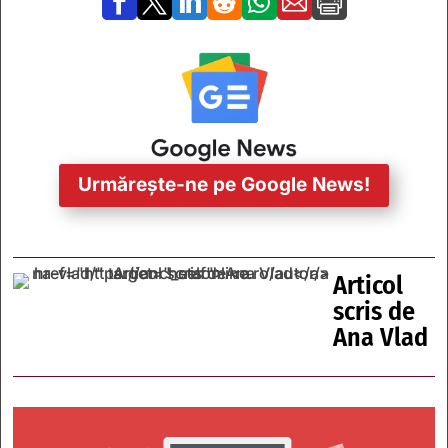







Urmărește-ne pe Google News!
Articol
scris de
Ana Vlad