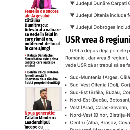
▼ Judeţul Dunăre Carpaţi Cu
Femeile de succes
▼ Judeţul Oltenia include fo
ale Argeșului:
Cătălina
Dumitrașcu:
▼ Judeţul Dobrogea include
Adevărata valoare
se vede în felul în
USR vrea 8 regiuni
care rămâi om,
indiferent de locul
în care ajungi
USR a depus deja primele pro
+
Raluca Dănălache:
României, dar vrea 8 regiuni, n
Sinceritatea este prima
calitate care ajută pe
vede USR că ar trebui să se f
oricine!
+
Denisa Raicu: Puterea
femeii constă în
Sud-Muntenia (Argeș, Călăr
libertatea de a rămâne
fidelă propriei identități
Sud-Vest Oltenia (Dolj, Gorj
Sud-Est (Brăila, Buzău, Con
Nord-Est (Bacău, Botoșani, 
Vest (Arad, Caraș-Severin,
Noua generație:
Nord-Vest (Bihor, Bistrița-
Cătălin Mîndroc:
Centru (Alba, Brașov, Cova
Leadershipul
începe cu