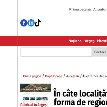
Prima pagină
Anunțur



Național
Argeș
Piteșt
/
/
/
Prima pagină
După locație
Județean
În câte localităț
În câte locali
forma de region
Fabricat în Argeș: