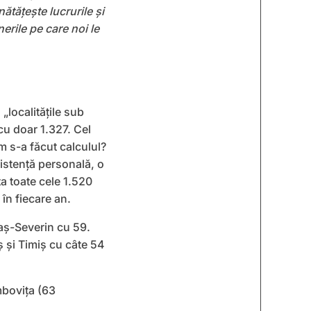
tățește lucrurile și
rile pe care noi le
„localitățile sub
cu doar 1.327. Cel
m s-a făcut calculul?
istență personală, o
ța toate cele 1.520
în fiecare an.
aș-Severin cu 59.
 și Timiș cu câte 54
mbovița (63