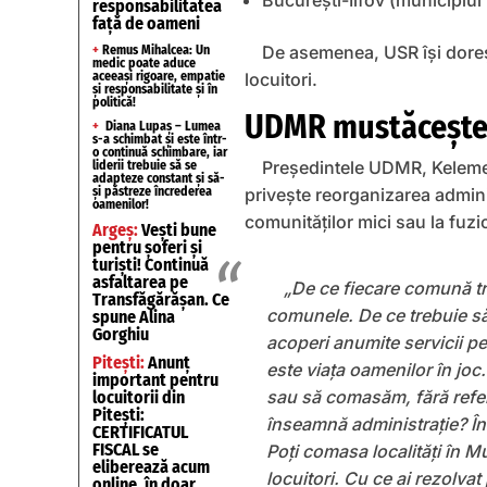
București-Ilfov (municipiul 
responsabilitatea
față de oameni
De asemenea, USR își doreș
+
Remus Mihalcea: Un
medic poate aduce
locuitori.
aceeași rigoare, empatie
și responsabilitate și în
politică!
UDMR mustăcește l
+
Diana Lupaș – Lumea
s-a schimbat și este într-
o continuă schimbare, iar
Preşedintele UDMR, Kelemen
liderii trebuie să se
adapteze constant și să-
priveşte reorganizarea adminis
și păstreze încrederea
oamenilor!
comunităţilor mici sau la fuzi
Argeș:
Vești bune
pentru șoferi și
turiști! Continuă
asfaltarea pe
„De ce fiecare comună tre
Transfăgărășan. Ce
comunele. De ce trebuie să 
spune Alina
Gorghiu
acoperi anumite servicii p
Pitești:
Anunț
este viaţa oamenilor în jo
important pentru
sau să comasăm, fără refer
locuitorii din
Pitești:
înseamnă administraţie? Îns
CERTIFICATUL
FISCAL se
Poţi comasa localităţi în 
eliberează acum
locuitori. Cu ce ai rezolv
online, în doar