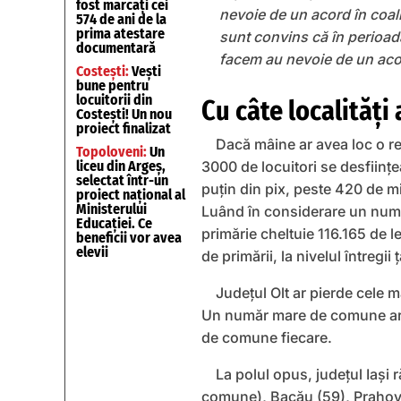
fost marcați cei
nevoie de un acord în coal
574 de ani de la
prima atestare
sunt convins că în perioad
documentară
facem au nevoie de un acor
Costești:
Vești
bune pentru
locuitorii din
Cu câte localități
Costești! Un nou
proiect finalizat
Dacă mâine ar avea loc o re
Topoloveni:
Un
3000 de locuitori se desființ
liceu din Argeș,
selectat într-un
puțin din pix, peste 420 de m
proiect național al
Ministerului
Luând în considerare un număr
Educației. Ce
primărie cheltuie 116.165 de l
beneficii vor avea
elevii
de primării, la nivelul întreg
Județul Olt ar pierde cele
Un număr mare de comune ar m
de comune fiecare.
La polul opus, județul Iaș
comune), Bacău (59), Prahova