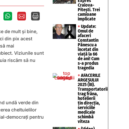
Expres
Craiova-
Pitești. Trei
camioane



implicate
+
Update:
Omul de
e de mult și bine,
afaceri
ci din pix acest
Constantin
Pănescu a
 să mai
încetat din
biect. Viziunile sunt
viață la 66
de ani! Cum
ruia riscăm să nu
s-a produs
tragedia
+
AFACERILE
ARGEȘULUI
2025 (III).
Transportatorii
trag frâna,
hotelierii
mind undă verde din
țin direcția,
serviciile
erea cheltuielilor
medicale
cial-democrați pentru
schimbă
viteza
+
(Video)