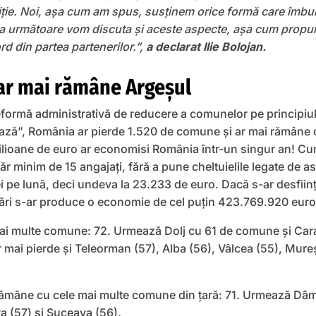
iție. Noi, așa cum am spus, susținem orice formă care îmbună
a următoare vom discuta și aceste aspecte, așa cum propune
d din partea partenerilor.”,
a declarat Ilie Bolojan.
 ar mai rămâne Argeșul
formă administrativă de reducere a comunelor pe principiul 
ează”, România ar pierde 1.520 de comune și ar mai rămâne 
ilioane de euro ar economisi România într-un singur an! Cu
 minim de 15 angajați, fără a pune cheltuielile legate de as
ei pe lună, deci undeva la 23.233 de euro. Dacă s-ar desfiin
ii țări s-ar produce o economie de cel puțin 423.769.920 euro 
 mai multe comune: 72. Urmează Dolj cu 61 de comune și Car
ai pierde și Teleorman (57), Alba (56), Vâlcea (55), Mureș
i rămâne cu cele mai multe comune din țară: 71. Urmează Dâ
 (57) și Suceava (56).