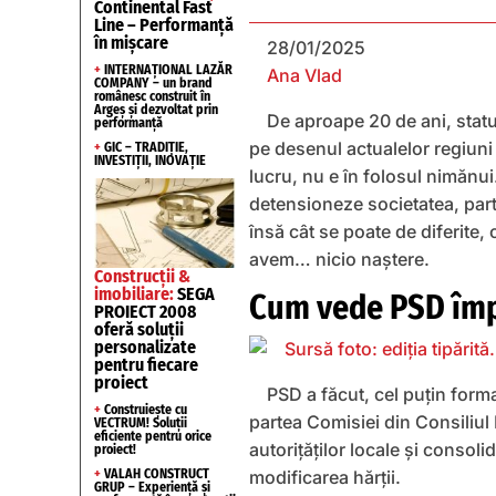
Continental Fast
Line – Performanță
în mișcare
28/01/2025
+
INTERNAȚIONAL LAZĂR
Ana Vlad
COMPANY – un brand
românesc construit în
Argeș și dezvoltat prin
De aproape 20 de ani, statu
performanță
pe desenul actualelor regiuni 
+
GIC – TRADIȚIE,
INVESTIȚII, INOVAȚIE
lucru, nu e în folosul nimănu
detensioneze societatea, part
însă cât se poate de diferite,
avem… nicio naștere.
Construcții &
imobiliare:
SEGA
Cum vede PSD împă
PROIECT 2008
oferă soluții
personalizate
pentru fiecare
proiect
PSD a făcut, cel puțin forma
+
Construiește cu
partea Comisiei din Consiliul 
VECTRUM! Soluții
eficiente pentru orice
autorițăților locale și consol
proiect!
+
VALAH CONSTRUCT
modificarea hărții.
GRUP – Experiență și