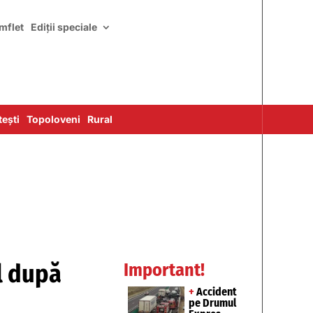
mflet
Ediții speciale
ești
Topoloveni
Rural
l după
Important!
+
Accident
pe Drumul