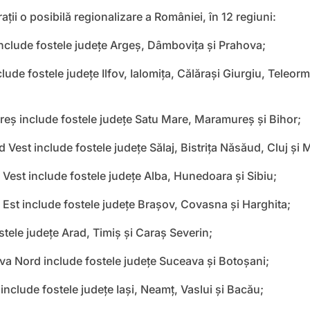
ii o posibilă regionalizare a României, în 12 regiuni:
clude fostele judeţe Argeş, Dâmboviţa şi Prahova;
de fostele judeţe Ilfov, Ialomiţa, Călăraşi Giurgiu, Teleor
ş include fostele judeţe Satu Mare, Maramureş şi Bihor;
 Vest include fostele judeţe Sălaj, Bistriţa Năsăud, Cluj şi 
Vest include fostele judeţe Alba, Hunedoara şi Sibiu;
Est include fostele judeţe Braşov, Covasna şi Harghita;
tele judeţe Arad, Timiş şi Caraş Severin;
 Nord include fostele judeţe Suceava şi Botoşani;
clude fostele judeţe Iaşi, Neamţ, Vaslui şi Bacău;