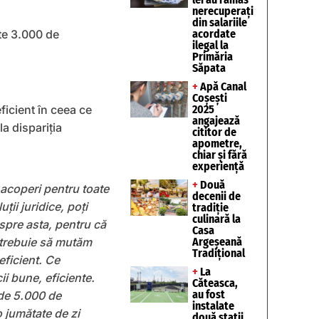
nerecuperați
din salariile
te 3.000 de
acordate
ilegal la
Primăria
Săpata
+
Apă Canal
Coșești
icient în ceea ce
2025
angajează
a dispariţia
cititor de
apometre,
chiar și fără
experiență
+
Două
 acoperi pentru toate
decenii de
ii juridice, poţi
tradiție
culinară la
spre asta, pentru că
Casa
ă trebuie să mutăm
Argeșeană
Tradițional
ficient. Ce
+
La
ii bune, eficiente.
Căteasca,
au fost
 de 5.000 de
instalate
 jumătate de zi
două stații