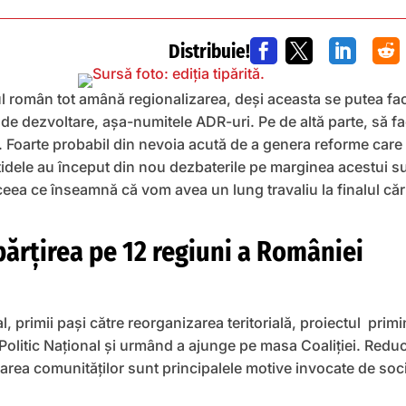
Distribuie!




l român tot amână regionalizarea, deși aceasta se putea fac
de dezvoltare, așa-numitele ADR-uri. Pe de altă parte, să fa
i. Foarte probabil din nevoia acută de a genera reforme care
idele au început din nou dezbaterile pe marginea acestui su
 ceea ce înseamnă că vom avea un lung travaliu la finalul că
rțirea pe 12 regiuni a României
l, primii pași către reorganizarea teritorială, proiectul pri
Politic Național și urmând a ajunge pe masa Coaliției. Reduc
idarea comunităților sunt principalele motive invocate de so