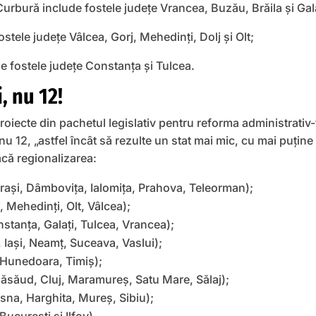
rbură include fostele judeţe Vrancea, Buzău, Brăila şi Gala
stele judeţe Vâlcea, Gorj, Mehedinţi, Dolj şi Olt;
 fostele judeţe Constanţa şi Tulcea.
, nu 12!
iecte din pachetul legislativ pentru reforma administrativ-t
u 12, „astfel încât să rezulte un stat mai mic, cu mai puține i
acă regionalizarea:
ași, Dâmbovița, Ialomița, Prahova, Teleorman);
, Mehedinți, Olt, Vâlcea);
stanța, Galați, Tulcea, Vrancea);
Iași, Neamț, Suceava, Vaslui);
 Hunedoara, Timiș);
Năsăud, Cluj, Maramureș, Satu Mare, Sălaj);
sna, Harghita, Mureș, Sibiu);