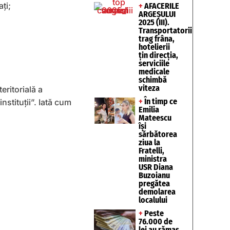
ţi;
+
AFACERILE
ARGEȘULUI
2025 (III).
Transportatorii
trag frâna,
hotelierii
țin direcția,
serviciile
medicale
schimbă
viteza
eritorială a
+
În timp ce
nstituții”. Iată cum
Emilia
Mateescu
își
sărbătorea
ziua la
Fratelli,
ministra
USR Diana
Buzoianu
pregătea
demolarea
localului
+
Peste
76.000 de
lei au rămas