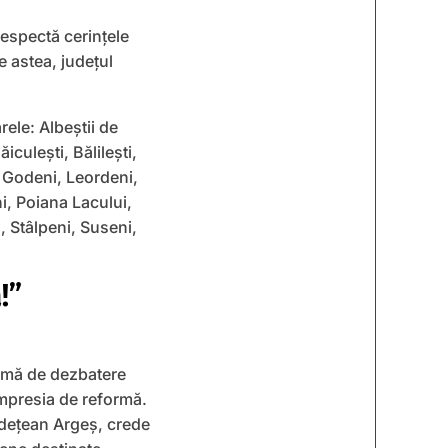
respectă cerințele
e astea, județul
ele: Albeștii de
culești, Bălilești,
, Godeni, Leordeni,
i, Poiana Lacului,
, Stâlpeni, Suseni,
!”
temă de dezbatere
impresia de reformă.
udețean Argeș, crede