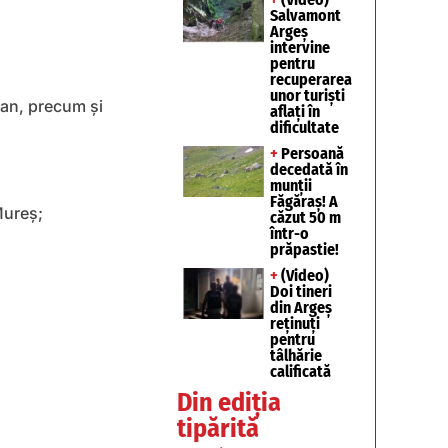
Salvamont
Argeș
intervine
pentru
recuperarea
unor turişti
man, precum şi
aflaţi în
dificultate
+
Persoană
decedată în
munții
Făgăraș! A
Mureş;
căzut 50 m
într-o
prăpastie!
+
(Video)
Doi tineri
din Argeș
reținuți
pentru
tâlhărie
calificată
Din ediția
tipărită