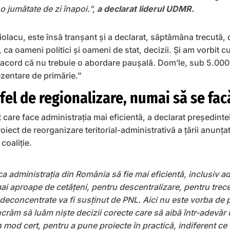
o jumătate de zi înapoi.”,
a declarat liderul UDMR.
olacu, este însă tranșant și a declarat, săptămâna trecută, 
 ca oameni politici şi oameni de stat, decizii. Şi am vorbit
acord că nu trebuie o abordare pauşală. Dom’le, sub 5.000 
rezentare de primărie.”
 fel de regionalizare, numai să se fac
ct care face administrația mai eficientă, a declarat președinte
proiect de reorganizare teritorial-administrativă a țării anun
coaliție.
ca administrația din România să fie mai eficientă, inclusiv a
mai aproape de cetățeni, pentru descentralizare, pentru tre
le deconcentrate va fi susținut de PNL. Aici nu este vorba de 
lucrăm să luăm niște decizii corecte care să aibă într-adevăr 
 mod cert, pentru a pune proiecte în practică, indiferent ce 