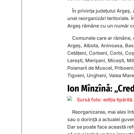
În privința județului Argeș,
unei reorganizări teritoriale.
Argeș rămâne cu un număr co
Comunele care ar rămâne, da
Argeș, Albota, Aninoasa, Basc
Cetățeni, Corbeni, Corbi, Coș
Lerești, Merișani, Micești, M
Poienarii de Muscel, Priboeni,
Tigveni, Ungheni, Valea Mare P
Ion Mînzînă: „Cred
Reorganizarea, mai ales înt
sau o dorință a actualei guver
Dar se poate face această re