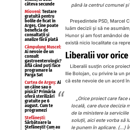
câteva secunde
până la centrul comunei şi 
Mioveni:
Testare
gratuită pentru
Președintele PSD, Marcel Ci
bolile de ficat în
Argeș. Cine poate
luăm decizii şi să ne asumăm,
beneficia de
consultații și
Hunor şi am fost amândoi de 
analize fără plată
există nicio localitate ca rep
Câmpulung Muscel:
Ai nevoie de un
Liberalii vor orice
consult
gastroenterologic?
Află când poți face
Liberalii susțin orice proie
programare la
Ilie Bolojan, cu privire la un 
Parga Sat
că este nevoie de un acord în 
Curtea de Argeș:
Ai
un câine sau o
pisică? Primăria
oferă sterilizări
„Orice proiect care face 
gratuite pe 6
locală, care duce decizia 
august. Cum te
programezi
de la ministere la servicii
Ștefănești:
soluții, aici este vorba să 
Sărbătoare la
Ștefănești! Cum au
le punem în aplicare. (…) În