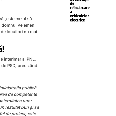
de
reîncărcare
a
vehiculelor
că „este cazul să
electrice
 cu domnul Kelemen
de locuitori nu mai
ă!
le interimar al PNL,
țat de PSD, precizând
dministrația publică
cerea de competențe
paternitatea unor
un rezultat bun și să
fel de proiect, este