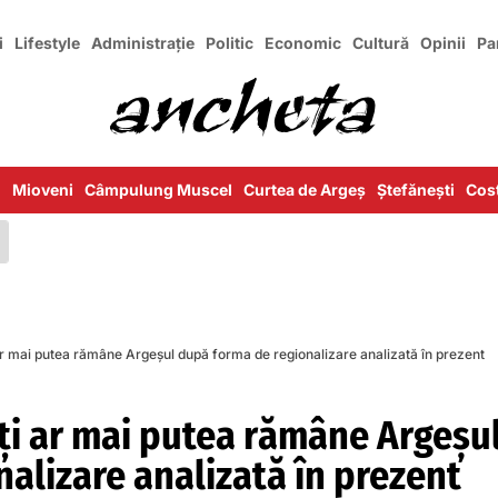
i
Lifestyle
Administrație
Politic
Economic
Cultură
Opinii
Pa
i
Mioveni
Câmpulung Muscel
Curtea de Argeș
Ștefănești
Cost
i ar mai putea rămâne Argeșul după forma de regionalizare analizată în prezent
tăți ar mai putea rămâne Argeșu
alizare analizată în prezent