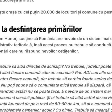
București și Ilfov).
te orașe cu cel puțin 20.000 de locuitori și comune cu pes
a desființarea primăriilor
 Hunor, susţine că România are nevoie de un sistem mai ef
trativ-teritorială, însă acest proces nu trebuie să conducă l
onări care nu răspund nevoilor cetăţenilor.
buie să aibă direcţie de achiziţii? Nu trebuie, judeţul poate
aibă fiecare comună câte un secretar? Prin ADI sau alte soluţ
entru fiecare comună, dar trebuie să vorbim foarte serios de
c. Nu poţi spune că o comunitate mică trebuie să dispară, c
endum astăzi nu se poate face. E nevoie de un sistem mai e
eamnă servicii publice. Şi ei trebuie să aibă astfel de servic
Munţii Apuseni de pe o rază de 50-60 de km, să ai o comună
at problemele oamenilor acolo? Cu nimic. Trebuie să meargă o