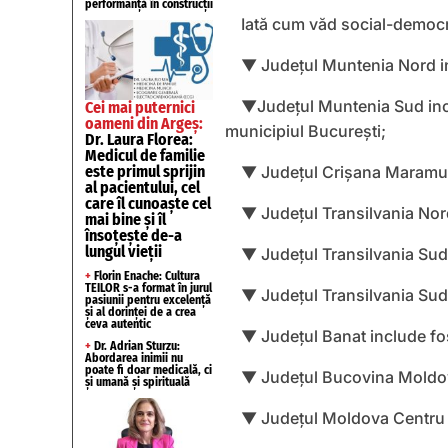
performanță în construcții
Iată cum văd social-democraț
▼ Judeţul Muntenia Nord in
▼Judeţul Muntenia Sud inclu
Cei mai puternici
oameni din Argeș:
municipiul Bucureşti;
Dr. Laura Florea:
Medicul de familie
▼ Judeţul Crişana Maramure
este primul sprijin
al pacientului, cel
care îl cunoaște cel
▼ Judeţul Transilvania Nord
mai bine și îl
însoțește de-a
lungul vieții
▼ Judeţul Transilvania Sud 
+
Florin Enache: Cultura
TEILOR s-a format în jurul
▼ Judeţul Transilvania Sud 
pasiunii pentru excelență
și al dorinței de a crea
ceva autentic
▼ Judeţul Banat include fos
+
Dr. Adrian Sturzu:
Abordarea inimii nu
poate fi doar medicală, ci
▼ Judeţul Bucovina Moldova
și umană și spirituală
▼ Judeţul Moldova Centru in