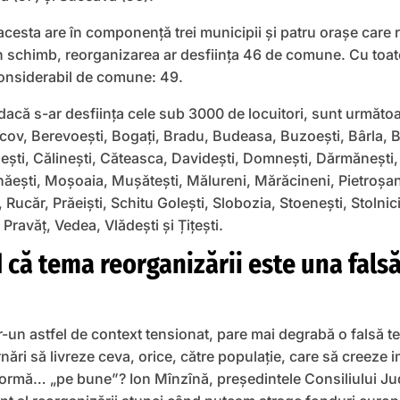
 acesta are în componență trei municipii și patru orașe care 
 În schimb, reorganizarea ar desființa 46 de comune. Cu toat
nsiderabil de comune: 49.
că s-ar desființa cele sub 3000 de locuitori, sunt următoar
ov, Berevoești, Bogați, Bradu, Budeasa, Buzoești, Bârla, Băi
ești, Călinești, Căteasca, Davidești, Domnești, Dărmănești
ihăești, Moșoaia, Mușătești, Mălureni, Mărăcineni, Pietroșan
 Rucăr, Prăeiști, Schitu Golești, Slobozia, Stoenești, Stolnici
ravăț, Vedea, Vlădești și Țițești.
 că tema reorganizării este una falsă
r-un astfel de context tensionat, pare mai degrabă o falsă 
nări să livreze ceva, orice, către populație, care să creeze 
formă… „pe bune”? Ion Mînzînă, președintele Consiliului J