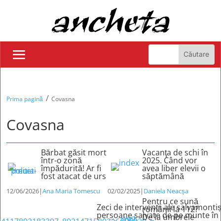
/
Prima pagină
Covasna
Covasna
Bărbat găsit mort
Vacanţa de schi în
într-o zonă
2025. Când vor
împădurită! Ar fi
avea liber elevii o
fost atacat de urs
săptămână
12/06/2026
|
Ana Maria Tomescu
02/02/2025
|
Daniela Neacșa
Pentru ce sună
Zeci de intervenții ale salvamontiș
românii la 112?
persoane salvate de pe munte în 
De la umbrele