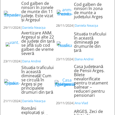
Cod galben de
Cod galben de
ninsori în zonele
ninsori în zona
de munte din 11
de munte a
judeţe. Este vizat
județului Argeș
și Argeșul
28/11/2024
|
Daniela Neacșa
29/11/2024
|
Daniela Neacșa
Avertizare ANM.
Situația traficului
Argeșul și alte 22
în această
de județe din țară
dimineață pe
se află sub cod
drumurile din
galben de vreme
țară
severă
23/11/2024
|
Dana Andrei
23/11/2024
|
Dana Andrei
Casa Județeană
Situația traficului
de Pensii Argeș.
în această
Bilete
dimineață! Cum
nevalorificate
se circulă în
pentru tratament
Argeș și pe
balnear –
principalele
reduceri pentru
drumuri din țară
pensionari
21/11/2024
|
Daniela Neacșa
20/11/2024
|
Ana Vlad
Români
ARGEȘ. Zeci de
exploatați și