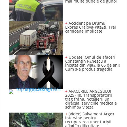
mai multe pubele de gunoi
+
Accident pe Drumul
Expres Craiova-Pitești. Trei
camioane implicate
+
Update: Omul de afaceri
Constantin Pănescu a
încetat din viață la 66 de ani!
Cum s-a produs tragedia
+
AFACERILE ARGEȘULUI
2025 (III). Transportatorii
trag frâna, hotelierii țin
direcția, serviciile medicale
schimbă viteza
+
(Video) Salvamont Argeș
intervine pentru
recuperarea unor turişti
aflaţi în dificultate