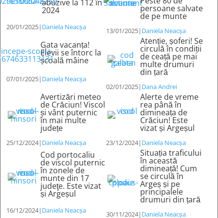
Peste 80 de
abuzive la 112 în
persoane salvate
2024
de pe munte
20/01/2025
|
Daniela Neacșa
13/01/2025
|
Daniela Neacșa
Atenție, șoferi! Se
Gata vacanța!
circulă în condiții
Elevii se întorc la
de ceață pe mai
școală mâine
multe drumuri
din țară
07/01/2025
|
Daniela Neacșa
02/01/2025
|
Dana Andrei
Avertizări meteo
Alerte de vreme
de Crăciun! Viscol
rea până în
și vânt puternic
dimineața de
în mai multe
Crăciun! Este
județe
vizat și Argeșul
25/12/2024
|
Daniela Neacșa
23/12/2024
|
Daniela Neacșa
Situația traficului
Cod portocaliu
în această
de viscol puternic
dimineață! Cum
în zonele de
se circulă în
munte din 17
Argeș și pe
judeţe. Este vizat
principalele
și Argeșul
drumuri din țară
16/12/2024
|
Daniela Neacșa
30/11/2024
|
Daniela Neacșa