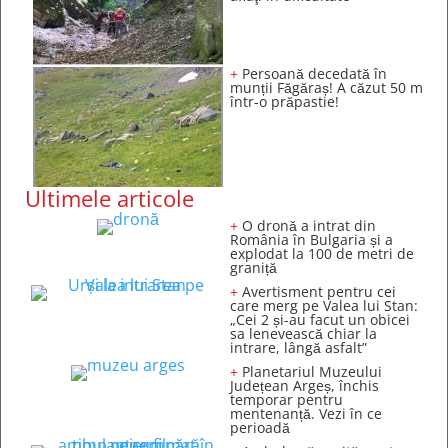
+
Persoană decedată în
munții Făgăraș! A căzut 50 m
într-o prăpastie!
Ultimele articole
+
O dronă a intrat din
România în Bulgaria și a
explodat la 100 de metri de
graniță
+
Avertisment pentru cei
care merg pe Valea lui Stan:
„Cei 2 și-au facut un obicei
sa lenevească chiar la
intrare, lângă asfalt”
+
Planetariul Muzeului
Județean Argeș, închis
temporar pentru
mentenanță. Vezi în ce
perioadă