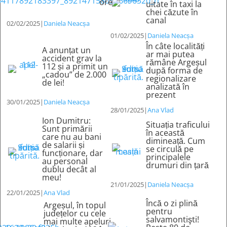
ore
uitate în taxi la
chei căzute în
canal
02/02/2025
|
Daniela Neacșa
01/02/2025
|
Daniela Neacșa
În câte localități
A anunțat un
ar mai putea
accident grav la
rămâne Argeșul
112 și a primit un
după forma de
„cadou” de 2.000
regionalizare
de lei!
analizată în
prezent
30/01/2025
|
Daniela Neacșa
28/01/2025
|
Ana Vlad
Ion Dumitru:
Situația traficului
Sunt primării
în această
care nu au bani
dimineață. Cum
de salarii și
se circulă pe
funcționare, dar
principalele
au personal
drumuri din țară
dublu decât al
meu!
21/01/2025
|
Daniela Neacșa
22/01/2025
|
Ana Vlad
Încă o zi plină
Argeșul, în topul
pentru
județelor cu cele
salvamontişti!
mai multe apeluri