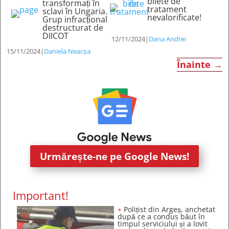
bilete de
transformați în
tratament
sclavi în Ungaria.
nevalorificate!
Grup infracțional
destructurat de
DIICOT
12/11/2024
|
Dana Andrei
15/11/2024
|
Daniela Neacșa
Înainte
→
Urmărește-ne pe Google News!
Important!
+
Polițist din Argeș, anchetat
după ce a condus băut în
timpul serviciului și a lovit