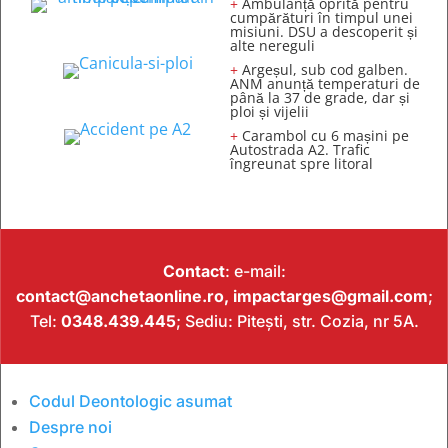
+
Ambulanță oprită pentru
cumpărături în timpul unei
misiuni. DSU a descoperit și
alte nereguli
+
Argeșul, sub cod galben.
ANM anunță temperaturi de
până la 37 de grade, dar și
ploi și vijelii
+
Carambol cu 6 mașini pe
Autostrada A2. Trafic
îngreunat spre litoral
Contact
: e-mail:
contact@anchetaonline.ro,
impactarges@gmail.com
;
Tel:
0348.439.445
; Sediu: Pitești, str. Cozia, nr 5A.
Codul Deontologic asumat
Despre noi