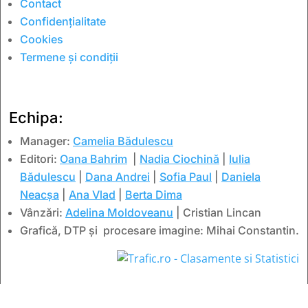
Contact
Confidențialitate
Cookies
Termene și condiții
Echipa:
Manager:
Camelia Bădulescu
Editori:
Oana Bahrim
|
Nadia Ciochină
|
Iulia
Bădulescu
|
Dana Andrei
|
Sofia Paul
|
Daniela
Neacșa
|
Ana Vlad
|
Berta Dima
Vânzări:
Adelina Moldoveanu
| Cristian Lincan
Grafică, DTP și procesare imagine: Mihai Constantin.