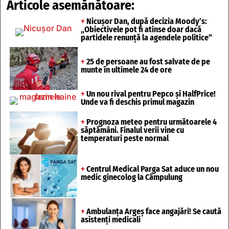
Articole asemănătoare:
+
Nicușor Dan, după decizia Moody’s:
„Obiectivele pot fi atinse doar dacă
partidele renunță la agendele politice”
+
25 de persoane au fost salvate de pe
munte în ultimele 24 de ore
+
Un nou rival pentru Pepco și HalfPrice!
Unde va fi deschis primul magazin
+
Prognoza meteo pentru următoarele 4
săptămâni. Finalul verii vine cu
temperaturi peste normal
+
Centrul Medical Parga Sat aduce un nou
medic ginecolog la Câmpulung
+
Ambulanța Argeș face angajări! Se caută
asistenți medicali