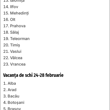
Ialomița
Ilfov
Mehedinți
Olt
Prahova
Sălaj
Teleorman
Timiș
Vaslui
Vâlcea
Vrancea
Vacanța de schi 24-28 februarie
Alba
Arad
Bacău
Botoșani
Braşov