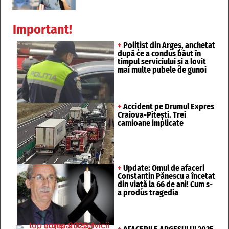
Important!
+
Polițist din Argeș, anchetat
după ce a condus băut în
timpul serviciului și a lovit
mai multe pubele de gunoi
+
Accident pe Drumul Expres
Craiova-Pitești. Trei
camioane implicate
+
Update: Omul de afaceri
Constantin Pănescu a încetat
din viață la 66 de ani! Cum s-
a produs tragedia