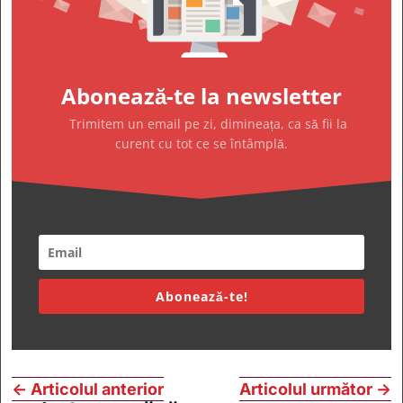
Abonează-te la newsletter
Trimitem un email pe zi, dimineața, ca să fii la
curent cu tot ce se întâmplă.
Abonează-te!
←
Articolul anterior
Articolul următor
→