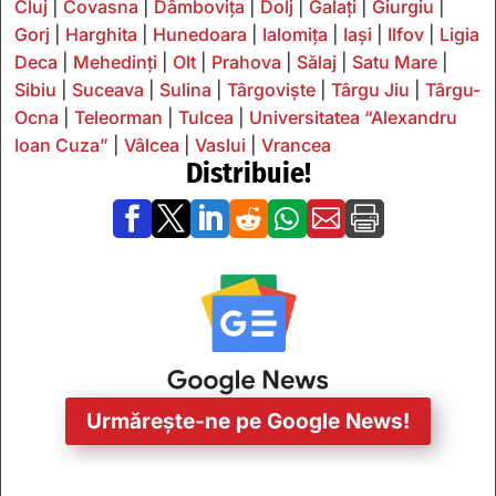
Cluj
|
Covasna
|
Dâmbovița
|
Dolj
|
Galați
|
Giurgiu
|
Gorj
|
Harghita
|
Hunedoara
|
Ialomița
|
Iași
|
Ilfov
|
Ligia
Deca
|
Mehedinți
|
Olt
|
Prahova
|
Sălaj
|
Satu Mare
|
Sibiu
|
Suceava
|
Sulina
|
Târgoviște
|
Târgu Jiu
|
Târgu-
Ocna
|
Teleorman
|
Tulcea
|
Universitatea “Alexandru
Ioan Cuza”
|
Vâlcea
|
Vaslui
|
Vrancea
Distribuie!







Urmărește-ne pe Google News!