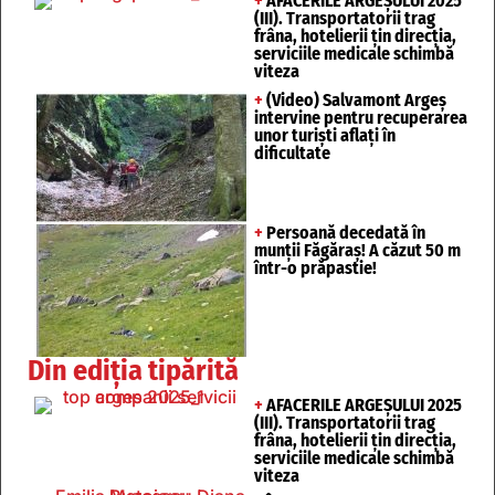
+
AFACERILE ARGEȘULUI 2025
(III). Transportatorii trag
frâna, hotelierii țin direcția,
serviciile medicale schimbă
viteza
+
(Video) Salvamont Argeș
intervine pentru recuperarea
unor turişti aflaţi în
dificultate
+
Persoană decedată în
munții Făgăraș! A căzut 50 m
într-o prăpastie!
Din ediția tipărită
+
AFACERILE ARGEȘULUI 2025
(III). Transportatorii trag
frâna, hotelierii țin direcția,
serviciile medicale schimbă
viteza