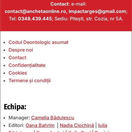
Contact
: e-mail:
contact@anchetaonline.ro,
impactarges@gmail.com
;
Tel:
0348.439.445
; Sediu: Pitești, str. Cozia, nr 5A.
Codul Deontologic asumat
Despre noi
Contact
Confidențialitate
Cookies
Termene și condiții
Echipa:
Manager:
Camelia Bădulescu
Editori:
Oana Bahrim
|
Nadia Ciochină
|
Iulia