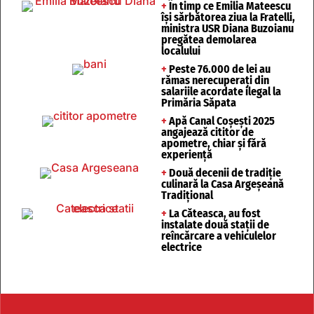
+
În timp ce Emilia Mateescu
își sărbătorea ziua la Fratelli,
ministra USR Diana Buzoianu
pregătea demolarea
localului
+
Peste 76.000 de lei au
rămas nerecuperați din
salariile acordate ilegal la
Primăria Săpata
+
Apă Canal Coșești 2025
angajează cititor de
apometre, chiar și fără
experiență
+
Două decenii de tradiție
culinară la Casa Argeșeană
Tradițional
+
La Căteasca, au fost
instalate două stații de
reîncărcare a vehiculelor
electrice