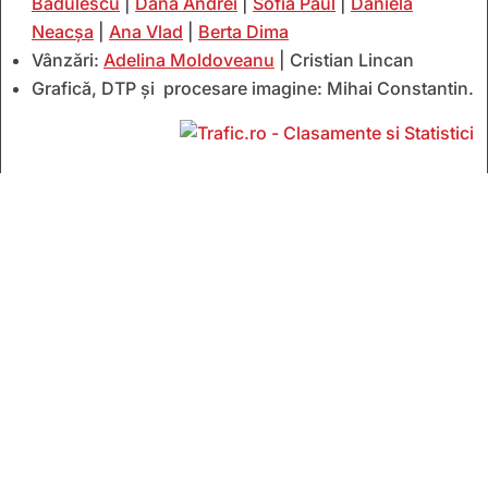
Bădulescu
|
Dana Andrei
|
Sofia Paul
|
Daniela
Neacșa
|
Ana Vlad
|
Berta Dima
Vânzări:
Adelina Moldoveanu
| Cristian Lincan
Grafică, DTP și procesare imagine: Mihai Constantin.