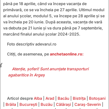
până pe 18 aprilie, când va începe vacanța de
primăvară, ce se va încheia pe 27 aprilie. Ultimul modul
al anului școlar, modulul 5, va începe pe 28 aprilie și se
va încheia pe 20 iunie. După aceasta, vacanța de vară
va debuta pe 21 iunie și va dura până pe 7 septembrie,
marcând finalul anului școlar 2024-2025.
Foto descriptiv adevarul.ro
Citiți, de asemenea, pe
anchetaonline.ro:
Atenție, șoferi! Sunt anunțate transporturi
agabaritice în Argeș
Articol despre
Alba
|
Arad
|
Bacău
|
Bistrița
|
Botoșani
|
Brăila
|
București
|
Buzău
|
Călărași
|
Caraș-Severin
|