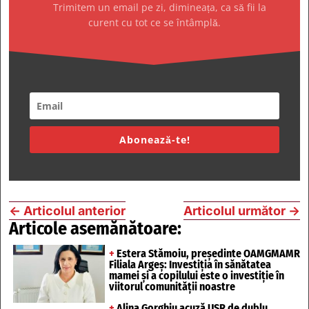
Trimitem un email pe zi, dimineața, ca să fii la
curent cu tot ce se întâmplă.
Abonează-te!
←
Articolul anterior
Articolul următor
→
Articole asemănătoare:
+
Estera Stămoiu, președinte OAMGMAMR
Filiala Argeș: Investiția în sănătatea
mamei și a copilului este o investiție în
viitorul comunității noastre
+
Alina Gorghiu acuză USR de dublu