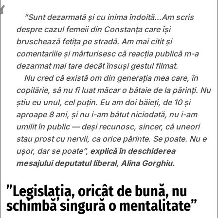
”Sunt dezarmată și cu inima îndoită…Am scris
despre cazul femeii din Constanța care își
bruschează fetița pe stradă. Am mai citit și
comentariile și mărturisesc că reacția publică m-a
dezarmat mai tare decât însuși gestul filmat.
Nu cred că există om din generația mea care, în
copilărie, să nu fi luat măcar o bătaie de la părinți. Nu
știu eu unul, cel puțin. Eu am doi băieți, de 10 și
aproape 8 ani, și nu i-am bătut niciodată, nu i-am
umilit în public — deși recunosc, sincer, că uneori
stau prost cu nervii, ca orice părinte. Se poate. Nu e
ușor, dar se poate”,
explică în deschiderea
mesajului deputatul liberal, Alina Gorghiu.
”Legislația, oricât de bună, nu
schimbă singură o mentalitate”