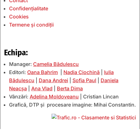
Contact
Confidențialitate
Cookies
Termene și condiții
Echipa:
Manager:
Camelia Bădulescu
Editori:
Oana Bahrim
|
Nadia Ciochină
|
Iulia
Bădulescu
|
Dana Andrei
|
Sofia Paul
|
Daniela
Neacșa
|
Ana Vlad
|
Berta Dima
Vânzări:
Adelina Moldoveanu
| Cristian Lincan
Grafică, DTP și procesare imagine: Mihai Constantin.