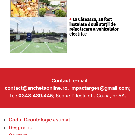
+
La Căteasca, au fost
instalate două stații de
reîncărcare a vehiculelor
electrice
Contact
: e-mail:
contact@anchetaonline.ro,
impactarges@gmail.com
;
Tel:
0348.439.445
; Sediu: Pitești, str. Cozia, nr 5A.
Codul Deontologic asumat
Despre noi