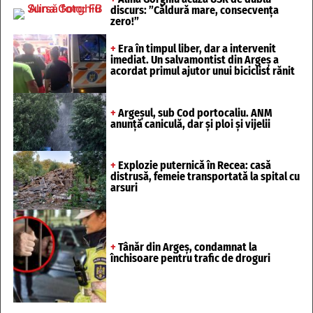
discurs: ”Căldură mare, consecvența
zero!”
+
Era în timpul liber, dar a intervenit
imediat. Un salvamontist din Argeș a
acordat primul ajutor unui biciclist rănit
+
Argeșul, sub Cod portocaliu. ANM
anunță caniculă, dar și ploi și vijelii
+
Explozie puternică în Recea: casă
distrusă, femeie transportată la spital cu
arsuri
+
Tânăr din Argeș, condamnat la
închisoare pentru trafic de droguri