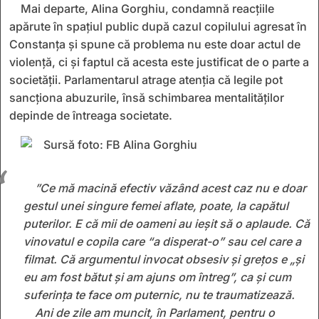
Mai departe, Alina Gorghiu, condamnă reacțiile
apărute în spațiul public după cazul copilului agresat în
Constanța și spune că problema nu este doar actul de
violență, ci și faptul că acesta este justificat de o parte a
societății. Parlamentarul atrage atenția că legile pot
sancționa abuzurile, însă schimbarea mentalităților
depinde de întreaga societate.
”Ce mă macină efectiv văzând acest caz nu e doar
gestul unei singure femei aflate, poate, la capătul
puterilor. E că mii de oameni au ieșit să o aplaude. Că
vinovatul e copila care “a disperat-o” sau cel care a
filmat. Că argumentul invocat obsesiv și grețos e „și
eu am fost bătut și am ajuns om întreg”, ca și cum
suferința te face om puternic, nu te traumatizează.
Ani de zile am muncit, în Parlament, pentru o