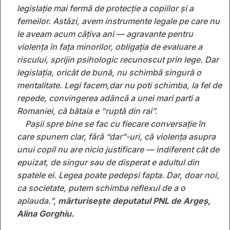
legislație mai fermă de protecție a copiilor și a
femeilor. Astăzi, avem instrumente legale pe care nu
le aveam acum câțiva ani — agravante pentru
violența în fața minorilor, obligația de evaluare a
riscului, sprijin psihologic recunoscut prin lege. Dar
legislația, oricât de bună, nu schimbă singură o
mentalitate. Legi facem,dar nu poti schimba, la fel de
repede, convingerea adâncă a unei mari parti a
Romaniei, că bătaia e “ruptă din rai”.
Pașii spre bine se fac cu fiecare conversație în
care spunem clar, fără “dar”-uri, că violența asupra
unui copil nu are nicio justificare — indiferent cât de
epuizat, de singur sau de disperat e adultul din
spatele ei. Legea poate pedepsi fapta. Dar, doar noi,
ca societate, putem schimba reflexul de a o
aplauda.”,
mărturisește deputatul PNL de Argeș,
Alina Gorghiu.