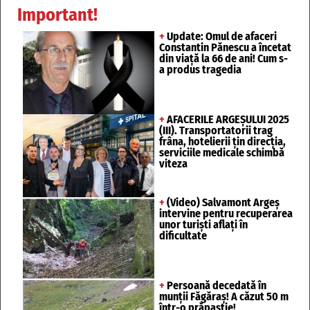
Important!
+
Update: Omul de afaceri
Constantin Pănescu a încetat
din viață la 66 de ani! Cum s-
a produs tragedia
+
AFACERILE ARGEȘULUI 2025
(III). Transportatorii trag
frâna, hotelierii țin direcția,
serviciile medicale schimbă
viteza
+
(Video) Salvamont Argeș
intervine pentru recuperarea
unor turişti aflaţi în
dificultate
+
Persoană decedată în
munții Făgăraș! A căzut 50 m
într-o prăpastie!