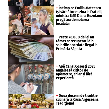
+
În timp ce Emilia Mateescu
își sărbătorea ziua la Fratelli,
ministra USR Diana Buzoianu
pregătea demolarea
localului
+
Peste 76.000 de lei au
rămas nerecuperați din
salariile acordate ilegal la
Primăria Săpata
+
Apă Canal Coșești 2025
angajează cititor de
apometre, chiar și fără
experiență
+
Două decenii de tradiție
culinară la Casa Argeșeană
Tradițional