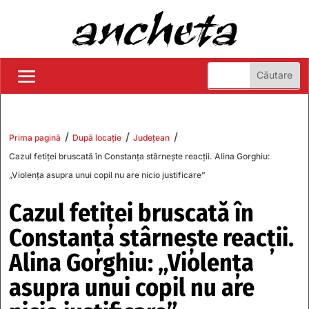
/
/
/
Prima pagină
După locație
Județean
Cazul fetiței bruscată în Constanța stârnește reacții. Alina Gorghiu:
„Violența asupra unui copil nu are nicio justificare”
Cazul fetiței bruscată în
Constanța stârnește reacții.
Alina Gorghiu: „Violența
asupra unui copil nu are