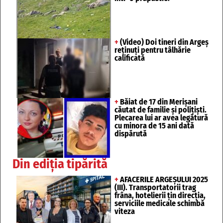
+
(Video) Doi tineri din Argeș
reținuți pentru tâlhărie
calificată
+
Băiat de 17 din Merișani
căutat de familie și polițiști.
Plecarea lui ar avea legătură
cu minora de 15 ani dată
dispărută
Din ediția tipărită
+
AFACERILE ARGEȘULUI 2025
(III). Transportatorii trag
frâna, hotelierii țin direcția,
serviciile medicale schimbă
viteza