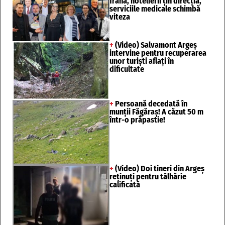
frâna, hotelierii țin direcția,
serviciile medicale schimbă
viteza
+
(Video) Salvamont Argeș
intervine pentru recuperarea
unor turişti aflaţi în
dificultate
+
Persoană decedată în
munții Făgăraș! A căzut 50 m
într-o prăpastie!
+
(Video) Doi tineri din Argeș
reținuți pentru tâlhărie
calificată