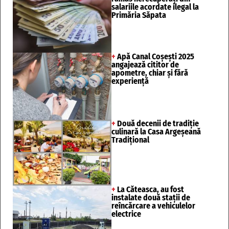
salariile acordate ilegal la
Primăria Săpata
+
Apă Canal Coșești 2025
angajează cititor de
apometre, chiar și fără
experiență
+
Două decenii de tradiție
culinară la Casa Argeșeană
Tradițional
+
La Căteasca, au fost
instalate două stații de
reîncărcare a vehiculelor
electrice