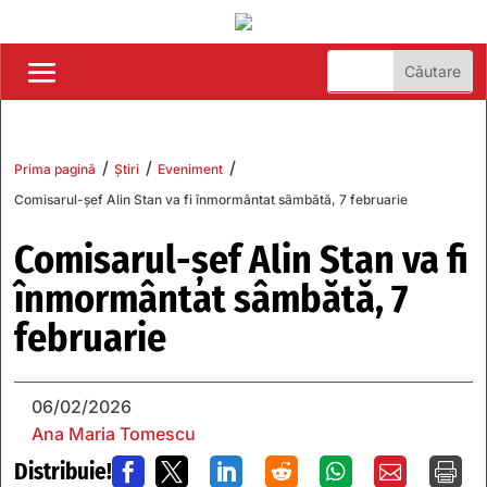
/
/
/
Prima pagină
Știri
Eveniment
Comisarul-șef Alin Stan va fi înmormântat sâmbătă, 7 februarie
Comisarul-șef Alin Stan va fi
înmormântat sâmbătă, 7
februarie
06/02/2026
Ana Maria Tomescu
Distribuie!






