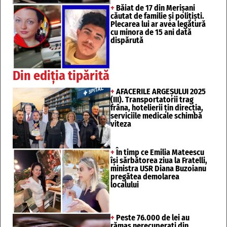
+
Băiat de 17 din Merișani
căutat de familie și polițiști.
Plecarea lui ar avea legătură
cu minora de 15 ani dată
dispărută
Din ediția tipărită
+
AFACERILE ARGEȘULUI 2025
(III). Transportatorii trag
frâna, hotelierii țin direcția,
serviciile medicale schimbă
viteza
+
În timp ce Emilia Mateescu
își sărbătorea ziua la Fratelli,
ministra USR Diana Buzoianu
pregătea demolarea
localului
+
Peste 76.000 de lei au
rămas nerecuperați din