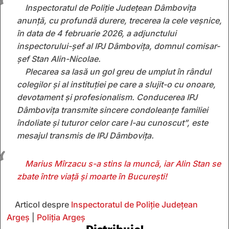
Inspectoratul de Poliție Județean Dâmbovița
anunță, cu profundă durere, trecerea la cele veșnice,
în data de 4 februarie 2026, a adjunctului
inspectorului-șef al IPJ Dâmbovița, domnul comisar-
șef Stan Alin-Nicolae.
Plecarea sa lasă un gol greu de umplut în rândul
colegilor și al instituției pe care a slujit-o cu onoare,
devotament și profesionalism. Conducerea IPJ
Dâmbovița transmite sincere condoleanțe familiei
îndoliate și tuturor celor care l-au cunoscut”, este
mesajul transmis de IPJ Dâmbovița.
Marius Mîrzacu s-a stins la muncă, iar Alin Stan se
zbate între viață și moarte în București!
Articol despre
Inspectoratul de Poliție Județean
Argeș
|
Poliţia Argeş