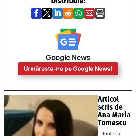
Distribuie!







Urmărește-ne pe Google News!
Articol
scris de
Ana Maria
Tomescu
Editor și