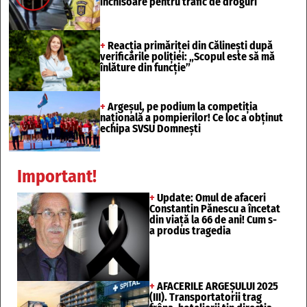
închisoare pentru trafic de droguri
+
Reacția primăriței din Călinești după
verificările poliției: „Scopul este să mă
înlăture din funcție”
+
Argeșul, pe podium la competiția
națională a pompierilor! Ce loc a obținut
echipa SVSU Domnești
Important!
+
Update: Omul de afaceri
Constantin Pănescu a încetat
din viață la 66 de ani! Cum s-
a produs tragedia
+
AFACERILE ARGEȘULUI 2025
(III). Transportatorii trag