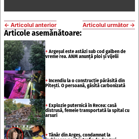
←
Articolul anterior
Articolul următor
→
Articole asemănătoare:
+
Argeșul este astăzi sub cod galben de
vreme rea. ANM anunță ploi și vijelii
+
Incendiu la o construcție părăsită din
Pitești. O persoană, găsită carbonizată
+
Explozie puternică în Recea: casă
distrusă, femeie transportată la spital cu
arsuri
+
Tânăr din Argeș, condamnat la