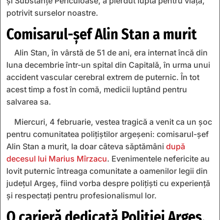
și Substanțe Periculoase, a pierdut lupta pentru viață,
potrivit surselor noastre.
Comisarul-șef Alin Stan a murit
Alin Stan, în vârstă de 51 de ani, era internat încă din
luna decembrie într-un spital din Capitală, în urma unui
accident vascular cerebral extrem de puternic. În tot
acest timp a fost în comă, medicii luptând pentru
salvarea sa.
Miercuri, 4 februarie, vestea tragică a venit ca un șoc
pentru comunitatea polițiștilor argeșeni: comisarul-șef
Alin Stan a murit, la doar câteva săptămâni
după
decesul lui Marius Mîrzacu
. Evenimentele nefericite au
lovit puternic întreaga comunitate a oamenilor legii din
județul Argeș, fiind vorba despre polițiști cu experiență
și respectați pentru profesionalismul lor.
O carieră dedicată Poliției Argeș.