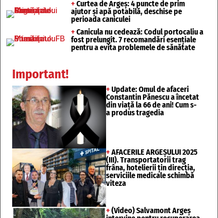
+
Curtea de Argeș: 4 puncte de prim
ajutor și apă potabilă, deschise pe
perioada caniculei
+
Canicula nu cedează: Codul portocaliu a
fost prelungit. 7 recomandări esențiale
pentru a evita problemele de sănătate
Important!
+
Update: Omul de afaceri
Constantin Pănescu a încetat
din viață la 66 de ani! Cum s-
a produs tragedia
+
AFACERILE ARGEȘULUI 2025
(III). Transportatorii trag
frâna, hotelierii țin direcția,
serviciile medicale schimbă
viteza
+
(Video) Salvamont Argeș