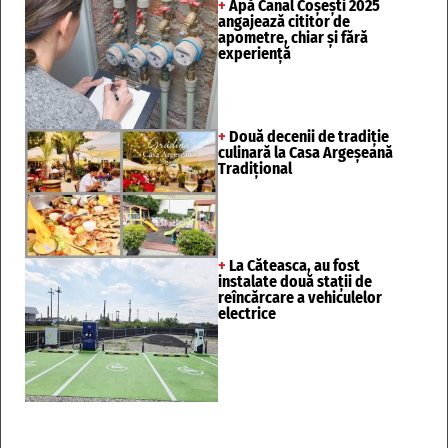
+
Apă Canal Coșești 2025
angajează cititor de
apometre, chiar și fără
experiență
+
Două decenii de tradiție
culinară la Casa Argeșeană
Tradițional
+
La Căteasca, au fost
instalate două stații de
reîncărcare a vehiculelor
electrice