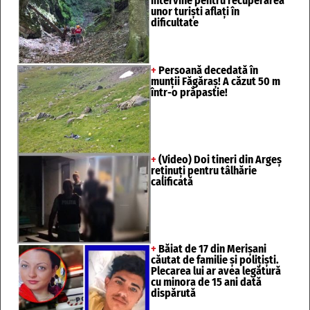
intervine pentru recuperarea
unor turişti aflaţi în
dificultate
+
Persoană decedată în
munții Făgăraș! A căzut 50 m
într-o prăpastie!
+
(Video) Doi tineri din Argeș
reținuți pentru tâlhărie
calificată
+
Băiat de 17 din Merișani
căutat de familie și polițiști.
Plecarea lui ar avea legătură
cu minora de 15 ani dată
dispărută