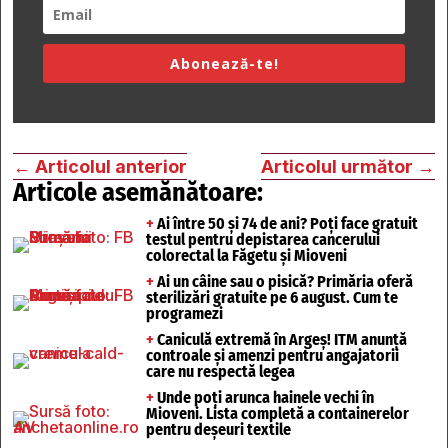
Abonează-te!
←
Articolul anterior
Articolul următor
→
Articole asemănătoare:
+
Ai între 50 și 74 de ani? Poți face gratuit
testul pentru depistarea cancerului
colorectal la Făgetu și Mioveni
+
Ai un câine sau o pisică? Primăria oferă
sterilizări gratuite pe 6 august. Cum te
programezi
+
Caniculă extremă în Argeș! ITM anunță
controale și amenzi pentru angajatorii
care nu respectă legea
+
Unde poți arunca hainele vechi în
Mioveni. Lista completă a containerelor
pentru deșeuri textile