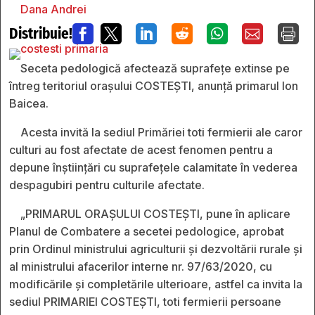
Dana Andrei
Distribuie!







Seceta pedologică afectează suprafețe extinse pe
întreg teritoriul orașului COSTEȘTI, anunță primarul Ion
Baicea.
Acesta invită la sediul Primăriei toti fermierii ale caror
culturi au fost afectate de acest fenomen pentru a
depune înștiințări cu suprafețele calamitate în vederea
despagubiri pentru culturile afectate.
„PRIMARUL ORAȘULUI COSTEȘTI, pune în aplicare
Planul de Combatere a secetei pedologice, aprobat
prin Ordinul ministrului agriculturii și dezvoltării rurale și
al ministrului afacerilor interne nr. 97/63/2020, cu
modificările și completările ulterioare, astfel ca invita la
sediul PRIMARIEI COSTEȘTI, toti fermierii persoane