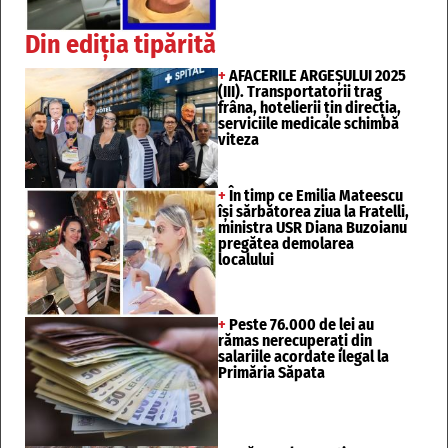
Din ediția tipărită
+
AFACERILE ARGEȘULUI 2025
(III). Transportatorii trag
frâna, hotelierii țin direcția,
serviciile medicale schimbă
viteza
+
În timp ce Emilia Mateescu
își sărbătorea ziua la Fratelli,
ministra USR Diana Buzoianu
pregătea demolarea
localului
+
Peste 76.000 de lei au
rămas nerecuperați din
salariile acordate ilegal la
Primăria Săpata