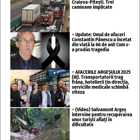
Craiova-Pitești. Trei
camioane implicate
+
Update: Omul de afaceri
Constantin Pănescu a încetat
din viață la 66 de ani! Cum s-
a produs tragedia
+
AFACERILE ARGEȘULUI 2025
(III). Transportatorii trag
frâna, hotelierii țin direcția,
serviciile medicale schimbă
viteza
+
(Video) Salvamont Argeș
intervine pentru recuperarea
unor turişti aflaţi în
dificultate