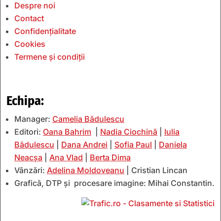
Despre noi
Contact
Confidențialitate
Cookies
Termene și condiții
Echipa:
Manager:
Camelia Bădulescu
Editori:
Oana Bahrim
|
Nadia Ciochină
|
Iulia
Bădulescu
|
Dana Andrei
|
Sofia Paul
|
Daniela
Neacșa
|
Ana Vlad
|
Berta Dima
Vânzări:
Adelina Moldoveanu
| Cristian Lincan
Grafică, DTP și procesare imagine: Mihai Constantin.