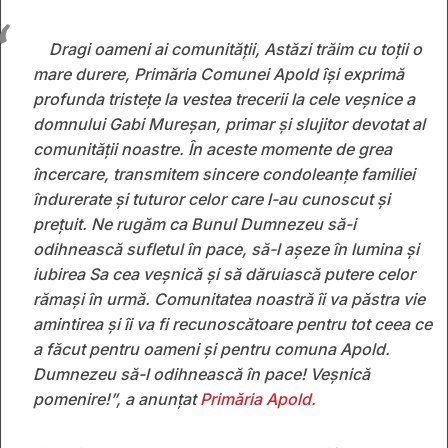
Dragi oameni ai comunităţii, Astăzi trăim cu toţii o
mare durere, Primăria Comunei Apold îşi exprimă
profunda tristeţe la vestea trecerii la cele veşnice a
domnului Gabi Mureşan, primar şi slujitor devotat al
comunităţii noastre. În aceste momente de grea
încercare, transmitem sincere condoleanţe familiei
îndurerate şi tuturor celor care l-au cunoscut şi
preţuit. Ne rugăm ca Bunul Dumnezeu să-i
odihnească sufletul în pace, să-l aşeze în lumina şi
iubirea Sa cea veşnică şi să dăruiască putere celor
rămaşi în urmă. Comunitatea noastră îi va păstra vie
amintirea şi îi va fi recunoscătoare pentru tot ceea ce
a făcut pentru oameni şi pentru comuna Apold.
Dumnezeu să-l odihnească în pace! Veşnică
pomenire!”, a anunţat
Primăria Apold.