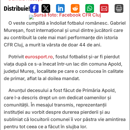
Distribuie!







O veste cumplită a îndoliat fotbalul românesc. Gabriel
Mureșan, fost internațional și unul dintre jucătorii care
au contribuit la cele mai mari performanțe din istoria
CFR Cluj, a murit la vârsta de doar 44 de ani.
Potrivit
eurosport.ro
, fostul fotbalist și-ar fi pierdut
viața după ce s-a înecat într-un lac din comuna Apold,
județul Mureș, localitate pe care o conducea în calitate
de primar, aflat la al doilea mandat.
Anunțul decesului a fost făcut de Primăria Apold,
care l-a descris drept un om dedicat oamenilor și
comunității. În mesajul transmis, reprezentanții
instituției au vorbit despre durerea pierderii și au
subliniat că locuitorii comunei îi vor păstra vie amintirea
pentru tot ceea ce a făcut în slujba lor.