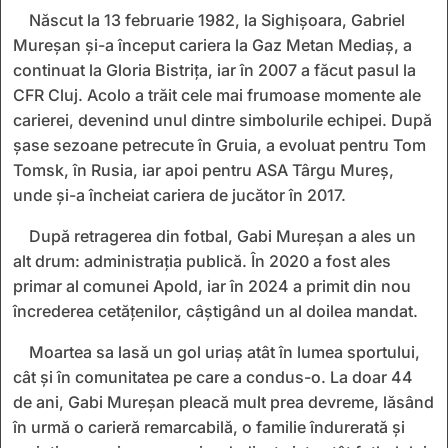
Născut la 13 februarie 1982, la Sighișoara, Gabriel
Mureșan și-a început cariera la Gaz Metan Mediaș, a
continuat la Gloria Bistrița, iar în 2007 a făcut pasul la
CFR Cluj. Acolo a trăit cele mai frumoase momente ale
carierei, devenind unul dintre simbolurile echipei. După
șase sezoane petrecute în Gruia, a evoluat pentru Tom
Tomsk, în Rusia, iar apoi pentru ASA Târgu Mureș,
unde și-a încheiat cariera de jucător în 2017.
După retragerea din fotbal, Gabi Mureșan a ales un
alt drum: administrația publică. În 2020 a fost ales
primar al comunei Apold, iar în 2024 a primit din nou
încrederea cetățenilor, câștigând un al doilea mandat.
Moartea sa lasă un gol uriaș atât în lumea sportului,
cât și în comunitatea pe care a condus-o. La doar 44
de ani, Gabi Mureșan pleacă mult prea devreme, lăsând
în urmă o carieră remarcabilă, o familie îndurerată și