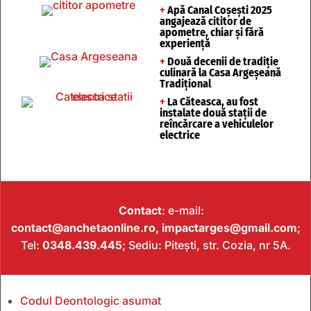
+
Apă Canal Coșești 2025
angajează cititor de
apometre, chiar și fără
experiență
+
Două decenii de tradiție
culinară la Casa Argeșeană
Tradițional
+
La Căteasca, au fost
instalate două stații de
reîncărcare a vehiculelor
electrice
Contact
: e-mail:
contact@anchetaonline.ro,
impactarges@gmail.com
;
Tel:
0348.439.445
; Sediu: Pitești, str. Cozia, nr 5A.
Codul Deontologic asumat