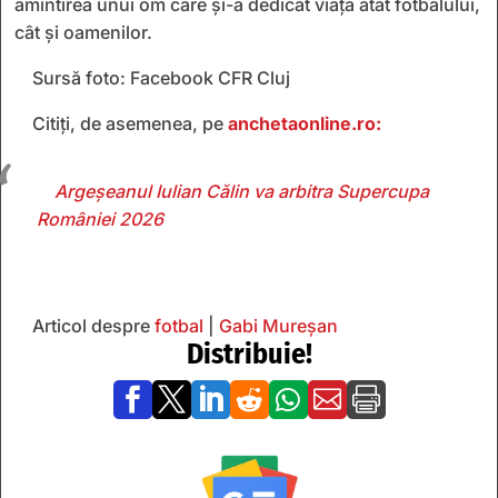
amintirea unui om care și-a dedicat viața atât fotbalului,
cât și oamenilor.
Sursă foto: Facebook CFR Cluj
Citiți, de asemenea, pe
anchetaonline.ro:
Argeșeanul Iulian Călin va arbitra Supercupa
României 2026
Articol despre
fotbal
|
Gabi Mureșan
Distribuie!






