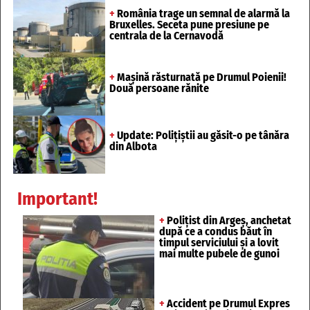
+
România trage un semnal de alarmă la
Bruxelles. Seceta pune presiune pe
centrala de la Cernavodă
+
Mașină răsturnată pe Drumul Poienii!
Două persoane rănite
+
Update: Polițiștii au găsit-o pe tânăra
din Albota
Important!
+
Polițist din Argeș, anchetat
după ce a condus băut în
timpul serviciului și a lovit
mai multe pubele de gunoi
+
Accident pe Drumul Expres