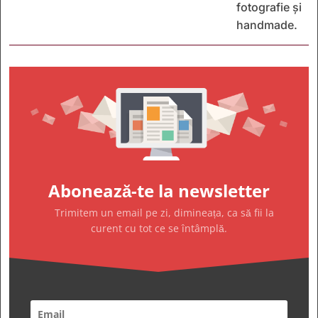
fotografie și
handmade.
Abonează-te la newsletter
Trimitem un email pe zi, dimineața, ca să fii la
curent cu tot ce se întâmplă.