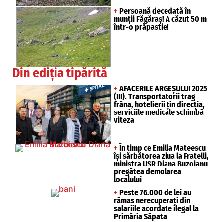
+
Persoană decedată în
munții Făgăraș! A căzut 50 m
într-o prăpastie!
Din ediția tipărită
+
AFACERILE ARGEȘULUI 2025
(III). Transportatorii trag
frâna, hotelierii țin direcția,
serviciile medicale schimbă
viteza
+
În timp ce Emilia Mateescu
își sărbătorea ziua la Fratelli,
ministra USR Diana Buzoianu
pregătea demolarea
localului
+
Peste 76.000 de lei au
rămas nerecuperați din
salariile acordate ilegal la
Primăria Săpata