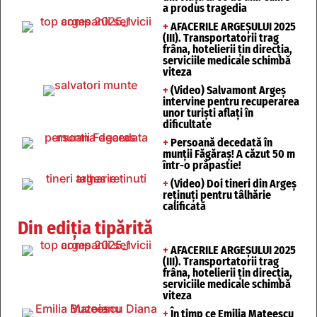
a produs tragedia
+
AFACERILE ARGEȘULUI 2025
(III). Transportatorii trag
frâna, hotelierii țin direcția,
serviciile medicale schimbă
viteza
+
(Video) Salvamont Argeș
intervine pentru recuperarea
unor turişti aflaţi în
dificultate
+
Persoană decedată în
munții Făgăraș! A căzut 50 m
într-o prăpastie!
+
(Video) Doi tineri din Argeș
reținuți pentru tâlhărie
calificată
Din ediția tipărită
+
AFACERILE ARGEȘULUI 2025
(III). Transportatorii trag
frâna, hotelierii țin direcția,
serviciile medicale schimbă
viteza
+
În timp ce Emilia Mateescu