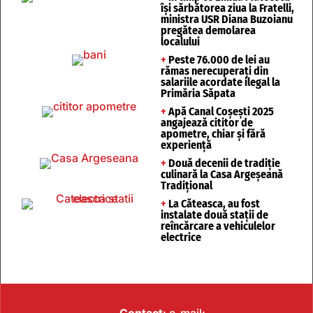
își sărbătorea ziua la Fratelli,
ministra USR Diana Buzoianu
pregătea demolarea
localului
+
Peste 76.000 de lei au
rămas nerecuperați din
salariile acordate ilegal la
Primăria Săpata
+
Apă Canal Coșești 2025
angajează cititor de
apometre, chiar și fără
experiență
+
Două decenii de tradiție
culinară la Casa Argeșeană
Tradițional
+
La Căteasca, au fost
instalate două stații de
reîncărcare a vehiculelor
electrice