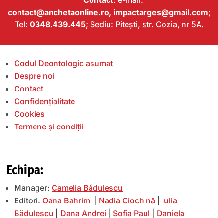
Contact
: e-mail:
contact@anchetaonline.ro,
impactarges@gmail.com
;
Tel:
0348.439.445
; Sediu: Pitești, str. Cozia, nr 5A.
Codul Deontologic asumat
Despre noi
Contact
Confidențialitate
Cookies
Termene și condiții
Echipa:
Manager:
Camelia Bădulescu
Editori:
Oana Bahrim
|
Nadia Ciochină
|
Iulia
Bădulescu
|
Dana Andrei
|
Sofia Paul
|
Daniela