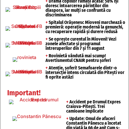
+
Drama copiilor rămași acasă: 58% își
doresc întoarcerea părinților din
diaspora, iar mulți se confruntă cu
discriminarea
+
Spitalul Orășenesc Mioveni marchează o
premieră: operație modernă la genunchi,
cu recuperare rapidă și durere redusă
+
Se oprește curentul în Mioveni! Vezi
zonele afectate și programul
întreruperilor din 7 și 11 august
+
Rovinietă vândută mai scump!
Avertismentul CNAIR pentru șoferi
+
Atenție, șoferi! Semafoarele dintr-o
intersecție intens circulată din Pitești vor
fi oprite astăzi
Important!
+
Accident pe Drumul Expres
Craiova-Pitești. Trei
camioane implicate
+
Update: Omul de afaceri
Constantin Pănescu a încetat
din viață la 66 de ani! Cum s-