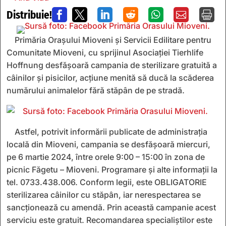
Distribuie!







Primăria Oraşului Mioveni şi Servicii Edilitare pentru
Comunitate Mioveni, cu sprijinul Asociației Tierhlife
Hoffnung desfășoară campania de sterilizare gratuită a
câinilor şi pisicilor, acțiune menită să ducă la scăderea
numărului animalelor fără stăpân de pe stradă.
Astfel, potrivit informării publicate de administrația
locală din Mioveni, campania se desfășoară miercuri,
pe 6 martie 2024, între orele 9:00 – 15:00 în zona de
picnic Făgetu – Mioveni. Programare şi alte informaţii la
tel. 0733.438.006. Conform legii, este OBLIGATORIE
sterilizarea câinilor cu stăpân, iar nerespectarea se
sancţionează cu amendă. Prin această campanie acest
serviciu este gratuit. Recomandarea specialiștilor este