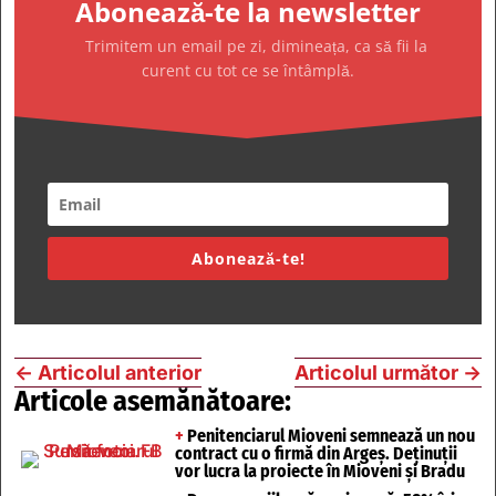
Abonează-te la newsletter
Trimitem un email pe zi, dimineața, ca să fii la
curent cu tot ce se întâmplă.
Abonează-te!
←
Articolul anterior
Articolul următor
→
Articole asemănătoare:
+
Penitenciarul Mioveni semnează un nou
contract cu o firmă din Argeș. Deținuții
vor lucra la proiecte în Mioveni și Bradu