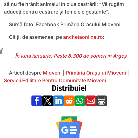
să nu fie hrănit animalul în ziua castrării: ”Vă rugăm
aduceţi pentru castrare şi femelele gestante”.
Sursă foto: Facebook Primăria Orasului Mioveni.
Citiți, de asemenea, pe
anchetaonline.ro
:
În luna ianuarie. Peste 8.300 de șomeri în Argeș
Articol despre
Mioveni
|
Primăria Orașului Mioveni
|
Servicii Edilitare Pentru Comunitate Mioveni
Distribuie!






