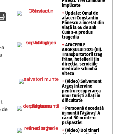
Pitești. Trei camioane
implicate
+
Update: Omul de

afaceri Constantin
Pănescu a încetat din
viață la 66 de ani!
Cum s-a produs
tragedia
+
AFACERILE
-a
ARGEȘULUI 2025 (III).
Transportatorii trag
a
frâna, hotelierii țin
direcția, serviciile
medicale schimbă
viteza
+
(Video) Salvamont
Argeș intervine
pentru recuperarea
unor turişti aflaţi în
dificultate
t.
+
Persoană decedată
e de
în munții Făgăraș! A
căzut 50 m într-o
prăpastie!
+
(Video) Doi tineri