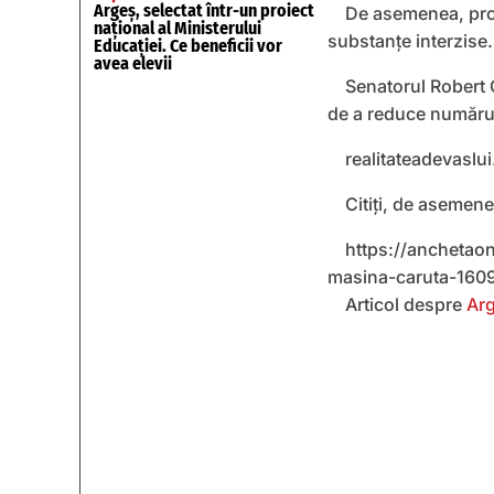
Argeș, selectat într-un proiect
De asemenea, proi
național al Ministerului
substanțe interzise.
Educației. Ce beneficii vor
avea elevii
Senatorul Robert C
de a reduce număru
realitateadevaslui
Citiți, de asemen
https://anchetaon
masina-caruta-160
Articol despre
Ar