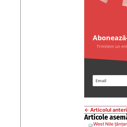
Abonează-
Trimitem un emai
←
Articolul anter
Articole asem