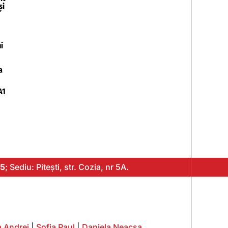
și
i
a
A1
5
; Sediu: Pitești, str. Cozia, nr 5A.
 Andrei
|
Sofia Paul
|
Daniela Neacșa