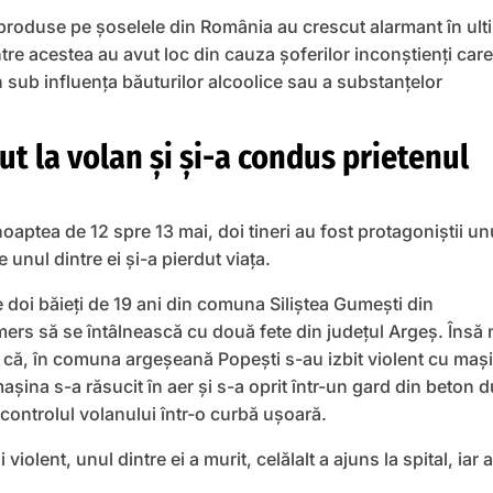
 produse pe șoselele din România au crescut alarmant în ulti
ntre acestea au avut loc din cauza șoferilor inconștienți car
n sub influența băuturilor alcoolice sau a substanțelor
ut la volan și și-a condus prietenul
oaptea de 12 spre 13 mai, doi tineri au fost protagoniștii un
 unul dintre ei și-a pierdut viața.
 doi băieți de 19 ani din comuna Siliștea Gumești din
ers să se întâlnească cu două fete din județul Argeș. Însă 
 că, în comuna argeșeană Popești s-au izbit violent cu maș
șina s-a răsucit în aer și s-a oprit într-un gard din beton 
 controlul volanului într-o curbă ușoară.
violent, unul dintre ei a murit, celălalt a ajuns la spital, iar 