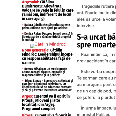
Argeșului:
Cătălina
Dumitrașcu: Adevărata
Tragediile rutiere
valoare se vede în felul în care
ani. Foarte multe di
rămâi om, indiferent de locul
în care ajungi
ales să urce la vola
+
Raluca Dănălache: Sinceritatea este
interzise.
prima calitate care ajută pe oricine!
+
Denisa Raicu: Puterea femeii constă în
S-a urcat bă
libertatea de a rămâne fidelă propriei
identități
spre moarte
Noua generație:
Cătălin
Mîndroc: Leadershipul începe
Reamintim că, în n
cu responsabilitatea față de
grav accident în care
oameni
+
Remus Mihalcea: Un medic poate
Este vorba despre
aduce aceeași rigoare, empatie și
responsabilitate și în politică!
Teleorman care au m
+
Diana Lupaș – Lumea s-a schimbat și
au mai ajuns pentru
este într-o continuă schimbare, iar
liderii trebuie să se adapteze constant
și să-și păstreze încrederea oamenilor!
de un cap de pod, ma
Argeș:
Curentul va fi oprit în
ce șoferul a pierdut
Pitești, Mioveni și alte
localități din Argeș.
În urma impactului 
Programul complet
în arestul Poliției.
Pitești:
Curentul va fi oprit în