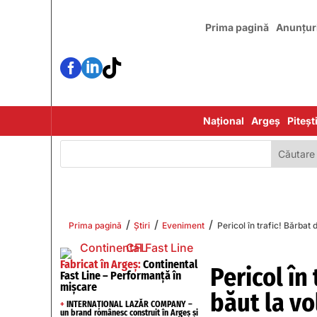
Prima pagină
Anunțur



Național
Argeș
Piteșt
/
/
/
Prima pagină
Știri
Eveniment
Pericol în trafic! Bărbat 
Fabricat în Argeș:
Continental
Pericol în
Fast Line – Performanță în
mișcare
băut la vo
+
INTERNAȚIONAL LAZĂR COMPANY –
un brand românesc construit în Argeș și