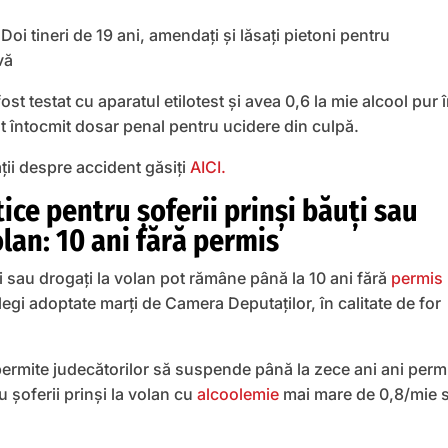
ost testat cu aparatul etilotest și avea 0,6 la mie alcool pur 
ost întocmit dosar penal pentru ucidere din culpă.
ții despre accident găsiți
AICI.
ice pentru şoferii prinși băuți sau
olan: 10 ani fără permis
ţi sau drogaţi la volan pot rămâne până la 10 ani fără
permis
legi adoptate marți de Camera Deputaților, în calitate de for
permite judecătorilor să suspende până la zece ani ani perm
 şoferii prinşi la volan cu
alcoolemie
mai mare de 0,8/mie 