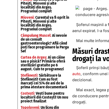
Pitești, Mioveni și alte
localități din Argeș.
Programul complet
Mioveni:
Curentul va fi oprit în
Pitești, Mioveni și alte
Șoferul mașinii a f
localități din Argeș.
Programul complet
aerul expirat. I-a f
Câmpulung Muscel:
Ai nevoie
de un consult
Mai multe informa
gastroenterologic? Află când
poți face programare la Parga
Măsuri drast
Sat
drogaţi la v
Curtea de Argeș:
Ai un câine
sau o pisică? Primăria oferă
sterilizări gratuite pe 6
Șoferii prinşi bău
august. Cum te programezi
auto
, conform unei 
Ștefănești:
Sărbătoare la
Ștefănești! Cum au fost
decizional.
marcați cei 574 de ani de la
prima atestare documentară
Mai exact, legea 
Costești:
Vești bune pentru
de conducere pentru
locuitorii din Costești! Un nou
proiect finalizat
drogaţi.
Topoloveni:
Un liceu din