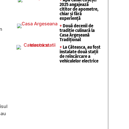
2025 angajează
cititor de apometre,
chiar și fără
experiență
+
Două decenii de
în
tradiție culinară la
Casa Argeșeană
Tradițional
+
La Căteasca, au fost
instalate două stații
de reîncărcare a
vehiculelor electrice
isul
sau