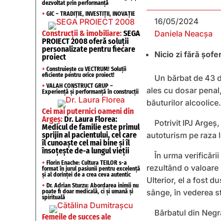
dezvoltat prin performanță
+
GIC – TRADIȚIE, INVESTIȚII, INOVAȚIE
16/05/2024
Construcții & imobiliare:
SEGA
Daniela Neacșa
PROIECT 2008 oferă soluții
personalizate pentru fiecare
Nicio zi fără șofe
proiect
+
Construiește cu VECTRUM! Soluții
eficiente pentru orice proiect!
Un bărbat de 43 d
+
VALAH CONSTRUCT GRUP –
ales cu dosar penal,
Experiență și performanță în construcții
băuturilor alcoolice.
Cei mai puternici oameni din
Argeș:
Dr. Laura Florea:
Potrivit IPJ Argeș
Medicul de familie este primul
sprijin al pacientului, cel care
autoturism pe raza lo
îl cunoaște cel mai bine și îl
însoțește de-a lungul vieții
În urma verificării
+
Florin Enache: Cultura TEILOR s-a
rezultând o valoare 
format în jurul pasiunii pentru excelență
și al dorinței de a crea ceva autentic
Ulterior, el a fost 
+
Dr. Adrian Sturzu: Abordarea inimii nu
sânge, în vederea sta
poate fi doar medicală, ci și umană și
spirituală
Bărbatul din Negr
Femeile de succes ale