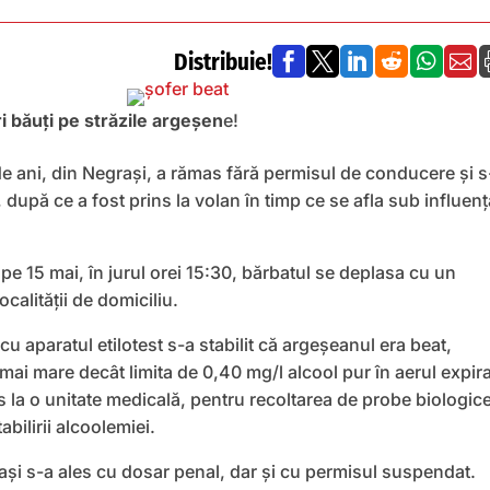
Distribuie!






ri băuți pe străzile argeșen
e!
e ani, din Negrași, a rămas fără permisul de conducere și s
 după ce a fost prins la volan în timp ce se afla sub influenț
, pe 15 mai, în jurul orei 15:30, bărbatul se deplasa cu un
calității de domiciliu.
 cu aparatul etilotest s-a stabilit că argeșeanul era beat,
mai mare decât limita de 0,40 mg/l alcool pur în aerul expira
dus la o unitate medicală, pentru recoltarea de probe biologic
bilirii alcoolemiei.
ași s-a ales cu dosar penal, dar și cu permisul suspendat.