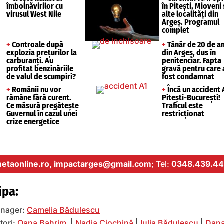
îmbolnăvirilor cu
în Pitești, Mioveni 
virusul West Nile
alte localități din
Argeș. Programul
complet
+
Controale după
+
Tânăr de 20 de an
explozia prețurilor la
din Argeș, dus în
carburanți. Au
penitenciar. Fapta
profitat benzinăriile
gravă pentru care 
de valul de scumpiri?
fost condamnat
+
Românii nu vor
+
Încă un accident 
rămâne fără curent.
Pitești-București!
Ce măsură pregătește
Traficul este
Guvernul în cazul unei
restricționat
crize energetice
etaonline.ro,
impactarges@gmail.com
; Tel:
0348.439.44
ipa:
nager:
Camelia Bădulescu
tori:
Oana Bahrim
|
Nadia Ciochină
|
Iulia Bădulescu
|
Dana