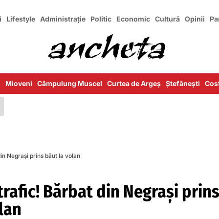
i
Lifestyle
Administrație
Politic
Economic
Cultură
Opinii
Pa
i
Mioveni
Câmpulung Muscel
Curtea de Argeș
Ștefănești
Cost
din Negrași prins băut la volan
 trafic! Bărbat din Negrași prin
lan