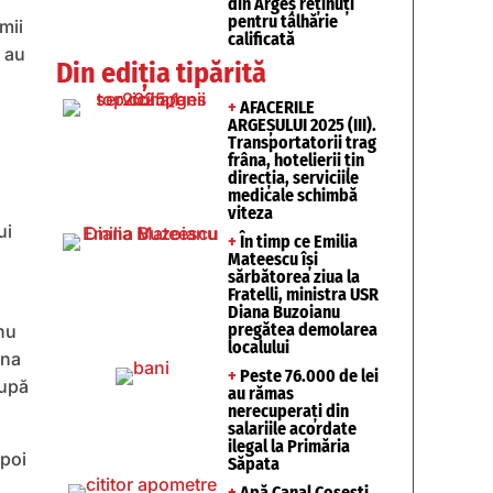
din Argeș reținuți
pentru tâlhărie
mii
calificată
e au
Din ediția tipărită
+
AFACERILE
ARGEȘULUI 2025 (III).
Transportatorii trag
frâna, hotelierii țin
direcția, serviciile
medicale schimbă
viteza
ui
+
În timp ce Emilia
Mateescu își
sărbătorea ziua la
Fratelli, ministra USR
Diana Buzoianu
pregătea demolarea
nu
localului
ina
+
Peste 76.000 de lei
după
au rămas
nerecuperați din
salariile acordate
ilegal la Primăria
apoi
Săpata
+
Apă Canal Coșești