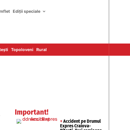
mflet
Ediții speciale
ești
Topoloveni
Rural
s
Important!
+
Accident pe Drumul
Expres Craiova-