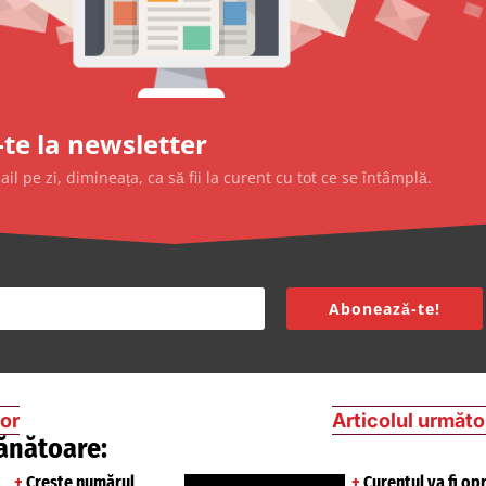
te la newsletter
l pe zi, dimineața, ca să fii la curent cu tot ce se întâmplă.
Abonează-te!
ior
Articolul următo
ănătoare:
+
Crește numărul
+
Curentul va fi opr