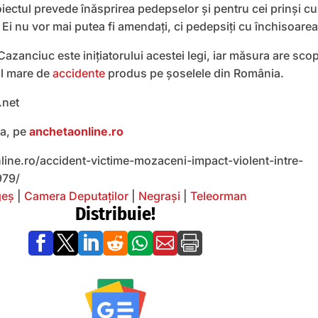
ectul prevede înăsprirea pedepselor și pentru cei prinși cu
 Ei nu vor mai putea fi amendați, ci pedepsiți cu închisoarea
azanciuc este inițiatorului acestei legi, iar măsura are sco
l mare de
accidente
produs pe șoselele din România.
.net
ea, pe
anchetaonline.ro
line.ro/accident-victime-mozaceni-impact-violent-intre-
979/
geș
|
Camera Deputaților
|
Negrași
|
Teleorman
Distribuie!






