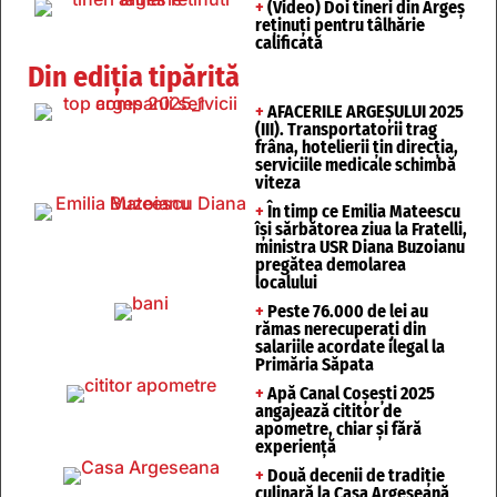
+
(Video) Doi tineri din Argeș
reținuți pentru tâlhărie
calificată
Din ediția tipărită
+
AFACERILE ARGEȘULUI 2025
(III). Transportatorii trag
frâna, hotelierii țin direcția,
serviciile medicale schimbă
viteza
+
În timp ce Emilia Mateescu
își sărbătorea ziua la Fratelli,
ministra USR Diana Buzoianu
pregătea demolarea
localului
+
Peste 76.000 de lei au
rămas nerecuperați din
salariile acordate ilegal la
Primăria Săpata
+
Apă Canal Coșești 2025
angajează cititor de
apometre, chiar și fără
experiență
+
Două decenii de tradiție
culinară la Casa Argeșeană