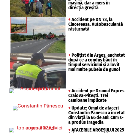
mașină, dar a mers în
direcția greșită
+
Accident pe DN 73, la
Clucereasa. Autobasculantă
răsturnată
+
Polițist din Argeș, anchetat
după ce a condus băut în
timpul serviciului și a lovit
mai multe pubele de gunoi
+
Accident pe Drumul Expres
Craiova-Pitești. Trei
camioane implicate
+
Update: Omul de afaceri
Constantin Pănescu a încetat
din viață la 66 de ani! Cum s-
a produs tragedia
+
AFACERILE ARGEȘULUI 2025