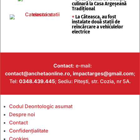
culinară la Casa Argeșeană
Tradițional
+
La Căteasca, au fost
instalate două stații de
reîncărcare a vehiculelor
electrice
Contact
: e-mail:
contact@anchetaonline.ro,
impactarges@gmail.com
;
Tel:
0348.439.445
; Sediu: Pitești, str. Cozia, nr 5A.
Codul Deontologic asumat
Despre noi
Contact
Confidențialitate
Cookies