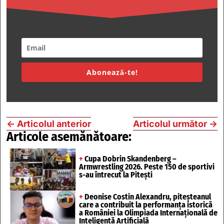
Abonează-te!
←
Articolul anterior
Articolul următor
→
Articole asemănătoare:
+
Cupa Dobrin Skandenberg –
Armwrestling 2026. Peste 150 de sportivi
s-au întrecut la Pitești
+
Deonise Costin Alexandru, piteșteanul
care a contribuit la performanța istorică
a României la Olimpiada Internațională de
Inteligență Artificială