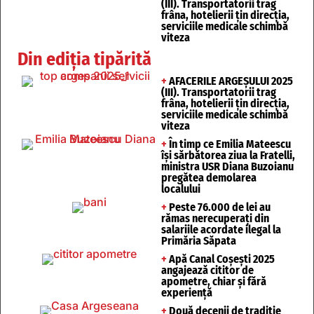
(III). Transportatorii trag
frâna, hotelierii țin direcția,
serviciile medicale schimbă
viteza
Din ediția tipărită
+
AFACERILE ARGEȘULUI 2025
(III). Transportatorii trag
frâna, hotelierii țin direcția,
serviciile medicale schimbă
viteza
+
În timp ce Emilia Mateescu
își sărbătorea ziua la Fratelli,
ministra USR Diana Buzoianu
pregătea demolarea
localului
+
Peste 76.000 de lei au
rămas nerecuperați din
salariile acordate ilegal la
Primăria Săpata
+
Apă Canal Coșești 2025
angajează cititor de
apometre, chiar și fără
experiență
+
Două decenii de tradiție