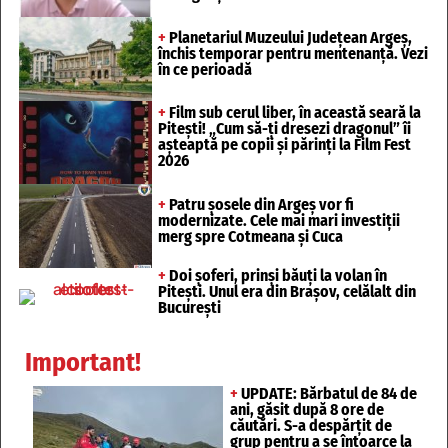
+
Planetariul Muzeului Județean Argeș,
închis temporar pentru mentenanță. Vezi
în ce perioadă
+
Film sub cerul liber, în această seară la
Pitești! „Cum să-ți dresezi dragonul” îi
așteaptă pe copii și părinți la Film Fest
2026
+
Patru șosele din Argeș vor fi
modernizate. Cele mai mari investiții
merg spre Cotmeana și Cuca
+
Doi șoferi, prinși băuți la volan în
Pitești. Unul era din Brașov, celălalt din
București
Important!
+
UPDATE: Bărbatul de 84 de
ani, găsit după 8 ore de
căutări. S-a despărțit de
grup pentru a se întoarce la