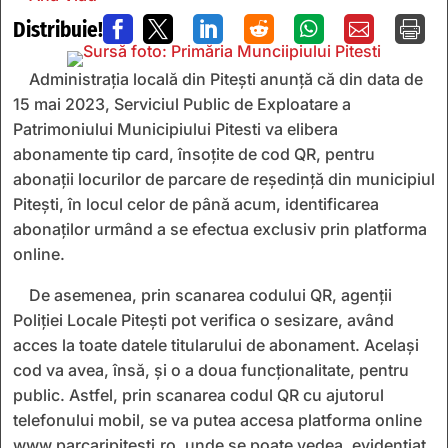
Distribuie!







Administrația locală din Pitești anunță că din data de
15 mai 2023, Serviciul Public de Exploatare a
Patrimoniului Municipiului Pitesti va elibera
abonamente tip card, însoțite de cod QR, pentru
abonații locurilor de parcare de reședință din municipiul
Pitești, în locul celor de până acum, identificarea
abonaților urmând a se efectua exclusiv prin platforma
online.
De asemenea, prin scanarea codului QR, agenții
Poliției Locale Pitești pot verifica o sesizare, având
acces la toate datele titularului de abonament. Același
cod va avea, însă, și o a doua funcționalitate, pentru
public. Astfel, prin scanarea codul QR cu ajutorul
telefonului mobil, se va putea accesa platforma online
www.parcaripitesti.ro, unde se poate vedea, evidențiat,