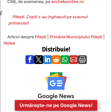
Citiți, de asemenea, pe
anchetaonline.ro
:
Pitești. Copiii s-au înghesuit pe scaunul
primarului!
Articol despre
Pitești
|
Primăria Municipiului Pitești
|
Vedea
Distribuie!







Urmărește-ne pe Google News!