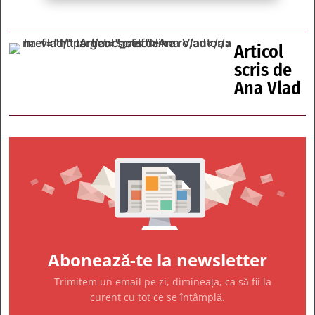
Articol
scris de
Ana Vlad
Abonează-te la newsletter
Trimitem un email pe zi, dimineața, ca să fii la
curent cu tot ce se întâmplă.