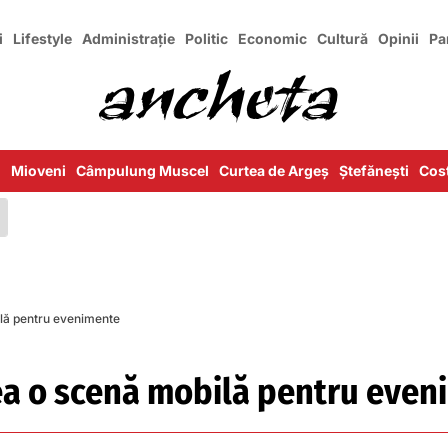
i
Lifestyle
Administrație
Politic
Economic
Cultură
Opinii
Pa
i
Mioveni
Câmpulung Muscel
Curtea de Argeș
Ștefănești
Cost
ilă pentru evenimente
vea o scenă mobilă pentru eve