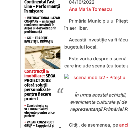
Continental Fast
04/10/2022
Line – Performanță
Ana Maria Tomescu
în mișcare
+
INTERNAȚIONAL LAZĂR
Primăria Municipiului Piteș
COMPANY – un brand
românesc construit în
în aer liber.
Argeș și dezvoltat prin
performanță
+
GIC – TRADIȚIE,
Această investiție va fi făcu
INVESTIȚII, INOVAȚIE
bugetului local.
Este vorba despre o scenă 
care include scena (cu toate 
Construcții &
imobiliare:
SEGA
PROIECT 2008
oferă soluții
personalizate
pentru fiecare
În urma acestei achiziții
proiect
evenimente culturale și de 
+
Construiește cu
reprezentanții Primăriei Pi
VECTRUM! Soluții
eficiente pentru orice
proiect!
+
VALAH CONSTRUCT
Citiți, de asemenea, pe
anc
GRUP – Experiență și