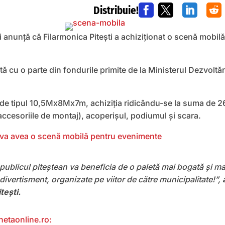
Distribuie!




ti anunță că Filarmonica Pitești a achiziționat o scenă mobi
tă cu o parte din fondurile primite de la Ministerul Dezvoltăr
de tipul 10,5Mx8Mx7m, achiziția ridicându-se la suma de 26
accesoriile de montaj), acoperișul, podiumul și scara.
, publicul piteștean va beneficia de o paletă mai bogată și ma
divertisment, organizate pe viitor de către municipalitate!”,
tești.
hetaonline.ro: