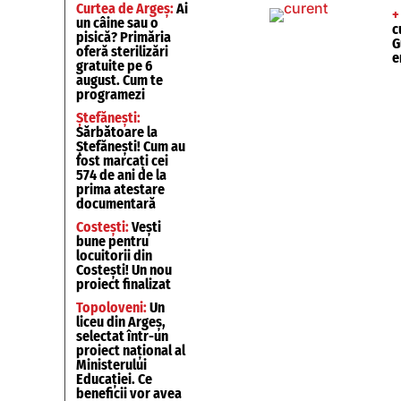
Curtea de Argeș:
Ai
+
un câine sau o
c
pisică? Primăria
G
oferă sterilizări
e
gratuite pe 6
august. Cum te
programezi
Ștefănești:
Sărbătoare la
Ștefănești! Cum au
fost marcați cei
574 de ani de la
prima atestare
documentară
Costești:
Vești
bune pentru
locuitorii din
Costești! Un nou
proiect finalizat
Topoloveni:
Un
liceu din Argeș,
selectat într-un
proiect național al
Ministerului
Educației. Ce
beneficii vor avea