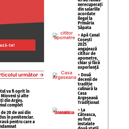
nerecuperați
din salariile
acordate
ilegal la
Primăria
Săpata
+
Apă Canal
Coșești
2025
ază-te!
angajează
cititor de
apometre,
chiar și fără
experiență
rticolul următor
→
+
Două
decenii de
tradiție
culinară la
ul va fi oprit în
Casa
, Mioveni și alte
Argeșeană
ăți din Argeș.
Tradițional
mul complet
+
La
de 20 de ani din
Căteasca,
dus în penitenciar.
au fost
ravă pentru care a
instalate
ondamnat
două stații