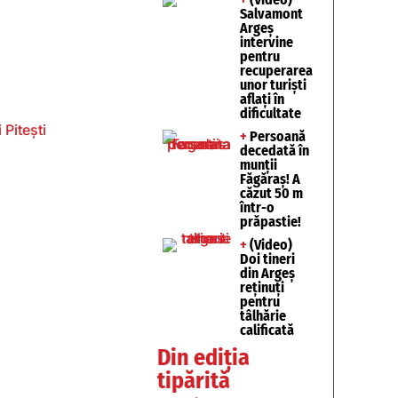
Salvamont
Argeș
intervine
pentru
recuperarea
unor turişti
aflaţi în
dificultate
 Pitești
+
Persoană
decedată în
munții
Făgăraș! A
căzut 50 m
într-o
prăpastie!
+
(Video)
Doi tineri
din Argeș
reținuți
pentru
tâlhărie
calificată
Din ediția
tipărită