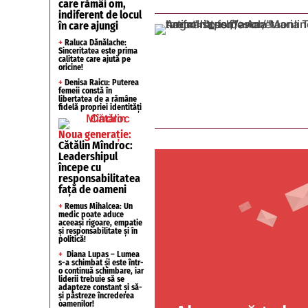
care rămâi om,
indiferent de locul
în care ajungi
+
Raluca Dănălache:
Sinceritatea este prima
calitate care ajută pe
oricine!
+
Denisa Raicu: Puterea
femeii constă în
libertatea de a rămâne
fidelă propriei identități
Noua generație:
Cătălin Mîndroc:
Leadershipul
începe cu
responsabilitatea
față de oameni
+
Remus Mihalcea: Un
medic poate aduce
aceeași rigoare, empatie
și responsabilitate și în
politică!
+
Diana Lupaș – Lumea
s-a schimbat și este într-
o continuă schimbare, iar
liderii trebuie să se
adapteze constant și să-
și păstreze încrederea
oamenilor!