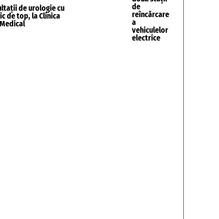
de
tații de urologie cu
reîncărcare
c de top, la Clinica
a
 Medical
vehiculelor
electrice