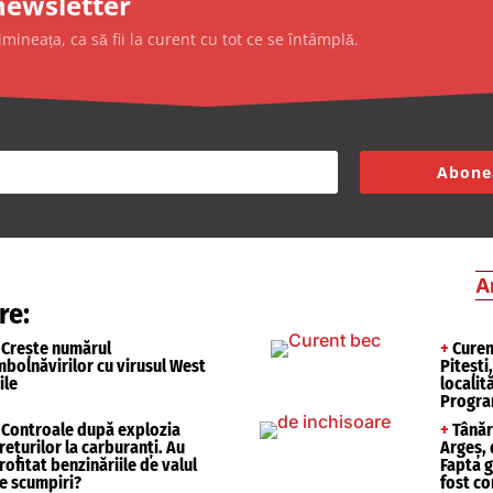
newsletter
mineața, ca să fii la curent cu tot ce se întâmplă.
Abone
A
re:
Crește numărul
+
Curent
mbolnăvirilor cu virusul West
Pitești
ile
localit
Progra
Controale după explozia
+
Tânăr 
rețurilor la carburanți. Au
Argeș, 
rofitat benzinăriile de valul
Fapta g
e scumpiri?
fost c