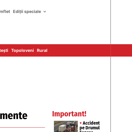
mflet
Ediții speciale
ești
Topoloveni
Rural
nimente
Important!
+
Accident
pe Drumul