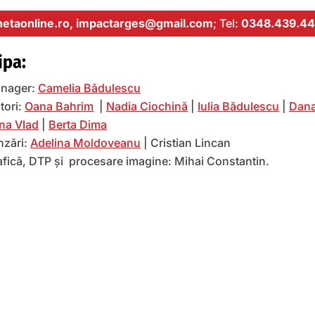
etaonline.ro,
impactarges@gmail.com
; Tel:
0348.439.44
ipa:
nager:
Camelia Bădulescu
tori:
Oana Bahrim
|
Nadia Ciochină
|
Iulia Bădulescu
|
Dana
na Vlad
|
Berta Dima
nzări:
Adelina Moldoveanu
| Cristian Lincan
afică, DTP și procesare imagine: Mihai Constantin.