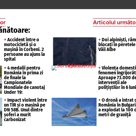
ior
Articolul următo
ănătoare:
+
Accident între o
+
Doi alpiniști, răm
motocicletă și o
blocați în peretele
mașină în Corbeni. 2
Văii Albe
persoane au ajuns la
spital
+
4 medalii pentru
+
Violența domesti
România în prima zi
fenomen îngrijorăt
de finale la
Aproape 73.000 d
Campionatele
intervenții ale
Mondiale de canotaj
polițiștilor în 6 lun
Under 19:
+
Impact violent între
+
O dronă a intrat 
un TIR și o mașină pe
România în Bulgari
DN 58B. Unul dintre
a explodat la 100 
șoferi a murit
metri de graniță
carbonizat