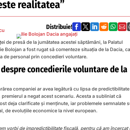
ste realitatea”
Distribuie!






cu
ței de presă de la jumătatea acestei săptămâni, la Palatul
Ilie Bolojan a fost rugat să comenteze situația de la Dacia, c
a de personal prin concedieri voluntare.
, despre concedierile voluntare de la
rârea companiei ar avea legătură cu lipsa de predictibilitate
 premierul a negat acest scenariu. Acesta a subliniat că
 fost deja clarificate și menținute, iar problemele semnalate 
al, de evoluțiile economice la nivel european.
m vorbi de impredictibilitate fiscală, pentru că am încercat