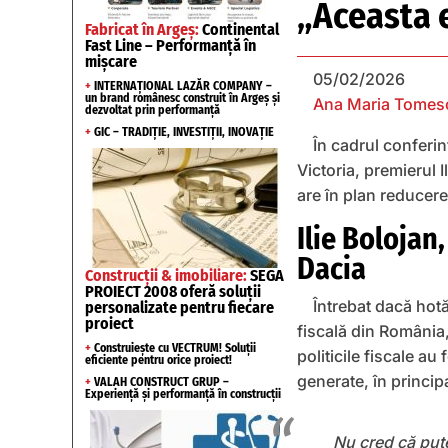
„Aceasta e
Fabricat în Argeș:
Continental
Fast Line – Performanță în
mișcare
05/02/2026
+
INTERNAȚIONAL LAZĂR COMPANY –
un brand românesc construit în Argeș și
Ana Maria Tomes
dezvoltat prin performanță
+
GIC – TRADIȚIE, INVESTIȚII, INOVAȚIE
În cadrul conferin
Victoria, premierul 
are în plan reducere
Ilie Bolojan
Dacia
Construcții & imobiliare:
SEGA
PROIECT 2008 oferă soluții
Întrebat dacă hotă
personalizate pentru fiecare
proiect
fiscală din România,
+
Construiește cu VECTRUM! Soluții
politicile fiscale au
eficiente pentru orice proiect!
generate, în princip
+
VALAH CONSTRUCT GRUP –
Experiență și performanță în construcții
Nu cred că pute