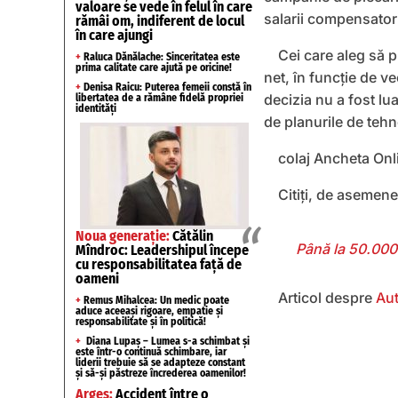
valoare se vede în felul în care
salarii compensatori
rămâi om, indiferent de locul
în care ajungi
Cei care aleg să p
+
Raluca Dănălache: Sinceritatea este
prima calitate care ajută pe oricine!
net, în funcție de 
+
Denisa Raicu: Puterea femeii constă în
decizia nu a fost lu
libertatea de a rămâne fidelă propriei
identități
de planurile de tehn
colaj Ancheta Onl
Citiți, de asemen
Noua generație:
Cătălin
Până la 50.000 
Mîndroc: Leadershipul începe
cu responsabilitatea față de
oameni
Articol despre
Au
+
Remus Mihalcea: Un medic poate
aduce aceeași rigoare, empatie și
responsabilitate și în politică!
+
Diana Lupaș – Lumea s-a schimbat și
este într-o continuă schimbare, iar
liderii trebuie să se adapteze constant
și să-și păstreze încrederea oamenilor!
Argeș:
Accident între o