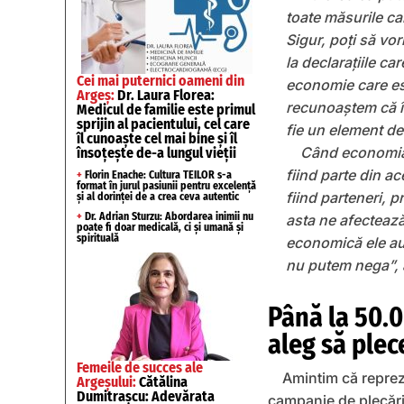
toate măsurile ca
Sigur, poți să vor
la declarațiile c
Cei mai puternici oameni din
economie care est
Argeș:
Dr. Laura Florea:
recunoaștem că în
Medicul de familie este primul
sprijin al pacientului, cel care
fie un element de
îl cunoaște cel mai bine și îl
Când economia 
însoțește de-a lungul vieții
fiind parte din a
+
Florin Enache: Cultura TEILOR s-a
format în jurul pasiunii pentru excelență
fiind parteneri, 
și al dorinței de a crea ceva autentic
+
Dr. Adrian Sturzu: Abordarea inimii nu
asta ne afectează
poate fi doar medicală, ci și umană și
spirituală
economică ele au
nu putem nega”, a
Până la 50.0
aleg să plec
Femeile de succes ale
Amintim că reprez
Argeșului:
Cătălina
Dumitrașcu: Adevărata
campanie de plecări 