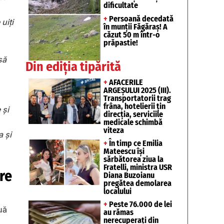
dificultate
+
Persoană decedată
uiți
în munții Făgăraș! A
căzut 50 m într-o
prăpastie!
să
Din ediția tipărită
+
AFACERILE
ARGEȘULUI 2025 (III).
Transportatorii trag
frâna, hotelierii țin
 și
direcția, serviciile
medicale schimbă
viteza
 și
+
În timp ce Emilia
Mateescu își
sărbătorea ziua la
Fratelli, ministra USR
re
Diana Buzoianu
pregătea demolarea
localului
+
Peste 76.000 de lei
uă
au rămas
nerecuperați din