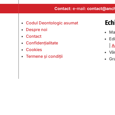
Contact
: e-mail:
contact@anch
Ech
Codul Deontologic asumat
Despre noi
Ma
Contact
Edi
Confidențialitate
|
A
Cookies
Vâ
Termene și condiții
Gr