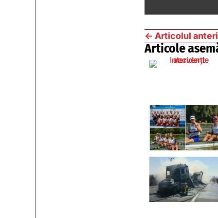
←
Articolul anter
Articole asem