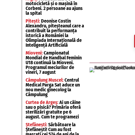
motocicletă și o mașină în
Corbeni. 2 persoane au ajuns
la spital
Pitești:
Deonise Costin
Alexandru, piteșteanul care a
contribuit la performanța
istorică a României la
Olimpiada Internațională de
Inteligență Artificială
Mioveni:
Campionatul
Mondial de Handbal Feminin
U18 continuă la Mioveni.
Programul meciurilor de
vineri, 7 august
Câmpulung Muscel:
Centrul
Medical Parga Sat aduce un
nou medic ginecolog la
Câmpulung
Curtea de Argeș:
Ai un câine
sau o pisică? Primăria oferă
sterilizări gratuite pe 6
august. Cum te programezi
Ștefănești:
Sărbătoare la
Ștefănești! Cum au fost
marcați cei 574 de ani de la