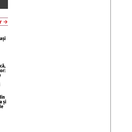
r
→
ași
că,
or:
e
i
din
a și
de