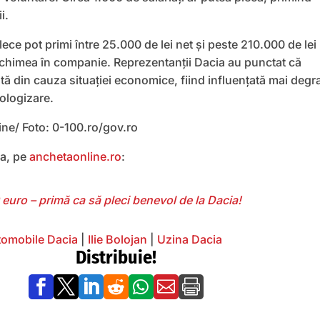
i.
lece pot primi între 25.000 de lei net și peste 210.000 de lei
vechimea în companie. Reprezentanții Dacia au punctat că
ată din cauza situației economice, fiind influențată mai degr
ologizare.
ine/ Foto: 0-100.ro/gov.ro
ea, pe
anchetaonline.ro
:
euro – primă ca să pleci benevol de la Dacia!
tomobile Dacia
|
Ilie Bolojan
|
Uzina Dacia
Distribuie!






