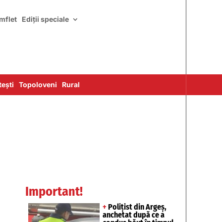
mflet
Ediții speciale
ești
Topoloveni
Rural
Important!
+
Polițist din Argeș,
anchetat după ce a