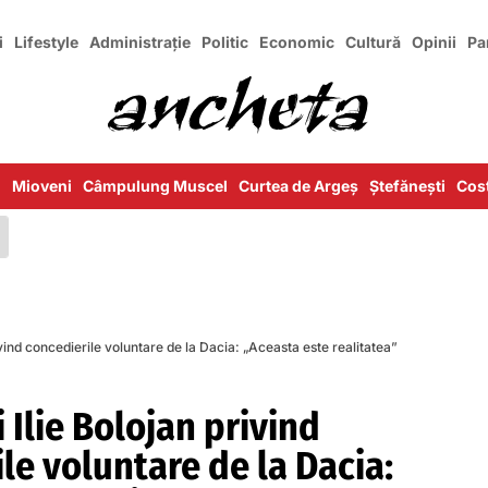
i
Lifestyle
Administrație
Politic
Economic
Cultură
Opinii
Pa
i
Mioveni
Câmpulung Muscel
Curtea de Argeș
Ștefănești
Cost
rivind concedierile voluntare de la Dacia: „Aceasta este realitatea”
i Ilie Bolojan privind
le voluntare de la Dacia: