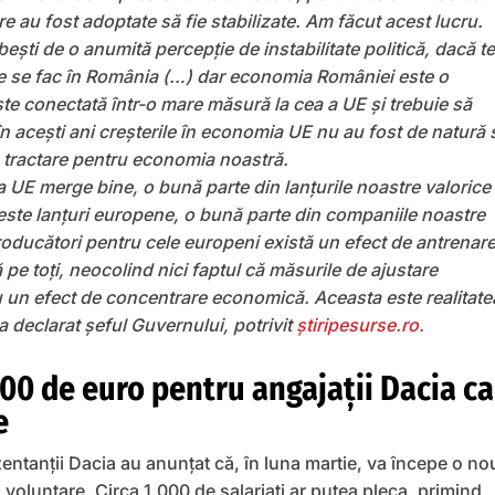
re au fost adoptate să fie stabilizate. Am făcut acest lucru.
bești de o anumită percepție de instabilitate politică, dacă te 
are se fac în România (…) dar economia României este o
e conectată într-o mare măsură la cea a UE și trebuie să
 acești ani creșterile în economia UE nu au fost de natură 
 tractare pentru economia noastră.
UE merge bine, o bună parte din lanțurile noastre valorice
ceste lanțuri europene, o bună parte din companiile noastre
producători pentru cele europeni există un efect de antrenare
 pe toți, neocolind nici faptul că măsurile de ajustare
 un efect de concentrare economică. Aceasta este realitatea
 declarat șeful Guvernului, potrivit
știripesurse.ro.
00 de euro pentru angajații Dacia ca
e
entanții Dacia au anunțat că, în luna martie, va începe o no
voluntare. Circa 1.000 de salariați ar putea pleca, primind