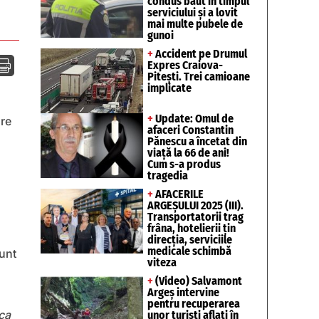
condus băut în timpul
serviciului și a lovit
mai multe pubele de
gunoi
+
Accident pe Drumul

Expres Craiova-
Pitești. Trei camioane
implicate
+
Update: Omul de
are
afaceri Constantin
Pănescu a încetat din
viață la 66 de ani!
Cum s-a produs
tragedia
+
AFACERILE
ARGEȘULUI 2025 (III).
Transportatorii trag
frâna, hotelierii țin
direcția, serviciile
medicale schimbă
sunt
viteza
+
(Video) Salvamont
Argeș intervine
pentru recuperarea
 ca
unor turişti aflaţi în