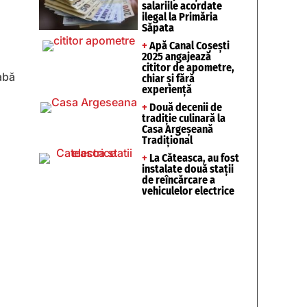
salariile acordate
ilegal la Primăria
Săpata
+
Apă Canal Coșești
2025 angajează
cititor de apometre,
abă
chiar și fără
experiență
+
Două decenii de
tradiție culinară la
Casa Argeșeană
Tradițional
+
La Căteasca, au fost
instalate două stații
de reîncărcare a
vehiculelor electrice