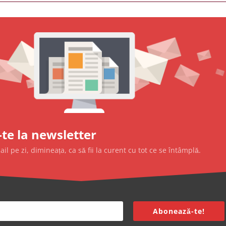
te la newsletter
l pe zi, dimineața, ca să fii la curent cu tot ce se întâmplă.
Abonează-te!