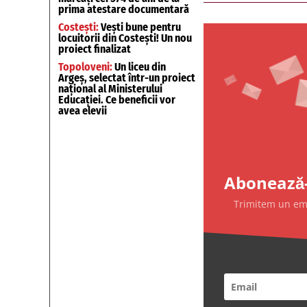
prima atestare documentară
Costești:
Vești bune pentru
locuitorii din Costești! Un nou
proiect finalizat
Topoloveni:
Un liceu din
Argeș, selectat într-un proiect
național al Ministerului
Educației. Ce beneficii vor
avea elevii
Abonează-
Trimitem un emai