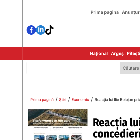
Prima pagină
Anunțur



Național
Argeș
Piteșt
/
/
/
Prima pagină
Știri
Economic
Reacția lui Ilie Bolojan p
Reacția lu
concedieri