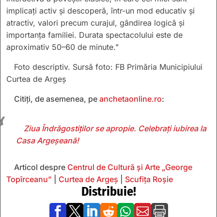
implicați activ și descoperă, într-un mod educativ și
atractiv, valori precum curajul, gândirea logică și
importanța familiei. Durata spectacolului este de
aproximativ 50–60 de minute.”
Foto descriptiv. Sursă foto: FB Primăria Municipiului
Curtea de Argeș
Citiți, de asemenea, pe
anchetaonline.ro
:
Ziua Îndrăgostiților se apropie. Celebrați iubirea la
Casa Argeșeană!
Articol despre
Centrul de Cultură și Arte „George
Topîrceanu”
|
Curtea de Argeş
|
Scufița Roșie
Distribuie!






