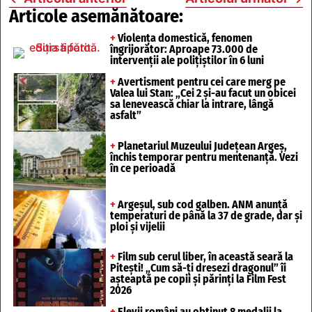
Articole asemănătoare:
+
Violența domestică, fenomen
îngrijorător: Aproape 73.000 de
intervenții ale polițiștilor în 6 luni
+
Avertisment pentru cei care merg pe
Valea lui Stan: „Cei 2 și-au facut un obicei
sa lenevească chiar la intrare, lângă
asfalt”
+
Planetariul Muzeului Județean Argeș,
închis temporar pentru mentenanță. Vezi
în ce perioadă
+
Argeșul, sub cod galben. ANM anunță
temperaturi de până la 37 de grade, dar și
ploi și vijelii
+
Film sub cerul liber, în această seară la
Pitești! „Cum să-ți dresezi dragonul” îi
așteaptă pe copii și părinți la Film Fest
2026
+
Elevii români au obținut 8 medalii la