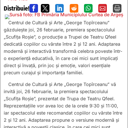
Distribuie!







Centrul de Cultură și Arte „George Topîrceanu”
găzduiește joi, 26 februarie, premiera spectacolului
„Scufița Roșie”, o producție a Trupei de Teatru Qfeel
dedicată copiilor cu vârste între 2 și 12 ani. Adaptarea
modernă și interactivă transformă celebra poveste într-
o experiență educativă, în care cei mici sunt implicați
direct și învață, prin joc și emoție, valori esențiale
precum curajul și importanța familiei.
Centrul de Cultură și Arte „George Topîrceanu” vă
invită joi, 26 februarie, la premiera spectacolului
„Scufița Roșie”, prezentat de Trupa de Teatru Qfeel.
Reprezentațiile vor avea loc de la orele 9:30 și 11:00,
iar spectacolul este recomandat copiilor cu vârste între
2 și 12 ani. Adaptarea propune o versiune modernă și
interactivă a poveștii clasice, în care cei mici sunt