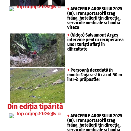
+
AFACERILE ARGEȘULUI 2025
(III). Transportatorii trag
frâna, hotelierii țin direcția,
serviciile medicale schimbă
viteza
+
(Video) Salvamont Argeș
intervine pentru recuperarea
unor turişti aflaţi în
dificultate
+
Persoană decedată în
munții Făgăraș! A căzut 50 m
într-o prăpastie!
Din ediția tipărită
+
AFACERILE ARGEȘULUI 2025
(III). Transportatorii trag
frâna, hotelierii țin direcția,
serviciile medicale schimbă