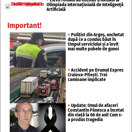
Olimpiada Internațională de Inteligență
Artificială
Important!
+
Polițist din Argeș, anchetat
după ce a condus băut în
timpul serviciului și a lovit
mai multe pubele de gunoi
+
Accident pe Drumul Expres
Craiova-Pitești. Trei
camioane implicate
+
Update: Omul de afaceri
Constantin Pănescu a încetat
din viață la 66 de ani! Cum s-
a produs tragedia