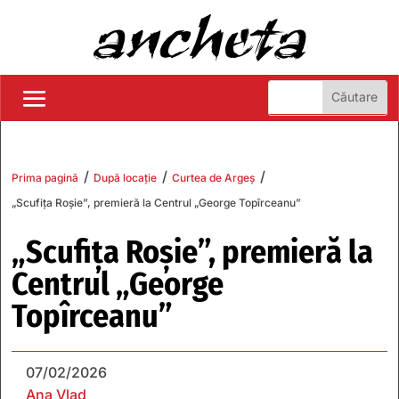
/
/
/
Prima pagină
După locație
Curtea de Argeș
„Scufița Roșie”, premieră la Centrul „George Topîrceanu”
„Scufița Roșie”, premieră la
Centrul „George
Topîrceanu”
07/02/2026
Ana Vlad