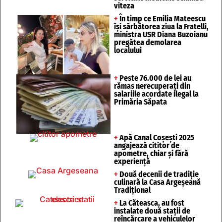
viteza
+
În timp ce Emilia Mateescu
își sărbătorea ziua la Fratelli,
ministra USR Diana Buzoianu
pregătea demolarea
localului
+
Peste 76.000 de lei au
rămas nerecuperați din
salariile acordate ilegal la
Primăria Săpata
+
Apă Canal Coșești 2025
angajează cititor de
apometre, chiar și fără
experiență
+
Două decenii de tradiție
culinară la Casa Argeșeană
Tradițional
+
La Căteasca, au fost
instalate două stații de
reîncărcare a vehiculelor