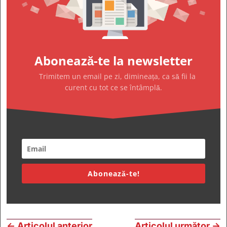
Abonează-te la newsletter
Trimitem un email pe zi, dimineața, ca să fii la
curent cu tot ce se întâmplă.
Abonează-te!
←
Articolul anterior
Articolul următor
→