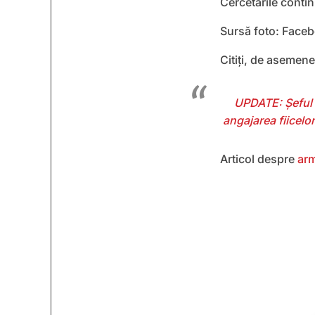
Cercetările contin
Sursă foto: Face
Citiți, de asemen
UPDATE: Șeful 
angajarea fiicelor
Articol despre
ar