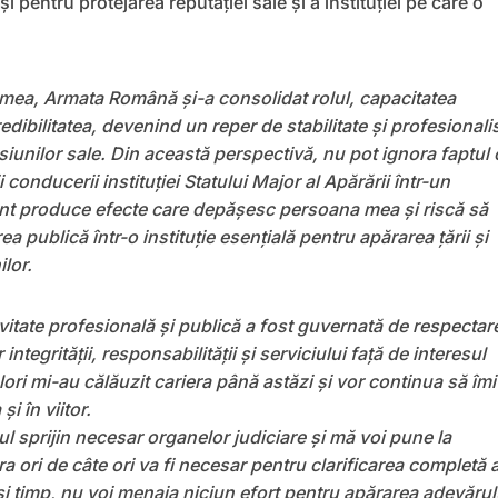
 și pentru protejarea reputației sale și a instituției pe care o
ea, Armata Română și-a consolidat rolul, capacitatea
edibilitatea, devenind un reper de stabilitate și profesional
isiunilor sale. Din această perspectivă, nu pot ignora faptul 
 conducerii instituției Statului Major al Apărării într-un
 produce efecte care depășesc persoana mea și riscă să
a publică într-o instituție esențială pentru apărarea țării și
lor.
vitate profesională și publică a fost guvernată de respectar
or integrității, responsabilității și serviciului față de interesul
lori mi-au călăuzit cariera până astăzi și vor continua să îmi
i în viitor.
ul sprijin necesar organelor judiciare și mă voi pune la
a ori de câte ori va fi necesar pentru clarificarea completă 
ași timp, nu voi menaja niciun efort pentru apărarea adevărul