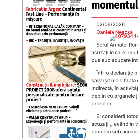
momentulu
Fabricat în Argeș:
Continental
Fast Line – Performanță în
mișcare
02/06/2026
+
INTERNAȚIONAL LAZĂR COMPANY –
un brand românesc construit în Argeș și
Daniela Neacșa
dezvoltat prin performanță
+
GIC – TRADIȚIE, INVESTIȚII, INOVAȚIE
Șeful Armatei Rom
acuzațiile care i-au
pus sub acuzare înt
Într-o declarație 
săvârșit nicio faptă
Construcții & imobiliare:
SEGA
indirectă, în activi
PROIECT 2008 oferă soluții
personalizate pentru fiecare
deplin cu organele j
proiect
probelor.
+
Construiește cu VECTRUM! Soluții
eficiente pentru orice proiect!
El consideră toto
+
VALAH CONSTRUCT GRUP –
Experiență și performanță în construcții
acuzații,, având în 
punerea sub acuzare 