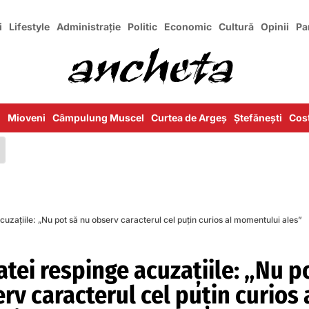
i
Lifestyle
Administrație
Politic
Economic
Cultură
Opinii
Pa
i
Mioveni
Câmpulung Muscel
Curtea de Argeș
Ștefănești
Cost
uzațiile: „Nu pot să nu observ caracterul cel puțin curios al momentului ales”
tei respinge acuzațiile: „Nu p
rv caracterul cel puțin curios 