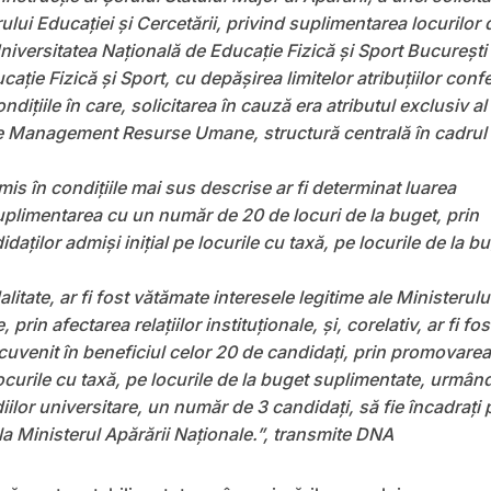
ului Educației și Cercetării, privind suplimentarea locurilor 
niversitatea Națională de Educație Fizică și Sport București
ație Fizică și Sport, cu depășirea limitelor atribuțiilor confe
ondițiile în care, solicitarea în cauză era atributul exclusiv al
le Management Resurse Umane, structură centrală în cadrul
emis în condițiile mai sus descrise ar fi determinat luarea
uplimentarea cu un număr de 20 de locuri de la buget, prin
ților admiși inițial pe locurile cu taxă, pe locurile de la b
itate, ar fi fost vătămate interesele legitime ale Ministerulu
 prin afectarea relațiilor instituționale, și, corelativ, ar fi fos
cuvenit în beneficiul celor 20 de candidați, prin promovarea
ocurile cu taxă, pe locurile de la buget suplimentate, urmân
diilor universitare, un număr de 3 candidați, să fie încadrați 
 la Ministerul Apărării Naționale.”, transmite DNA