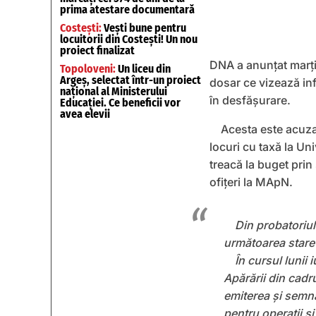
prima atestare documentară
Costești:
Vești bune pentru
locuitorii din Costești! Un nou
proiect finalizat
DNA a anunțat marți
Topoloveni:
Un liceu din
Argeș, selectat într-un proiect
dosar ce vizează inf
național al Ministerului
în desfășurare.
Educației. Ce beneficii vor
avea elevii
Acesta este acuzat
locuri cu taxă la Un
treacă la buget prin 
ofițeri la MApN.
Din probatoriul 
următoarea stare 
În cursul lunii
Apărării din cadru
emiterea și semna
pentru operații și 