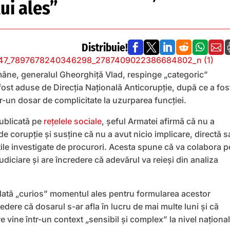
i ales”
Distribuie!






âne, generalul Gheorghiță Vlad, respinge „categoric”
 fost aduse de Direcția Națională Anticorupție, după ce a fos
r-un dosar de complicitate la uzurparea funcției.
publicată pe
rețelele sociale
, șeful Armatei afirmă că nu a
 de corupție și susține că nu a avut nicio implicare, directă 
tățile investigate de procurori. Acesta spune că va colabora p
udiciare și are încredere că adevărul va reieși din analiza
dată „curios” momentul ales pentru formularea acestor
vedere că dosarul s-ar afla în lucru de mai multe luni și că
vine într-un context „sensibil și complex” la nivel național