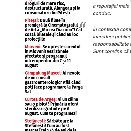
droguri de mare risc,
a reputației mele ș
destructurată. Ajungeau și la
consumatori din Pitești
conduc.
Pitești:
Două filme în
premieră la Cinematograful
În contextul comp
de Artă „Mircea Diaconu”! Cât
costă biletele și când au loc
încrederii publice
proiecțiile
responsabilitate 
Mioveni:
Se oprește curentul
Sunt convins că f
în Mioveni! Vezi zonele
afectate și programul
întreruperilor din 7 și 11
august
Câmpulung Muscel:
Ai nevoie
de un consult
gastroenterologic? Află când
poți face programare la Parga
Sat
Curtea de Argeș:
Ai un câine
sau o pisică? Primăria oferă
sterilizări gratuite pe 6
august. Cum te programezi
Ștefănești:
Sărbătoare la
Ștefănești! Cum au fost
marcați cei 574 de ani de la