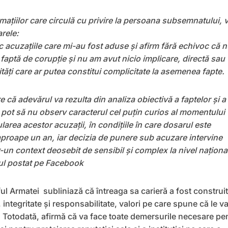
rmațiilor care circulă cu privire la persoana subsemnatului, 
rele:
 acuzațiile care mi-au fost aduse și afirm fără echivoc că 
 faptă de corupție și nu am avut nicio implicare, directă sau
vități care ar putea constitui complicitate la asemenea fapte.
e că adevărul va rezulta din analiza obiectivă a faptelor și a
 pot să nu observ caracterul cel puțin curios al momentului
area acestor acuzații, în condițiile în care dosarul este
proape un an, iar decizia de punere sub acuzare intervine
-un context deosebit de sensibil și complex la nivel național
jul postat pe Facebook
l Armatei subliniază că întreaga sa carieră a fost construi
 integritate și responsabilitate, valori pe care spune că le v
. Totodată, afirmă că va face toate demersurile necesare pe