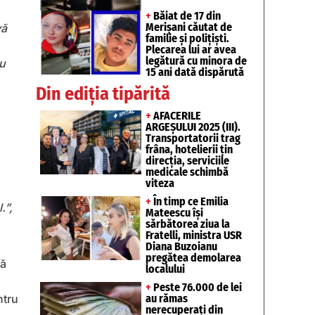
+
Băiat de 17 din
Merișani căutat de
vă
familie și polițiști.
Plecarea lui ar avea
legătură cu minora de
nu
15 ani dată dispărută
Din ediția tipărită
+
AFACERILE
ARGEȘULUI 2025 (III).
Transportatorii trag
frâna, hotelierii țin
direcția, serviciile
medicale schimbă
viteza
+
În timp ce Emilia
.”,
Mateescu își
sărbătorea ziua la
Fratelli, ministra USR
Diana Buzoianu
pregătea demolarea
tă
localului
a
+
Peste 76.000 de lei
au rămas
ntru
nerecuperați din