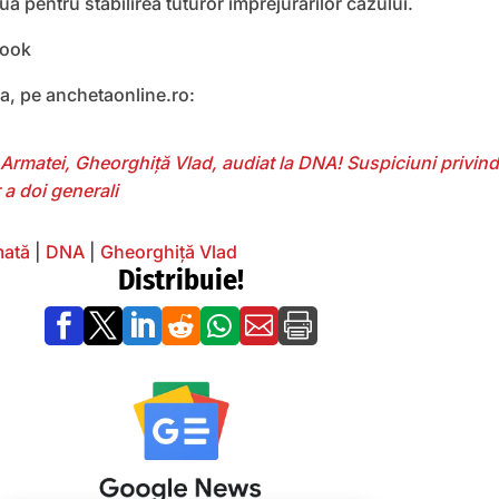
uă pentru stabilirea tuturor împrejurărilor cazului.
book
ea, pe anchetaonline.ro:
Armatei, Gheorghiță Vlad, audiat la DNA! Suspiciuni privind
 a doi generali
mată
|
DNA
|
Gheorghiță Vlad
Distribuie!






