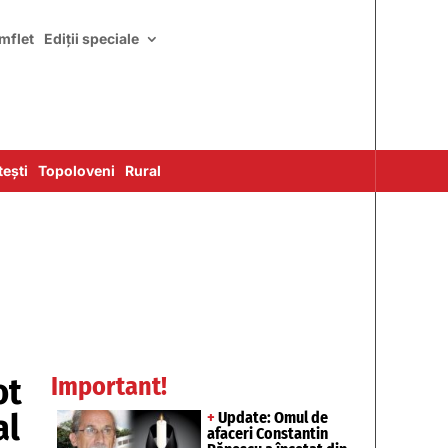
mflet
Ediții speciale
ești
Topoloveni
Rural
ot
Important!
al
+
Update: Omul de
afaceri Constantin