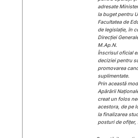
adresate Minister
la buget pentru U
Facultatea de Educ
de legislație, în c
Direcției Genera
M.Ap.N.
Înscrisul oficial 
deciziei pentru s
promovarea candida
suplimentate.
Prin această modal
Apărării Naționale,
creat un folos ne
acestora, de pe l
la finalizarea stu
posturi de ofițer,