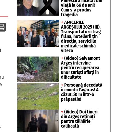
Pănescu a încetat din
viață la 66 de ani!
Cum s-a produs
tragedia
+
AFACERILE

ARGEȘULUI 2025 (III).
Transportatorii trag
frâna, hotelierii țin
direcția, serviciile
medicale schimbă
t
viteza
+
(Video) Salvamont
Argeș intervine
pentru recuperarea
unor turişti aflaţi în
sau
dificultate
e
+
Persoană decedată
în munții Făgăraș! A
căzut 50 m într-o
prăpastie!
+
(Video) Doi tineri
din Argeș reținuți
pentru tâlhărie
.
calificată