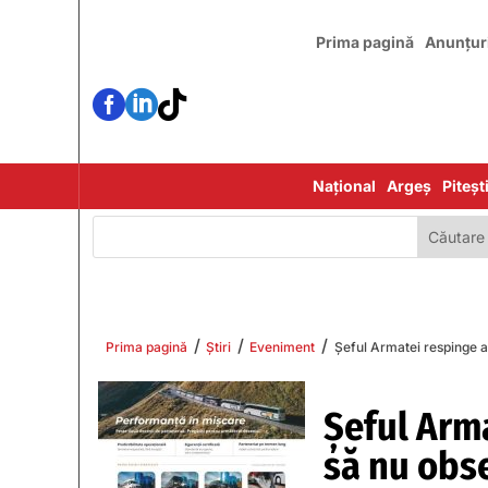
Prima pagină
Anunțur



Național
Argeș
Piteșt
/
/
/
Prima pagină
Știri
Eveniment
Șeful Armatei respinge ac
Șeful Arma
să nu obse