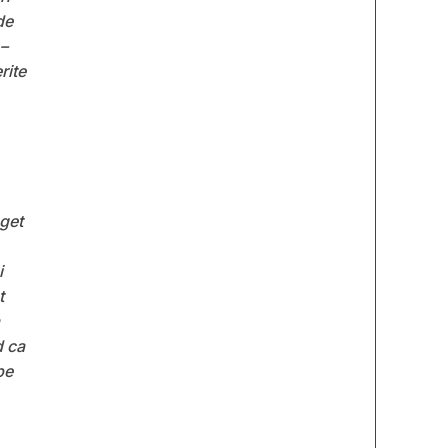
de
 –
rite
uget
i
t
d ca
pe