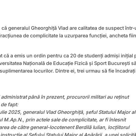
 că generalul Gheorghiță Vlad are calitatea de suspect într-
racțiunea de complicitate la uzurparea funcției, ancheta fii
 că a emis un ordin pentru ca 20 de studenți admiși inițial 
iversitatea Naţională de Educaţie Fizică şi Sport Bucureşti s
suplimentarea locurilor. Dintre ei, trei urmau să fie încadrați
administrat până în prezent, procurorii militari au reținut
de fapt:
 iulie 2025, generalul Vlad Gheorghiță, șeful Statului Major al
l M.Ap.N., prin actele sale de complicitate, ar fi înlesnit
rea de către general-locotenent Berdilă Iulian, locțiitorul
instrucție al Șefului Statului Major al Apărării, a unei solicită