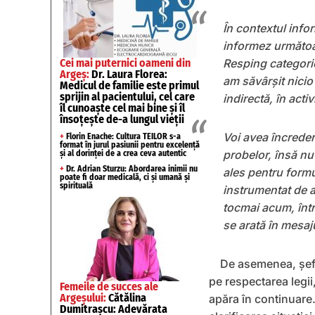
În contextul info
informez următoa
Cei mai puternici oameni din
Resping categoric
Argeș:
Dr. Laura Florea:
am săvârșit nicio
Medicul de familie este primul
sprijin al pacientului, cel care
indirectă, în acti
îl cunoaște cel mai bine și îl
însoțește de-a lungul vieții
Voi avea încreder
+
Florin Enache: Cultura TEILOR s-a
format în jurul pasiunii pentru excelență
probelor, însă nu
și al dorinței de a crea ceva autentic
+
Dr. Adrian Sturzu: Abordarea inimii nu
ales pentru formul
poate fi doar medicală, ci și umană și
spirituală
instrumentat de a
tocmai acum, într
se arată în mesa
De asemenea, șefu
pe respectarea legii,
Femeile de succes ale
Argeșului:
Cătălina
apăra în continuare
Dumitrașcu: Adevărata