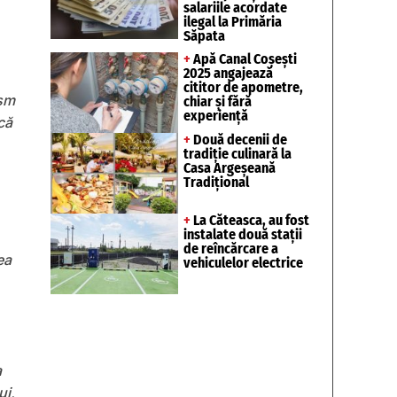
salariile acordate
ilegal la Primăria
Săpata
+
Apă Canal Coșești
2025 angajează
cititor de apometre,
ism
chiar și fără
experiență
că
+
Două decenii de
tradiție culinară la
Casa Argeșeană
Tradițional
+
La Căteasca, au fost
instalate două stații
de reîncărcare a
ea
vehiculelor electrice
a
ui,