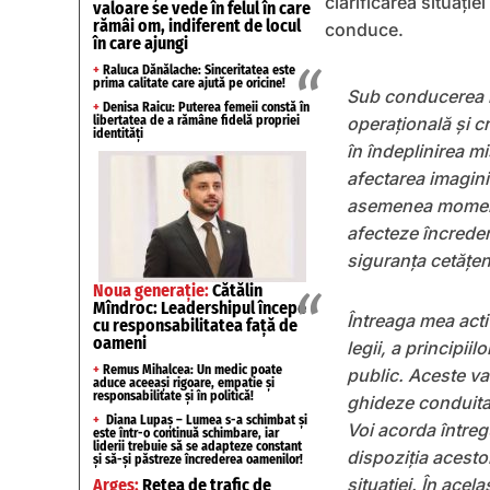
clarificarea situației
valoare se vede în felul în care
rămâi om, indiferent de locul
conduce.
în care ajungi
+
Raluca Dănălache: Sinceritatea este
prima calitate care ajută pe oricine!
Sub conducerea m
+
Denisa Raicu: Puterea femeii constă în
libertatea de a rămâne fidelă propriei
operațională și cr
identități
în îndeplinirea m
afectarea imaginii
asemenea moment
afecteze încredere
siguranța cetățeni
Noua generație:
Cătălin
Mîndroc: Leadershipul începe
Întreaga mea acti
cu responsabilitatea față de
oameni
legii, a principiil
+
Remus Mihalcea: Un medic poate
public. Aceste va
aduce aceeași rigoare, empatie și
responsabilitate și în politică!
ghideze conduita ș
+
Diana Lupaș – Lumea s-a schimbat și
Voi acorda întreg
este într-o continuă schimbare, iar
liderii trebuie să se adapteze constant
dispoziția acestor
și să-și păstreze încrederea oamenilor!
situației. În acel
Argeș:
Rețea de trafic de