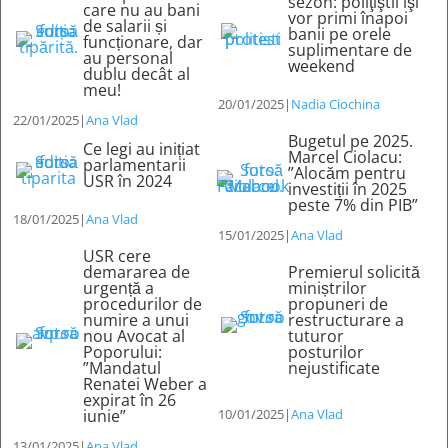
sezon: poliţiştii îşi
care nu au bani
vor primi înapoi
de salarii și
banii pe orele
funcționare, dar
suplimentare de
au personal
weekend
dublu decât al
meu!
20/01/2025
|
Nadia Ciochina
22/01/2025
|
Ana Vlad
Bugetul pe 2025.
Ce legi au inițiat
Marcel Ciolacu:
parlamentarii
”Alocăm pentru
USR în 2024
investiții în 2025
peste 7% din PIB”
18/01/2025
|
Ana Vlad
15/01/2025
|
Ana Vlad
USR cere
demararea de
Premierul solicită
urgență a
miniștrilor
procedurilor de
propuneri de
numire a unui
restructurare a
nou Avocat al
tuturor
Poporului:
posturilor
”Mandatul
nejustificate
Renatei Weber a
expirat în 26
iunie”
10/01/2025
|
Ana Vlad
13/01/2025
|
Ana Vlad