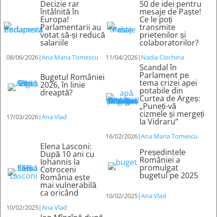
Decizie rar
50 de idei pentru
întâlnită în
mesaje de Paște!
Europa!
Ce le poți
Parlamentarii au
transmite
votat să-și reducă
prietenilor și
salariile
colaboratorilor?
08/06/2026
|
Ana Maria Tomescu
11/04/2026
|
Nadia Ciochina
Scandal în
Parlament pe
Bugetul României
tema crizei apei
2026, în linie
potabile din
dreaptă?
Curtea de Argeș:
„Puneți-vă
cizmele și mergeți
17/03/2026
|
Ana Vlad
la Vidraru”
16/02/2026
|
Ana Maria Tomescu
Elena Lasconi:
Președintele
După 10 ani cu
României a
Iohannis la
promulgat
Cotroceni
bugetul pe 2025
România este
mai vulnerabilă
ca oricând
10/02/2025
|
Ana Vlad
10/02/2025
|
Ana Vlad