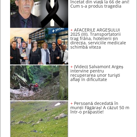
încetat din viață la 66 de ani!
Cum s-a produs tragedia
+
AFACERILE ARGEȘULUI
2025 (III). Transportatorii
trag frâna, hotelierii țin
direcția, serviciile medicale
schimbă viteza
+
(Video) Salvamont Argeș
intervine pentru
recuperarea unor turişti
aflaţi în dificultate
+
Persoană decedată în
munții Făgăraș! A căzut 50 m
într-o prăpastie!