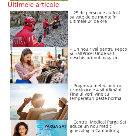
Ultimele articole
+
25 de persoane au fost
salvate de pe munte în
ultimele 24 de ore
+
Un nou rival pentru Pepco
și HalfPrice! Unde va fi
deschis primul magazin
+
Prognoza meteo pentru
următoarele 4 săptămâni.
Finalul verii vine cu
temperaturi peste normal
+
Centrul Medical Parga Sat
aduce un nou medic
ginecolog la Câmpulung