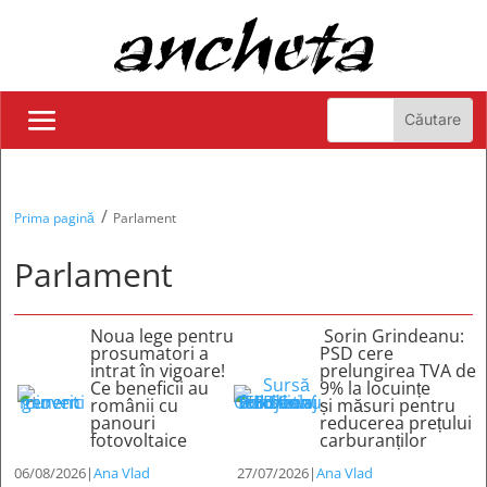
/
Prima pagină
Parlament
Parlament
Noua lege pentru
Sorin Grindeanu:
prosumatori a
PSD cere
intrat în vigoare!
prelungirea TVA de
Ce beneficii au
9% la locuințe
românii cu
și măsuri pentru
panouri
reducerea prețului
fotovoltaice
carburanților
06/08/2026
|
Ana Vlad
27/07/2026
|
Ana Vlad