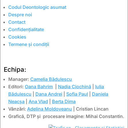
Codul Deontologic asumat
Despre noi
Contact
Confidențialitate
Cookies
Termene și condiții
Echipa:
Manager:
Camelia Bădulescu
Editori:
Oana Bahrim
|
Nadia Ciochină
|
Iulia
Bădulescu
|
Dana Andrei
|
Sofia Paul
|
Daniela
Neacșa
|
Ana Vlad
|
Berta Dima
Vânzări:
Adelina Moldoveanu
| Cristian Lincan
Grafică, DTP și procesare imagine: Mihai Constantin.