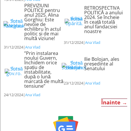
PREVIZIUNI
RETROSPECTIVA
POLITICE pentru
POLITICĂ a anului
anul 2025. Alina
2024. Se încheie
Gorghiu: Este
în ceață totală
nevoie de
anul fandacsiei
echilibru în actul
noastre
politic și de mai
multă viziune!
31/12/2024
|
Ana Vlad
31/12/2024
|
Ana Vlad
”Prin instalarea
noului Guvern,
Ilie Bolojan, ales
închidem orice
președinte al
spațiu de
Senatului
instabilitate,
după o lună
marcată de multă
23/12/2024
|
Ana Vlad
tensiune”
24/12/2024
|
Ana Vlad
Înainte
→