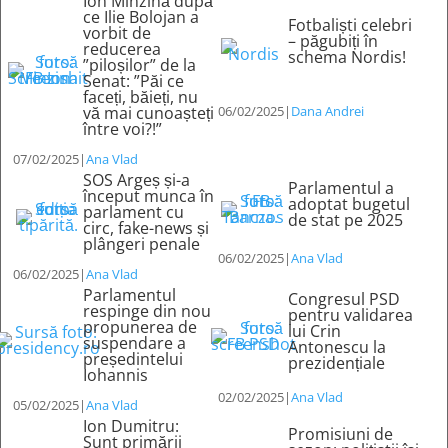
Ion Mînzînă după
ce Ilie Bolojan a
Fotbaliști celebri
vorbit de
– păgubiți în
reducerea
schema Nordis!
”piloșilor” de la
Senat: ”Păi ce
faceți, băieți, nu
vă mai cunoașteți
06/02/2025
|
Dana Andrei
între voi?!”
07/02/2025
|
Ana Vlad
SOS Argeș și-a
Parlamentul a
început munca în
adoptat bugetul
parlament cu
de stat pe 2025
circ, fake-news și
plângeri penale
06/02/2025
|
Ana Vlad
06/02/2025
|
Ana Vlad
Parlamentul
Congresul PSD
respinge din nou
pentru validarea
propunerea de
lui Crin
suspendare a
Antonescu la
președintelui
prezidențiale
Iohannis
02/02/2025
|
Ana Vlad
05/02/2025
|
Ana Vlad
Ion Dumitru:
Promisiuni de
Sunt primării