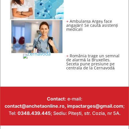
+
Ambulanța Argeș face
angajări! Se caută asistenți
medicali
+
România trage un semnal
de alarmă la Bruxelles.
Seceta pune presiune pe
centrala de la Cernavodă
Contact
: e-mail:
contact@anchetaonline.ro,
impactarges@gmail.com
;
Tel:
0348.439.445
; Sediu: Pitești, str. Cozia, nr 5A.