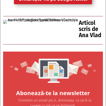
Articol
scris de
Ana Vlad
Abonează-te la newsletter
Trimitem un email pe zi, dimineața, ca să fii la
curent cu tot ce se întâmplă.