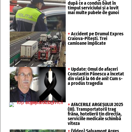
după ce a condus băut în
timpul serviciului și a lovit
mai multe pubele de gunoi
+
Accident pe Drumul Expres
Craiova-Pitești. Trei
camioane implicate
+
Update: Omul de afaceri
Constantin Pănescu a încetat
din viață la 66 de ani! Cum s-
a produs tragedia
+
AFACERILE ARGEȘULUI 2025
(III). Transportatorii trag
frâna, hotelierii țin direcția,
serviciile medicale schimbă
viteza
+
(Video) Salvamont Argeș