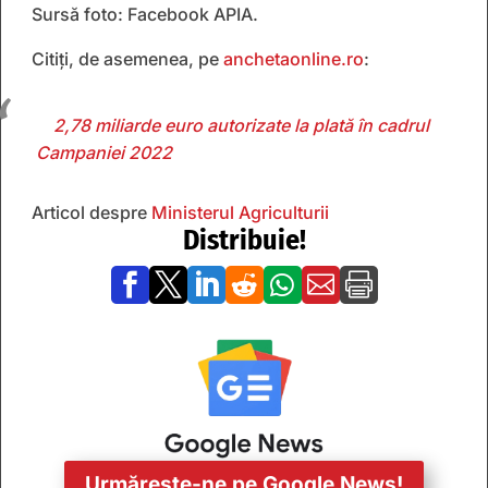
Sursă foto: Facebook APIA.
Citiți, de asemenea, pe
anchetaonline.ro
:
2,78 miliarde euro autorizate la plată în cadrul
Campaniei 2022
Articol despre
Ministerul Agriculturii
Distribuie!







Urmărește-ne pe Google News!