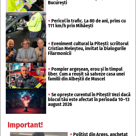
București
+
Pericol în trafic. La 80 de ani, prins cu
111 km/h prin Mihăești
+
Eveniment cultural la Pitești: scriitorul
Cristian Meleșteu, invitat la Dialogurile
Filarmonicii
+
Pompier argeșean, erou și în timpul
liber. Cum a reușit să salveze casa unei
familii din Albeștii de Muscel
+
Se oprește curentul în Pitești! Vezi dacă
blocul tău este afectat în perioada 10–13
august 2026
Important!
+
Polițist din Argeș, anchetat