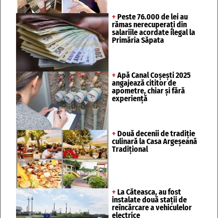
+
Peste 76.000 de lei au
rămas nerecuperați din
salariile acordate ilegal la
Primăria Săpata
+
Apă Canal Coșești 2025
angajează cititor de
apometre, chiar și fără
experiență
+
Două decenii de tradiție
culinară la Casa Argeșeană
Tradițional
+
La Căteasca, au fost
instalate două stații de
reîncărcare a vehiculelor
electrice