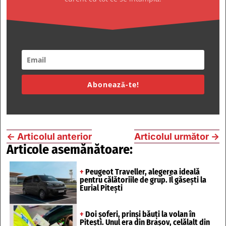
Abonează-te!
←
Articolul anterior
Articolul următor
→
Articole asemănătoare:
+
Peugeot Traveller, alegerea ideală
pentru călătoriile de grup. Îl găsești la
Eurial Pitești
+
Doi șoferi, prinși băuți la volan în
Pitești. Unul era din Brașov, celălalt din