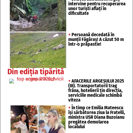
intervine pentru recuperarea
unor turişti aflaţi în
dificultate
+
Persoană decedată în
munții Făgăraș! A căzut 50 m
într-o prăpastie!
Din ediția tipărită
+
AFACERILE ARGEȘULUI 2025
(III). Transportatorii trag
frâna, hotelierii țin direcția,
serviciile medicale schimbă
viteza
+
În timp ce Emilia Mateescu
își sărbătorea ziua la Fratelli,
ministra USR Diana Buzoianu
pregătea demolarea
localului