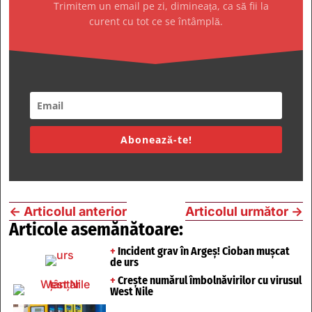
Trimitem un email pe zi, dimineața, ca să fii la
curent cu tot ce se întâmplă.
Abonează-te!
←
Articolul anterior
Articolul următor
→
Articole asemănătoare:
+
Incident grav în Argeș! Cioban mușcat
de urs
+
Crește numărul îmbolnăvirilor cu virusul
West Nile