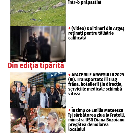
într-o prăpastie!
+
(Video) Doi tineri din Argeș
reținuți pentru tâlhărie
calificată
Din ediția tipărită
+
AFACERILE ARGEȘULUI 2025
(III). Transportatorii trag
frâna, hotelierii țin direcția,
serviciile medicale schimbă
viteza
+
În timp ce Emilia Mateescu
își sărbătorea ziua la Fratelli,
ministra USR Diana Buzoianu
pregătea demolarea
localului