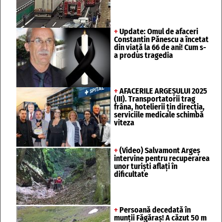
+
Update: Omul de afaceri
Constantin Pănescu a încetat
din viață la 66 de ani! Cum s-
a produs tragedia
+
AFACERILE ARGEȘULUI 2025
(III). Transportatorii trag
frâna, hotelierii țin direcția,
serviciile medicale schimbă
viteza
+
(Video) Salvamont Argeș
intervine pentru recuperarea
unor turişti aflaţi în
dificultate
+
Persoană decedată în
munții Făgăraș! A căzut 50 m