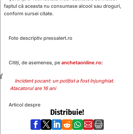
faptul că aceasta nu consumase alcool sau droguri,
conform sursei citate.
Foto descriptiv pressalert.ro
Citiți, de asemenea, pe
anchetaonline.ro
:
Incident șocant: un polițist a fost înjunghiat.
Atacatorul are 16 ani
Articol despre
Distribuie!






