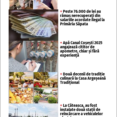
+
Peste 76.000 de lei au
rămas nerecuperați din
salariile acordate ilegal la
Primăria Săpata
+
Apă Canal Coșești 2025
angajează cititor de
apometre, chiar și fără
experiență
+
Două decenii de tradiție
culinară la Casa Argeșeană
Tradițional
+
La Căteasca, au fost
instalate două stații de
reîncărcare a vehiculelor