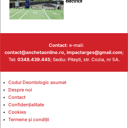
electrice
Contact
: e-mail:
contact@anchetaonline.ro,
impactarges@gmail.com
;
Tel:
0348.439.445
; Sediu: Pitești, str. Cozia, nr 5A.
Codul Deontologic asumat
Despre noi
Contact
Confidențialitate
Cookies
Termene și condiții