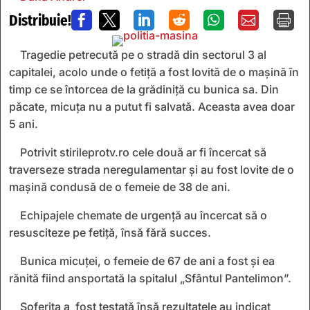
Distribuie!







Tragedie petrecută pe o stradă din sectorul 3 al
capitalei, acolo unde o fetiță a fost lovită de o mașină în
timp ce se întorcea de la grădiniță cu bunica sa. Din
păcate, micuța nu a putut fi salvată. Aceasta avea doar
5 ani.
Potrivit stirileprotv.ro cele două ar fi încercat să
traverseze strada neregulamentar și au fost lovite de o
mașină condusă de o femeie de 38 de ani.
Echipajele chemate de urgență au încercat să o
resusciteze pe fetiță, însă fără succes.
Bunica micuței, o femeie de 67 de ani a fost și ea
rănită fiind ansportată la spitalul „Sfântul Pantelimon”.
Șoferița a fost testată însă rezultatele au indicat