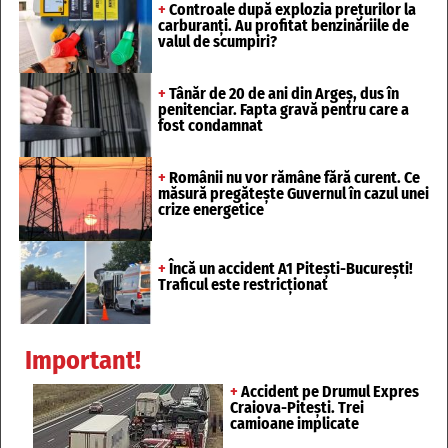
+
Controale după explozia prețurilor la
carburanți. Au profitat benzinăriile de
valul de scumpiri?
+
Tânăr de 20 de ani din Argeș, dus în
penitenciar. Fapta gravă pentru care a
fost condamnat
+
Românii nu vor rămâne fără curent. Ce
măsură pregătește Guvernul în cazul unei
crize energetice
+
Încă un accident A1 Pitești-București!
Traficul este restricționat
Important!
+
Accident pe Drumul Expres
Craiova-Pitești. Trei
camioane implicate