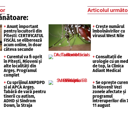
ior
Articolul următo
ănătoare:
+
Anunț important
+
Crește numărul
pentru locuitorii din
îmbolnăvirilor cu
Pitești: CERTIFICATUL
virusul West Nile
FISCAL se eliberează
acum online, în doar
câteva secunde
+
Curentul va fi oprit
+
Consultații de
în Pitești, Mioveni și
urologie cu un med
alte localități din
de top, la Clinica
Argeș. Programul
Adiant Medical
complet
+
Cu sprijinul ANPDPD
+
Se oprește curen
și al APCA Argeș.
în Mioveni! Vezi
Tabără de vară pentru
zonele afectate și
tinerii cu autism,
programul
ADHD și Sindrom
întreruperilor din 7
Down, la Straja
11 august