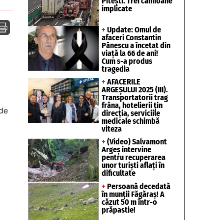
Pitești. Trei camioane
implicate

+
Update: Omul de
afaceri Constantin
Pănescu a încetat din
viață la 66 de ani!
Cum s-a produs
tragedia
+
AFACERILE
ARGEȘULUI 2025 (III).
Transportatorii trag
frâna, hotelierii țin
 de
direcția, serviciile
medicale schimbă
viteza
+
(Video) Salvamont
Argeș intervine
pentru recuperarea
unor turişti aflaţi în
dificultate
+
Persoană decedată
în munții Făgăraș! A
căzut 50 m într-o
prăpastie!