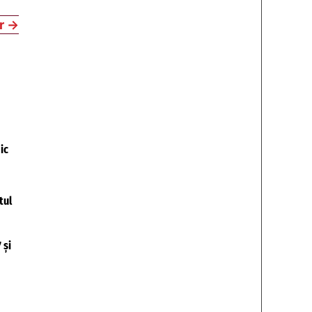
r
→
ic
tul
 și