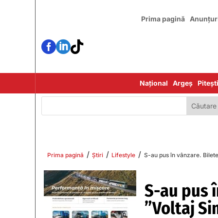
Prima pagină
Anunțur



Național
Argeș
Piteșt
/
/
/
Prima pagină
Știri
Lifestyle
S-au pus în vânzare. Bilete
S-au pus î
”Voltaj Si