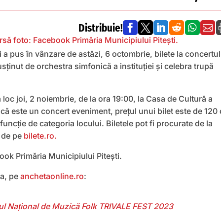
Distribuie!






i a pus în vânzare de astăzi, 6 octombrie, bilete la concertul
usținut de orchestra simfonică a instituției și celebra trupă
loc joi, 2 noiembrie, de la ora 19:00, la Casa de Cultură a
 că este un concert eveniment, prețul unui bilet este de 120
n funcție de categoria locului. Biletele pot fi procurate de la
i de pe
bilete.ro.
ok Primăria Municipiului Pitești.
a, pe
anchetaonline.ro
:
alul Național de Muzică Folk TRIVALE FEST 2023