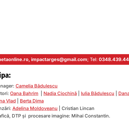
etaonline.ro,
impactarges@gmail.com
; Tel:
0348.439.44
ipa:
nager:
Camelia Bădulescu
tori:
Oana Bahrim
|
Nadia Ciochină
|
Iulia Bădulescu
|
Dana
na Vlad
|
Berta Dima
nzări:
Adelina Moldoveanu
| Cristian Lincan
afică, DTP și procesare imagine: Mihai Constantin.