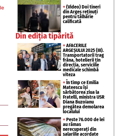
+
(Video) Doi tineri
le
din Argeș reținuți
pentru tâlhărie
calificată
Din ediția tipărită
+
AFACERILE
ARGEȘULUI 2025 (III).
Transportatorii trag
frâna, hotelierii țin
direcția, serviciile
medicale schimbă
viteza
+
În timp ce Emilia
Mateescu își
sărbătorea ziua la
Fratelli, ministra USR
Diana Buzoianu
pregătea demolarea
localului
+
Peste 76.000 de lei
au rămas
nerecuperați din
salariile acordate