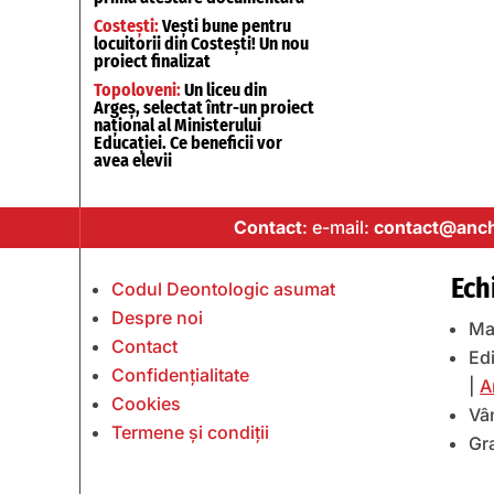
Costești:
Vești bune pentru
locuitorii din Costești! Un nou
proiect finalizat
Topoloveni:
Un liceu din
Argeș, selectat într-un proiect
național al Ministerului
Educației. Ce beneficii vor
avea elevii
Contact
: e-mail:
contact@anch
Ech
Codul Deontologic asumat
Despre noi
Ma
Contact
Edi
Confidențialitate
|
A
Cookies
Vâ
Termene și condiții
Gr