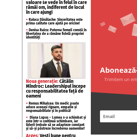
valoare se vede în felul în care
rămâi om, indiferent de locul
în care ajungi
+
Raluca Dănălache: Sinceritatea este
prima calitate care ajută pe oricine!
+
Denisa Raicu: Puterea femeii constă în
libertatea de a rămâne fidelă propriei
identități
Abonează-
Trimitem un emai
Noua generație:
Cătălin
Mîndroc: Leadershipul începe
cu responsabilitatea față de
oameni
+
Remus Mihalcea: Un medic poate
aduce aceeași rigoare, empatie și
responsabilitate și în politică!
+
Diana Lupaș – Lumea s-a schimbat și
este într-o continuă schimbare, iar
liderii trebuie să se adapteze constant
și să-și păstreze încrederea oamenilor!
Argeș:
Vești bune pentru