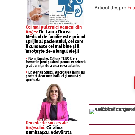
Articol despre
Fil
Cei mai puternici oameni din
Argeș:
Dr. Laura Florea:
Medicul de familie este primul
sprijin al pacientului, cel care
îl cunoaște cel mai bine și îl
însoțește de-a lungul vieții
+
Florin Enache: Cultura TEILOR s-a
format în jurul pasiunii pentru excelență
și al dorinței de a crea ceva autentic
+
Dr. Adrian Sturzu: Abordarea inimii nu
poate fi doar medicală, ci și umană și
spirituală
Femeile de succes ale
Argeșului:
Cătălina
Dumitrașcu: Adevărata