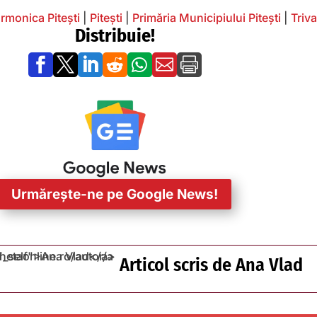
armonica Pitești
|
Pitești
|
Primăria Municipiului Pitești
|
Triva
Distribuie!







Urmărește-ne pe Google News!
Articol scris de
Ana Vlad