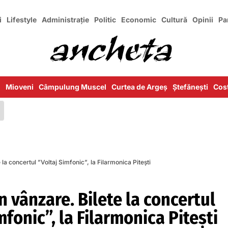
i
Lifestyle
Administrație
Politic
Economic
Cultură
Opinii
Pa
i
Mioveni
Câmpulung Muscel
Curtea de Argeș
Ștefănești
Cost
 la concertul ”Voltaj Simfonic”, la Filarmonica Pitești
n vânzare. Bilete la concertul
mfonic”, la Filarmonica Pitești