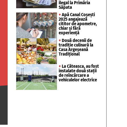
ilegal la Primăria
Săpata
+
Apă Canal Coșești
2025 angajează
cititor de apometre,
chiar și fără
experiență
+
Două decenii de
tradiție culinară la
Casa Argeșeană
Tradițional
+
La Căteasca, au fost
instalate două stații
de reîncărcare a
vehiculelor electrice