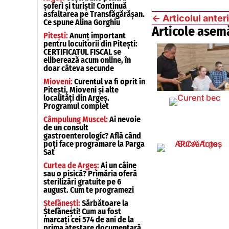
șoferi și turiști! Continuă
asfaltarea pe Transfăgărășan.
←
Articolul anter
Ce spune Alina Gorghiu
Articole asem
Pitești:
Anunț important
pentru locuitorii din Pitești:
CERTIFICATUL FISCAL se
eliberează acum online, în
doar câteva secunde
Mioveni:
Curentul va fi oprit în
Pitești, Mioveni și alte
localități din Argeș.
Programul complet
Câmpulung Muscel:
Ai nevoie
de un consult
gastroenterologic? Află când
poți face programare la Parga
Sat
Curtea de Argeș:
Ai un câine
sau o pisică? Primăria oferă
sterilizări gratuite pe 6
august. Cum te programezi
Ștefănești:
Sărbătoare la
Ștefănești! Cum au fost
marcați cei 574 de ani de la
prima atestare documentară