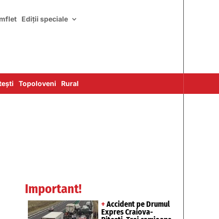
mflet
Ediții speciale
ești
Topoloveni
Rural
Important!
+
Accident pe Drumul
Expres Craiova-