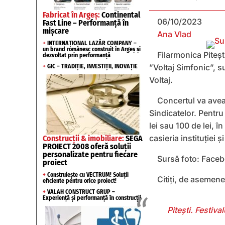
Fabricat în Argeș:
Continental
06/10/2023
Fast Line – Performanță în
mișcare
Ana Vlad
+
INTERNAȚIONAL LAZĂR COMPANY –
un brand românesc construit în Argeș și
Filarmonica Piteșt
dezvoltat prin performanță
”Voltaj Simfonic”, s
+
GIC – TRADIȚIE, INVESTIȚII, INOVAȚIE
Voltaj.
Concertul va avea 
Sindicatelor. Pentru
lei sau 100 de lei, î
casieria instituției ș
Construcții & imobiliare:
SEGA
PROIECT 2008 oferă soluții
personalizate pentru fiecare
Sursă foto: Facebo
proiect
+
Construiește cu VECTRUM! Soluții
Citiți, de asemene
eficiente pentru orice proiect!
+
VALAH CONSTRUCT GRUP –
Experiență și performanță în construcții
Pitești. Festiv