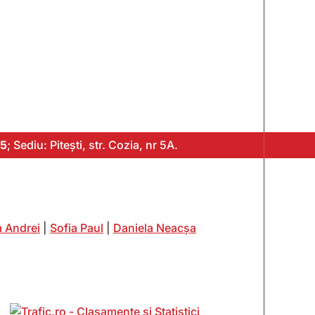
5
; Sediu: Pitești, str. Cozia, nr 5A.
 Andrei
|
Sofia Paul
|
Daniela Neacșa