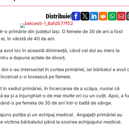
Distribuie!






tr-o primărie din județul Iași. O femeie de 30 de ani a fost
ei, în vârstă de 40 de ani.
a avut loc în această dimineață, când cei doi au mers la
ntru a depune actele de divorț.
i doi s-au intersectat în curtea primăriei, iar bărbatul a avut 
a încercat s-o lovească pe femeie.
it în sediul primăriei, în încercarea de a scăpa, numai că
 ea și a înjunghiat-o de mai multe ori cu un cuțit. Apoi, a fu
lăsând-o pe femeia de 30 de ani într-o baltă de sânge.
 ajuns poliția și un echipaj medical. Angajații primăriei au
pe victima bărbatului până la sosirea echipajului medical.