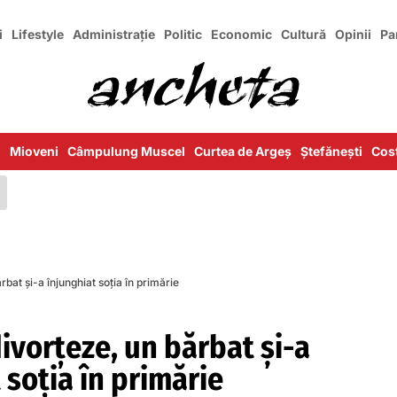
i
Lifestyle
Administrație
Politic
Economic
Cultură
Opinii
Pa
i
Mioveni
Câmpulung Muscel
Curtea de Argeș
Ștefănești
Cost
rbat și-a înjunghiat soția în primărie
divorțeze, un bărbat și-a
 soția în primărie