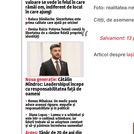
valoare se vede în felul în care
rămâi om, indiferent de locul
Foto: realitatea.ne
în care ajungi
Citiți, de asemen
+
Raluca Dănălache: Sinceritatea este
prima calitate care ajută pe oricine!
+
Denisa Raicu: Puterea femeii constă în
libertatea de a rămâne fidelă propriei
identități
Salvamont: 13 p
Articol despre
Iaș
Noua generație:
Cătălin
Mîndroc: Leadershipul începe
cu responsabilitatea față de
oameni
+
Remus Mihalcea: Un medic poate
aduce aceeași rigoare, empatie și
responsabilitate și în politică!
+
Diana Lupaș – Lumea s-a schimbat și
este într-o continuă schimbare, iar
liderii trebuie să se adapteze constant
și să-și păstreze încrederea oamenilor!
Argeș:
Tânăr de 20 de ani din