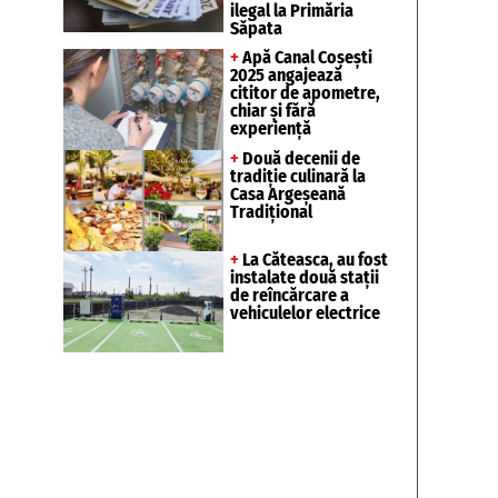
ilegal la Primăria
Săpata
+
Apă Canal Coșești
2025 angajează
cititor de apometre,
chiar și fără
experiență
+
Două decenii de
tradiție culinară la
Casa Argeșeană
Tradițional
+
La Căteasca, au fost
instalate două stații
de reîncărcare a
vehiculelor electrice