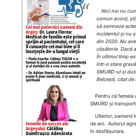
Nici noi nu cun
comun acord, știţ
să semneze actele
Cei mai puternici oameni din
Argeș:
Dr. Laura Florea:
incidentul şi nu ş
Medicul de familie este primul
din 2020. Nu avea
sprijin al pacientului, cel care
îl cunoaște cel mai bine și îl
căsătorie. Dacă a
însoțește de-a lungul vieții
În ultimul timp e
+
Florin Enache: Cultura TEILOR s-a
format în jurul pasiunii pentru excelență
într-o stare gravă
și al dorinței de a crea ceva autentic
SMURD-ul şi dusă
+
Dr. Adrian Sturzu: Abordarea inimii nu
poate fi doar medicală, ci și umană și
Belcești, citat de
spirituală
Pentru că femeia a
SMURD și transportat
Ulterior, oamenii l
de ani. Autorul agres
Femeile de succes ale
Argeșului:
Cătălina
în desfășurare.
Dumitrașcu: Adevărata