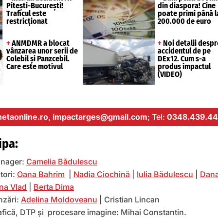
Pitești-București!
din diaspora! Cine
Traficul este
poate primi până l
restricționat
200.000 de euro
+
ANMDMR a blocat
+
Noi detalii despr
vânzarea unor serii de
accidentul de pe
Colebil și Panzcebil.
DEx12. Cum s-a
Care este motivul
produs impactul
(VIDEO)
etaonline.ro,
impactarges@gmail.com
; Tel:
0348.439.44
ipa:
nager:
Camelia Bădulescu
tori:
Oana Bahrim
|
Nadia Ciochină
|
Iulia Bădulescu
|
Dana
na Vlad
|
Berta Dima
nzări:
Adelina Moldoveanu
| Cristian Lincan
afică, DTP și procesare imagine: Mihai Constantin.