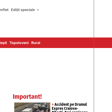
mflet
Ediții speciale
ești
Topoloveni
Rural
Important!
+
Accident pe Drumul
Expres Craiova-