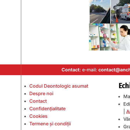
Contact
: e-mail:
contact@anch
Ech
Codul Deontologic asumat
Despre noi
Ma
Contact
Edi
Confidențialitate
|
A
Cookies
Vâ
Termene și condiții
Gr