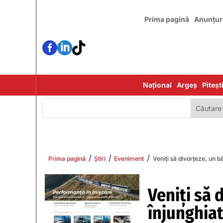
Prima pagină
Anunțur



Național
Argeș
Piteșt
/
/
/
Prima pagină
Știri
Eveniment
Veniți să divorțeze, un bă
Veniți să 
înjunghiat