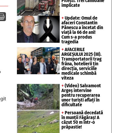
Pitești. Trei camioane
implicate

+
Update: Omul de
afaceri Constantin
Pănescu a încetat din
viață la 66 de ani!
Cum s-a produs
tragedia
+
AFACERILE
ARGEȘULUI 2025 (III).
Transportatorii trag
frâna, hotelierii țin
direcția, serviciile
o
medicale schimbă
viteza
+
(Video) Salvamont
Argeș intervine
pentru recuperarea
git
unor turişti aflaţi în
dificultate
+
Persoană decedată
în munții Făgăraș! A
căzut 50 m într-o
prăpastie!