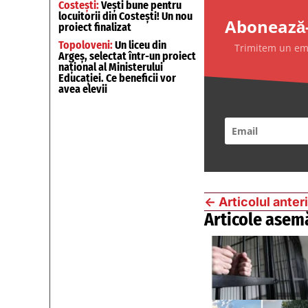
Costești:
Vești bune pentru
locuitorii din Costești! Un nou
Abonează-
proiect finalizat
Topoloveni:
Un liceu din
Trimitem un emai
Argeș, selectat într-un proiect
național al Ministerului
Educației. Ce beneficii vor
avea elevii
←
Articolul anter
Articole asem