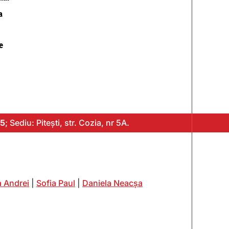
a
e
5
; Sediu: Pitești, str. Cozia, nr 5A.
 Andrei
|
Sofia Paul
|
Daniela Neacșa