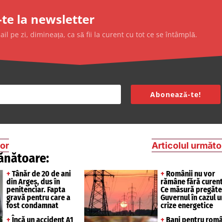
te la newsletter
l pe zi, dimineața, ca să fii la curent cu tot ce se întâmplă.
Abonează-te!
ior
Articolul următo
ănătoare:
+
Tânăr de 20 de ani
+
Românii nu vor
din Argeș, dus în
rămâne fără curent
penitenciar. Fapta
Ce măsură pregăte
gravă pentru care a
Guvernul în cazul u
fost condamnat
crize energetice
+
Încă un accident A1
+
Bani pentru româ