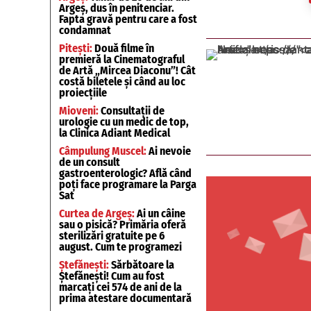
Argeș, dus în penitenciar.
Fapta gravă pentru care a fost
condamnat
Pitești:
Două filme în
premieră la Cinematograful
de Artă „Mircea Diaconu”! Cât
costă biletele și când au loc
proiecțiile
Mioveni:
Consultații de
urologie cu un medic de top,
la Clinica Adiant Medical
Câmpulung Muscel:
Ai nevoie
de un consult
gastroenterologic? Află când
poți face programare la Parga
Sat
Curtea de Argeș:
Ai un câine
sau o pisică? Primăria oferă
sterilizări gratuite pe 6
august. Cum te programezi
Ștefănești:
Sărbătoare la
Ștefănești! Cum au fost
marcați cei 574 de ani de la
prima atestare documentară