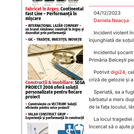
Fabricat în Argeș:
Continental
04/12/2023
Fast Line – Performanță în
mișcare
Daniela Neacșa
+
INTERNAȚIONAL LAZĂR COMPANY –
un brand românesc construit în Argeș și
Incident violent în
dezvoltat prin performanță
înjunghiată de soțul 
+
GIC – TRADIȚIE, INVESTIȚII, INOVAȚIE
Incidentul șocant 
Primăria Belcești pe
Potrivit
digi24
, ce
criză de gelozie și 
Construcții & imobiliare:
SEGA
PROIECT 2008 oferă soluții
Speriată, ea a fug
personalizate pentru fiecare
proiect
bărbatul a mers după
+
Construiește cu VECTRUM! Soluții
de la fața locului, 
eficiente pentru orice proiect!
+
VALAH CONSTRUCT GRUP –
Experiență și performanță în construcții
La locul tragediei
încercat să o ajute 