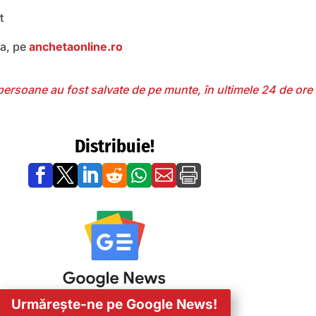
t
ea, pe
anchetaonline.ro
ersoane au fost salvate de pe munte, în ultimele 24 de ore
i
Distribuie!







Urmărește-ne pe Google News!