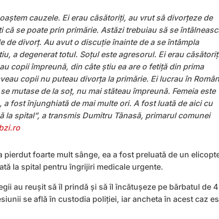
oaştem cauzele. Ei erau căsătoriţi, au vrut să divorţeze de
i că se poate prin primărie. Astăzi trebuiau să se întâlneasc
 de divorţ. Au avut o discuţie înainte de a se întâmpla
tiu, a degenerat totul. Soţul este agresorul. Ei erau căsătoriţ
u copii împreună, din câte știu ea are o fetiţă din prima
veau copii nu puteau divorţa la primărie. Ei lucrau în Român
a se mutase de la soţ, nu mai stăteau împreună. Femeia este
, a fost înjunghiată de mai multe ori. A fost luată de aici cu
 la spital”, a transmis Dumitru Tănasă, primarul comunei
bzi.ro
 pierdut foarte mult sânge, ea a fost preluată de un elicopt
ă la spital pentru îngrijiri medicale urgente.
egii au reușit să îl prindă și să îl încătușeze pe bărbatul de 
iunii se află în custodia poliției, iar ancheta în acest caz es