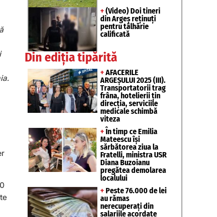
+
(Video) Doi tineri
din Argeș reținuți
pentru tâlhărie
ă
calificată
i
Din ediția tipărită
+
AFACERILE
ia.
ARGEȘULUI 2025 (III).
Transportatorii trag
frâna, hotelierii țin
direcția, serviciile
medicale schimbă
viteza
+
În timp ce Emilia
Mateescu își
sărbătorea ziua la
er
Fratelli, ministra USR
Diana Buzoianu
pregătea demolarea
localului
40
+
Peste 76.000 de lei
te
au rămas
nerecuperați din
salariile acordate