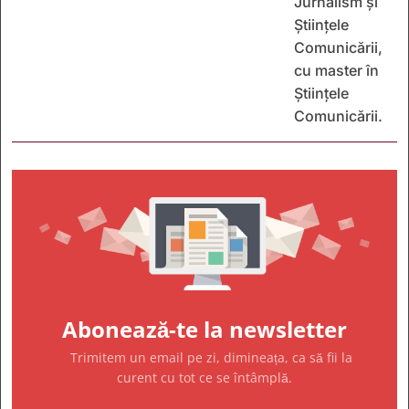
Jurnalism și
Științele
Comunicării,
cu master în
Științele
Comunicării.
Abonează-te la newsletter
Trimitem un email pe zi, dimineața, ca să fii la
curent cu tot ce se întâmplă.