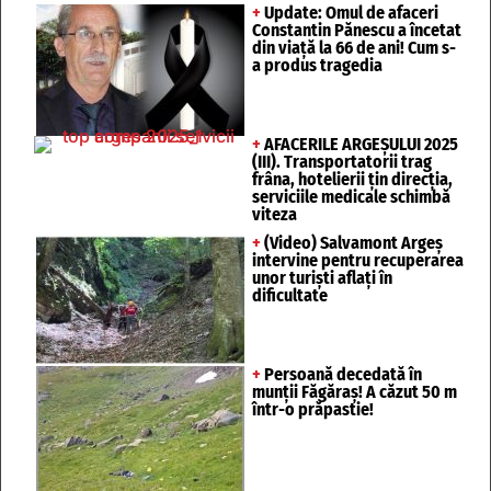
+
Update: Omul de afaceri
Constantin Pănescu a încetat
din viață la 66 de ani! Cum s-
a produs tragedia
+
AFACERILE ARGEȘULUI 2025
(III). Transportatorii trag
frâna, hotelierii țin direcția,
serviciile medicale schimbă
viteza
+
(Video) Salvamont Argeș
intervine pentru recuperarea
unor turişti aflaţi în
dificultate
+
Persoană decedată în
munții Făgăraș! A căzut 50 m
într-o prăpastie!