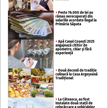
+
Peste 76.000 de lei au
rămas nerecuperați din
salariile acordate ilegal la
Primăria Săpata
+
Apă Canal Coșești 2025
angajează cititor de
apometre, chiar și fără
experiență
+
Două decenii de tradiție
culinară la Casa Argeșeană
Tradițional
+
La Căteasca, au fost
instalate două stații de
reîncărcare a vehiculelor