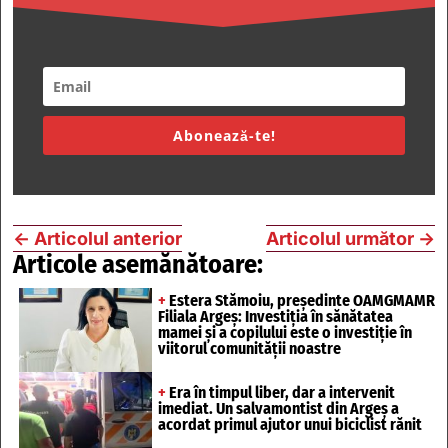
Abonează-te!
←
Articolul anterior
Articolul următor
→
Articole asemănătoare:
+
Estera Stămoiu, președinte OAMGMAMR
Filiala Argeș: Investiția în sănătatea
mamei și a copilului este o investiție în
viitorul comunității noastre
+
Era în timpul liber, dar a intervenit
imediat. Un salvamontist din Argeș a
acordat primul ajutor unui biciclist rănit