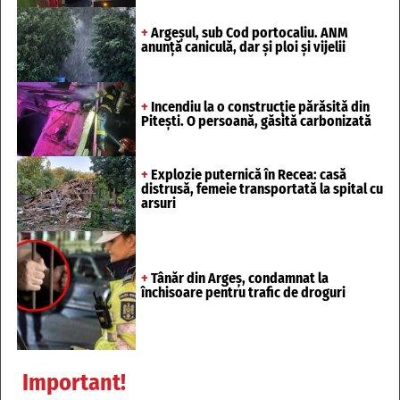
+
Argeșul, sub Cod portocaliu. ANM
anunță caniculă, dar și ploi și vijelii
+
Incendiu la o construcție părăsită din
Pitești. O persoană, găsită carbonizată
+
Explozie puternică în Recea: casă
distrusă, femeie transportată la spital cu
arsuri
+
Tânăr din Argeș, condamnat la
închisoare pentru trafic de droguri
Important!