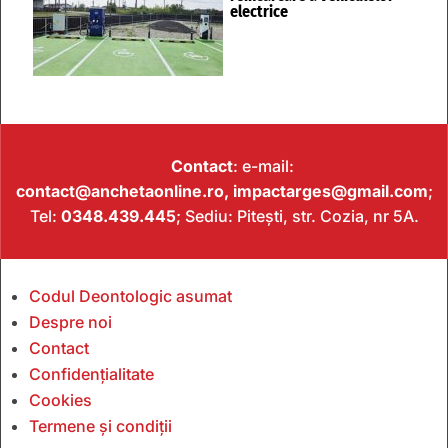
electrice
Contact
: e-mail:
contact@anchetaonline.ro,
impactarges@gmail.com
;
Tel:
0348.439.445
; Sediu: Pitești, str. Cozia, nr 5A.
Codul Deontologic asumat
Despre noi
Contact
Confidențialitate
Cookies
Termene și condiții