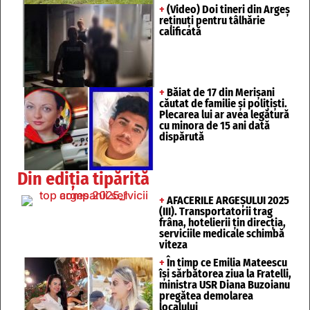
+
(Video) Doi tineri din Argeș
reținuți pentru tâlhărie
calificată
+
Băiat de 17 din Merișani
căutat de familie și polițiști.
Plecarea lui ar avea legătură
cu minora de 15 ani dată
dispărută
Din ediția tipărită
+
AFACERILE ARGEȘULUI 2025
(III). Transportatorii trag
frâna, hotelierii țin direcția,
serviciile medicale schimbă
viteza
+
În timp ce Emilia Mateescu
își sărbătorea ziua la Fratelli,
ministra USR Diana Buzoianu
pregătea demolarea
localului