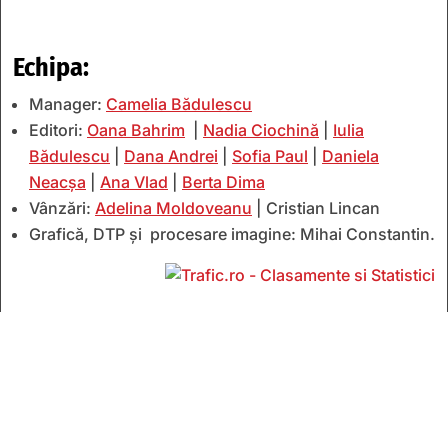
Echipa:
Manager:
Camelia Bădulescu
Editori:
Oana Bahrim
|
Nadia Ciochină
|
Iulia
Bădulescu
|
Dana Andrei
|
Sofia Paul
|
Daniela
Neacșa
|
Ana Vlad
|
Berta Dima
Vânzări:
Adelina Moldoveanu
| Cristian Lincan
Grafică, DTP și procesare imagine: Mihai Constantin.