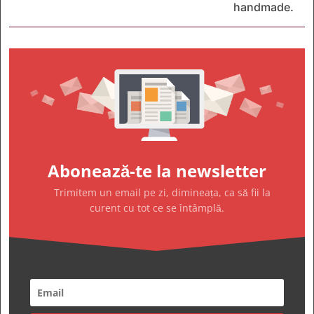
handmade.
Abonează-te la newsletter
Trimitem un email pe zi, dimineața, ca să fii la
curent cu tot ce se întâmplă.