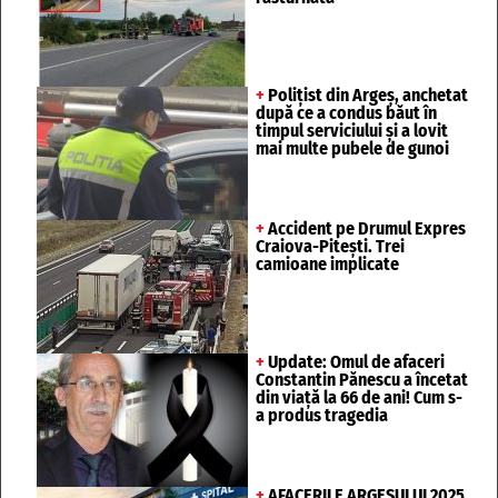
+
Polițist din Argeș, anchetat
după ce a condus băut în
timpul serviciului și a lovit
mai multe pubele de gunoi
+
Accident pe Drumul Expres
Craiova-Pitești. Trei
camioane implicate
+
Update: Omul de afaceri
Constantin Pănescu a încetat
din viață la 66 de ani! Cum s-
a produs tragedia
+
AFACERILE ARGEȘULUI 2025