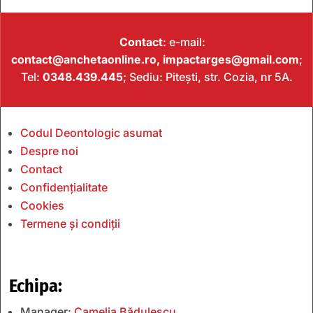
Contact
: e-mail:
contact@anchetaonline.ro,
impactarges@gmail.com
;
Tel:
0348.439.445
; Sediu: Pitești, str. Cozia, nr 5A.
Codul Deontologic asumat
Despre noi
Contact
Confidențialitate
Cookies
Termene și condiții
Echipa:
Manager:
Camelia Bădulescu