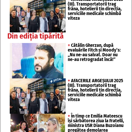
(III). Transportatorii trag
frâna, hotelierii țin direcția,
serviciile medicale schimbă
viteza
Din ediția tipărită
+
Cătălin Gherzan, după
evaluările Fitch și Moody’s:
„Nu ne-au salvat. Doar nu
ne-au retrogradat încă!”
+
AFACERILE ARGEȘULUI 2025
(III). Transportatorii trag
frâna, hotelierii țin direcția,
serviciile medicale schimbă
viteza
+
În timp ce Emilia Mateescu
își sărbătorea ziua la Fratelli,
ministra USR Diana Buzoianu
pregătea demolarea