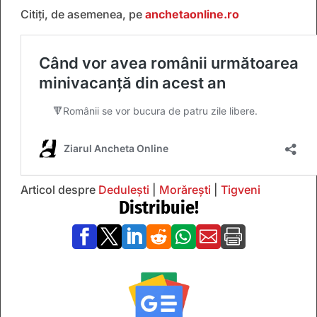
Citiți, de asemenea, pe
anchetaonline.ro
Articol despre
Dedulești
|
Morărești
|
Tigveni
Distribuie!






