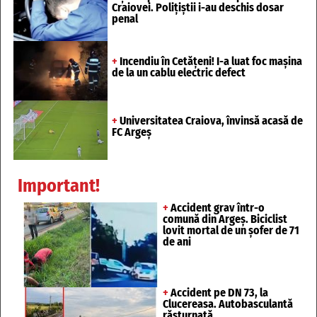
Craiovei. Polițiștii i-au deschis dosar
penal
+
Incendiu în Cetățeni! I-a luat foc mașina
de la un cablu electric defect
+
Universitatea Craiova, învinsă acasă de
FC Argeș
Important!
+
Accident grav într-o
comună din Argeș. Biciclist
lovit mortal de un șofer de 71
de ani
+
Accident pe DN 73, la
Clucereasa. Autobasculantă
răsturnată