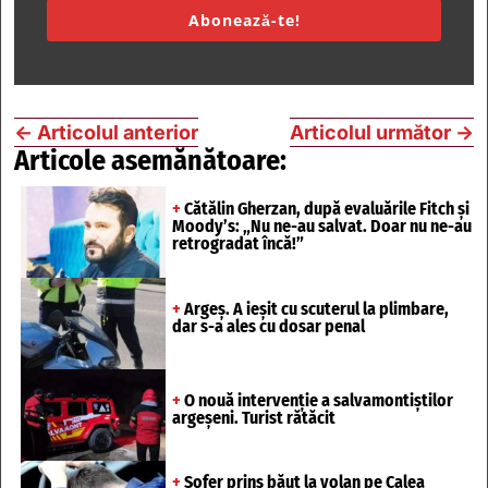
Abonează-te!
←
Articolul anterior
Articolul următor
→
Articole asemănătoare:
+
Cătălin Gherzan, după evaluările Fitch și
Moody’s: „Nu ne-au salvat. Doar nu ne-au
retrogradat încă!”
+
Argeș. A ieșit cu scuterul la plimbare,
dar s-a ales cu dosar penal
+
O nouă intervenție a salvamontiștilor
argeșeni. Turist rătăcit
+
Șofer prins băut la volan pe Calea