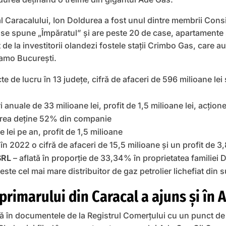
al Caracalului, Ion Doldurea a fost unul dintre membrii Consi
se spune „Împăratul” şi are peste 20 de case, apartamente ș
e la investitorii olandezi fostele staţii Crimbo Gas, care a
inamo Bucureşti.
e de lucru în 13 judeţe, cifră de afaceri de 596 milioane lei 
i anuale de 33 milioane lei, profit de 1,5 milioane lei, acţion
ldurea deţine 52% din companie
 lei pe an, profit de 1,5 milioane
în 2022 o cifră de afaceri de 15,5 milioane și un profit de 3,
SRL
– aflată în proporţie de 33,34% în proprietatea familiei 
 este cel mai mare distribuitor de gaz petrolier lichefiat din
rimarului din Caracal a ajuns şi în 
 în documentele de la Registrul Comerţului cu un punct de l