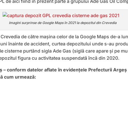
GPL de aici fiind în prezent parte a grupului Ade Gas Oil Com
Imagini surprinse de Google Maps în 2021 la depozitul din Crevedia
a Crevedia de către maşina celor de la Google Maps de-a lungu
luni înainte de accident, curtea depozitului unde s-au produ
e cisterne purtând sigla Ade Gas (siglă care apare şi pe mult
depozitul figura cu activitatea suspendată încă din 2020.
 – conform datelor aflate în evidenţele Prefecturii Argeş –
pă cum urmează: