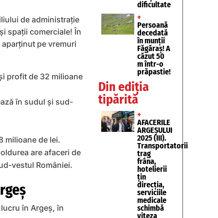
dificultate
+
liului de administraţie
Persoană
i spații comerciale! În
decedată
în munții
u aparţinut pe vremuri
Făgăraș! A
căzut 50
m într-o
prăpastie!
şi profit de 32 milioane
Din ediția
tipărită
ează în sudul şi sud-
+
AFACERILE
ARGEȘULUI
2025 (III).
8 milioane de lei.
Transportatorii
Doldurea are afaceri de
trag
frâna,
 sud-vestul României.
hotelierii
țin
direcția,
Argeş
serviciile
medicale
ucru în Argeş, în
schimbă
viteza