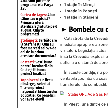
Află când poți face
1 staţie în Miroşi
programare la Parga
Sat
1 staţie în Popeşti
Curtea de Argeș:
Ai un
1 staţie în Stâlpeni
câine sau o pisică?
Primăria oferă
sterilizări gratuite pe 6
► Bombele cu ce
august. Cum te
programezi
Catastrofa de la Crevedi
Ștefănești:
Sărbătoare
la Ștefănești! Cum au
imediata apropiere a zonel
fost marcați cei 574 de
vizitatori. Legislaţia actu
ani de la prima
atestare documentară
însă la Crevedia exploziil
Costești:
Vești bune
suflu la o distanţă de apro
pentru locuitorii din
Costești! Un nou
În aceste condiţii, nu po
proiect finalizat
veritabilă „bombă cu ceas”
Topoloveni:
Un liceu
din Argeș, selectat
transferului de combustibi
într-un proiect
național al Ministerului
Educației. Ce beneficii
vor avea elevii
În Piteşti, una dintre ce