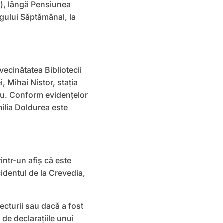
i), lângă Pensiunea
rgului Săptămânal, la
vecinătatea Bibliotecii
 Mihai Nistor, staţia
scu. Conform evidenţelor
milia Doldurea este
rintr-un afiş că este
identul de la Crevedia,
ecturii sau dacă a fost
de declaraţiile unui