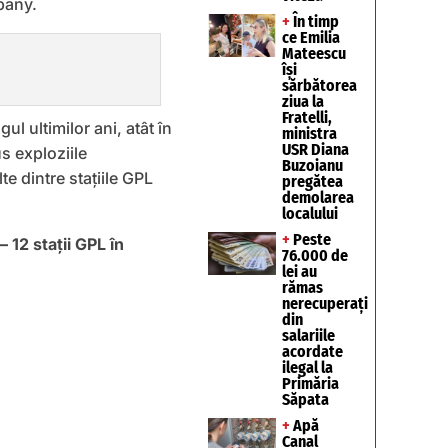
pany.
+
În timp
ce Emilia
Mateescu
își
sărbătorea
ziua la
Fratelli,
l ultimilor ani, atât în
ministra
USR Diana
s exploziile
Buzoianu
e dintre staţiile GPL
pregătea
demolarea
localului
+
Peste
 12 staţii GPL în
76.000 de
lei au
rămas
nerecuperați
din
salariile
acordate
ilegal la
Primăria
Săpata
+
Apă
Canal