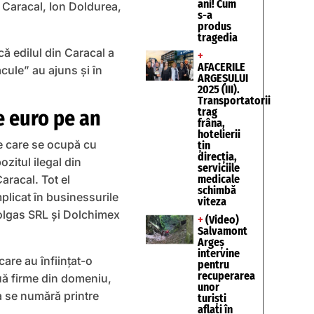
ani! Cum
n Caracal, Ion Doldurea,
s-a
produs
tragedia
că edilul din Caracal a
+
AFACERILE
acule” au ajuns şi în
ARGEȘULUI
2025 (III).
Transportatorii
trag
e euro pe an
frâna,
hotelierii
e care se ocupă cu
țin
direcția,
zitul ilegal din
serviciile
aracal. Tot el
medicale
schimbă
mplicat în businessurile
viteza
Dolgas SRL şi Dolchimex
+
(Video)
Salvamont
Argeș
intervine
are au înființat-o
pentru
recuperarea
ouă firme din domeniu,
unor
a se numără printre
turişti
aflaţi în