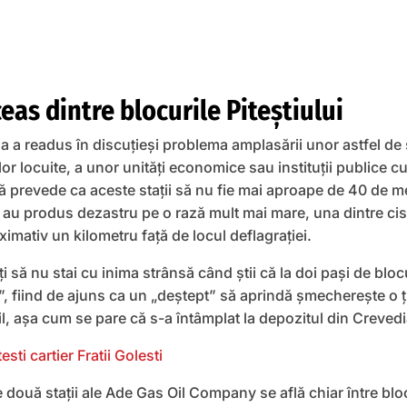
as dintre blocurile Piteştiului
a a readus în discuţieşi problema amplasării unor astfel de s
or locuite, a unor unităţi economice sau instituţii publice 
ală prevede ca aceste staţii să nu fie mai aproape de 40 de me
e au produs dezastru pe o rază mult mai mare, una dintre cis
ximativ un kilometru faţă de locul deflagraţiei.
ţi să nu stai cu inima strânsă când ştii că la doi paşi de blo
, fiind de ajuns ca un „deştept” să aprindă şmechereşte o ţ
l, aşa cum se pare că s-a întâmplat la depozitul din Crevedi
le două staţii ale Ade Gas Oil Company se află chiar între blocu