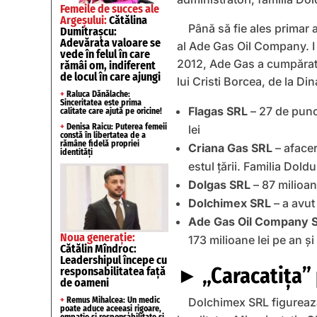
Femeile de succes ale
Argeșului:
Cătălina
Până să fie ales primar 
Dumitrașcu:
Adevărata valoare se
al Ade Gas Oil Company. I 
vede în felul în care
2012, Ade Gas a cumpărat d
rămâi om, indiferent
de locul în care ajungi
lui Cristi Borcea, de la D
+
Raluca Dănălache:
Sinceritatea este prima
Flagas SRL
– 27 de punct
calitate care ajută pe oricine!
+
Denisa Raicu: Puterea femeii
lei
constă în libertatea de a
rămâne fidelă propriei
Criana Gas SRL
– afacer
identități
estul ţării. Familia Do
Dolgas SRL
– 87 milioane
Dolchimex SRL
– a avut 
Ade Gas Oil Company 
Noua generație:
173 milioane lei pe an şi
Cătălin Mîndroc:
Leadershipul începe cu
► „Caracatiţa” p
responsabilitatea față
de oameni
+
Remus Mihalcea: Un medic
Dolchimex SRL figurează
poate aduce aceeași rigoare,
empatie și responsabilitate și