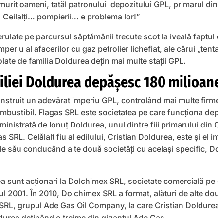
 murit oameni, tatăl patronului depozitului GPL, primarul di
 Ceilalți… pompierii… e problema lor!”
rulate pe parcursul săptămânii trecute scot la iveală faptul 
periu al afacerilor cu gaz petrolier lichefiat, ale cărui „tent
late de familia Doldurea deţin mai multe staţii GPL.
iliei Doldurea depăşesc 180 milioan
onstruit un adevărat imperiu GPL, controlând mai multe firm
mbustibil. Flagas SRL este societatea pe care funcţiona depo
inistrată de Ionuţ Doldurea, unul dintre fiii primarului din C
 SRL. Celălalt fiu al edilului, Cristian Doldurea, este şi el i
le său conducând alte două societăţi cu acelaşi specific, 
ea sunt acționari la Dolchimex SRL, societate comercială pe c
nul 2001. În 2010, Dolchimex SRL a format, alături de alte d
 SRL, grupul Ade Gas Oil Company, la care Cristian Doldure
ldurea deţinând o treime din gigantul Ade Gas.