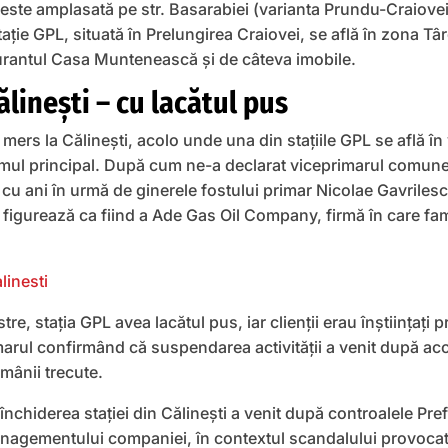
a este amplasată pe str. Basarabiei (varianta Prundu-Craiove
ie GPL, situată în Prelungirea Craiovei, se află în zona Tâ
aurantul Casa Muntenească şi de câteva imobile.
lineşti – cu lacătul pus
ers la Călineşti, acolo unde una din staţiile GPL se află în 
umul principal. După cum ne-a declarat viceprimarul comunei,
tă cu ani în urmă de ginerele fostului primar Nicolae Gavrile
a figurează ca fiind a Ade Gas Oil Company, firmă în care fa
re, staţia GPL avea lacătul pus, iar clienţii erau înştiinţaţi p
arul confirmând că suspendarea activităţii a venit după acc
mânii trecute.
închiderea staţiei din Călineşti a venit după controalele Pref
nagementului companiei, în contextul scandalului provocat 