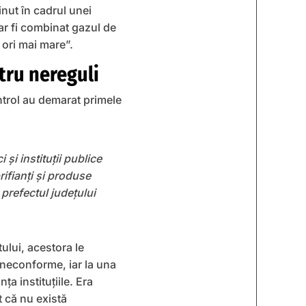
inut în cadrul unei
 ar fi combinat gazul de
 ori mai mare”.
tru nereguli
ntrol au demarat primele
și instituții publice
rifianți și produse
 prefectul județului
ctului, acestora le
 neconforme, iar la una
ța instituțiile. Era
t că nu există