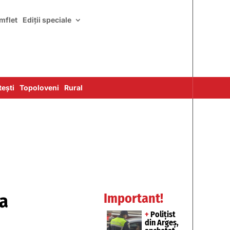
mflet
Ediții speciale
ești
Topoloveni
Rural
ea
Important!
+
Polițist
din Argeș,