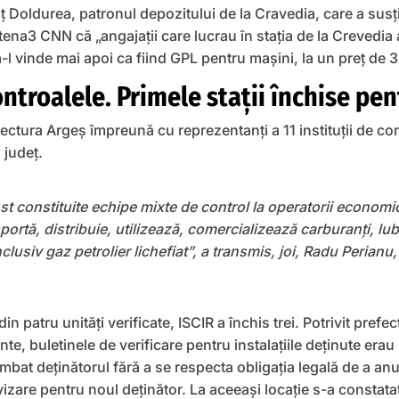
uț Doldurea, patronul depozitului de la Cravedia, care a susț
ntena3 CNN că „angajații care lucrau în stația de la Crevedia
-l vinde mai apoi ca fiind GPL pentru mașini, la un preț de 3
troalele. Primele staţii închise pen
ctura Argeş împreună cu reprezentanţi a 11 instituţii de co
n judeţ.
st constituite echipe mixte de control la operatorii economici 
ortă, distribuie, utilizează, comercializează carburanți, lub
clusiv gaz petrolier lichefiat”, a transmis, joi, Radu Perianu,
 din patru unități verificate, ISCIR a închis trei. Potrivit prefe
e, buletinele de verificare pentru instalațiile deținute erau
imbat deținătorul fără a se respecta obligația legală de a anun
vizare pentru noul deținător. La aceeași locație s-a constata