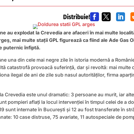
Distribuie!



ne au explodat la Crevedia are afaceri în mai multe localit
rgeş, mai multe staţii GPL figurează ca fiind ale Ade Gas O
 puternic înfiptă.
e una din cele mai negre zile în istoria modernă a României
altă catastrofă provoacă suferinţă, dar şi revoltă: mai multe 
na ilegal de ani de zile sub nasul autorităţilor, firma aparţi
la Crevedia este unul dramatic: 3 persoane au murit, iar alte
unt pompieri aflați la locul intervenției în timpul celei de a d
19 sunt internate în București și 12 au fost transferate în st
mnate: 10 case distruse, 75 avariate, 11 autospeciale de pomp