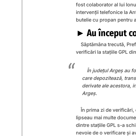
fost colaborator al lui Ion
intervenții telefonice la A
butelie cu propan pentru a
► Au început con
Săptămâna trecută, Prefe
verificări la staţiile GPL di
În județul Argeș au fo
care depozitează, transp
derivate ale acestora, in
Argeș.
În prima zi de verificări,
lipseau mai multe document
dintre stațiile GPL s-a sch
nevoie de o verificare și a