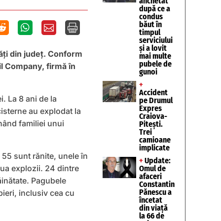
anchetat
după ce a
condus
băut în




timpul
serviciului
și a lovit
ăţi din judeţ. Conform
mai multe
pubele de
il Company, firmă în
gunoi
+
Accident
. La 8 ani de la
pe Drumul
Expres
cisterne au explodat la
Craiova-
nând familiei unui
Pitești.
Trei
camioane
implicate
 55 sunt rănite, unele în
+
Update:
oua explozii. 24 dintre
Omul de
afaceri
răinătate. Pagubele
Constantin
Pănescu a
ieri, inclusiv cea cu
încetat
din viață
la 66 de