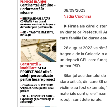
Fabricat în Argeș:
Continental Fast Line –
Performanță în
08/09/2023
mișcare
Nadia Ciochina
+
INTERNAȚIONAL LAZĂR
COMPANY – un brand
românesc construit în Argeș și
► Firma ale cărei cister
dezvoltat prin performanță
evidenţelor Prefecturii A
+
GIC – TRADIȚIE, INVESTIȚII,
INOVAȚIE
care familia Doldurea este
26 august 2023 va rămân
tragedia de la Colectiv, o 
un depozit GPL care funcţio
Construcții &
primar PSD.
imobiliare:
SEGA
PROIECT 2008 oferă
Bilanţul accidentului de 
soluții personalizate
pentru fiecare proiect
stare critică, din care 39 s
+
Construiește cu VECTRUM!
victime au fost externate, 
Soluții eficiente pentru orice
proiect!
materiale sunt şi ele înse
+
VALAH CONSTRUCT GRUP –
roboți, sunt deteriorate.
Experiență și performanță în
construcții