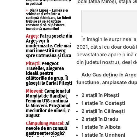
localitatea Miroşi, staţia 
în politică!
+
Diana Lupaș – Lumea s-a
schimbat și este într-o
continuă schimbare, iar liderii
trebuie să se adapteze
constant și să-și păstreze
încrederea oamenilor!
Argeș:
Patru șosele din
În imaginile surprinse l
Argeș vor fi
modernizate. Cele mai
2021, cât şi cu doar două 
mari investiții merg
devastatoare apare plină d
spre Cotmeana și Cuca
din judeţul nostru), deşi 
Pitești:
Peugeot
Traveller, alegerea
ideală pentru
Ade Gas deţine în Argeş
călătoriile de grup. Îl
funcţiune, amplasate du
găsești la Eurial Pitești
Mioveni:
Campionatul
2 staţii în Piteşti
Mondial de Handbal
Feminin U18 continuă
1 staţie în Costeşti
la Mioveni. Programul
meciurilor de vineri, 7
2 staţii în Călineşti
august
2 staţii în Bradu
Câmpulung Muscel:
Ai
1 staţie în Albota
nevoie de un consult
gastroenterologic?
1 staţie în Ungheni