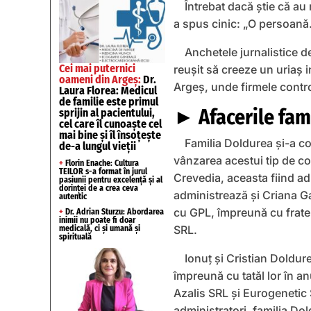
Întrebat dacă știe că au
a spus cinic: „O persoană.
Anchetele jurnalistice de
Cei mai puternici
reuşit să creeze un uriaş im
oameni din Argeș:
Dr.
Argeş, unde firmele contro
Laura Florea: Medicul
de familie este primul
► Afacerile fam
sprijin al pacientului,
cel care îl cunoaște cel
mai bine și îl însoțește
Familia Doldurea şi-a c
de-a lungul vieții
vânzarea acestui tip de co
+
Florin Enache: Cultura
TEILOR s-a format în jurul
Crevedia, aceasta fiind adm
pasiunii pentru excelență și al
dorinței de a crea ceva
administrează şi Criana Gas
autentic
cu GPL, împreună cu frate
+
Dr. Adrian Sturzu: Abordarea
inimii nu poate fi doar
SRL.
medicală, ci și umană și
spirituală
Ionuț şi Cristian Doldur
împreună cu tatăl lor în a
Azalis SRL și Eurogenetic
administratori, familia Do