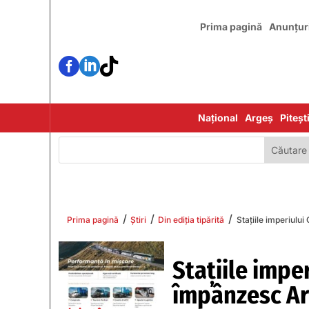
Prima pagină
Anunțur



Național
Argeș
Piteșt
/
/
/
Prima pagină
Știri
Din ediția tipărită
Staţiile imperiulu
Staţiile impe
împânzesc Ar