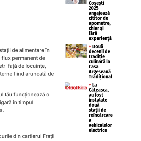
Coșești
2025
angajează
cititor de
apometre,
chiar și
fără
experiență
+
Două
taţii de alimentare în
decenii de
tradiție
cu flux permanent de
culinară la
tri faţă de locuinţe,
Casa
Argeșeană
terne fiind aruncată de
Tradițional
+
La
Căteasca,
cul tău funcţionează o
au fost
instalate
igară în timpul
două
a.
stații de
reîncărcare
a
vehiculelor
electrice
rile din cartierul Fraţii