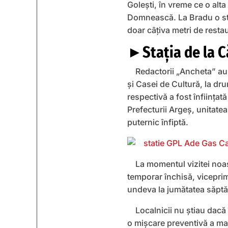
Goleşti, în vreme ce o alt
Domnească. La Bradu o staţ
doar câţiva metri de rest
►Staţia de la Că
Redactorii „Ancheta” au m
şi Casei de Cultură, la dr
respectivă a fost înfiinţa
Prefecturii Argeş, unitate
puternic înfiptă.
La momentul vizitei noast
temporar închisă, viceprim
undeva la jumătatea săptă
Localnicii nu ştiau dacă 
o mişcare preventivă a ma