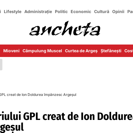
i
Lifestyle
Administrație
Politic
Economic
Cultură
Opinii
Pa
i
Mioveni
Câmpulung Muscel
Curtea de Argeș
Ștefănești
Cost
i GPL creat de Ion Doldurea împânzesc Argeşul
riului GPL creat de Ion Doldur
geşul